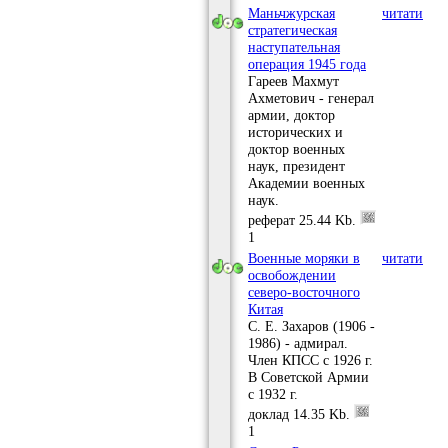
Маньчжурская
читати
стратегическая
наступательная
операция 1945 года
Гареев Махмут
Ахметович - генерал
армии, доктор
исторических и
доктор военных
наук, президент
Академии военных
наук.
реферат
25.44 Kb.
1
Военные моряки в
читати
освобождении
северо-восточного
Китая
С. Е. Захаров (1906 -
1986) - адмирал.
Член КПСС с 1926 г.
В Советской Армии
с 1932 г.
доклад
14.35 Kb.
1