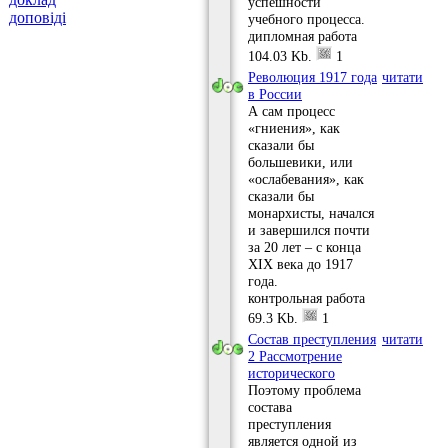
успешности
доповіді
учебного процесса.
дипломная работа
104.03 Kb.
1
Революция 1917 года
читати
в России
А сам процесс
«гниения», как
сказали бы
большевики, или
«ослабевания», как
сказали бы
монархисты, начался
и завершился почти
за 20 лет – с конца
XIX века до 1917
года.
контрольная работа
69.3 Kb.
1
Состав преступления
читати
2 Рассмотрение
исторического
Поэтому проблема
состава
преступления
является одной из