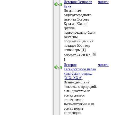
История Островов
читати
Кука
По данным
радиоуглеродного
анализа Острова
Кука из Южной
группы
первоначально были
заселены
полинезийцами не
позднее 500 года
нашей эры [1].
реферат
24.88 Kb.
1
История
читати
Таганрогского парка
культуры и отдыха
(XIX–XX в)
Взаимодействие
человека с природой,
с ландшафтом не
всегда длится
столетиями и
тысячелетиями и не
всегда носит
«природно-