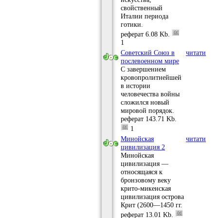
свойственный
Италии периода
готики.
реферат
6.08 Kb.
1
Советский Союз в
читати
послевоенном мире
С завершением
кровопролитнейшей
в истории
человечества войны
сложился новый
мировой порядок.
реферат
143.71 Kb.
1
Минойская
читати
цивилизация 2
Минойская
цивилизация —
относящаяся к
бронзовому веку
крито-микенская
цивилизация острова
Крит (2600—1450 гг.
реферат
13.01 Kb.