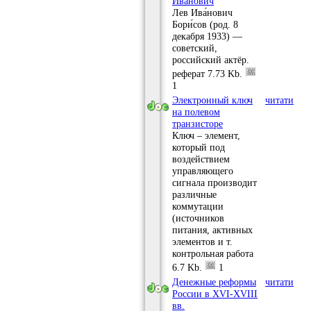
Иванович
Лев Ива́нович
Бори́сов (род. 8
декабря 1933) —
советский,
российский актёр.
реферат
7.73 Kb.
1
Электронный ключ
читати
на полевом
транзисторе
Ключ – элемент,
который под
воздействием
управляющего
сигнала производит
различные
коммутации
(источников
питания, активных
элементов и т.
контрольная работа
6.7 Kb.
1
Денежные реформы
читати
России в XVI-XVIII
вв.