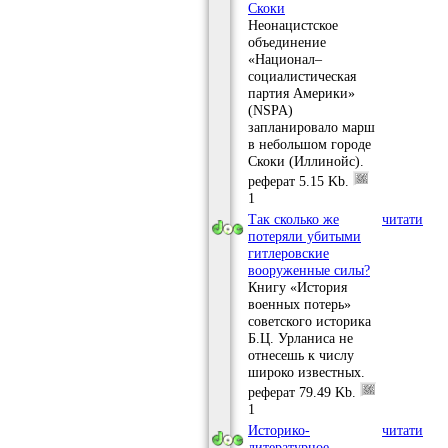
Скоки
Неонацистское
объединение
«Национал–
социалистическая
партия Америки»
(NSPA)
запланировало марш
в небольшом городе
Скоки (Иллинойс).
реферат
5.15 Kb.
1
Так сколько же
читати
потеряли убитыми
гитлеровские
вооруженные силы?
Книгу «История
военных потерь»
советского историка
Б.Ц. Урланиса не
отнесешь к числу
широко известных.
реферат
79.49 Kb.
1
Историко-
читати
литературное