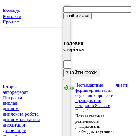
Команда
Контакти
Про нас
Головна
сторінка
Головна сторінка
Нестандартные
читати
Історія
формы организации
автореферат
обучения в процессе
біографія
преподавания
виклад
истории в 8 классе
диплом
Глава I.
дипломна робота
Познавательная
дипломная работа
деятельность
дисертація
учащихся как
Дитячі ігри
необходимое условие
доклад