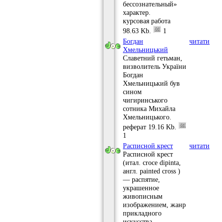
бессознательный»
характер.
курсовая работа
98.63 Kb.
1
Богдан
читати
Хмельницький
Славетний гетьман,
визволитель України
Богдан
Хмельницький був
сином
чигиринського
сотника Михайла
Хмельницького.
реферат
19.16 Kb.
1
Расписной крест
читати
Расписной крест
(итал. croce dipinta,
англ. painted cross )
— распятие,
украшенное
живописным
изображением, жанр
прикладного
искусства,