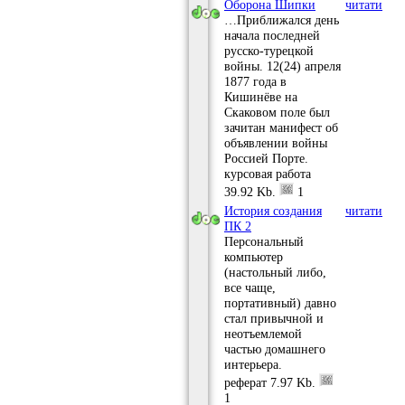
Оборона Шипки
читати
…Приближался день
начала последней
русско-турецкой
войны. 12(24) апреля
1877 года в
Кишинёве на
Скаковом поле был
зачитан манифест об
объявлении войны
Россией Порте.
курсовая работа
39.92 Kb.
1
История создания
читати
ПК 2
Персональный
компьютер
(настольный либо,
все чаще,
портативный) давно
стал привычной и
неотъемлемой
частью домашнего
интерьера.
реферат
7.97 Kb.
1