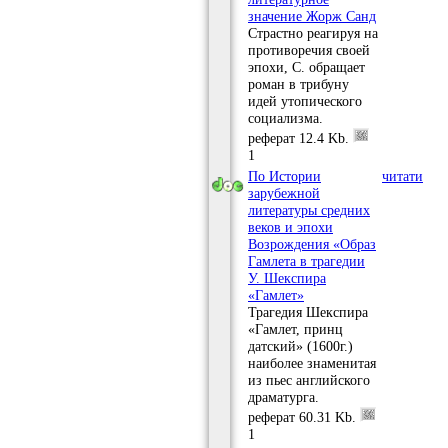
значение Жорж Санд
Страстно реагируя на
противоречия своей
эпохи, С. обращает
роман в трибуну
идей утопического
социализма.
реферат
12.4 Kb.
1
По Истории
читати
зарубежной
литературы средних
веков и эпохи
Возрождения «Образ
Гамлета в трагедии
У. Шекспира
«Гамлет»
Трагедия Шекспира
«Гамлет, принц
датский» (1600г.)
наи­более знаменитая
из пьес английского
драматурга.
реферат
60.31 Kb.
1