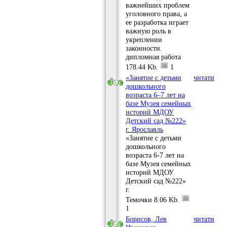
важнейших проблем
уголовного права, а
ее разработка играет
важную роль в
укреплении
законности.
дипломная работа
178.44 Kb.
1
«Занятие с детьми
читати
дошкольного
возраста 6–7 лет на
базе Музея семейных
историй МДОУ
Детский сад №222»
г. Ярославль
«Занятие с детьми
дошкольного
возраста 6-7 лет на
базе Музея семейных
историй МДОУ
Детский сад №222»
г.
Темочки
8.06 Kb.
1
Борисов, Лев
читати