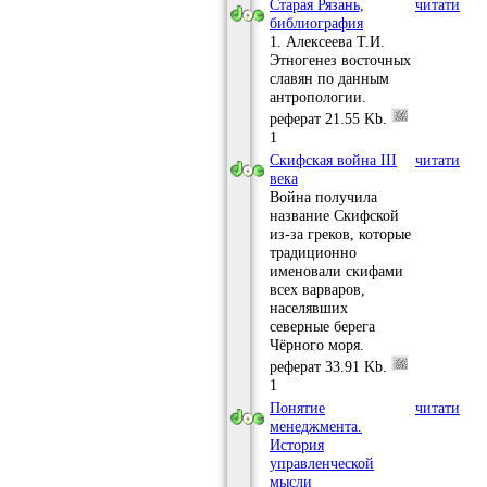
Старая Рязань,
читати
библиография
1. Алексеева Т.И.
Этногенез восточных
славян по данным
антропологии.
реферат
21.55 Kb.
1
Скифская война III
читати
века
Война получила
название Скифской
из-за греков, которые
традиционно
именовали скифами
всех варваров,
населявших
северные берега
Чёрного моря.
реферат
33.91 Kb.
1
Понятие
читати
менеджмента.
История
управленческой
мысли