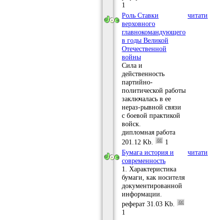
1
Роль Ставки
читати
верховного
главнокомандующего
в годы Великой
Отечественной
войны
Сила и
действенность
партийно-
политической работы
заключалась в ее
нераз-рывной связи
с боевой практикой
войск.
дипломная работа
201.12 Kb.
1
Бумага история и
читати
современность
1. Характеристика
бумаги, как носителя
документированной
информации.
реферат
31.03 Kb.
1