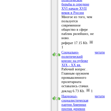
политической
борьбы в середине
XVI начале XVII
веков в России
Многое из того, чем
пользуется
современное
общество в сфере
паблик рилейшнз, не
ново.
реферат
17.15 Kb.
1
Социально-
читати
политический
кризис на рубеже
ХIХ - ХХ вв.
Рабочий вопрос .
Главным оружием
промышленного
пролетариата
оставались стачки.
доклад
6.73 Kb.
1
Национал-
читати
социалистическая
партия Америки
против деревни