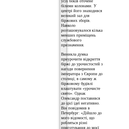
усіх боків оточене
білими колонами. У
центрі його знаходився
великий зал для
біржових зборів.
Навколо
розташовувалося кілька
менших приміщень
службового
призначення.
Виникла думка
приурочити відкриття
біржі до урочистостей з
нагоди повернення
імператора з Європи до
столиці; в самому ж
біржовому будівлі
влаштувати «урочисте
свято». Однак
Олександр поставився
до цієї ідеї негативно.
Він повідомив в
Петербург: «Дійшло до
мого відомості, що
робляться різні
приготування до моєї