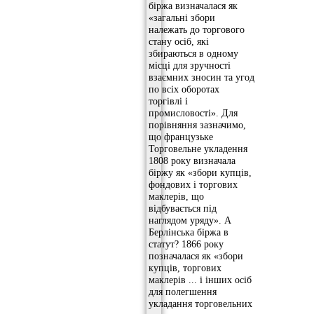
біржа визначалася як
«загальні збори
належать до торгового
стану осіб, які
збираються в одному
місці для зручності
взаємних зносин та угод
по всіх оборотах
торгівлі і
промисловості». Для
порівняння зазначимо,
що французьке
Торговельне укладення
1808 року визначала
біржу як «збори купців,
фондових і торгових
маклерів, що
відбувається під
наглядом уряду». А
Берлінська біржа в
статут? 1866 року
позначалася як «збори
купців, торгових
маклерів ... і інших осіб
для полегшення
укладання торговельних