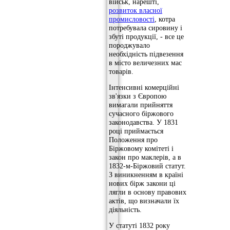
військ, нарешті,
розвиток власної
промисловості
, котра
потребувала сировину і
збуті продукції, - все це
породжувало
необхідність підвезення
в місто величезних мас
товарів.
Інтенсивні комерційні
зв'язки з Європою
вимагали прийняття
сучасного біржового
законодавства. У 1831
році приймається
Положення про
Біржовому комітеті і
закон про маклерів, а в
1832-м-Біржовий статут.
З виникненням в країні
нових бірж закони ці
лягли в основу правових
актів, що визначали їх
діяльність.
У статуті 1832 року