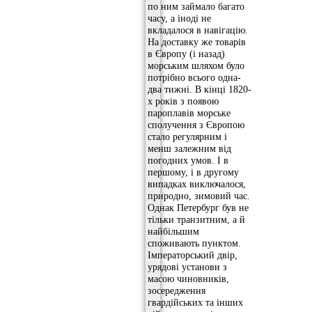
по ним займало багато
часу, а іноді не
вкладалося в навігацію.
На доставку же товарів
в Європу (і назад)
морським шляхом було
потрібно всього одна-
два тижні. В кінці 1820-
х років з появою
пароплавів морське
сполучення з Європою
стало регулярним і
менш залежним від
погодних умов. І в
першому, і в другому
випадках виключалося,
природно, зимовий час.
Однак Петербург був не
тільки транзитним, а й
найбільшим
споживають пунктом.
Імператорський двір,
урядові установи з
масою чиновників,
зосередження
гвардійських та інших