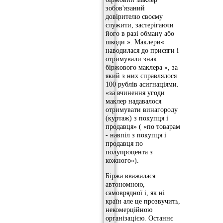
зобов'язаний
довірителю своєму
служити, застерігаючи
його в разі обману або
шкоди ». Маклери«
наводилася до присяги і
отримували знак
біржового маклера », за
який з них справлялося
100 рублів асигнаціями.
«за вчинення угоди
маклер надавалося
отримувати винагороду
(куртаж) з покупця і
продавця» ( «по товарам
- навпіл з покупця і
продавця по
полупроцента з
кожного»).
Біржа вважалася
автономною,
самоврядної і, як ні
країн але це прозвучить,
некомерційною
організацією. Останнє