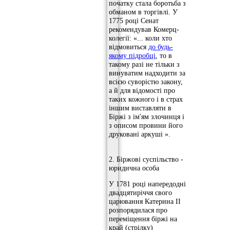
початку стала боротьба з
обманом в торгівлі. У
1775 році Сенат
рекомендував Комерц-
колегії: «... коли хто
відмовиться
до будь-
якому підробці
, то в
такому разі не тільки з
винуватим надходити за
всією суворістю закону,
а й для відомості про
таких кожного і в страх
іншим виставляти в
Біржі з ім'ям злочинця і
з описом провини його
друковані аркуші ».
2. Біржові суспільство -
юридична особа
У 1781 році напередодні
двадцятиріччя свого
царювання Катерина II
розпорядилася про
переміщення біржі на
край (стрілку)