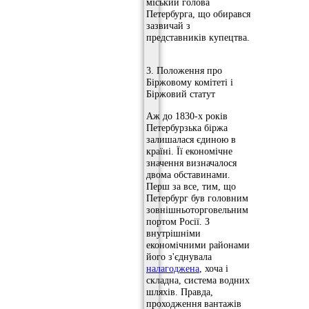
міський голова
Петербурга, що обирався
зазвичай з
представників купецтва.
3. Положення про
Біржовому комітеті і
Біржовий статут
Аж до 1830-х років
Петербурзька біржа
залишалася єдиною в
країні. Її економічне
значення визначалося
двома обставинами.
Перш за все, тим, що
Петербург був головним
зовнішньоторговельним
портом Росії. З
внутрішніми
економічними районами
його з'єднувала
налагоджена
, хоча і
складна, система водних
шляхів. Правда,
проходження вантажів