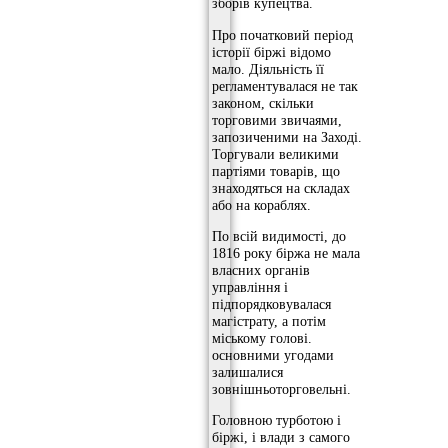
зборів купецтва.
Про початковий період
історії біржі відомо
мало. Діяльність її
регламентувалася не так
законом, скільки
торговими звичаями,
запозиченими на Заході.
Торгували великими
партіями товарів, що
знаходяться на складах
або на кораблях.
По всій видимості, до
1816 року біржа не мала
власних органів
управління і
підпорядковувалася
магістрату, а потім
міському голові.
основними угодами
залишалися
зовнішньоторговельні.
Головною турботою і
біржі, і влади з самого