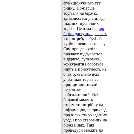
функціонуючого тут
ринку. По-перше,
торгівля на біржах,
здійснюється у вигляді
гласних, публічних
торгів. Це означає,
що
біржа доступна для всіх
,
хто потребує збуті або
купівлі певного товару.
Сам процес купівлі-
продажу відбувається,
відкрито, суперечка,
конкурентна боротьба
йдуть в присутності, на
очах буквально всіх
учасників торгів за
принципом: нехай
переможе
найсильніший. Всі
бажаючі можуть
отримати потрібну їм
інформацію, наприклад,
про кількість укладених
угод і про створених на
біржі цінах. Такі
процедури зводять до