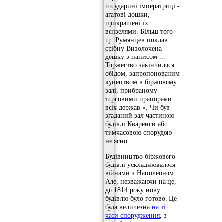
государині імператриці -
агатові дошки,
прикрашені їх
вензелями. Більш того
гр. Румянцев поклав
срібну Визолочена
дошку з написом ...
Торжество закінчилося
обідом, запропонованим
купецтвом в біржовому
залі, прибраному
торговими прапорами
всіх держав ». Чи був
згаданий зал частиною
будівлі Кваренги або
тимчасовою спорудою -
не ясно.
Будівництво біржового
будівлі ускладнювалося
війнами з Наполеоном.
Але, незважаючи на це,
до 1814 року нову
будівлю було готово. Це
була величезна
на ті
часи спорудження
, з