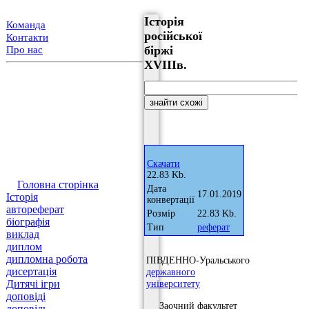
Історія
Команда
російської
Контакти
біржі
Про нас
XVIIIв.
Скачати
22.83 Kb.
Головна сторінка
Дата
17.01.2019
Історія
конвертації
автореферат
Розмір
22.83 Kb.
біографія
Тип
реферат
виклад
диплом
дипломна робота
ПІВДЕННО-Уральського
дисертація
державного
Дитячі ігри
університету
доповіді
Заочний факультет
доповідь