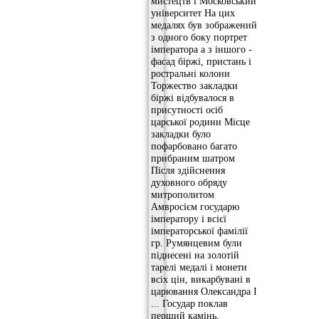
мистецтв і Московський
університет На цих
медалях був зображений
з одного боку портрет
імператора а з іншого -
фасад біржі, пристань і
ростральні колони
Торжество закладки
біржі відбувалося в
присутності осіб
царської родини Місце
закладки було
пофарбовано багато
прибраним шатром
Після здійснення
духовного обряду
митрополитом
Амвросієм государю
імператору і всієї
імператорської фамілії
гр. Румянцевим були
піднесені на золотій
тарелі медалі і монети
всіх цін, викарбувані в
царювання Олександра I
... Государ поклав
перший камінь,