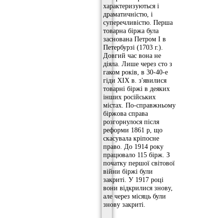
характеризуються і
драматичністю, і
суперечливістю. Перша
товарна біржа була
заснована Петром I в
Петербурзі (1703 г.).
Довгий час вона не
діяла. Лише через сто з
гаком років, в 30-40-е
гіди XIX в. з'явилися
товарні біржі в деяких
інших російських
містах. По-справжньому
біржова справа
розгорнулося після
реформи 1861 р, що
скасувала кріпосне
право. До 1914 року
працювало 115 бірж. З
початку першої світової
війни біржі були
закриті. У 1917 році
вони відкрилися знову,
але через місяць були
знову закриті.