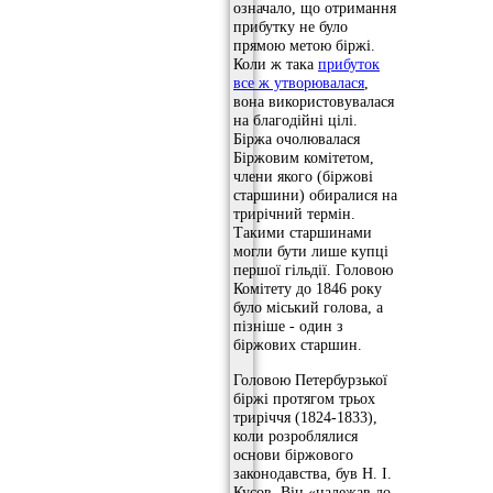
означало, що отримання
прибутку не було
прямою метою біржі.
Коли ж така
прибуток
все ж утворювалася
,
вона використовувалася
на благодійні цілі.
Біржа очолювалася
Біржовим комітетом,
члени якого (біржові
старшини) обиралися на
трирічний термін.
Такими старшинами
могли бути лише купці
першої гільдії. Головою
Комітету до 1846 року
було міський голова, а
пізніше - один з
біржових старшин.
Головою Петербурзької
біржі протягом трьох
триріччя (1824-1833),
коли розроблялися
основи біржового
законодавства, був Н. І.
Кусов. Він «належав до