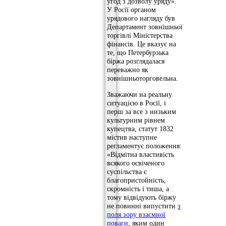
угод з дозволу уряду».
У Росії органом
урядового нагляду був
Департамент зовнішньої
торгівлі Міністерства
фінансів. Це вказує на
те, що Петербурзька
біржа розглядалася
переважно як
зовнішньоторговельна.
Зважаючи на реальну
ситуацією в Росії, і
перш за все з низьким
культурним рівнем
купецтва, статут 1832
містив наступне
регламентує положення:
«Відмітна властивість
всякого освіченого
суспільства є
благопристойність,
скромність і тиша, а
тому відвідують біржу
не повинні випустити
з
поля зору взаємної
поваги
, яким один