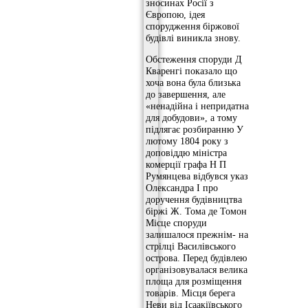
зносинах Росії з
Європою, ідея
спорудження біржової
будівлі виникла знову.
Обстеження споруди Д
Кваренгі показало що
хоча вона була близька
до завершення, але
«ненадійна і непридатна
для добудови», а тому
підлягає розбиранню У
лютому 1804 року з
доповіддю міністра
комерції графа Н П
Румянцева відбувся указ
Олександра I про
доручення будівництва
біржі Ж. Тома де Томон
Місце споруди
залишалося прежнім- на
стрілці Василівського
острова. Перед будівлею
організовувалася велика
площа для розміщення
товарів. Місця берега
Неви від Ісаакіївського