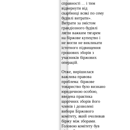
справності ... і тим
відвернути від
скарбниці всякі по сему
будівлі витрати».
Витрати за змістом
грандіозного будівлі
лягли важким тягарем
на біржове купецтво і
не могли не викликати
істотного підвищення
грошових зборів з
учасників біржових
операцій.
Отже, вирішилася
важлива правова
проблема: біржове
товариство було визнано
юридичною особою,
введена практика
щорічних зборів його
членів і дозволені
вибори Біржового
комітету, який очолював
біржу між зборами.
Головою комітету був