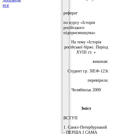
есе
реферат
по курсу «Історія
російського
підприємництва»
На тему «Історія
російської біржі. Період
XVIII ст. »
виконав:
Студент гр. ЗІЕФ-123с
перевірила:
Челябінськ 2009
Зміст
ВСТУП
1. Санкт-Петербурзький
- ПЕРША І САМА