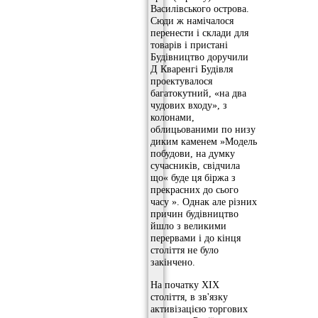
Василівського острова.
Сюди ж намічалося
перенести і склади для
товарів і пристані
Будівництво доручили
Д Кваренгі Будівля
проектувалося
багатокутний, «на два
чудових входу», з
колонами,
облицьованими по низу
диким каменем »Модель
побудови, на думку
сучасників, свідчила
що« буде ця біржа з ​​
прекрасних до сього
часу ». Однак але різних
причин будівництво
йшло з великими
перервами і до кінця
століття не було
закінчено.
На початку XIX
століття, в зв'язку
активізацією торгових