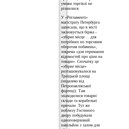
умови торгівлі не
різнилися.
У «Регламенті»
магістрату Петербурга
записали, що в місті
засновується біржа -
«збірне місце ... для
потрібних по торговим
оборотам побачень»,
зокрема «для отримання
відомостей про ціни на
товари». Спочатку це
«збірне місце»
розташовувалося на
Троїцькій площі
(недалеко від
Петропавлівської
фортеці). Там
знаходилися товарні
склади та корабельні
причали. Тут же
поблизу Гостиного
двору побудували
одноповерховий
павільйон з залом для