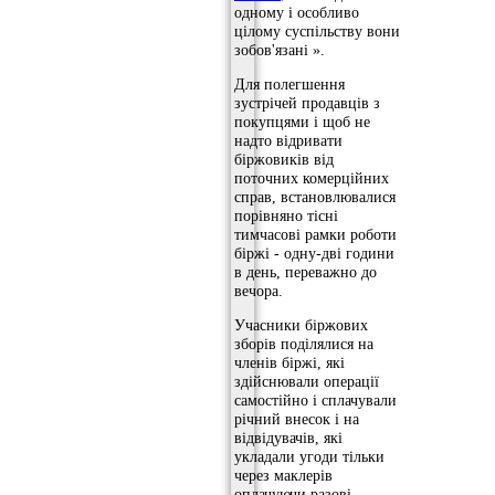
одному і особливо
цілому суспільству вони
зобов'язані ».
Для полегшення
зустрічей продавців з
покупцями і щоб не
надто відривати
біржовиків від
поточних комерційних
справ, встановлювалися
порівняно тісні
тимчасові рамки роботи
біржі - одну-дві години
в день, переважно до
вечора.
Учасники біржових
зборів поділялися на
членів біржі, які
здійснювали операції
самостійно і сплачували
річний внесок і на
відвідувачів, які
укладали угоди тільки
через маклерів
оплачуючи разові