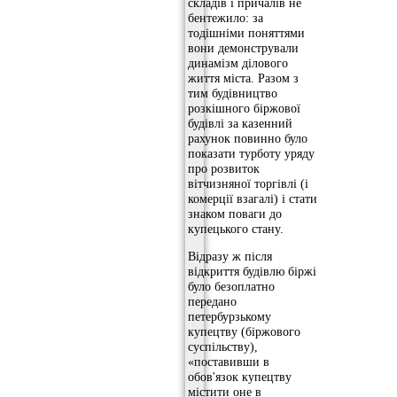
складів і причалів не
бентежило: за
тодішніми поняттями
вони демонстрували
динамізм ділового
життя міста. Разом з
тим будівництво
розкішного біржової
будівлі за казенний
рахунок повинно було
показати турботу уряду
про розвиток
вітчизняної торгівлі (і
комерції взагалі) і стати
знаком поваги до
купецького стану.
Відразу ж після
відкриття будівлю біржі
було безоплатно
передано
петербурзькому
купецтву (біржового
суспільству),
«поставивши в
обов'язок купецтву
містити оне в