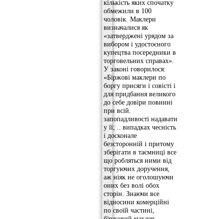
кількість яких спочатку
обмежили в 100
чоловік. Маклери
визначалися як
«затверджені урядом за
вибором і удостоєного
купецтва посередники в
торговельних справах».
У законі говорилося:
«Біржові маклери по
боргу присяги і совісті і
для придбання великого
до себе довіри повинні
при всій.
запопадливості надавати
у її; .. випадках чесність
і досконале
безсторонній і притому
зберігати в таємниці все
що робляться ними від
торгуючих доручення,
аж ніяк не оголошуючи
оних без волі обох
сторін. Знаючи все
відносини комерційні
по своїй частині,
біржовий маклер