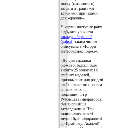
мосту (наплавного)
звіряти в граніт «зі
зручними причалами
для кораблів».
У червні наступну року
відбулася урочиста
закладка біржової
будівлі
, таким чином
описувана в «Історії
Петербурзької біржі».
«До дня закладки
біржової будівлі було
вибито 25 золотих і 8
срібних медалей,
призначених для роздачі
своїх шляхетних гостям
список яких за
поданням ... гр
Румянцева імператорові
був височайше
затверджений. Три
залишилися золоті
медалі були відправлені
до Ермітажу, Академії