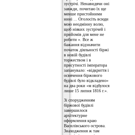
зустрічі. Ненавидячи оні
завжди, почитаю їх ще
менше пристойними
нині ... Оголосіть всюди
мою неодмінну волю,
щоб ніяких зустрічей і
прийомів для мене не
робити ». Все ж
бажання відзначити
початок діяльності біржі
в новій будівлі
торжеством і в
присутності імператора
запанувало: «відкриття і
освячення біржового
будівлі було відкладено»
на два роки «м відбулося
лише 15 липня 1816 г.».
Зі спорудженням
біржової будівлі
завершилося
архітектурне
оформлення краю
Василівського острова.
Знаходження ж там