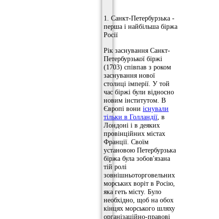
1. Санкт-Петербурзька -
перша і найбільша біржа
Росії
Рік заснування Санкт-
Петербурзької біржі
(1703) співпав з роком
заснування нової
столиці імперії. У той
час біржі були відносно
новим інститутом. В
Європі вони
існували
тільки в Голландії
, в
Лондоні і в деяких
провінційних містах
Франції. Своїм
установою Петербурзька
біржа була зобов'язана
тій ролі
зовнішньоторговельних
морських воріт в Росію,
яка геть місту. Було
необхідно, щоб на обох
кінцях морського шляху
організаційно-правові