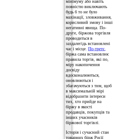
мінімуму або навіть
повністю виключають
будь б то не було
махінації, зловживання,
корисливий змову і інші
негативні явища. По-
друге, біржова торгівля
проводиться в
заздалегідь встановлені
час і місце.
По-третє
,
біржа сама встановлює
правила торгів, які по,
міру накопичення
досвіду
вдосконалюються,
оновлюються і
збагачуються з тим, щоб
в максимальній мірі
відобразити інтереси
тих, хто прийде на
біржу в якості
продавців, покупців та
інших учасників
біржової торгівлі.
Історія і сучасний стан
товарних бірж Росії