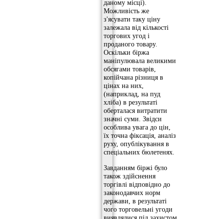
даному місці).
Можливість же
з'ясувати таку ціну
залежала від кількості
торгових угод і
проданого товару.
Оскільки біржа
маніпулювала великими
обсягами товарів,
копійчана різниця в
цінах на них,
(наприклад, на пуд
хліба) в результаті
оберталася витратити
значні суми. Звідси
особлива увага до цін,
їх точна фіксація, аналіз
руху, опублікування в
спеціальних бюлетенях.
Завданням біржі було
також здійснення
торгівлі відповідно до
законодавчих норм
держави, в результаті
чого торговельні угоди
виявлялися під захистом