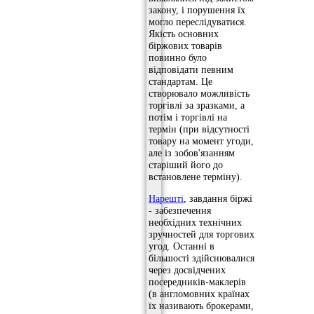
закону, і порушення їх
могло переслідуватися.
Якість основних
біржових товарів
повинно було
відповідати певним
стандартам. Це
створювало можливість
торгівлі за зразками, а
потім і торгівлі на
термін (при відсутності
товару на момент угоди,
але із зобов'язанням
старіший його до
встановлене терміну).
Нарешті
, завдання біржі
- забезпечення
необхідних технічних
зручностей для торгових
угод. Останні в
більшості здійснювалися
через досвідчених
посередників-маклерів
(в англомовних країнах
їх називають брокерами,