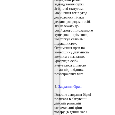
відвідування біржі.
Згідно зі статутом,
«вчинення тегів угод
дозволялося тільки
деяким розрядами осіб,
які належать до
російського і іноземного
купецтва і, крім того,
що торгує селянам і
підрядникам».
Отримання прав на
комерційну діяльність
кожним з названих
«розрядів осіб»
купувалося сплатою
ними відповідних,
позабіржових мит.
4.
Завдання біржі
Головне завдання біржі
полягала в з'ясуванні
дійсній ринковій
оптимальної ціни
товару (в даний час і