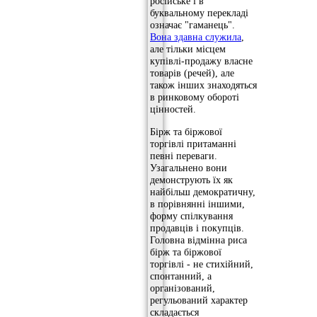
російське і в
буквальному перекладі
означає "гаманець".
Вона здавна служила
,
але тільки місцем
купівлі-продажу власне
товарів (речей), але
також інших знаходяться
в ринковому обороті
цінностей.
Бірж та біржової
торгівлі притаманні
певні переваги.
Узагальнено вони
демонструють їх як
найбільш демократичну,
в порівнянні іншими,
форму спілкування
продавців і покупців.
Головна відмінна риса
бірж та біржової
торгівлі - не стихійний,
спонтанний, а
організований,
регульований характер
складається