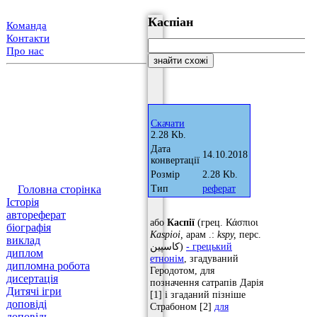
Каспіан
Команда
Контакти
Про нас
Скачати
2.28 Kb.
Дата
14.10.2018
конвертації
Розмір
2.28 Kb.
Головна сторінка
Тип
реферат
Історія
автореферат
або
Каспії
(грец. Κάσπιοι
біографія
Kaspioi,
арам .:
kspy,
перс.
виклад
کاسپین)
- грецький
диплом
етнонім
, згадуваний
дипломна робота
Геродотом, для
дисертація
позначення сатрапів Дарія
Дитячі ігри
[1] і згаданий пізніше
доповіді
Страбоном [2]
для
доповідь