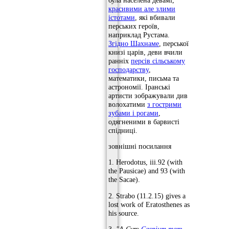
красивими але злими
істотами
, які вбивали
перських героїв,
наприклад Рустама.
Згідно Шахнаме
, перської
книзі царів, деви вчили
ранніх
персів сільському
господарству
,
математики, письма та
астрономії. Іранські
артисти зображували див
волохатими
з гострими
зубами і рогами
,
одягненими в барвисті
спідниці.
зовнішні посилання
1. Herodotus, iii.92 (with
the Pausicae) and 93 (with
the Sacae).
2. Strabo (11.2.15) gives a
lost work of Eratosthenes as
his source.