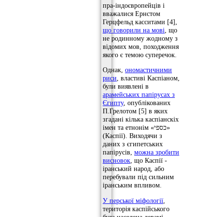
пра-індоєвропейців і
вважалися Ернстом
Герцфельд касситами [4],
що говорили на мові
, що
не родинному жодному з
відомих мов, походження
якого є темою суперечок.
Однак,
ономастичними
риси
, властиві Каспіаном,
були виявлені в
арамейських папірусах з
Єгипту
, опублікованих
П.Грелотом [5] в яких
згадані кілька каспіанскіх
імен та етнонім «כספי»
(Каспії). Виходячи з
даних з єгипетських
папірусів,
можна зробити
висновок
, що Каспії -
іранський народ, або
перебували під сильним
іранським впливом.
У перської міфології
,
територія каспійського
була населена девамі,