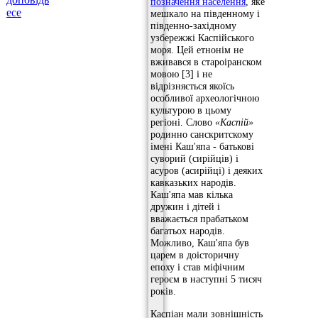
позначення населення
, яке
есе
мешкало на південному і
південно-західному
узбережжі Каспійського
моря. Цей етнонім не
вживався в староіранском
мовою [3] і не
відрізняється якоїсь
особливої ​​археологічною
культурою в цьому
регіоні. Слово
«Каспій»
родинно санскритскому
імені Каш'япа - батькові
суворий (сирійців) і
асуров (асирійці) і деяких
кавказьких народів.
Каш'япа мав кілька
дружин і дітей і
вважається прабатьком
багатьох народів.
Можливо, Каш'япа був
царем в доісторичну
епоху і став міфічним
героєм в наступні 5 тисяч
років.
Каспіан мали зовнішність