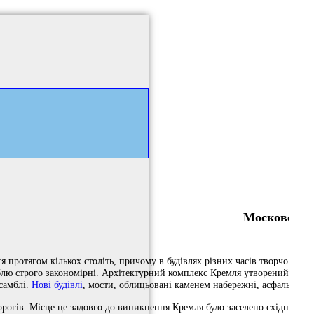
Московськи
ротягом кількох століть, причому в будівлях різних часів творчо розвив
амблю строго закономірні. Архітектурний комплекс Кремля утворений хр
самблі.
Нові будівлі
, мости, облицьовані каменем набережні, асфальтован
гів. Місце це задовго до виникнення Кремля було заселено східнослов'я