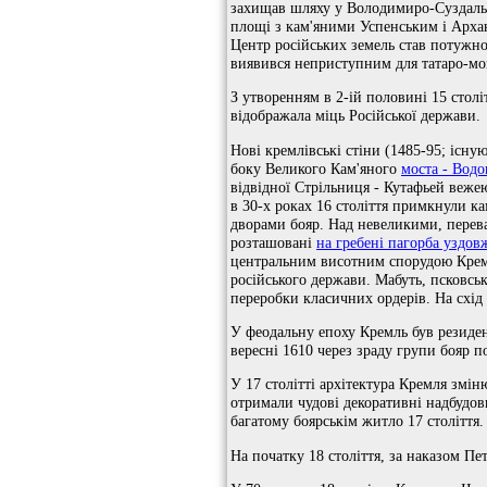
захищав шляху у Володимиро-Суздальсь
площі з кам'яними Успенським і Арханг
Центр російських земель став потужно
виявився неприступним для татаро-мон
З утворенням в 2-ій половині 15 стол
відображала міць Російської держави.
Нові кремлівські стіни (1485-95; існ
боку Великого Кам'яного
моста - Водо
відвідної Стрільниця - Кутафьей веже
в 30-х роках 16 століття примкнули к
дворами бояр. Над невеликими, перева
розташовані
на гребені пагорба уздов
центральним висотним спорудою Кремля
російського держави. Мабуть, псковсь
переробки класичних ордерів. На схід
У феодальну епоху Кремль був резиден
вересні 1610 через зраду групи бояр 
У 17 столітті архітектура Кремля змін
отримали чудові декоративні надбудови
багатому боярськім житло 17 століття
На початку 18 століття, за наказом Пет