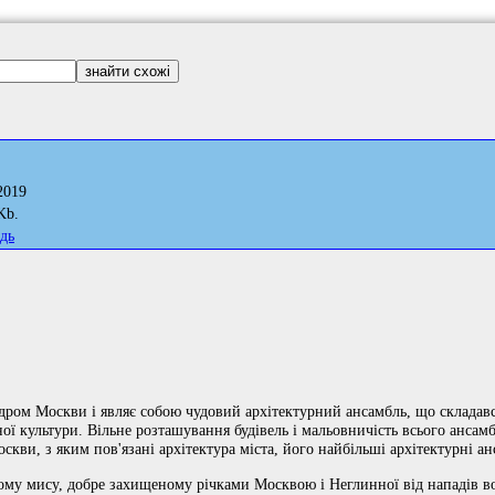
2019
Kb.
дь
ом Москви і являє собою чудовий архітектурний ансамбль, що складався п
ої культури. Вільне розташування будівель і мальовничість всього анс
ви, з яким пов'язані архітектура міста, його найбільші архітектурні ан
у мису, добре захищеному річками Москвою і Неглинної від нападів воро