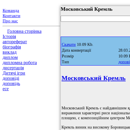
Московський Кремль
Команда
Контакти
Про нас
Головна сторінка
Історія
автореферат
Скачати
10.09 Kb.
біографія
Дата конвертації
28.03.
виклад
Розмір
10.09 
диплом
Тип
допові
дипломна робота
дисертація
Дитячі ігри
Московський Кремль
доповіді
доповідь
есе
Московський Кремль є найдавнішим ядр
вираження характерні риси національн
площею, є композиційним центром Моск
Кремль виник на високому Боровицьком