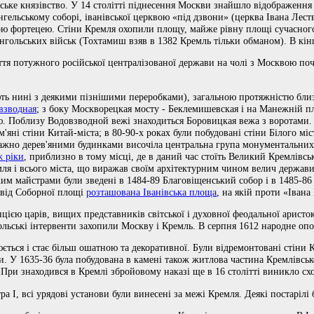
ке князівство. У 14 столітті піднесення Москви знайшло відображення в
ельському соборі, іванівської церквою «під дзвони» (церква Івана Леств
ю фортецею. Стіни Кремля охопили площу, майже рівну площі сучасного Кр
гольських військ (Тохтамиш взяв в 1382 Кремль тільки обманом). В кінц
іття потужного російської централізованої держави на чолі з Москвою по
ують нині з деякими пізнішими переробками), загальною протяжністю близ
взводная
; з боку Москворецкая мосту - Беклемишевская і на Манежній пл
ю. Поблизу Водовзводной вежі знаходиться Боровицкая вежа з воротами.
ам'яні стіни Китай-міста; в 80-90-х роках були побудовані стіни Білого
жно дерев'яними будинками височіла центральна група монументальних кам
ж ріки
, приблизно в тому місці, де в даний час стоїть Великий Кремлівс
 і всього міста, що виражав своїм архітектурним чином велич держави. Г
ким майстрами були зведені в 1484-89 Благовіщенський собор і в 1485-86
 від Соборної площі
розташована Іванівська площа
, на якій проти «Івана
цією царів, вищих представників світської і духовної феодальної аристо
польські інтервенти захопили Москву і Кремль. В серпня 1612 народне о
юється і стає більш ошатною та декоративної. Були відремонтовані стіни
. У 1635-36 була побудована в камені також житлова частина Кремлівсько
. При знаходився в Кремлі збройовому наказі ще в 16 столітті виникло с
ра I, всі урядові установи були винесені за межі Кремля. Деякі постарілі