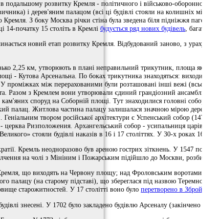
 подальшому розвитку Кремля - ​​політичного і військово-оборонного це
ичника) і дерев'яним палацом (всі ці будівлі стояли на колишніх місцях
емля. З боку Москва річки стіна була зведена біля підніжжя пагорба, що
і 14-початку 15 століть в Кремлі
будується ряд нових будівель
, багато з
чинається новий етап розвитку Кремля. Відбудований заново, з урахуван
ько 2,25 км, утворюють в плані неправильний трикутник, площа якого тр
ощі - Кутова Арсенальна. По боках трикутника знаходяться: виходить на 
 У проміжках між перерахованими були розташовані інші вежі (всього бу
 міста. Разом з Кремлем вони утворювали єдиний грандіозний ансамбль. Н
'яних споруд на Соборній площі. Тут знаходилися головні собори і компл
ький палац. Житлова частина палацу залишалася значною мірою дерев'яної
еніальним твором російської архітектури є Успенський собор (1475-79; а
 - церква Ризположения. Архангельський собор - усипальниця царів (1505
 Великого» стояли будівлі наказів в 16 і 17 століттях. У 30-х роках 16 с
кратії. Кремль неодноразово був ареною гострих зіткнень. У 1547 повста
полчення на чолі з Мініним і Пожарським підійшло до Москви, розбило п
 Кремля, що виходять на Червону площу; над Фроловським воротами (Спаськ
го палацу (на старому підставі), що збереглася під назвою Теремного пал
ховище старожитностей. У 17 столітті воно було
перетворено в Збройна па
 будівлі знесені. У 1702 було закладено будівлю Арсеналу (закінчено в 173