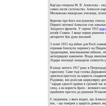
Кар'єра генерала М. В. Алексєєва - с
самих низів суспільства. Алексєєв нар
Московське юнкерське училище, пізніш
Коротко про його послужному списку. Б
Першої світової Алексєєв стає началь
Західного фронтів. У серпні 1915
року
штабу Ставки. І якщо перше рішення ц
авторитет був дуже високий.
З осені 1915 хід війни для Росії злам
отримав блискучу перемогу на Півден
труднощами, викликаними війною, ліб
антиурядову кампанію. Влада звинувач
Лідери опозиції знаходили співчуття у
В кінці лютого 1917 року в Петроград
гарнізону. Саме тоді голова Державно
зректися престолу на користь спадкоє
Родзянко, він розіслав циркулярну де
"заради єдності країни в грізний час 
сина, а на користь брата - великого к
прийняти престол до рішення Установч
Є свідчення, з яких видно, що Алексє
він, - що повірив у щирість деяких лю