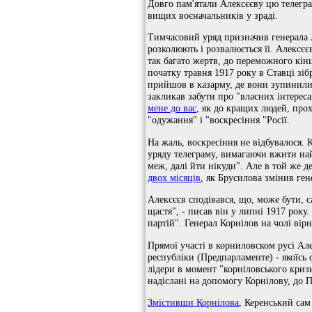
Довго пам'ятали Алексєєву цю телегра
вищих воєначальників у зраді.
Тимчасовий уряд призначив генерала
розколюють і розвалюється її. Алексєє
так багато жертв, до переможного кінц
початку травня 1917 року в Ставці зібр
прийшов в казарму, де вони зупинили
закликав забути про "власних інтереса
мене до вас
, як до кращих людей, прох
"одужання" і "воскресіння "Росії.
На жаль, воскресіння не відбувалося.
уряду телеграму, вимагаючи вжити най
меж, далі йти нікуди". Але в той же 
двох місяців
, як Брусилова змінив ген
Алексєєв сподівався, що, може бути, с
щастя", - писав він у липні 1917 року.
партій". Генерал Корнілов на чолі ві
Прямої участі в корниловском русі Але
республіки (Предпарламенте) - якоїсь
лідери в момент "корніловського криз
надіслані на допомогу Корнілову, до П
Змістивши Корнілова
, Керенський са