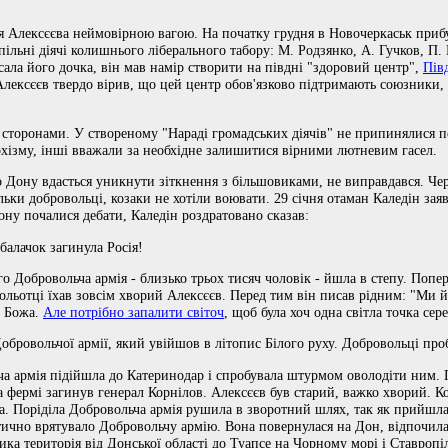
я Алексєєва неймовірною вагою. На початку грудня в Новочеркаськ прибу
ільні діячі колишнього ліберального табору: М. Родзянко, А. Гучков, П.
сала його дочка, він мав намір створити на півдні "здоровий центр",
Пів
Алексєєв твердо вірив, що цей центр обов'язково підтримають союзники, т
сторонами. У створеному "Нараді громадських діячів" не припинялися п
рхізму, інші вважали за необхідне залишитися вірними лютневим гасел.
о Дону вдасться уникнути зіткнення з більшовиками, не виправдався. Че
ки добровольці, козаки не хотіли воювати. 29 січня отаман Каледін заяви
ону почалися дебати, Каледін роздратовано сказав:
балачок загинула Росія!
го Добровольча армія - близько трьох тисяч чоловік - йшла в степу. Попе
ольотці їхав зовсім хворий Алексєєв. Перед тим він писав рідним: "Ми 
ь Божа.
Але потрібно запалити світоч
, щоб була хоч одна світла точка сер
бровольчої армії, який увійшов в літопис Білого руху. Добровольці про
а армія підійшла до Катеринодар і спробувала штурмом оволодіти ним. П
а фермі загинув генерал Корнілов. Алексєєв був старий, важко хворий. 
а. Поріділа Добровольча армія рушила в зворотний шлях, так як прийшл
ично врятувало Добровольчу армію. Вона повернулася на Дон, відпочила, 
лика територія від Донської області до Туапсе на Чорному морі і Ставропі