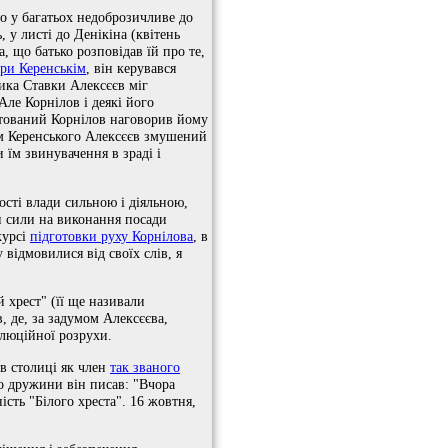
ло у багатьох недоброзичливе до
 у листі до Денікіна (квітень
, що батько розповідав їй про те,
ри Керенськім
, він керувався
ника Ставки Алексєєв міг
Але Корнілов і деякі його
штований Корнілов наговорив йому
зом Керенського Алексєєв змушений
 їм звинувачення в зраді і
ості влади сильною і діяльною,
ти сили на виконання посади
курсі
підготовки руху Корнілова
, в
 відмовилися від своїх слів, я
 хрест" (її ще називали
, де, за задумом Алексєєва,
олюційної розрухи.
 в столиці як член
так званого
 до дружини він писав: "Вчора
сть "Білого хреста". 16 жовтня,