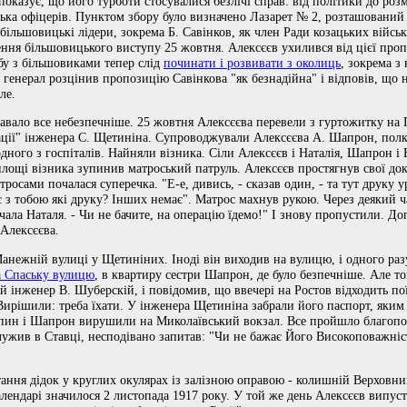
оказує, що його турботи стосувалися безлічі справ: від політики до роз
ка офіцерів. Пунктом збору було визначено Лазарет № 2, розташований 
ільшовицькі лідери, зокрема Б. Савінков, як член Ради козацьких військ
ння більшовицького виступу 25 жовтня. Алексєєв ухилився від цієї проп
бу з більшовиками тепер слід
починати і розвивати з околиць
, зокрема з
генерал розцінив пропозицію Савінкова "як безнадійна" і відповів, що н
ле.
авало все небезпечніше. 25 жовтня Алексєєва перевели з гуртожитку на Г
зації" інженера С. Щетиніна. Супроводжували Алексєєва А. Шапрон, пол
 одного з госпіталів. Найняли візника. Сіли Алексєєв і Наталія, Шапрон 
 площі візника зупинив матроський патруль. Алексєєв простягнув свої до
осами почалася суперечка. "Е-е, дивись, - сказав один, - та тут друку у
ас з тобою які друку? Інших немає". Матрос махнув рукою. Через деякий 
ричала Наталя. - Чи не бачите, на операцію їдемо!" І знову пропустили. 
 Алексєєва.
анежній вулиці у Щетиніних. Іноді він виходив на вулицю, і одного раз
а Спаську вулицю
, в квартиру сестри Шапрон, де було безпечніше. Але т
інженер В. Шуберскій, і повідомив, що ввечері на Ростов відходить пої
 Вирішили: треба їхати. У інженера Щетиніна забрали його паспорт, яким 
япин і Шапрон вирушили на Миколаївський вокзал. Все пройшло благоп
лужив в Ставці, несподівано запитав: "Чи не бажає Його Високоповажні
ання дідок у круглих окулярах із залізною оправою - колишній Верховни
алендарі значилося 2 листопада 1917 року. У той же день Алексєєв випус