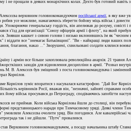
му і не прощали в деяких монархічних колах. Дехто був готовий навіть 
 Алексєєва верховним головнокомандуючим
російської армії
, в яку вже ув
в робив усе можливе, намагаючись зберегти бойову міць військ і довести
я. Упокорюючи генеральську гордість, він апелював до розуму, совісті і п
ався з'їзд для організації "Союзу офіцерів армії і флоту", на який прибул
ся. Знявши кашкет з сивою голови і низько вклонившись їм як "чесним 
х" і віддати все "знемагає Батьківщині". "Ви - найкращі люди ваших пол
ання, благання, наказ ..." Зворушені, схвильовані солдати клялися воюв
 Країну і армію все більше захоплювала революційна анархія. 21 травня 
жорсткіших заходів для відновлення дисципліни в армії. "Розвал внутрішн
день М. В. Алексєєв був зміщений з поста головнокомандувача і замінен
ерал Корнілов.
аме Корнілов зуміє впоратися з насувалася катастрофою. "Дай Бог Корніл
 Більшість керівників Росії, вважав він, "незначні, зайняті справами осо
рних йому військ просувався до Петрограду, сподіваючись запобігти наст
ксєєв не приймав. Коли війська Корнілова йшли до столиці, він перебував
 формі представницького наради при Тимчасовому уряді. Деякі члени Тимч
и" умовляли Алексєєва очолити уряд. Він погодився. Але кавалерійські ч
етрограда так і не дійшли. "Путч" провалився.
м став Верховним головнокомандувачем, а посаду начальника штабу Став