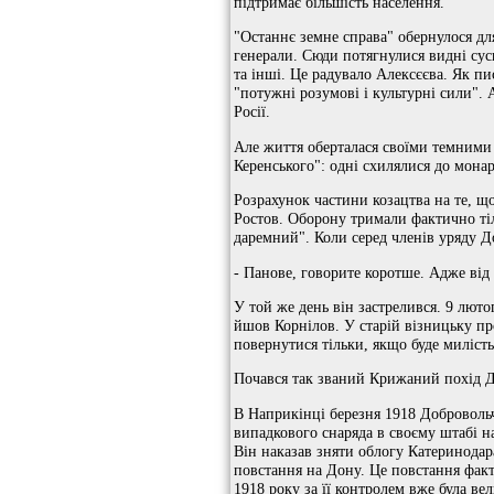
підтримає більшість населення.
"Останнє земне справа" обернулося дл
генерали. Сюди потягнулися видні сусп
та інші. Це радувало Алексєєва. Як пи
"потужні розумові і культурні сили". 
Росії.
Але життя оберталася своїми темними 
Керенського": одні схилялися до мона
Розрахунок частини козацтва на те, щ
Ростов. Оборону тримали фактично тіль
даремний". Коли серед членів уряду Д
- Панове, говорите коротше. Адже від 
У той же день він застрелився. 9 люто
йшов Корнілов. У старій візницьку пр
повернутися тільки, якщо буде миліст
Почався так званий Крижаний похід До
В Наприкінці березня 1918 Добровольч
випадкового снаряда в своєму штабі н
Він наказав зняти облогу Катеринодар
повстання на Дону. Це повстання факт
1918 року за її контролем вже була ве