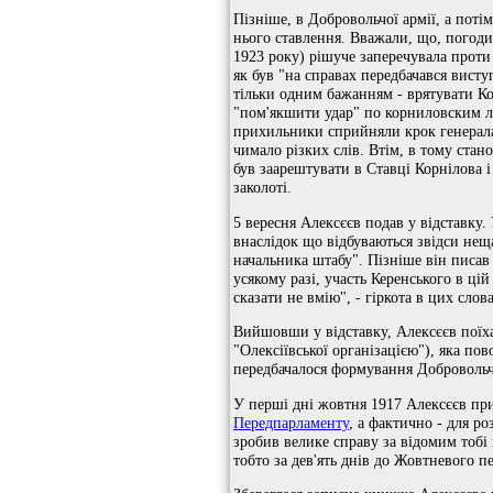
Пізніше, в Добровольчої армії, а поті
нього ставлення. Вважали, що, погодив
1923 року) рішуче заперечувала проти 
як був "на справах передбачався вист
тільки одним бажанням - врятувати Кор
"пом'якшити удар" по корниловским лі
прихильники сприйняли крок генерала
чимало різких слів. Втім, в тому ста
був заарештувати в Ставці Корнілова і
заколоті.
5 вересня Алексєєв подав у відставку
внаслідок що відбуваються звідси неща
начальника штабу". Пізніше він писав 
усякому разі, участь Керенського в цій
сказати не вмію", - гіркота в цих слов
Вийшовши у відставку, Алексєєв поїха
"Олексіївської організацією"), яка по
передбачалося формування Добровольчо
У перші дні жовтня 1917 Алексєєв при
Передпарламенту
, а фактично - для ро
зробив велике справу за відомим тобі 
тобто за дев'ять днів до Жовтневого п