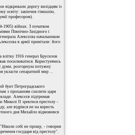
они відкривали дорогу вихідцям із
рну освіту: закінчив гімназію,
демії професором).
4-1905) війнах. З початком
міями Північно-Західного і
 генерала Алексєєва начальником
лексєєва в армії привітали: його
 а влітку 1916 генерал Брусилов
ував посилюватися. Користуючись
ї думи, розгорнула потужну
я укласти сепаратний мир ...
кий бунт Петроградського
алам з проханням схилити царя
 влади. Алексєєв підтримав
 Миколі II зректися престолу -
у, але відрікся не на користь
ступного дня Михайло відмовився
"Ніколи собі не прощу, - говорив
речення государя від престолу".