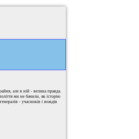
крайня, але в ній - велика правда.
оліття ми не бачили, як історію
енералів - учасників і вождів