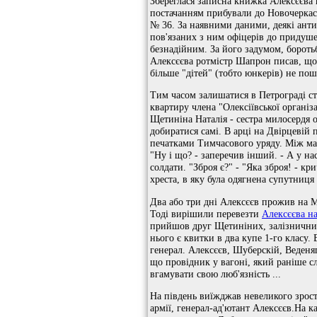
Збереглася записна книжка Алексєєва п
постачанням прибували до Новочеркась
№ 36. За наявними даними, деякі антиб
пов'язаних з ним офіцерів до придуше
безнадійним. За його задумом, бороть
Алексєєва ротмістр Шапрон писав, що 
більше "дітей" (тобто юнкерів) не пош
Тим часом залишатися в Петрограді ст
квартиру члена "Олексіївської органі
Щетиніна Наталія - ​​сестра милосердя
добиратися самі. В арці на Двірцевій
печатками Тимчасового уряду. Між матр
"Ну і що? - заперечив інший. - А у н
солдати. "Зброя є?" - "Яка зброя! - к
хреста, в яку була одягнена супутниця
Два або три дні Алексєєв прожив на М
Тоді вирішили перевезти
Алексєєва н
прийшов друг Щетиніних, залізничний 
нього є квитки в два купе 1-го класу.
генерал. Алексєєв, Шуберскій, Веден
що провідник у вагоні, який раніше с
вгамувати свою люб'язність ...
На південь виїжджав невеликого зрост
армії, генерал-ад'ютант Алексєєв.На к