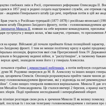
відоцтво глибоких змін в Росії, спричинених реформами Олександра II. В
одився в 1857 році в родині солдата надстрокової служби, але отримав га
е - академію Генерального штабу (до речі, перебував потім в цій же ака
рав участь у Російсько-турецькій (1877-1878) і російсько-японської (190
ником штабу Південно-Західного фронту, потім - головнокомандуючим ар
 імператор Микола II
, взявши на себе верховне командування, призначає
аря зустрінута у вищих колах, м'яко кажучи, стримано, то призначення А
ався на краще. Військові дії почали приймати більш позиційний характер,
но-Західному фронті. І тим не менше політичну кризу в країні продовж
еральна опозиція, форпостом якої став Прогресивний блок IV Державно
ували в бездарному веденні війни, в "распутінщіне", в таємному бажанн
 верхах армії, знаходили вони його і у генерала Алексєєва.
і почалися страйки
і демонстрації робітників
, а потім вибухнув солдатсь
ї думи М. Родзянко звернувся до М. В. Алексєєву та інших вищих генер
мця, цесаревича Олексія. Опозиція розраховувала прийти таким чином до
пешу головнокомандуючим фронтами, які у відповідь на неї рекомендували
війни". Слово вищих генералів виявилося вирішальним. Микола II дав згод
нязя Михайла Олександровича. Це сталося ввечері 2 березня, а вранці на
их зборів. Події прийняли несподіваний і непередбачений оборот.
єв пізніше розглядав свою роль в зречення Миколи II як велику помилку. 
дей, послухав їх і послав телеграму головнокомандуючим з питання про з