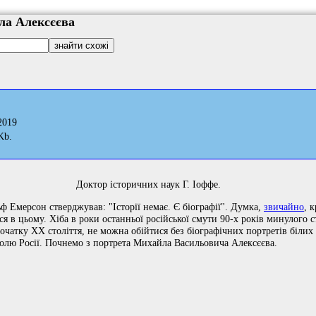
ла Алексєєва
2019
Kb.
Доктор історичних наук Г. Іоффе.
ф Емерсон стверджував: "Історії немає. Є біографії". Думка,
звичайно
, 
 в цьому. Хіба в роки останньої російської смути 90-х років минулого ст
чатку ХХ століття, не можна обійтися без біографічних портретів білих г
долю Росії. Почнемо з портрета Михайла Васильовича Алексєєва.