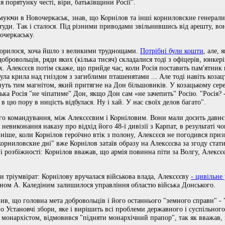
 порятунку честі, віри, батьківщини Росії".
муючи в Новочеркаськ, знав, що Корнілов та інші корниловские генерали
 туди. Так і сталося. Під різними приводами звільнившись від арешту, во
очеркаську.
корилося, хоча йшло з великими труднощами.
Потрібні були кошти
, але,
обровольців, ряди яких (кілька тисяч) складалися тоді з офіцерів, юнкерів
х. Алексєєв потім скаже, що прийде час, коли Росія поставить пам'ятник 
ла крила над гніздом з загиблими пташенятами ... Але тоді навіть козац
нуть тим магнітом, який притягне на Дон більшовиків. У козацькому се
ка Росія "не чіпатиме" Дон, якщо Дон сам «не зачепить" Росію. "Росія? 
в цю пору в ницість відбулася. Ну і хай. У нас своїх делов багато".
ого командування, між Алексєєвим і Корніловим. Вони мали досить давнє
 невиконання наказу про відхід його 48-ї дивізії з Карпат, в результаті чо
зніше, коли Корнілов героїчно втік з полону, Алексєєв не погодився при
орниловские дні" вже Корнілов затаїв образу на Алексєєва за згоду ста
ні розбіжності: Корнілов вважав, що армія повинна піти за Волгу, Алексє
и тріумвірат: Корнілову вручалася військова влада, Алексєєву
- цивільне
аном А. Каледіним залишилося управління областю війська Донського.
ив, що головна мета добровольців і його останнього "земного справи" - 
о Установчі збори, яке і вирішить всі проблеми державного і суспільного
и монархістом, відмовився "підняти монархічний прапор", так як вважав,