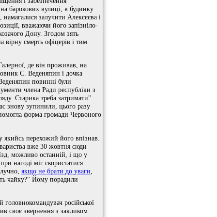
міщення і забезпечення
на барокових вулиці, в будинку
, намагалися залучити Алексєєва і
озиції, вважаючи його запізніло-
 козачого Дону. Згодом зять
а вірну смерть офіцерів і тим
алерної, де він проживав, на
ковник С. Веденяпин і дочка
і Веденяпин повинні були
кументи члена Ради республіки з
ряду. Старика треба затримати".
час знову зупинили, цього разу
Допомогла форма громади Червоного
у якийсь перехожий його впізнав.
овариства вже 30 жовтня сюди
зд, можливо останній, і що у
при нагоді міг скористатися
олучно,
якщо не брати до уваги
,
сть чайку?" Йому порадили
й головнокомандувач російської
тив своє звернення з закликом