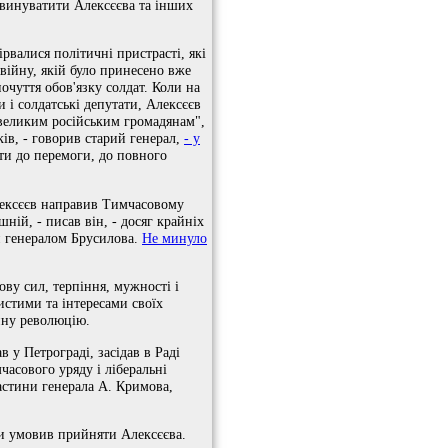
звинуватити Алексєєва та інших
ірвалися політичні пристрасті, які
 війну, якій було принесено вже
очуття обов'язку солдат. Коли на
и і солдатські депутати, Алексєєв
великим російським громадянам",
ків, - говорив старий генерал,
- у
ати до перемоги, до повного
Алексєєв направив Тимчасовому
ій, - писав він, - досяг крайніх
ий генералом Брусилова.
Не минуло
ову сил, терпіння, мужності і
бистими та інтересами своїх
упну революцію.
 у Петрограді, засідав в Раді
асового уряду і ліберальні
астини генерала А. Кримова,
ки умовив прийняти Алексєєва.