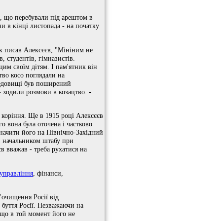
, що перебували під арештом в
ни в кінці листопада - на початку
 як писав Алексєєв, "Мініним не
, студентів, гімназистів.
цим своїм дітям. І пам'ятник він
тво косо поглядали на
редовищі був поширений
- ходили розмови в козацтво. -
 коріння. Ще в 1915 році Алексєєв
го вона була оточена і частково
значити його на Північно-Західний
ти начальником штабу при
єв вважав - треба рухатися на
 управління
, фінанси,
"очищення Росії від
 буття Росії. Незважаючи на
 що в той момент його не