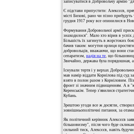
записуватися в Добровольчу армію "для
Є підстави припустити: Алексєєв, пря
місті Бихові, рано чи пізно прибудуть
грудня 1917 року вce опинилися в Нов
Формування Добровольчої армії прис
знаходилося". Мало хто вірив в успіх д
Більшість їх загинуть в жорстоких боя
бачив таким: могутня орлиця простягну
добровольців, вважаючи, що вони ста
сепаратизм,
надія на те
, що більшовиць
Звичайно, держава була порядошная, а 
Існували тертя і у верхах Добровольч
мав намір віддати Корнілова під суд за
взято в полон разом з Корніловим. Пі
фронт зі значним підвищенням. А в "к
Керенськім. Тепер з'явилися стратегіч
Кубань.
Зрештою угоди все ж досягли, створил
зовнішньополітичні питання, за отам
Як політичний керівник Алексєєв заяв
більшовизму", після чого буде скликан
сильний тиск, Алексєєв, навіть будуч