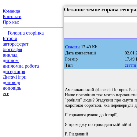
Останнє земне справа генера
Команда
Контакти
Про нас
Головна сторінка
Історія
автореферат
Скачати
17.49 Kb.
біографія
Дата конвертації
02.01.
виклад
Розмір
17.49 
диплом
Тип
стаття
дипломна робота
дисертація
Дитячі ігри
доповіді
доповідь
Американський філософ і історик Раль
есе
Наше покоління теж могло переконатися
"робили" люди? Згадуючи про смути по
жорстокої боротьби, яка перевернула 
Я торкаюся рукою до історії,
Я проходжу по громадянській війні ...
Р. Різдвяний