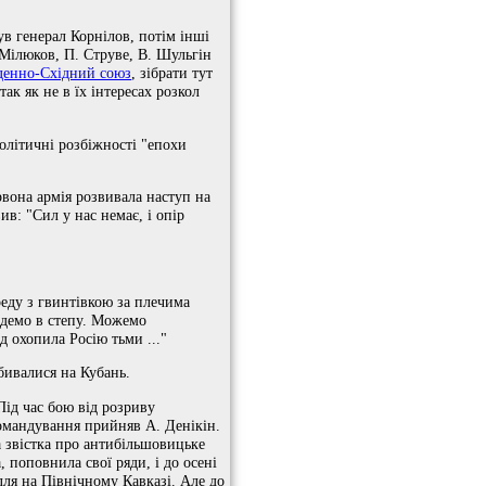
в генерал Корнілов, потім інші
 Мілюков, П. Струве, В. Шульгін
денно-Східний союз
, зібрати тут
ак як не в їх інтересах розкол
олітичні розбіжності "епохи
рвона армія розвивала наступ на
в: "Сил у нас немає, і опір
реду з гвинтівкою за плечима
йдемо в степу. Можемо
ед охопила Росію тьми ..."
бивалися на Кубань.
ід час бою від розриву
Командування прийняв А. Денікін.
а звістка про антибільшовицьке
поповнила свої ряди, і до осені
лля на Північному Кавказі. Але до