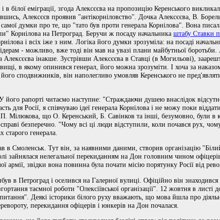
м і в білої еміграції, згода Алексєєва на пропозицію Керенського виклика
шись, Алексєєв проявив "антікорніловство". Дочка Алексєєва, В. Борель,
самої думки про те, що "тато був проти генерала Корнілова". Вона писала
упи" Корнілова на Петроград. Беручи ж посаду начальника
штабу Ставки п
нілова і всіх іже з ним. Логіка його думки зрозуміла: на посаді началь
дерам - можливо, вже тоді він мав на увазі плани майбутньої боротьби. 
 Алексєєва інакше. Зустрівши Алексєєва в Ставці (в Могильові), зааре
новищі, в якому опинився генерал, його можна зрозуміти. І хоча за нака
 його сподвижників, він наполегливо умовляв Керенського не пред'являти
. У його рапорті читаємо наступне: "Страждаючи душею внаслідок відсутн
сть для Росії, я співчуваю ідеї генерала Корнілова і не можу поки відда
П. Мілюкова, що О. Керенський, Б. Савінков та інші, безумовно, були в 
 справі безперечно. "Чому всі ці люди відступили, коли почався рух, чому
ах старого генерала.
в в Смоленськ. Тут він, за наявними даними, створив організацію "Білий
волі зайнялася нелегальної перекиданням на Дон головним чином офіцерів
ї армії, звідки вона повинна була почати місію порятунку Росії від рев
був в Петроград і оселився на Галерної вулиці. Офіційно він знаходився
згортання таємної роботи "Олексіївської організації". 12 жовтня в листі
питання". Деякі історики білого руху вважають, що мова йшла про діяльні
еревороту, перекидання офіцерів і юнкерів на Дон почалася.