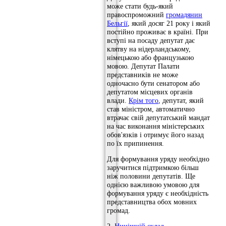
може стати будь-який
правоспроможний
громадянин
Бельгії
, який досяг 21 року і який
постійно проживає в країні. При
вступі на посаду депутат дає
клятву на нідерландському,
німецькою або французькою
мовою. Депутат Палати
представників не може
одночасно бути сенатором або
депутатом місцевих органів
влади.
Крім того
, депутат, який
став міністром, автоматично
втрачає свій депутатський мандат
на час виконання міністерських
обов'язків і отримує його назад
по їх припинення.
Для формування уряду необхідно
заручитися підтримкою більш
ніж половини депутатів. Ще
однією важливою умовою для
формування уряду є необхідність
представництва обох мовних
громад.