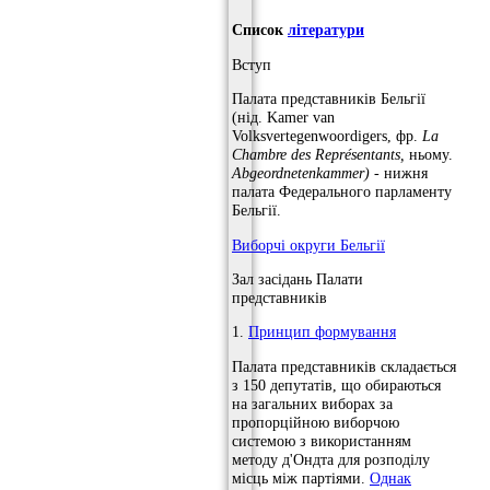
Список
літератури
Вступ
Палата представників Бельгії
(нід. Kamer van
Volksvertegenwoordigers, фр.
La
Chambre des Représentants,
ньому.
Abgeordnetenkammer)
- нижня
палата Федерального парламенту
Бельгії.
Виборчі округи Бельгії
Зал засідань Палати
представників
1.
Принцип формування
Палата представників складається
з 150 депутатів, що обираються
на загальних виборах за
пропорційною виборчою
системою з використанням
методу д'Ондта для розподілу
місць між партіями.
Однак