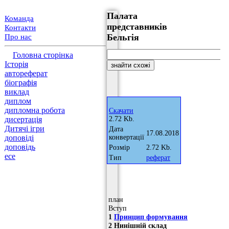
Палата
Команда
представників
Контакти
Бельгія
Про нас
Головна сторінка
Історія
автореферат
біографія
виклад
диплом
дипломна робота
Скачати
дисертація
2.72 Kb.
Дитячі ігри
Дата
17.08.2018
доповіді
конвертації
доповідь
Розмір
2.72 Kb.
есе
Тип
реферат
план
Вступ
1
Принцип формування
2 Нинішній склад