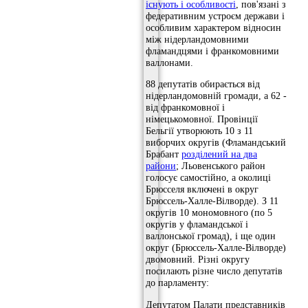
існують і особливості
, пов'язані з
федеративним устроєм держави і
особливим характером відносин
між нідерландомовними
фламандцями і франкомовними
валлонами.
88 депутатів обирається від
нідерландомовній громади, а 62 -
від франкомовної і
німецькомовної. Провінції
Бельгії утворюють 10 з 11
виборчих округів (Фламандський
Брабант
розділений на два
райони
; Льовенського район
голосує самостійно, а околиці
Брюсселя включені в округ
Брюссель-Халле-Вілворде). З 11
округів 10 мономовного (по 5
округів у фламандської і
валлонської громад), і ще один
округ (Брюссель-Халле-Вілворде)
двомовний. Різні округу
посилають різне число депутатів
до парламенту:
Депутатом Палати представників