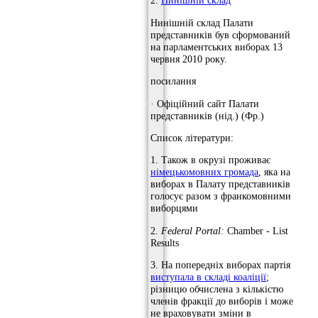
2.
Нинішній склад
Нинішній склад Палати
представників був сформований
на парламентських виборах 13
червня 2010 року.
посилання
· Офіційний сайт Палати
представників (нід.) (Фр.)
Список літератури:
1. Також в окрузі проживає
німецькомовних громада
, яка на
виборах в Палату представників
голосує разом з франкомовними
виборцями
2.
Federal Portal:
Chamber - List
Results
3. На попередніх виборах партія
виступала в складі коаліції
;
різницю обчислена з кількістю
членів фракції до виборів і може
не враховувати зміни в