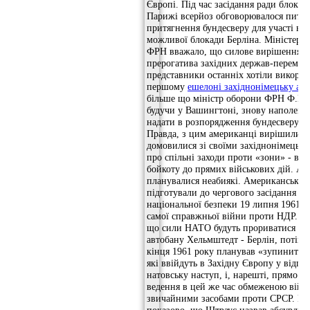
Європі. Під час засідання ради блоку 
Парижі всерйоз обговорювалося пита
притягнення бундесверу для участі в 
можливої ​​блокади Берліна. Міністерс
ФРН вважало, що силове вирішення п
прерогатива західних держав-перемож
представники останніх хотіли викорис
першому
ешелоні західнонімецьку ар
більше що міністр оборони ФРН Ф.Й.
будучи у Вашингтоні, знову наполегл
надати в розпорядження бундесверу я
Правда, з цим американці вирішили по
домовилися зі своїми західнонімецьк
про спільні заходи проти «зони» - від
бойкоту до прямих військових дій. А 
планувалися неабиякі. Американські 
підготували до чергового засідання ра
національної безпеки 19 липня 1961 р
самої справжньої війни проти НДР. П
що сили НАТО будуть прориватися до 
автобану Хельмштедт - Берлін, потім 
кінця 1961 року планував «зупинити»
які ввійдуть в Західну Європу у відпов
натовську наступ, і, нарешті, прямо г
ведення в цей же час обмеженою війн
звичайними засобами проти СРСР. Ве