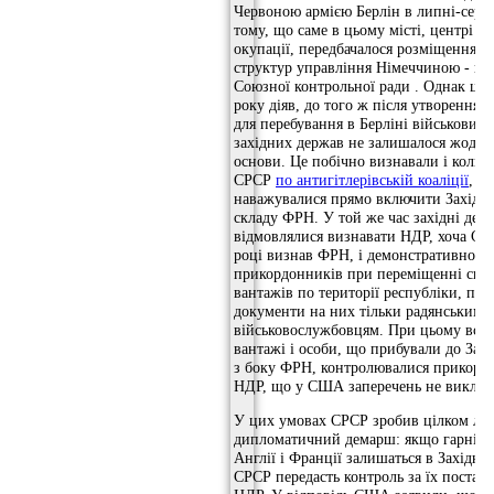
Червоною армією Берлін в липні-серп
тому, що саме в цьому місті, центрі р
окупації, передбачалося розміщення о
структур управління Німеччиною - пе
Союзної контрольної ради . Однак цей
року діяв, до того ж після утворення
для перебування в Берліні військових 
західних держав не залишалося жодно
основи. Це побічно визнавали і коли
СРСР
по антигітлерівській коаліції
, не
наважувалися прямо включити Західни
складу ФРН. У той же час західні дер
відмовлялися визнавати НДР, хоча СР
році визнав ФРН, і демонстративно іг
прикордонників при переміщенні свої
вантажів по території республіки, пре
документи на них тільки радянським
військовослужбовцям. При цьому всі 
вантажі і особи, що прибували до Зах
з боку ФРН, контролювалися прикор
НДР, що у США заперечень не виклик
У цих умовах СРСР зробив цілком ло
дипломатичний демарш: якщо гарніз
Англії і Франції залишаться в Західном
СРСР передасть контроль за їх постач