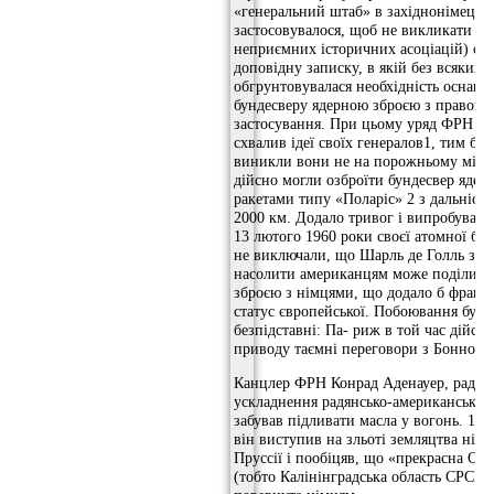
«генеральний штаб» в західнонімецько
застосовувалося, щоб не викликати в с
неприємних історичних асоціацій) оп
доповідну записку, в якій без всяких н
обгрунтовувалася необхідність оснащ
бундесверу ядерною зброєю з правом 
застосування. При цьому уряд ФРН оф
схвалив ідеї своїх генералов1, тим бі
виникли вони не на порожньому міс
дійсно могли озброїти бундесвер яде
ракетами типу «Поларіс» 2 з дальністю
2000 км. Додало тривог і випробуван
13 лютого 1960 роки своєї атомної бо
не виключали, що Шарль де Голль з б
насолити американцям може поділити
зброєю з німцями, що додало б франц
статус європейської. Побоювання були
безпідставні: Па- риж в той час дійсно
приводу таємні переговори з Бонном.
Канцлер ФРН Конрад Аденауер, радію
ускладнення радянсько-американськи
забував підливати масла у вогонь. 10 
він виступив на зльоті земляцтва німц
Пруссії і пообіцяв, що «прекрасна Схі
(тобто Калінінградська область СРСР) 