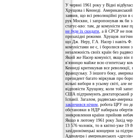
У червні 1961 року у Відні відбулася з
Хрущова і Кеннеді. Американський п
заявив, що всі революційні рухи в сві
рук Москви, і запропонував як би за
статус-кво: там, де комуністи вже при
не буде їх скидати
, а й СРСР не повин
прозахідні режими. Хрущов логічно з
що Дж. Неру, Г.А. Насер і навіть Ф. К
комуністами не є, і боролися вони за 
незалежність своїх країн без радянськ
Який же Насер комуніст, якщо він пос
в'язницю майже всю єгипетську компа
Кеннеді критикував все революції, на
французьку. З іншого боку, американ
президент багато міркував про борот
вільні вибори в усьому світі, але не мі
відповісти Хрущову, коли той запитав
США підтримують диктаторський реж
Іспанії. Загалом, радянсько-американ
закінчився нічим
, робота ЦРУ по деста
обстановки в НДР набирала обертів, 
знекровлення країни прийняв небачені
Якщо в лютому 1961 року Захід через
13 576 чоловік, то в квітні-уже 19 803
західнонімецькі концерни за підтримк
Аденауера і американських «друзів» 