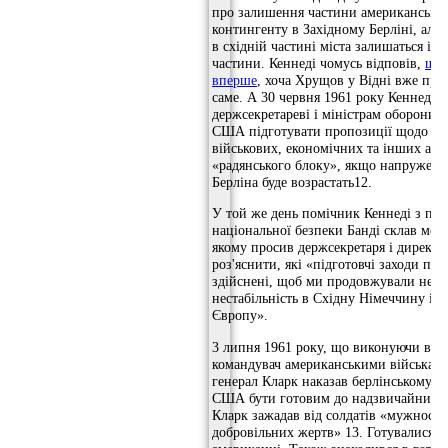
про залишення частини американсько
контингенту в Західному Берліні, але 
в східній частині міста залишаться і р
частини. Кеннеді чомусь відповів,
що 
вперше
, хоча Хрущов у Відні вже про
саме. А 30 червня 1961 року Кеннеді д
держсекретареві і міністрам оборони і
США підготувати пропозиції щодо м
військових, економічних та інших акц
«радянського блоку», якщо напружені
Берліна буде возрастать12.
У той же день помічник Кеннеді з пит
національної безпеки Банді склав мем
якому просив держсекретаря і директ
роз'яснити, які «підготовчі заходи по
здійснені, щоб ми продовжували нест
нестабільність в Східну Німеччину і С
Європу».
3 липня 1961 року, що виконуючи вказ
командувач американськими військами
генерал Кларк наказав берлінському га
США бути готовим до надзвичайних о
Кларк зажадав від солдатів «мужності,
добровільних жертв» 13. Готувалися н