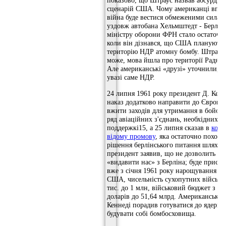
показово, що Штраус назвав абсурдни
сценарій США. Чому американці впев
війна буде вестися обмеженими силами
уздовж автобана Хельмштедт - Берлін
міністру оборони ФРН стало остаточно
коли він дізнався, що США планують 
територію НДР атомну бомбу. Штраус 
може, мова йшла про території Радян
Але американські «друзі» уточнили, 
увазі саме НДР.
24 липня 1961 року президент Д. Кенн
наказ додатково направити до Європи 
вжити заходів для утримання в бойові
ряд авіаційних з'єднань, необхідних дл
поддержкі15, а 25 липня сказав в
конг
відому промову
, яка остаточно поховал
рішення берлінського питання шляхом
президент заявив, що не дозволить ко
«видавити нас» з Берліна; буде приско
вже з січня 1961 року нарощування з
США, чисельність сухопутних військ в
тис. до 1 млн, військовий бюджет з 43
доларів до 51,64 млрд. Американським
Кеннеді порадив готуватися до ядерної
будувати собі бомбосховища.