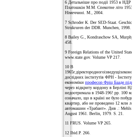
6 Детальніше про події 1953 в НДР див
Платошкін М.М. Спекотне літо 1953 р
Німеччині. М., 2004.
7 Schroder К. Der SED-Staat. Geschicht
Strukruren der DDR. Munchen, 1998. S. 
8 Bailey G., Kondraschow SA, Murphy D.
458.
9 Foreign Relations of the United States
www.state.gov. Volume VP 217.
10 В
1965г.діректородногоізведущіхекономі
дослідних інститутів ФРН - Інституту 
економіки
професор Фріц Бааде підра
через відкриту кордону в Берліні НДР
недоотримала в 1948-196! рр. 100 млр
означало, що в країні не було побудов
квартир, або не проведено 12 млн лег
автомашин «Трабант». Див .: Mehls Е.,
August 1961. Berlin, 1979. S. 21.
11 FRUS. Volume VP 265.
12 Ibid.P. 266.