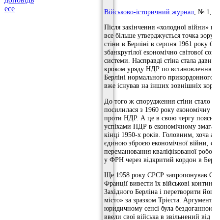
есе
Військово-історичний журнал
, № 1, 2
Після закінчення «холодної війни» в св
все більше утверджується точка зору, 
стіни в Берліні в серпня 1961 року бу
збанкрутілої економічно світової соці
системи. Насправді стіна стала давно
кроком уряду НДР по встановленню в
Берліні нормального прикордонного п
вже існував на інших зовнішніх кордо
До того ж спорудження стіни стало ві
посилилася з 1960 року економічну ві
проти НДР. А це в свою чергу пояснюв
успіхами НДР в економічному змаган
кінці 1950-х років. Головним, хоча аж
єдиною зброєю економічної війни, ста
переманювання кваліфікованої робочо
у ФРН через відкритий кордон в Берлі
Ще 1958 року СРСР запропонував США
Франції вивести їх військові континге
Західного Берліна і перетворити його 
місто» за зразком Трієста. Аргументац
юридичному сенсі була бездоганною:
ввели свої війська в звільнений від ф