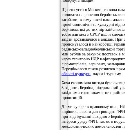
повернута німцям.
Що стосується Москви, то вона намага
впливати на рішення берлінського пит
засобами, в тому числі намагалася на
прямі економічні та культурні відноси
Берліном, які до тих пір здійснювали
тобто вантажі з СРСР йшли спочатку 
звідти доставлялися в анклав. При ць
пропонувалося в найкоротші терміни 
радянсько-западноберлінськой торгівлі
млн рублів за рахунок поставок в міс
через територію НДР нафтопродуктів,
лісоматеріалів, зернових, кольорових 
Передбачалося також розвиток прямих 
області культури
, науки і туризму.
Хоча економічна вигода була очевидно
Західного Берліна, підтриманий уряд
західними союзниками, не прийняв р
пропозицій.
Діючи суворо в правовому полі, НДР 
вирішила ввести для громадян ФРН в
при відвідуванні Західного Берліна. Ц
інтереси уряду ФРН, так як в порушен
межсоюзнических домовленостей про 