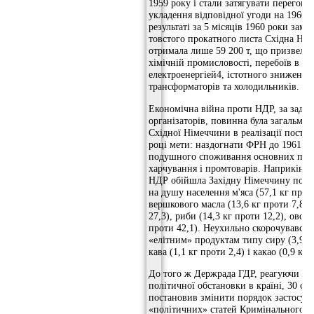
1959 року і стали затягувати перегово
укладення відповідної угоди на 1960 р
результаті за 5 місяців 1960 роки заміс
товстого прокатного листа Східна Ні
отримала лише 59 200 т, що призвело 
хімічній промисловості, перебоїв в по
електроенергіей4, істотного зниженн
трансформаторів та холодильників.
Економічна війна проти НДР, за задум
організаторів, повинна була загальмув
Східної Німеччини в реалізації постав
році мети: наздогнати ФРН до 1961 р
подушного споживання основних про
харчування і промтоварів. Наприкінці
НДР обійшла Західну Німеччину по 
на душу населення м'яса (57,1 кг проти
вершкового масла (13,6 кг проти 7,8), 
27,3), риби (14,3 кг проти 12,2), овочі
проти 42,1). Неухильно скорочувався 
«елітним» продуктам типу сиру (3,9 кг
кава (1,1 кг проти 2,4) і какао (0,9 кг 
До того ж Держрада ГДР, реагуючи на
політичної обстановки в країні, 30 січ
постановив змінити порядок застосув
«політичних» статей Кримінального к