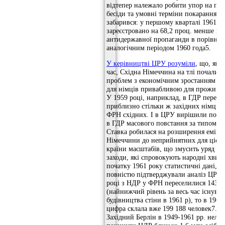
відтепер належало робити упор на пр
бесіди та умовні терміни покарання. Р
забарився: у першому кварталі 1961 р
зареєстровано на 68,2 проц. менше ви
антидержавної пропаганди в порівнян
аналогічним періодом 1960 года5.
У керівництві ЦРУ розуміли
, що, як
час, Східна Німеччина на тлі почалис
проблем з економічним зростанням м
для німців привабливою для проживан
У 1959 році, наприклад, в ГДР пересе
приблизно стільки ж західних німців, 
ФРН східних. І в ЦРУ вирішили почат
в ГДР масового повстання за типом 19
Ставка робилася на розширення еміграц
Німеччини до неприйнятних для цієї 
країни масштабів, що змусить уряд пі
заходи, які спровокують народні хвил
початку 1961 року статистичні дані, як
повністю підтверджували аналіз ЦРУ.
році з НДР у ФРН переселилися 143 91
(найнижчий рівень за весь час існува
будівництва стіни в 1961 р), то в 1960
цифра склала вже 199 188 человек7. В
Західний Берлін в 1949-1961 рр. неле