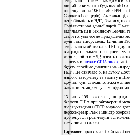
американці. Також знаходився в готов
«негайно виконати будь-яку місію» і б
початку липня 1961 армія ФРН налічув
Солдатів і офіцерів). Американці, сію
нестабільність в НДР, боялися, що акт
Соціалістичної єдиної партії Німечч
відплатять їм в Західному Берліні тіє
стали готуватися до придушення мож
вуличних заворушень. 12 липня 1961
американський посол в ФРН Доулінг,
в держдепартамент про зростаючу нап
«зоні», тобто в НДР, досить провокац
запитував:
невже США знову
, як і в 
будуть спокійно дивитися на «народне
НДР? Це означало б, на думку Доулінг
нашого авторитету та впливу в Німечч
Доулінг був, звичайно, всього лише од
бажав не компромісу, а конфронтації 
13 липня 1961 року засіданні ради нац
безпеки США при обговоренні можли
після укладення СРСР мирного догов
держсекретар Раек і міністр оборони 
пропонували розглянути всі можливі з
тому числі і силові.
Гарячково працювали і військові шта