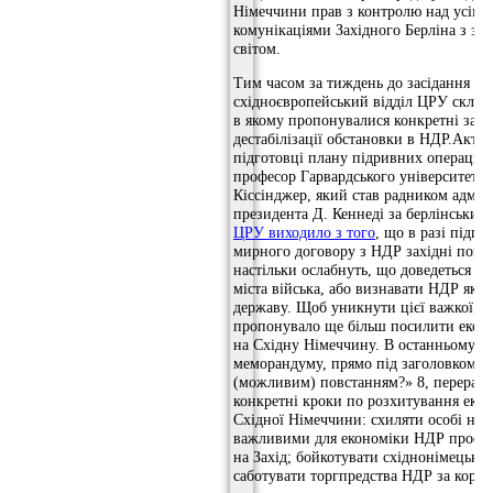
Німеччини прав з контролю над усіма
комунікаціями Західного Берліна з зо
світом.
Тим часом за тиждень до засідання П
східноєвропейський відділ ЦРУ склав
в якому пропонувалися конкретні захо
дестабілізації обстановки в НДР.Актив
підготовці плану підривних операцій
професор Гарвардського університету 
Кіссінджер, який став радником адміні
президента Д. Кеннеді за берлінським
ЦРУ виходило з того
, що в разі підп
мирного договору з НДР західні позиц
настільки ослабнуть, що доведеться аб
міста війська, або визнавати НДР як 
державу. Щоб уникнути цієї важкої д
пропонувало ще більш посилити екон
на Східну Німеччину. В останньому ро
меморандуму, прямо під заголовком «
(можливим) повстанням?» 8, перерахо
конкретні кроки по розхитування еко
Східної Німеччини: схиляти особі на
важливими для економіки НДР профес
на Захід; бойкотувати східнонімецькі 
саботувати торгпредства НДР за корд