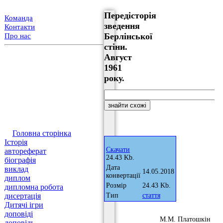
Передісторія
Команда
зведення
Контакти
Берлінської
Про нас
стіни.
Август
1961
року.
Головна сторінка
Історія
Скачати
автореферат
24.43 Kb.
біографія
Дата
виклад
14.05.2018
конвертації
диплом
Розмір
24.43 Kb.
дипломна робота
дисертація
Тип
стаття
Дитячі ігри
доповіді
М.М. Платошкін
доповідь