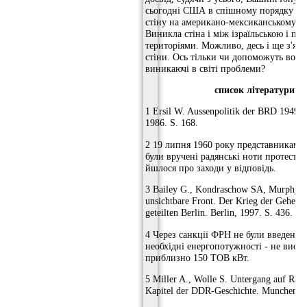
сьогодні США в спішному порядку с
стіну на американо-мексиканському ко
Виникла стіна і між ізраїльською і па
територіями. Можливо, десь і ще з'явл
стіни. Ось тільки чи допоможуть вон
виникаючі в світі проблеми?
список
літератури
1 Ersil W. Aussenpolitik der BRD 1949-1
1986. S. 168.
2 19 липня 1960 року представникам
були вручені радянські ноти протесту,
йшлося про заходи у відповідь.
3 Bailey G., Kondraschow SA, Murphy D
unsichtbare Front. Der Krieg der Geheim
geteilten Berlin. Berlin, 1997. S. 436.
4 Через санкції ФРН не були введені в
необхідні енергопотужності - не виста
приблизно 150 ТОВ кВт.
5 Miller A., ​​Wolle S. Untergang auf Rat
Kapitel der DDR-Geschichte. Munchen, 1