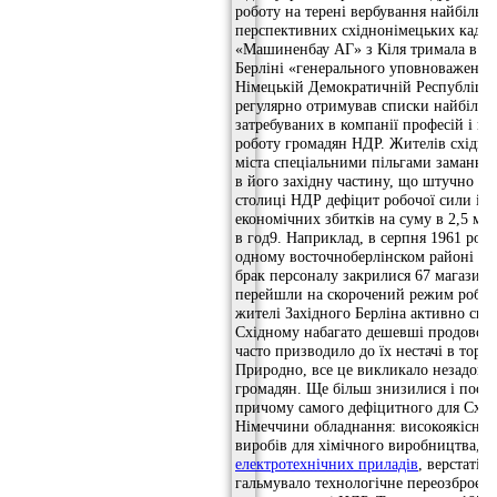
роботу на терені вербування найбільш
перспективних східнонімецьких кадрів
«Машиненбау АГ» з Кіля тримала в З
Берліні «генерального уповноваженого
Німецькій Демократичній Республіці»
регулярно отримував списки найбільш
затребуваних в компанії професій і ве
роботу громадян НДР. Жителів східній
міста спеціальними пільгами заманюв
в його західну частину, що штучно ст
столиці НДР дефіцит робочої сили і з
економічних збитків на суму в 2,5 м
в год9. Наприклад, в серпня 1961 рок
одному восточноберлінском районі Па
брак персоналу закрилися 67 магазинів
перейшли на скорочений режим робот
жителі Західного Берліна активно ску
Східному набагато дешевші продоволь
часто призводило до їх нестачі в торго
Природно, все це викликало незадово
громадян. Ще більш знизилися і пост
причому самого дефіцитного для Схід
Німеччини обладнання: високоякісної 
виробів для хімічного виробництва,
електротехнічних приладів
, верстатів
гальмувало технологічне переозброєн