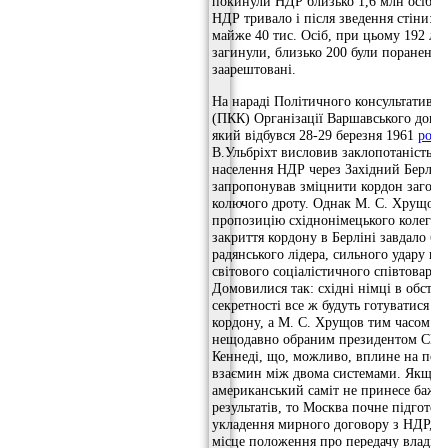
покинули НДР близько 1,6 млн осіб. Вт
НДР тривало і після зведення стіни: ї
майже 40 тис. Осіб, при цьому 192 л
загинули, близько 200 були поранені,
заарештовані.
На нараді Політичного консультативно
(ПКК) Організації Варшавського дого
який відбувся 28-29 березня 1961
року
В.Ульбріхт висловив заклопотаність е
населення НДР через Західний Берлін 
запропонував зміцнити кордон загор
колючого дроту. Однак М. С. Хрущов 
пропозицію східнонімецького колеги, 
закриття кордону в Берліні завдало б,
радянського лідера, сильного удару п
світового соціалістичного співтоварис
Домовилися так: східні німці в обстан
секретності все ж будуть готуватися д
кордону, а М. С. Хрущов тим часом зус
нещодавно обраним президентом С
Кеннеді, що, можливо, вплине на пол
взаємин між двома системами. Якщо ж
американський саміт не принесе бажа
результатів, то Москва почне підготов
укладення мирного договору з НДР, в
місце положення про передачу владі С