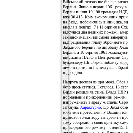
Військовий психоз ще більше загостри
Берліні. Якщо в червні 1961 року в Ф
Берлін пішли 19 198 громадян НДР, то
вже 30 415. Крім економічних причин 
на Захід, побоюючись війни, яка, здав
висіла в повітрі. 7 і 11 серпня в Східн
відбулися два великих пожежі, америка
західнонімецькі військові завершувал
відпрацювання плану збройного прор
Західного Берліна по автобану Хельм-
Берлін, а 10 серпня 1961 командувач 
військами НАТО в Центральній Європ
бундесверу Шпейдель поблизу кордон
демонстративно інспектував зібрані дл
підрозділи.
Напруга досягла вищої межі. Обов'яз
було щось статися. І сталося. 13 серпн
Берлін розділила стіна. Влада НДР вс
нормальний прикордонний режим. М
напруженість відразу ж спала. Європ
зітхнула.
Характерно
, що Захід обмеж
млявими протестами. У Вашингтоні р
правової точки зору заперечити просто
тому зосередили свою критику саме н
прикордонного режиму - стене15. Пр
досвід, судячи з усього, Вашингтону с