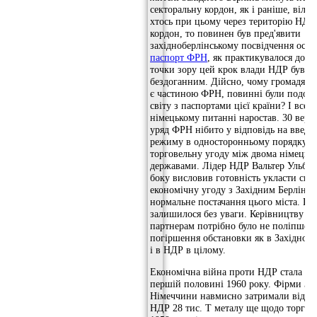
секторальну кордон, як і раніше, віль
хтось при цьому через територію НДР 
кордон, то повинен був пред'явити
західноберлінському посвідчення осо
паспорт ФРН
, як практикувалося досі.
точки зору цей крок влади НДР був а
бездоганним. Дійсно, чому громадяни 
є частиною ФРН, повинні були подор
світу з паспортами цієї країни? І все 
німецькому питанні наростав. 30 вере
уряд ФРН нібито у відповідь на введе
режиму в односторонньому порядку д
торговельну угоду між двома німецьк
державами. Лідер НДР Вальтер Ульбріх
боку висловив готовність укласти спе
економічну угоду з Західним Берліном
нормальне постачання цього міста. Пр
залишилося без уваги. Керівництву ФР
партнерам потрібно було не поліпшенн
погіршення обстановки як в Західному
і в НДР в цілому.
Економічна війна проти НДР стала роз
першій половині 1960 року. Фірми Зах
Німеччини навмисно затримали відва
НДР 28 тис. Т металу ще щодо торгов