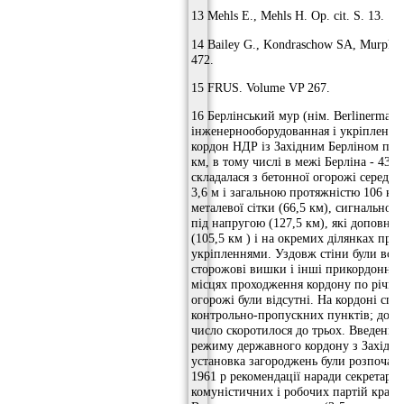
13 Mehls E., Mehls H. Op. cit. S. 13.
14 Bailey G., Kondraschow SA, Murphy D
472.
15 FRUS. Volume VP 267.
16 Берлінський мур (нім. Berlinermauer
інженернооборудованная і укріплена 
кордон НДР із Західним Берліном про
км, в тому числі в межі Берліна - 43,1
складалася з бетонної огорожі середн
3,6 м і загальною протяжністю 106 км,
металевої сітки (66,5 км), сигнальног
під напругою (127,5 км), які доповню
(105,5 км ) і на окремих ділянках пр
укріпленнями. Уздовж стіни були вста
сторожові вишки і інші прикордонні 
місцях проходження кордону по річках
огорожі були відсутні. На кордоні спо
контрольно-пропускних пунктів; до 19
число скоротилося до трьох. Введенн
режиму державного кордону з Західни
установка загороджень були розпочаті
1961 р рекомендації наради секретарів
комуністичних і робочих партій країн