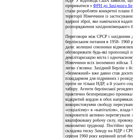
НДР. У відповідь США заявили, що бу
прориватися з
ФРН до Західного Берл
стали розробляти конкретні плани бой
території Німеччини із застосуванням
ядерної зброї, яке намічалося надати в
розпорядження західнонімецького бун
Переговори між СРСР і західними де
берлінським питання в 1958- 1960 рр. 
дали: колишні союзники відмовлялися
обговорювати будь-які пропозиції про
демілітаризацію міста і одночасному в
Німеччини всіх іноземних військ. Їх п
легко з'ясовна: Західний Берлін з його
«безмежний» вже давно став досить 
плацдармом для підривних і розвідува
проти не тільки НДР, а й усього соціа
табору. Агенти берлінської резиденту
практично безперешкодно проникали 
відкритий кордон в обох напрямках. К
використовуючи свободу пересування 
«соціалізму» в «капіталізм», влада ФРН
покровителі активно перетягували зі с
кваліфіковану робочу силу, провокув
економічні труднощі. Постійно зростал
складова тиску Заходу на НДР і СРСР.
серпня 1960 року керівний штаб бунде