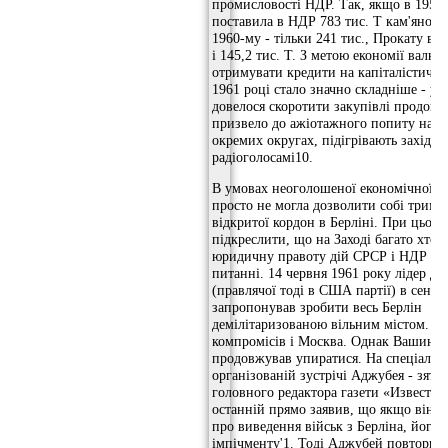
промисловості НДР. Так, якщо в 1959
поставила в НДР 783 тис. Т кам'яного 
1960-му - тільки 241 тис., Прокату ві
і 145,2 тис. Т. З метою економії валют
отримувати кредити на капіталістичн
1961 році стало значно складніше - у
довелося скоротити закупівлі продово
призвело до ажіотажного попиту на п
окремих округах, підігрівають західн
радіоголосамі10.
В умовах неоголошеної економічної 
просто не могла дозволити собі тримат
відкритої кордон в Берліні. При цьому
підкреслити, що на Заході багато хто 
юридичну правоту дій СРСР і НДР в б
питанні. 14 червня 1961 року лідер де
(правлячої тоді в США партії) в сенат
запропонував зробити весь Берлін
демілітаризованою вільним містом. Бу
компромісів і Москва. Однак Вашинг
продовжував упиратися. На спеціальн
організованій зустрічі Аджубея - зятя
головного редактора газети «Известия
останній прямо заявив, що якщо він ві
про виведення військ з Берліна, його 
імпічменту'1. Тоді Аджубей повторив