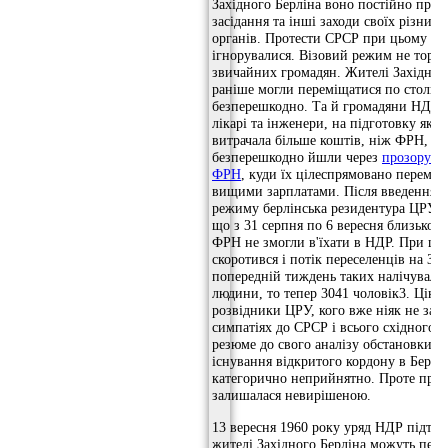
Західного Берліна воно постійно пров
засідання та інші заходи своїх різних
органів. Протести СРСР при цьому пр
ігнорувалися. Візовий режим не торкав
звичайних громадян. Жителі Західного
раніше могли переміщатися по столиц
безперешкодно. Та й громадяни НДР, 
лікарі та інженери, на підготовку як
витрачала більше коштів, ніж ФРН, як 
безперешкодно йшли через
прозору м
ФРН
, куди їх цілеспрямовано перема
вищими зарплатами. Після введення в
режиму берлінська резидентура ЦРУ н
що з 31 серпня по 6 вересня близько 
ФРН не змогли в'їхати в НДР. При ць
скоротився і потік переселенців на Зах
попередній тиждень таких налічувало
людини, то тепер 3041 чоловік3. Цікав
розвідники ЦРУ, кого вже ніяк не зап
симпатіях до СРСР і всього східного б
резюме до свого аналізу обстановки в
існування відкритого кордону в Берлі
категорично неприйнятно. Проте про
залишалася невирішеною.
13 вересня 1960 року уряд НДР підтве
жителі Західного Берліна можуть пер