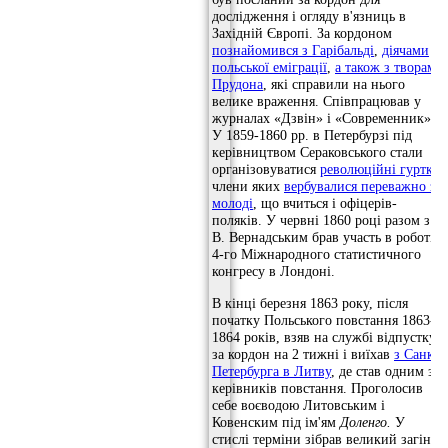
дослідження і огляду в'язниць в
Західній Європі. За кордоном
познайомився з Гарібальді
,
діячами
польської еміграції
,
а також з творами
Прудона
, які справили на нього
велике враження. Співпрацював у
журналах «Дзвін» і «Современник».
У 1859-1860 рр. в Петербурзі під
керівництвом Сераковського стали
організовуватися
революційні гуртки
,
члени яких
вербувалися переважно з
молоді
, що вчиться і офіцерів-
поляків. У червні 1860 році разом з І.
В. Вернадським брав участь в роботі
4-го Міжнародного статистичного
конгресу в Лондоні.
В кінці березня 1863 року, після
початку Польського повстання 1863-
1864 років, взяв на службі відпустку
за кордон на 2 тижні і виїхав
з Санкт-
Петербурга в Литву
, де став одним з
керівників повстання. Проголосив
себе воєводою Литовським і
Ковенским під ім'ям
Доленго.
У
стислі терміни зібрав великий загін з