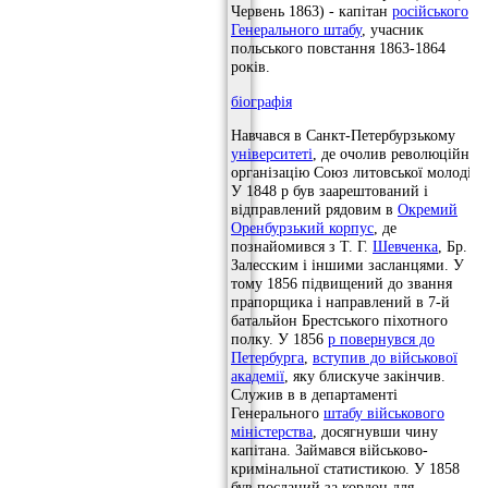
Червень 1863) - капітан
російського
Генерального штабу
, учасник
польського повстання 1863-1864
років.
біографія
Навчався в Санкт-Петербурзькому
університеті
, де очолив революційну
організацію Союз литовської молоді.
У 1848 р був заарештований і
відправлений рядовим в
Окремий
Оренбурзький корпус
, де
познайомився з Т. Г.
Шевченка
, Бр.
Залесским і іншими засланцями. У
тому 1856 підвищений до звання
прапорщика і направлений в 7-й
батальйон Брестського піхотного
полку. У 1856
р повернувся до
Петербурга
,
вступив до військової
академії
, яку блискуче закінчив.
Служив в в департаменті
Генерального
штабу військового
міністерства
, досягнувши чину
капітана. Займався військово-
кримінальної статистикою. У 1858
був посланий за кордон для