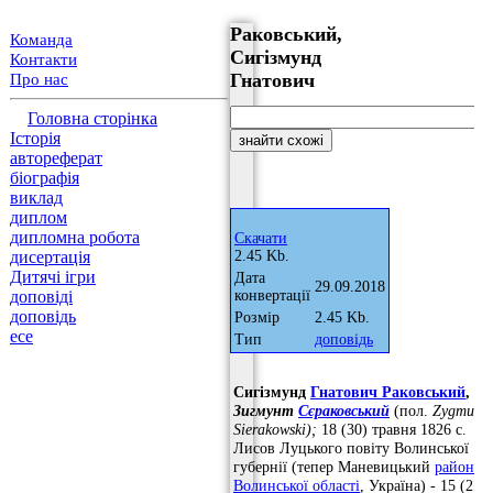
Раковський,
Команда
Сигізмунд
Контакти
Гнатович
Про нас
Головна сторінка
Історія
автореферат
біографія
виклад
диплом
дипломна робота
Скачати
дисертація
2.45 Kb.
Дитячі ігри
Дата
29.09.2018
доповіді
конвертації
доповідь
Розмір
2.45 Kb.
есе
Тип
доповідь
Сигізмунд
Гнатович Раковський
,
Зигмунт
Сєраковський
(пол.
Zygmunt
Sierakowski);
18 (30) травня 1826 с.
Лисов Луцького повіту Волинської
губернії (тепер Маневицький
район
Волинської області
, Україна) - 15 (27)