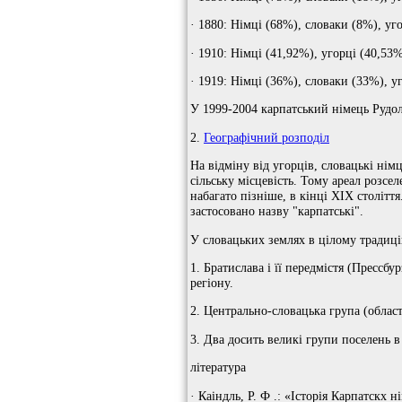
· 1880: Німці (68%), словаки (8%), уг
· 1910: Німці (41,92%), угорці (40,53
· 1919: Німці (36%), словаки (33%), уг
У 1999-2004 карпатський німець Рудо
2.
Географічний розподіл
На відміну від угорців, словацькі нім
сільську місцевість. Тому ареал розсе
набагато пізніше, в кінці ХІХ століття
застосовано назву "карпатські".
У словацьких землях в цілому традиці
1. Братислава і її передмістя (Прессбур
регіону.
2. Центрально-словацька група (област
3. Два досить великі групи поселень в
література
· Каіндль, Р. Ф .: «Історія Карпатскх н