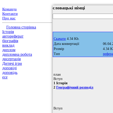
словацькі німці
Команда
Контакти
Про нас
Головна сторінка
Історія
автореферат
Скачати
4.34 Kb.
біографія
Дата конвертації
06.04.
виклад
Розмір
4.34 K
диплом
Тип
рефер
дипломна робота
дисертація
Дитячі ігри
доповіді
доповідь
план
есе
Вступ
1 Історія
2
Географічний розподіл
Вступ