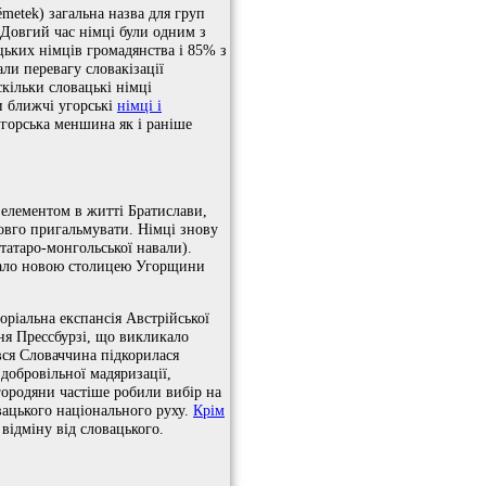
émetek) загальна назва для груп
. Довгий час німці були одним з
цьких німців громадянства і 85% з
ли перевагу словакізації
скільки словацькі німці
и ближчі угорські
німці і
угорська меншина як і раніше
 елементом в житті Братислави,
довго пригальмувати. Німці знову
 татаро-монгольської навали).
 стало новою столицею Угорщини
оріальна експансія Австрійської
ня Прессбурзі, що викликало
вся Словаччина підкорилася
 добровільної мадяризації,
городяни частіше робили вибір на
вацького національного руху.
Крім
а відміну від словацького.