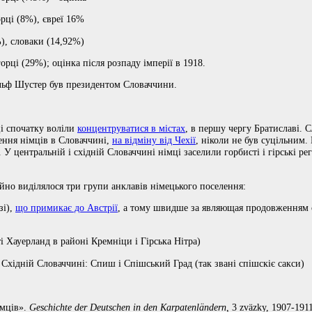
орці (8%), євреї 16%
%), словаки (14,92%)
орці (29%); оцінка після розпаду імперії в 1918.
льф Шустер був президентом Словаччини.
ці спочатку воліли
концентруватися в містах
, в першу чергу Братиславі. 
лення німців в Словаччині,
на відміну від Чехії
, ніколи не був суцільним.
. У центральній і східній Словаччині німці заселили горбисті і гірські р
йно виділялося три групи анклавів німецького поселення:
зі),
що примикає до Австрії
, а тому швидше за являющая продовженням 
і Хауерланд в районі Кремніци і Гірська Нітра)
 Східній Словаччині: Спиш і Спішський Град (так звані спішскіє сакси)
імців».
Geschichte der Deutschen in den Karpatenländern,
3 zväzky, 1907-191