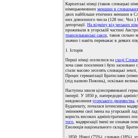
Карпатські німці (також словацькі німц
німецькомовних
меншин в словацьких
двох найбільше етнічних меншин в Сло
них довоєнного числа (128 тис. Чол.) 
депортації.
На відміну від чеських нім
проживали в угорській частині Австро
трансильванські сакси
, також сильно 
значно і навіть переважає в деяких пі
1. Історія
Перші німці оселилися на
сході Слова
хоча саме поселення і було засновано 
стали масово зеселять словацькі землі
Процес германізації Братислави (німе
(під назвою Пожонь), оскільки велика
Наступна хвиля цілеспрямованої герман
імперії. У 1850 р, напередодні адмін
невдоволення
угорського дворянства
,
Будапешту, почалася інтенсивна мадяр
змінюючи свої імена на угорський лад
користь високих адміністративних пос
того
, мадяризації імені не означав по
Еволюція національного складу Брати
· 1850: Німці (75%), словаки (18%), уг