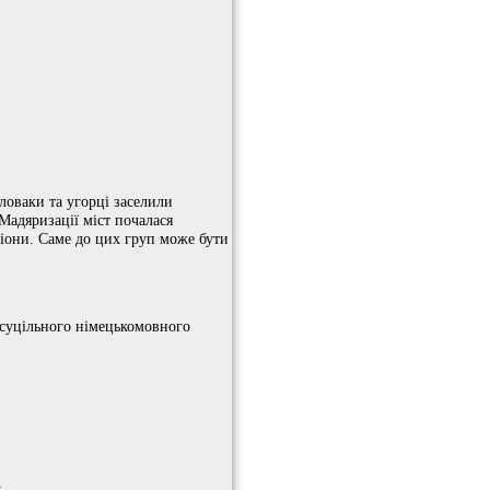
Словаки та угорці заселили
 Мадяризації міст почалася
егіони. Саме до цих груп може бути
суцільного німецькомовного
1