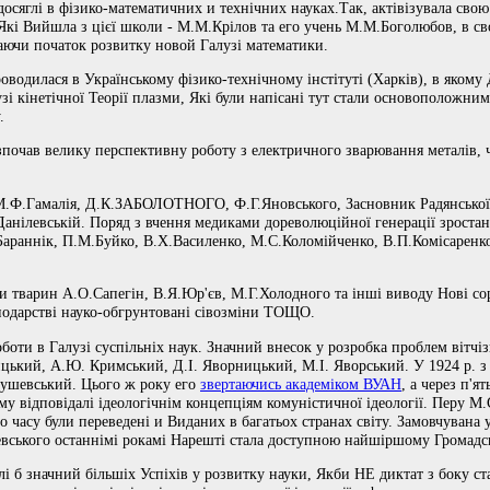
яглі в фізико-математичних и технічних науках.Так, актівізувала свою 
 Які Вийшла з цієї школи - М.М.Крілов та его учень М.М.Боголюбов, в 
аючи початок розвитку новой Галузі математики.
роводилася в Українському фізико-технічному інстітуті (Харків), в яком
зі кінетічної Теорії плазми, Які були напісані тут стали основоположним
.
зпочав велику перспективну роботу з електричного зварювання металів, 
М.Ф.Гамалія, Д.К.ЗАБОЛОТНОГО, Ф.Г.Яновського, Засновник Радянської
Данілевській. Поряд з вчення медиками дореволюційної генерації зроста
.І.Бараннік, П.М.Буйко, В.Х.Василенко, М.С.Коломійченко, В.П.Комісаренко
н и тварин А.О.Сапегін, В.Я.Юр'єв, М.Г.Холодного та інші виводу Нові с
сподарстві науко-обгрунтовані сівозміни ТОЩО.
ти в Галузі суспільніх наук. Значний внесок у розробка проблем вітчізн
ицький, А.Ю. Кримський, Д.І. Яворницький, М.І. Яворський. У 1924 р. з 
рушевський. Цього ж року его
звертаючись академіком ВУАН
, а через п'я
ьому відповідалі ідеологічнім концепціям комуністичної ідеології. Перу 
о часу були переведені и Виданих в багатьох странах світу. Замовчувана у
ського останнімі рокамі Нарешті стала доступною найшіршому Громадсь
б значний більшіх Успіхів у розвитку науки, Якби НЕ диктат з боку ст