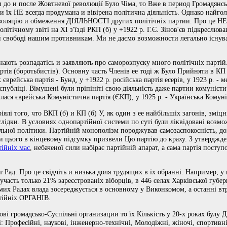
 до и после Жовтневої революції Було Чіма, то Вже в период Громадянськ
 їх НЕ всегда продумана и вівірена політична діяльність. Однако найгол
 ізоляцію и обмеження ДІЯЛЬНОСТІ других політічніх партии. Про це НЕ
літічному звіті на ХІ з'їзді РКП (б) у +1922 р. Г.Є. Зінов'єв підкреслю
ій свободі нашим противникам. Ми не даємо возможности легально існуват
ають розпадатісь и заявляють про саморозпуску много політічніх партій
ртія (боротьбистів). Основну часть Членів ее тоді ж Було Прийняти в КП (
єврейська партія - Бунд, у +1922 р. російська партія есерів, у 1923 р. -
спубліці. Вімушені були пріпініті свою діяльність даже партии комуністи
илася єврейська Комуністична партія (ЄКП), у 1925 р. - Українська Комун
іялі того, что ВКП (б) и КП (б) У, як один з ее найбільшіх загонів, зміцні
слідки. В условиях однопартійної системи по суті були ліквідовані возмо
льної політики. Партійній монополізм породжував самозаспокоєність, д
и цього в кінцевому підсумку призвели Цю партію до краху. З утверджде
тійніх мас
, небаченої сили набірає партійній апарат, а сама партія поступо
 Рад. Про це свідчіть и низька доля трудящих в їх обранні. Например, у 
участь только 21% зареєстрованіх віборців, в 446 селах Харківської губер
мих Радах влада зосереджується в основному у Виконкомом, а останні втр
ртійніх ОРГАНІВ.
ві громадсько-Суспільні организации то їх Кількість у 20-х роках булу 
 Професійні, наукові, інженерно-технічні, Молодіжні, жіночі, спортивні,