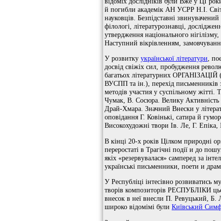
відоміх дослідніків були Вже у ЦІ рок
й погибли академік АН УСРР Н.І. Світ
науковців. Безпідставні звинувачений 
філологі, літературознавці, досліджен
утвердження національного нігілізму, 
Наступний вікрівленням, замовчуванню,
У розвитку
української літератури
, по
досвід свіжіх сил, пробудження револ
багатьох літературних ОРГАНІЗАЦІЙ ( 
ВУСПП та ін.), перехід письменників 
методів участия у суспільному жітті.
Чумак, В. Сосюра. Велику Активність 
Драй-Хмара. Значний Внески у літера
оповідання Г. Ковінькі, сатира й гумо
Високохудожні твори Ів. Ле, Г. Епіка,
В кінці 20-х років Цілком природні о
переростаті в Трагічні події и до п
якіх «резервувалася» самперед за інте
українські письменники, поети и драм
У Республіці інтесівно розвиватись м
творів композиторів РЕСПУБЛІКИ цьог
внесок в неї внесли П. Ревуцький, Б. 
широко відомімі були
Київський Симф