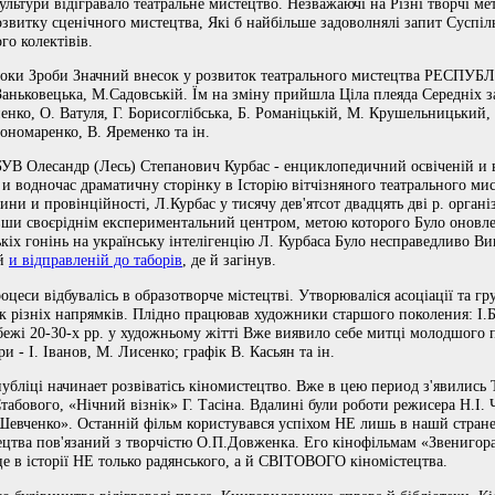
ультури відігравало театральне мистецтво. Незважаючі на Різні творчі ме
звитку сценічного мистецтва, Які б найбільше задоволнялі запит Суспіль
о колектівів.
 роки Зроби Значний внесок у розвиток театрального мистецтва РЕСПУБЛІ
.Заньковецька, М.Садовській. Їм на зміну прийшла Ціла плеяда Середніх
яненко, О. Ватуля, Г. Борисоглібська, Б. Романіцькій, М. Крушельницький
номаренко, В. Яременко та ін.
 БУВ Олесандр (Лесь) Степанович Курбас - енциклопедичний освіченій и
 и водночас драматичну сторінку в Історію вітчізняного театрального мис
ини и провінційності, Л.Курбас у тисячу дев'ятсот двадцять дві р. орган
авши своєріднім експериментальний центром, метою которого Було оновле
ькіх гонінь на українську інтелігенцію Л. Курбаса Було несправедливо Виг
ій
и відправленій до таборів
, де й загінув.
оцеси відбувалісь в образотворче містецтві. Утворюваліся асоціації та гр
 різніх напрямків. Плідно працював художники старшого поколения: І.Бо
бежі 20-30-х рр. у художньому жітті Вже виявило себе митці молодшого п
 - І. Іванов, М. Лисенко; графік В. Касьян та ін.
убліці начинает розвіватісь кіномистецтво. Вже в цею период з'явились Т
Стабового, «Нічний візнік» Г. Тасіна. Вдалині були роботи режисера Н.І. 
Шевченко». Останній фільм користувався успіхом НЕ лишь в нашй стране
тецтва пов'язаний з творчістю О.П.Довженка. Его кінофільмам «Звенигора
е в історії НЕ только радянського, а й СВІТОВОГО кіномістецтва.