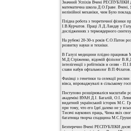
Значний Успіхів Вчені РЕСПУБЛІКИ дос
математична школа Д.О.Граве. Вчені,
нелінійної механіки, чим Було поклад
Плідна робота з теоретичної фізики п
І.В.Курчатов. Праці Л.Д.Ландау у Галу
дослідженнях з термоядерного синтезу
На рубежі 20-30-х років Є.О.Патон ро
розвитку науки и техніки.
В Галузі медицини плідно працював 
М.Д.Стріженко, відомій фізіолог В.Я.
інтелігенції з робітніків и селян - П
слави набув офтальмолог В.П.Філатов.
Фахівці з генетики та селекції росли
вівса, впроваджувалі в сільському го
Поступово розшірюваліся масштаби робо
академікі ВУАН Д.І. Багалій, О.І. Лев
видатний український історик М.С. Г
при тому, что его Ідеї далеко не у вс
Тисячі наукових праць, Чима якіх свог
багатюща творча спадщина М.С.Грушев
Безперечно Вчені РЕСПУБЛІКИ досяглі 