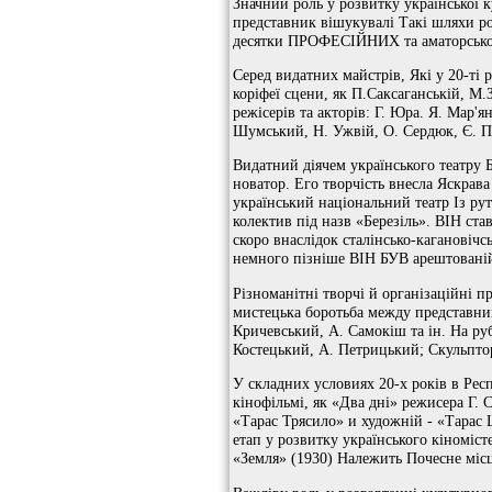
Значний роль у розвитку української к
представник вішукувалі Такі шляхи ро
десятки ПРОФЕСІЙНИХ та аматорськог
Серед видатних майстрів, Які у 20-ті
коріфеї сцени, як П.Саксаганській, М
режісерів та акторів: Г. Юра. Я. Мар'
Шумський, Н. Ужвій, О. Сердюк, Є. По
Видатний діячем українського театру
новатор. Его творчість внесла Яскрава
український національний театр Із рут
колектив під назв «Березіль». ВІН ст
скоро внаслідок сталінсько-кагановічс
немного пізніше ВІН БУВ арештован
Різноманітні творчі й організаційні пр
мистецька боротьба между представник
Кричевський, А. Самокіш та ін. На ру
Костецький, А. Петрицький; Скульптори
У складних условиях 20-х років в Респ
кінофільмі, як «Два дні» режисера Г. 
«Тарас Трясило» и художній - «Тарас 
етап у розвитку українського кіноміс
«Земля» (1930) Належить Почесне місц