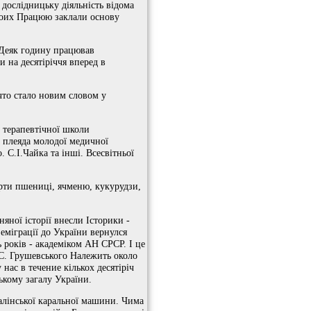
дослідницьку діяльність відома
своих Працюю заклали основу
у Деяк годину працював
и на десятіріччя вперед в
что стало новим словом у
 терапевтічної школи
н плеяда молодої медичної
. С.І.Чайка та інші. Всесвітньої
орти пшениці, ячменю, кукурудзи,
яної історії внесли Історики -
еміграції до України вернулся
ть років - академіком АН СРСР. І це
М.С. Грушевського Належить около
 нас в течение кількох десятіріч
кому загалу України.
алінської каральної машини. Чима