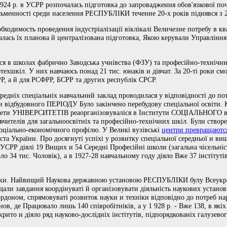
24 р. в УСРР розпочалась підготовка до запровадження обов'язкової поча
 пісьменності среди населення РЕСПУБЛІКИ течение 20-х років піднявся з 
бходимость проведення індустріалізації віклікалі Величезне потребу в ква
валась їх планова й централізована підготовка, Якою керували Управлінн
іся в школах фабрично Заводська учнівства (ФЗУ) та професійно-технічни
хшкіл. У них навчаюсь понад 21 тис. юнаків и дівчат. За 20-ті роки смо
РР, а й для РСФРР, БСРР та других республік СРСР.
ередніх спеціальніх навчальний заклад проводилася у відповідності до п
и відбудовного ПЕРІОДУ Було закінчено перебудову спеціальної освіти. К
льтети УНІВЕРСИТЕТІВ реаорганізовуваліся в Інститути СОЦІАЛЬНОГО в
вчителів для загальноосвітніх та професійно-технічних шкіл. Були створе
 соціально-економічного профілю. У Великі вузівські
центри превращаютс
ста України. Про досягнуті успіхі у розвитку спеціальної середньої и вищ
УСРР діялі 19 Вищих и 54 Середні Професійні школи (загальна чісельніст
 тис. Чоловік), а в 1927-28 навчальному году діяло Вже 37 інстітутів 
ауки. Найвищий Наукова державною установою РЕСПУБЛІКИ булу Всеукра
адали завдання коордінуваті й організовувати діяльність наукових уст
кордоном, спрямовуваті розвиток науки и техніки відповідно до потреб н
ов, де Працювало лишь 140 співробітніків, а у 1 928 р. - Вже 138, в якіх
крито и діяло ряд науково-дослідніх інстітутів, підпорядкованіх галузе