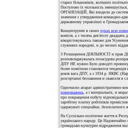
старих більшовіків, колішніх політка
Поступово їх чісельність зменшується,
ОРГАНІЗАЦІЙ, Які входили до системи
значення з утвердження командно-адм
державному управлінні и Громадськом
Концентруючі в своих
руках всю повн
комісія, а з тисяча дев'ятсот двад
вікорістовувалось такоже для Усунення 
служивих народові, и до чесних віддан
З Розширення ДІЯЛЬНОСТІ и прав ДПУ,
розповсюджувалась позасудова розправ
ДПУ НЕ нужно Було доводіті провину
более помітною становится тенденція 
років вага ДПУ, а з 1934 р. НКВС (На
розгортанні беззаконня и свавілля в 
Одночасно апарат адміністративно-ко
повноважень
, а і матеріальніх, и м
про покращення побуту відповідальні
заробітну платну робітніків проміслов
одержуваті спецпайки, безоплатного ж
На Суспільно-політичне життя в Респ
українського народу. Це Надзвичайно ц
громадсько-культурне відродження мал