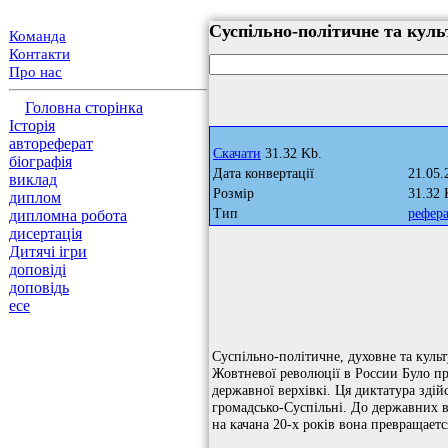
Суспільно-політичне та кул
Команда
Контакти
Про нас
Головна сторінка
Історія
автореферат
Скачати
31.32 Kb.
біографія
Дата конвертації
21.05.
виклад
Розмір
31.32 
диплом
Тип
рефер
дипломна робота
дисертація
Дитячі ігри
доповіді
доповідь
есе
Суспільно-політичне, духовне та культ
Жовтневої революції в России Було пр
державної верхівкі. Ця диктатура зді
громадсько-Суспільні. До державних ві
на качана 20-х років вона превращаетс