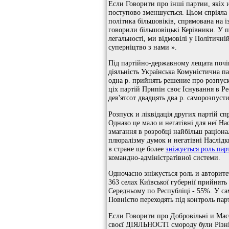
Если Говорити про інші партии, якіх и
поступово зменшується. Цьом спріяла и
політика більшовіків, спрямована на
говорили більшовіцькі Керівники. У по
легальності, ми відмовілі у Політичн
суперніцтво з нами ».
Під партійно-державному лещата почін
діяльність Українська Комуністична па
одна р. прийнять решение про розпуск 
ціх партій Припін своє Існування в Ре
дев'ятсот двадцять два р. саморозпуст
Розпуск и ліквідація других партій спр
Однако це мало и негатівні для неї На
змагання в розробці найбільш раціона
плюралізму думок и негатівні Наслідк
в стране ще более
зніжується роль пар
командно-адміністратівної системи.
Одночасно зніжується роль и авторитет
363 селах Київської губернії прийнять 
Середньому по Республіці - 55%. У са
Повністю переходять під контроль па
Если Говорити про Добровільні и Масо
своєї ДІЯЛЬНОСТІ смороду були Різні: