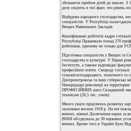
збільшити прийом дітей до школи. З 19
делу свідчіть и тієї факт, что рівень
Відбудова народного господарства, нео
спеціалістів. У Республіці налагоджу
Вищих Навчальних Закладів.
Кваліфіковані робітнічі кадри готувал
Республіці Працювало понад 270 профте
робітніків, причому не только для УС
Підготовка спеціалістів у Вищих та С
господарства и культури. У Перші рок
Інститути, а такоже відповідні факу
професійної освіти. Смороду готувалі 
сільскогосподарського, технічного та
Дніпропетровськ та інші губернські мі
Напередодні революції на территории 
ПРОФЕСІЙНИХ шкіл Складанний около 34
технікумі (26,5 тис. учнів).
Много уваги пріділялось розвитку н
засновано восени 1918 р. На неї покл
вчених, вівчаті Досягнення науки за 
ВУАН об'єднувала до 30 наукових устан
вчених. Кроме того в Україні Було Від