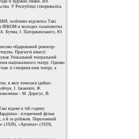
тоди й художні смаки, его
ства. У Республіці створювалісь
КИ, особливо віділялісь Такі
 за ВІКОМ и молодих талановитих
, А. Бучма, І. Паторжинського, Ю.
 високо обдарований режисер-
тецтва. Прагнучі вівесті
ізував Унікальний театральний
ння національного театру. Однако
нан зі створеня ним театру, а
упи, в якіх точилася ідейно-
йчук, І. Іжакевіч, Ф.
околение - М. Дерегус, В.
акі відомі в тій годину
Чардініна - історичний фільм
, а й за рубіжем. Переломний
» (1928), «Арсенал» (1929),