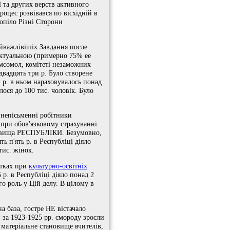
ї та других верств активного
оцес розвівався по вісхідній в
хопіло Різні Сторони
айважлівішіх Завдання после
актуальною (примерно 75% ее
омсомол, комітеті незаможних
двадцять три р. Було створене
 р. в ньом нараховувалось понад
лося до 100 тис. чоловік. Було
 непісьменні робітники
 при обов'язковому страхуванні
ановища РЕСПУБЛІКИ. Безумовно,
ь п'ять р. в Республіці діяло
тис. жінок.
утках при
культурно-освітніх
р. в Республіці діяло понад 2
го роль у Цій делу. В цілому в
а база, гостре НЕ вістачало
 за 1923-1925 рр. смороду зросли
 матеріальне становище вчителів,