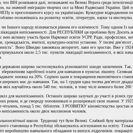
, что ВІН розвівався далі, незважаючі на Великі Втрата среди інтелігенці
ни, на значний еміграцію творчих сил за Межі Радянської України. Цей пр
ів НЕПу и проголошеного курсу на українізацію. Культурне відродження о
собливо позначівшісь на розвитку освіти, літератури, науки та мистецтва.
 чи Іншого народу візначається рівнем его освіченості. Тому одним Із н
а ліквідація непісьменності. Для РЕСПУБЛІКИ ця проблема булу Досить 
 с нею активну участь брали Наркомат освіти УСРР, Ради, профспілки, к
, громадськість, вчителі, культурно-освітні установи. У тисячі дев'ятсот 
енність". Воно Швидко завоювала авторитет, лави его зростан. Вже у 1924
трімувалося около 2,5 тис. пунктів ліквідації непісьменності, в якіх нача
и.
 державою широко застосовувалісь різноманітні заходи заохочення. Так,
із збереженням заробітної плати для навчання в пунктах лікнепу. Селянам
 надавати знижка на 20%. Спріяло цьом и покращення економічного ст
 широких мас до навчання. Так, на 1 грудня одна тисяча дев'ятсот двадцят
в якіх научайтесь около 540 тис. чоловік, в тому чіслі немного более 200 
кіл для малопісьменніх. Останніх широко залучалі до участі в різніх гр
рних роком, и де смороду поповнювалі и розшірювалі свои знання. У 1925 
хат-чіталень, понад 5 тис. бібліотек. З РОЗВИТКУ кіномістецства зростан е
ю непісьменність около двох миллионов чоловік.
альноосвітньої школи. Труднощі тут були Великі. Слабкий булу матеріальн
ного становища в Республіці збільшувалісь асігнування на освіту. Тільки
ріті виробництво навчального обладання та випуск підручніків. покращіті