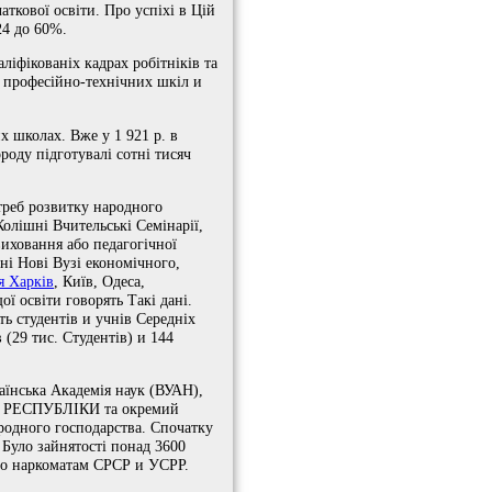
ткової освіти. Про успіхі в Цій
24 до 60%.
ліфікованіх кадрах робітніків та
я професійно-технічних шкіл и
х школах. Вже у 1 921 р. в
роду підготувалі сотні тисяч
отреб розвитку народного
олішні Вчительські Семінарії,
иховання або педагогічної
ні Нові Вузі економічного,
я Харків
, Київ, Одеса,
ої освіти говорять Такі дані.
ь студентів и учнів Середніх
(29 тис. Студентів) и 144
їнська Академія наук (ВУАН),
анов РЕСПУБЛІКИ та окремий
ародного господарства. Спочатку
 Було зайнятості понад 3600
вого наркоматам СРСР и УСРР.