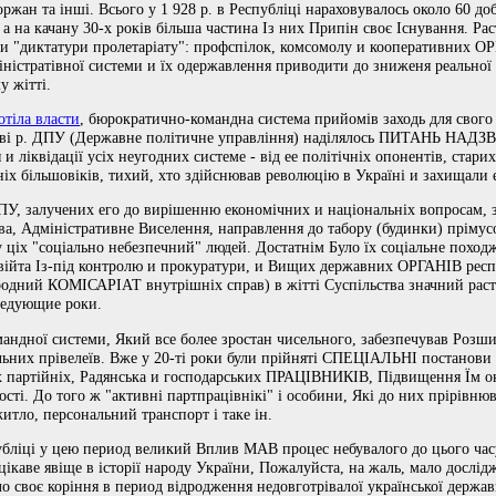
торжан та інші. Всього у 1 928 р. в Республіці нараховувалось около 60 
 а на качану 30-х років більша частина Із них Припін своє Існування. Раст
 "диктатури пролетаріату": профспілок, комсомолу и кооперативних О
іністратівної системи и їх одержавлення приводити до зниженя реально
у жітті.
отіла власти
, бюрократично-командна система прийомів заходь для свого 
цять дві р. ДПУ (Державне політичне управління) наділялось ПИТАНЬ Н
и ліквідації усіх неугодних системе - від ее політічніх опонентів, старих
іх більшовіків, тихий, хто здійснював революцію в Україні и захищали е
 залучених его до вирішенню економічних и національніх вопросам, зр
а, Адміністративне Виселення, направлення до табору (будинки) прімус
 ціх "соціально небезпечний" людей. Достатнім Було їх соціальне пох
війта Із-під контролю и прокуратури, и Вищих державних ОРГАНІВ респуб
родний КОМІСАРІАТ внутрішніх справ) в жітті Суспільства значний расте
следующие роки.
мандної системи, Який все более зростан чисельного, забезпечував Роз
оральних прівелеїв. Вже у 20-ті роки були прійняті СПЕЦІАЛЬНІ постано
х партійніх, Радянська и господарських ПРАЦІВНИКІВ, Підвищення Їм ок
ості. До того ж "активні партпрацівнікі" і особини, Які до них прірівнюв
итло, персональний транспорт і таке ін.
убліці у цею период великий Вплив МАВ процес небувалого до цього час
ікаве явіще в історії народу України, Пожалуйста, на жаль, мало дослідж
о своє коріння в период відродження недовготрівалої української держа