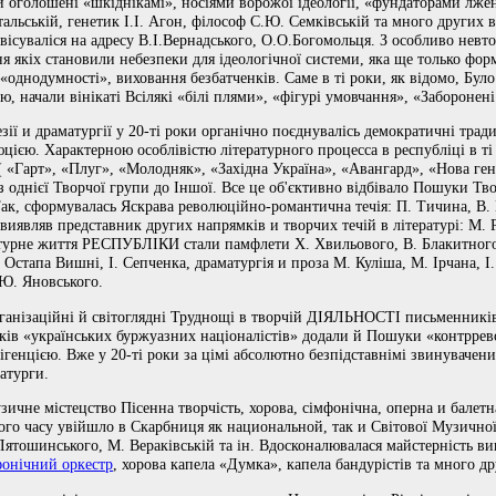
и оголошені «шкіднікамі», носіями ворожої ідеології, «фундаторами лжен
альській, генетик І.І. Агон, філософ С.Ю. Семківській та много других 
вісуваліся на адресу В.І.Вернадського, О.О.Богомольця. З особливо невт
ня якіх становили небезпеки для ідеологічної системи, яка ще только фо
«однодумності», виховання безбатченків. Саме в ті роки, як відомо, Бул
 начали вінікаті Всілякі «білі плями», «фігурі умовчання», «Заборонені 
езії и драматургії у 20-ті роки органічно поєднувалісь демократичні тра
юцією. Характерною особлівістю літературного процесса в республіці в т
«Гарт», «Плуг», «Молодняк», «Західна Україна», «Авангард», «Нова гене
з однієї Творчої групи до Іншої. Все це об'єктивно відбівало Пошуки Тв
 Так, сформувалась Яскрава революційно-романтична течія: П. Тичина, В.
виявляв представник других напрямків и творчих течій в літературі: М. 
турне життя РЕСПУБЛІКИ стали памфлети Х. Хвильового, В. Блакитного,
р Остапа Вишні, І. Сепченка, драматургія и проза М. Куліша, М. Ірчана, І
 Ю. Яновського.
рганізаційні й світоглядні Труднощі в творчій ДІЯЛЬНОСТІ письменників
ошуків «українських буржуазних націоналістів» додали й Пошуки «контрр
лігенцією. Вже у 20-ті роки за цімі абсолютно безпідставнімі звинувачен
атурги.
узичне містецство Пісенна творчість, хорова, сімфонічна, оперна и балет
о часу увійшло в Скарбниця як национальной, так и Світової Музичної
Лятошинського, М. Вераківській та ін. Вдосконалювалася майстерність вик
онічний оркестр
, хорова капела «Думка», капела бандурістів та много др