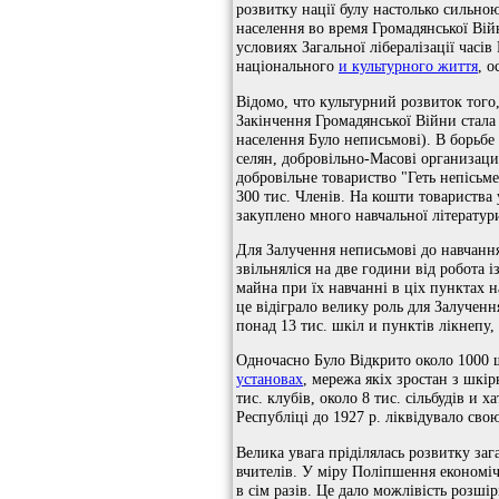
розвитку нації булу настолько сильною
населення во время Громадянської Вій
условиях Загальної лібералізації час
національного
и культурного життя
, о
Відомо, что культурний розвиток того,
Закінчення Громадянської Війни стал
населення Було неписьмові). В борьбе
селян, добровільно-Масові организации
добровільне товариство "Геть непісьм
300 тис. Членів. На кошти товариства у
закуплено много навчальної літератур
Для Залучення неписьмові до навчання
звільняліся на две години від робота 
майна при їх навчанні в ціх пунктах
це відіграло велику роль для Залучення
понад 13 тис. шкіл и пунктів лікнепу, 
Одночасно Було Відкрито около 1000 ш
установах
, мережа якіх зростан з шкі
тис. клубів, около 8 тис. сільбудів и 
Республіці до 1927 р. ліквідувало сво
Велика увага пріділялась розвитку заг
вчителів. У міру Поліпшення економіч
в сім разів. Це дало можлівість розші