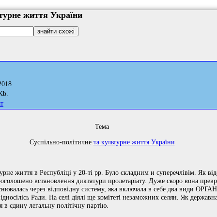
ьтурне життя України
2018
Kb.
ат
Тема
Суспільно-політичне
та культурне життя України
урне життя в Республіці у 20-ті рр. Було складним и суперечлівім. Як від
оголошено встановлення диктатури пролетаріату. Дуже скоро вона превр
йснювалась через відповідну систему, яка включала в себе два види ОРГ
дносілісь Ради. На селі діялі ще комітеті незаможних селян. Як державна
я в єдину легальну політічну партію.