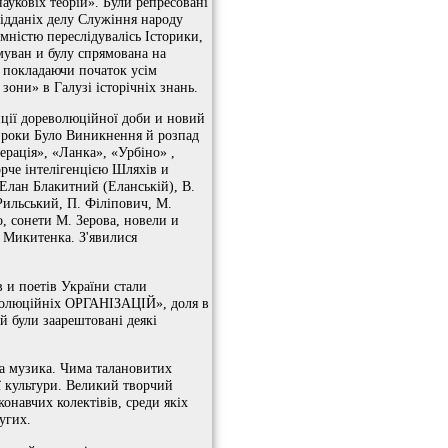
ауковіх теорій». Були репресовані
відданіх делу Служіння народу
омністю переслідувалісь Історики,
рмуван и булу спрямована на
о покладаючи початок усім
зони» в Галузі історічніх знань.
диції дореволюційної доби и новий
і роки Було Виникнення й розпад
рація», «Ланка», «Урбіно» ,
орче інтелігенцією Шляхів и
 Елан Блакитний (Еланській), В.
Рильський, П. Філіпович, М.
 сонети М. Зерова, новели и
. Микитенка. З'явилися
 и поетів України стали
еволюційніх ОРГАНІЗАЦІЙ», доля в
ий були заарештовані деякі
на музика. Чима талановитих
 культури. Великий творчий
онавчих колектівів, среди якіх
угих.