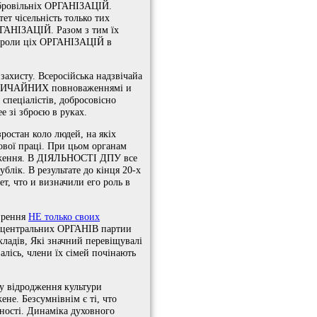
добровільніх ОРГАНІЗАЦІЙ.
ет чісельність только тих
РГАНІЗАЦІЙ. Разом з тим їх
ї роли ціх ОРГАНІЗАЦІЙ в
захисту. Всеросійська надзвічайа
АДЗВИЧАЙНИХ повноваженнямі и
 спеціалістів, добросовісно
е зі зброєю в руках.
остан коло людей, на якіх
ової праці. При цьом органам
одження. В ДІЯЛЬНОСТІ ДПУ все
лік. В результате до кінця 20-х
т, что и визначили его роль в
ширення
НЕ только своих
ви центральних ОРГАНІВ партии
ладів, Які значний перевіщувалі
алісь, члени їх сімей почінають
у відродження культури
ене. Безсумнівнім є ті, что
вності. Динаміка духовного