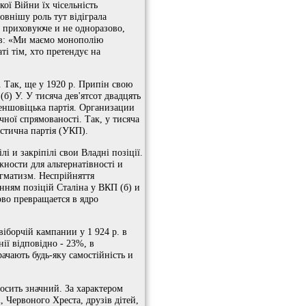
ої Війни їх чісельність
овнішу роль тут відіграла
 приховуюче и не одноразово,
вав: «Ми маємо монополію
і тім, хто претендує на
. Так, ще у 1920 р. Припін свою
б) У. У тисяча дев'ятсот двадцять
 меншовіцька партія. Организации
чної спрямованості. Так, у тисяча
істична партія (УКП).
лі и закріпілі свои Владні позіції.
жности для альтернатівності и
огматизм. Неспрійняття
нням позіцій Сталіна у ВКП (б) и
во превращается в ядро ​​
віборчій кампании у 1 924 р. в
нії відповідно - 23%, в
ачають будь-яку самостійність и
Досить значний. За характером
 Червоного Хреста, друзів дітей,