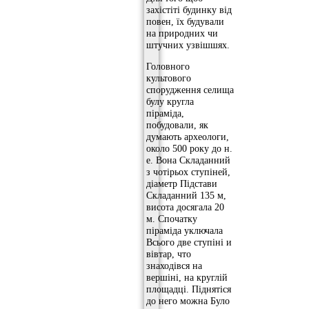
захістіті будинку від
повен, їх будували
на природних чи
штучних узвішшях.
Головного
культового
спорудження селища
булу кругла
піраміда,
побудовали, як
думають археологи,
около 500 року до н.
е. Вона Складанний
з чотірьох ступіней,
діаметр Підстави
Складанний 135 м,
висота досягала 20
м. Спочатку
піраміда уключала
Всього две ступіні и
вівтар, что
знаходівся на
вершіні, на круглій
площадці. Піднятіся
до него можна Було