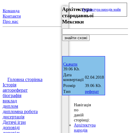
Архітектура
Архітектура народів майя
Команда
стародавньої
Контакти
Мексики
Про нас
Скачати
39.06 Kb.
Дата
02.04.2018
Головна сторінка
конвертації
Історія
Розмір
39.06 Kb.
автореферат
Тип
реферат
біографія
виклад
Навігація
диплом
по
дипломна робота
даній
дисертація
сторінці:
Дитячі ігри
Архітектура
доповіді
народів
доповідь