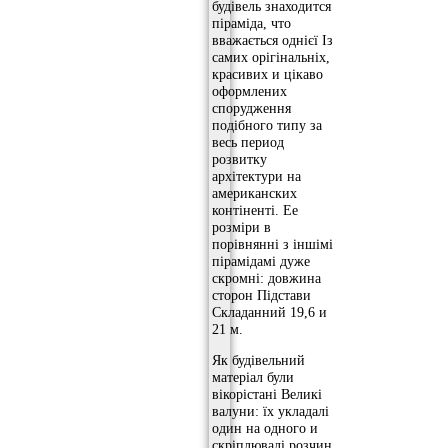
будівель знаходится
піраміда, что
вважається однієї Із
самих орігінальніх,
красивих и цікаво
оформлених
спорудження
подібного типу за
весь период
розвитку
архітектури на
американских
контіненті. Ее
розміри в
порівнянні з іншімі
пірамідамі дуже
скромні: довжина
сторон Підстави
Складанний 19,6 и
21 м.
Як будівельний
матеріал були
вікорістані Великі
валуни: їх укладалі
один на одного и
скріплювалі розчин