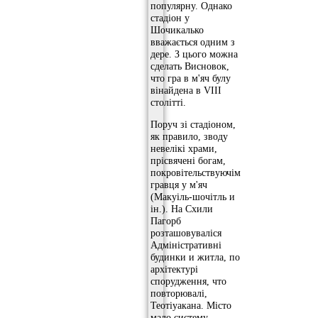
популярну. Однако
стадіон у
Шочикалько
вважається одним з
дере. З цього можна
сделать Висновок,
что гра в м'яч булу
вінайдена в VIII
столітті.
Поруч зі стадіоном,
як правило, зводу
невелікі храми,
прісвячені богам,
покровітельствуючім
гравця у м'яч
(Макуіль-шочітль и
ін.). На Схили
Пагорб
розташовуваліся
Адміністративні
будинки и житла, по
архітектурі
спорудження, что
повторювалі,
Теотіуакана. Місто
мало систему