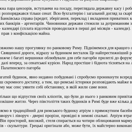
жна пара цензорів, вступаючи на посаду, переглядала державну касу і роб
розпоряджався тільки сенат. Всю бухгалтерію і загальний догляд за ска
 Банківська справа (кредит, зберігання, переклад і вкладення приватних 
них банкірів - аргентаріїв. Чиновники держави стежили за дотриманням
 календарі (сплата відсотків проводилася в перші дні місяців - календи).
 прав з конфіскацією майна.
овжимо нашу прогулянку по ранковому Риму. Піднімемося для кращого о
 Священної дороги, відразу за будинком весталок Це найпрестижніший р
нижче і багаті вершники облюбували для себе пагорби прилеглі до форуму
 далі вперед, за сенатської курією. Народ простіше і біднота тісняться н
 Палатинского пагорба
агатий будинок, явно недавно побудовані і спробуємо проникнути всере
ьш скромного достатку, а тим, що римські історики розповідають майже 
му має сенс уявити собі обстановку, в якій жили саме вони.
тільки що відпустив своїх клієнтів, що були до нього з ранковим привіт
озкішне житло. Через півстоліття таких будинків в Римі буде вже кілька д
ємо в традиційний для римського будинку атріум з прямокутним басейно
аворуч і ліворуч - дверні прорізи, провідні в зимові спальні. Атріум в
Він просторий, високий, стеля спирається на чотири облицювання марм
ів - скульптури. Грецькі оригінали або, може бути, їх майстерно виконані