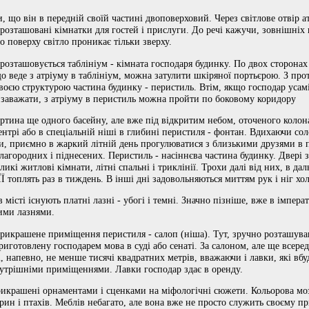
 що він в передній своїй частині двоповерховий. Через світлове отвір а
 розташовані кімнатки для гостей і прислуги. До речі кажучи, зовнішніх
о поверху світло проникає тільки зверху.
розташовується таблініум - кімната господаря будинку. По двох сторонах в
що веде з атріуму в таблініум, можна затулити шкіряної портьєрою. З пр
своєю структурою частина будинку - перистиль. Втім, якщо господар усам
 заважати, з атріуму в перистиль можна пройти по боковому коридору
артина ще одного басейну, але вже під відкритим небом, оточеного коло
центрі або в спеціальній ніші в глибині перистиля - фонтан. Вдихаючи со
, приємно в жаркий літній день прогулюватися з близькими друзями в п
агородних і піднесених. Перистиль - насіннєва частина будинку. Двері 
кі житлові кімнати, літні спальні і триклінії. Трохи далі від них, в дал
ЇЇ топлять раз в тиждень. В інші дні задовольняються миттям рук і ніг х
в місті існують платні лазні - убогі і темні. Значно пізніше, вже в імпер
ими лазнями.
прикрашене приміщення перистиля - салоп (ніша). Тут, зручно розташува
иготовлену господарем мова в суді або сенаті. За салоном, але ще всере
, напевно, не менше тисячі квадратних метрів, вважаючи і лавки, які вбуд
нутрішніми приміщеннями. Лавки господар здає в оренду.
икрашені орнаментами і сценками на міфологічні сюжети. Кольорова моз
рин і птахів. Меблів небагато, але вона вже не просто служить своєму п