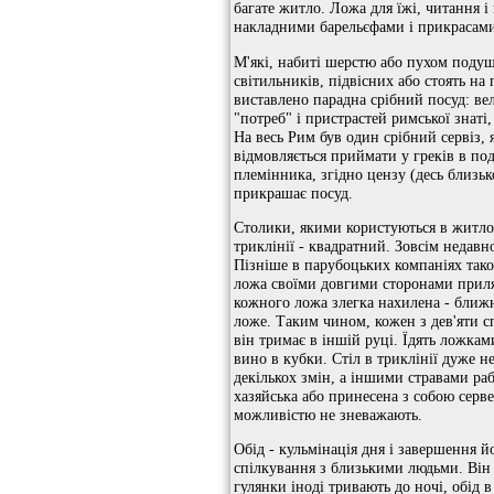
багате житло. Ложа для їжі, читання і 
накладними барельєфами і прикрасами з
М'які, набиті шерстю або пухом подуш
світильників, підвісних або стоять на
виставлено парадна срібний посуд: вел
"потреб" і пристрастей римської знаті,
На весь Рим був один срібний сервіз,
відмовляється приймати у греків в под
племінника, згідно цензу (десь близьк
прикрашає посуд.
Столики, якими користуються в житлови
триклінії - квадратний. Зовсім недавн
Пізніше в парубоцьких компаніях тако
ложа своїми довгими сторонами приляг
кожного ложа злегка нахилена - ближн
ложе. Таким чином, кожен з дев'яти с
він тримає в іншій руці. Їдять ложкам
вино в кубки. Стіл в триклінії дуже н
декількох змін, а іншими стравами раб
хазяйська або принесена з собою серве
можливістю не зневажають.
Обід - кульмінація дня і завершення й
спілкування з близькими людьми. Він п
гулянки іноді тривають до ночі, обід в