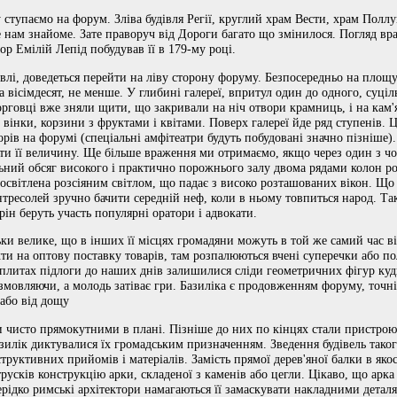
тупаємо на форум. Зліва будівля Регії, круглий храм Вести, храм Поллукс
 нам знайоме. Зате праворуч від Дороги багато що змінилося. Погляд вра
ор Емілій Лепід побудував її в 179-му році.
влі, доведеться перейти на ліву сторону форуму. Безпосередньо на площ
на вісімдесят, не менше. У глибині галереї, впритул один до одного, суц
рговці вже зняли щити, що закривали на ніч отвори крамниць, і на кам'
вінки, корзини з фруктами і квітами. Поверх галереї йде ряд ступенів. Це
орів на форумі (спеціальні амфітеатри будуть побудовані значно пізніше
ити її величину. Ще більше враження ми отримаємо, якщо через один з ч
ьний обсяг високого і практично порожнього залу двома рядами колон ро
 освітлена розсіяним світлом, що падає з високо розташованих вікон. Що
нтресолей зручно бачити середній неф, коли в ньому товпиться народ. Так
рін беруть участь популярні оратори і адвокати.
льки велике, що в інших її місцях громадяни можуть в той же самий час 
кти на оптову поставку товарів, там розпалюються вчені суперечки або по
х плитах підлоги до наших днів залишилися сліди геометричних фігур куд
змовляючи, а молодь затіває гри. Базиліка є продовженням форуму, точн
 або від дощу
и чисто прямокутними в плані. Пізніше до них по кінцях стали пристрою
азилік диктувалися їх громадським призначенням. Зведення будівель тако
труктивних прийомів і матеріалів. Замість прямої дерев'яної балки в яко
усків конструкцію арки, складеної з каменів або цегли. Цікаво, що арка
нерідко римські архітектори намагаються її замаскувати накладними детал