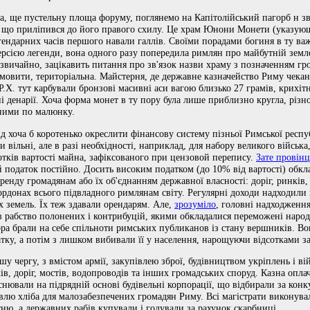
а, ще пустельну площа форуму, поглянемо на Капітолійський пагорб н з
 що приліпився до його правого схилу. Це храм Юнони Монети (указующ
гендарних часів першого навали галлів. Своїми порадами богиня в ту ва
рсією легенди, вона одного разу попередила римлян про майбутній земле
 звичайно, зацікавить питання про зв'язок назви храму з позначенням гр
би мовити, територіальна. Майстерня, де державне казначейство Риму чека
 Р.Х. тут карбували бронзові масивні аси вагою близько 27 грамів, крихітн
ні денарії. Хоча форма монет в ту пору була лише приблизно кругла, різн
дними по малюнку.
д хоча б коротенько окреслити фінансову систему пізньої Римської респу
и вільні, але в разі необхідності, наприклад, для набору великого військ
сотків вартості майна, зафіксованого при цензовой перепису.
Зате провінц
податок постійно. Досить високим податком (до 10% від вартості) обкла
енду громадянам або їх об'єднанням державної власності: доріг, ринків, 
ордонах всього підвладного римлянам світу. Регулярні доходи надходили в
х земель. Їх теж здавали орендарям. Але,
зрозуміло
, головні надходженн
в рабство полонених і контрибуцій, якими обкладалися переможені наро
ора брали на себе спільноти римських публиканов із стану вершників. 
тку, а потім з лишком вибивали її у населення, нарощуючи відсотками за
шу чергу, з вмістом армії, закупівлею зброї, будівництвом укріплень і вій
в, доріг, мостів, водопроводів та інших громадських споруд. Казна оплач
йснювали на підрядній основі будівельні корпорації, що відбирали за кон
влю хліба для малозабезпечених громадян Риму. Всі магістрати виконува
ю, а державних рабів купували і годували за рахунок скарбниці.