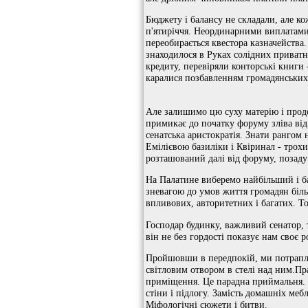
Бюджету і балансу не складали, але ко
п'ятиріччя. Неординарними виплатами 
переобирається квестора казначейства.
знаходилося в Руках солідних приват
кредиту, перевіряли конторські книги -
каралися позбавленням громадянських
Але залишимо цю суху матерію і прод
примикає до початку форуму зліва від
сенатська аристократія. Знати рангом 
Емілієвою базиліки і Квіринал - трохи
розташований далі від форуму, позаду
На Палатине виберемо найбільший і б
зневагою до умов життя громадян біл
впливових, авторитетних і багатих. То
Господар будинку, важливий сенатор, 
він не без гордості показує нам своє р
Пройшовши в передпокій, ми потрапля
світловим отвором в стелі над ним.Пр
приміщення. Це парадна приймальня. 
стіни і підлогу. Замість домашніх мебл
Міфологічні сюжети і битви.