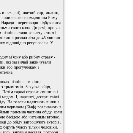
в пекарні), овечий сир, молоко,
для впливового громадянина Риму
. Наради і переговори відбувалися
юдьми свого кола. До речі, про час
м пізніше стали користуватися і
вилин в розпал літа до 45 хвилин
ику відповідно регулювали. У
одну м'ясну або рибну страву -
и, які зазвичай закінчували
ики або прогулянкам і
дотемна.
инках пізніше - в кінці
 трьох змін. Закуска: яйця,
. Потім гарячі страви: свинина і
медом. І, нарешті, десерт: свіжі
іду. На голови надягають вінки з
ьним черпаком (Кіаф) розливають в
йбільш приємна частина обіду, коли
ьою бесідою або читанням вголос.
ноді до обіду запрошують акторів,
 беруть участь тільки чоловіки.
 тогу, заручин весілля, похорон і