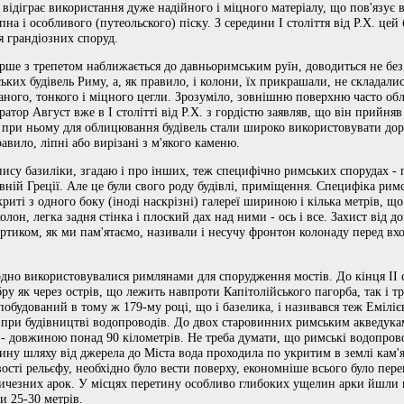
 відіграє використання дуже надійного і міцного матеріалу, що пов'язує 
на і особливого (путеольского) піску. З середини I століття від Р.Х. цей 
я грандіозних споруд.
рше з трепетом наближається до давньоримським руїн, доводиться не без
ьких будівель Риму, а, як правило, і колони, їх прикрашали, не складали
ваного, тонкого і міцного цегли. Зрозуміло, зовнішню поверхню часто о
атор Август вже в I столітті від Р.Х. з гордістю заявляв, що він прийня
 при ньому для облицювання будівель стали широко використовувати доро
авило, ліпні або вирізані з м'якого каменю.
пису базиліки, згадаю і про інших, теж специфічно римських спорудах - 
ній Греції. Але це були свого роду будівлі, приміщення. Специфіка римс
криті з одного боку (іноді наскрізні) галереї шириною і кілька метрів, 
он, легка задня стінка і плоский дах над ними - ось і все. Захист від до
ортиком, як ми пам'ятаємо, називали і несучу фронтон колонаду перед вх
но використовувалися римлянами для спорудження мостів. До кінця II ст
у як через острів, що лежить навпроти Капітолійського пагорба, так і тр
побудований в тому ж 179-му році, що і базелика, і називався теж Емілі
 при будівництві водопроводів. До двох старовинних римським акведукам 
 - довжиною понад 90 кілометрів. Не треба думати, що римські водопров
ину шляху від джерела до Міста вода проходила по укритим в землі кам'я
вості рельєфу, необхідно було вести поверху, економніше всього було пер
ичезних арок. У місцях перетину особливо глибоких ущелин арки йшли в
и 25-30 метрів.