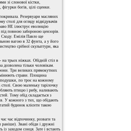
ями зі слонової кістки,
 фігурки богів, цілі сценки.
 покривала. Резервуари масляних
му столі для огляду відвідувачів
скраво НЕ ілюструє еволюцію
ла під повною забороною цензорів.
 Сходу. Емілія Павло ще
льною вагою в 32 фунта, а у його
истецтво срібної скульптури, яка
 на трьох ніжках. Обідній стіл в
за дозволена тільки чоловікам.
атрони. Три великих прямокутних
змінюють страви. Площина
а подушки, по троє на кожному
 столі. Свою маленьку тарілочку
робляють птицю і рибу, наливають
стей. Тому обід складається з
ів. У кожного з тих, що обідають
агатий будинок клієнти такою
 час час відпочинку, розваги та
 раніше). Звані обіди і дружні
ть із заходом сонця. Зате і встають