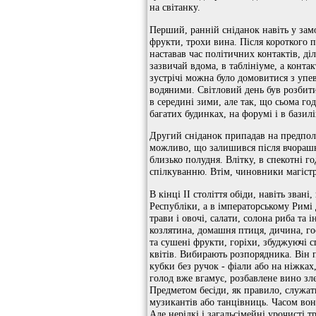
на світанку.
Перший, ранній сніданок навіть у зам
фрукти, трохи вина. Після короткого 
наставав час політичних контактів, ді
зазвичай вдома, в таблініуме, а конта
зустрічі можна було домовитися з упев
водяними. Світловий день був розбити
в середині зими, але так, що сьома г
багатих будинках, на форумі і в базил
Другий сніданок припадав на предполу
можливо, що залишився після вчорашн
близько полудня. Влітку, в спекотні 
спілкуванню. Втім, чиновники магістр
В кінці II століття обіди, навіть зван
Республіки, а в імператорському Римі
трави і овочі, салати, солона риба та 
козлятина, домашня птиця, дичина, гос
та сушені фрукти, горіхи, збуджуючі с
квітів. Вибирають розпорядника. Він 
кубки без ручок - фіали або на ніжках
голод вже вгамує, розбавлене вино зл
Предметом бесіди, як правило, служать
музикантів або танцівниць. Часом вони
Але нерідкі і загальсімейні урочисті 