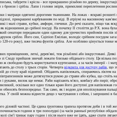
письма, табурети і крісла - все прикрашено різьбою по дереву, інкрустаці
 бронзи і срібла. Лапи і голови звірів, примхливі переплетення рослин,
ки і матраци одягнені дорогими тканинами. На ложах - яскраві розшиті
 підлозі, прикрашені карбуванням по міді. В атріумі на масивному кам'яно
икі і малі страви, кубки, амфори, глечики. До речі сказати, ніщо так я
 як відношення до срібної посуді. На початку II століття до Р.Х. вона бу
 який сенатори передавали один одному для урочистих прийомів послів зі
арунок срібло. Його син, Сціпіоп Еміліан, володіє срібним посудом зага
о 120-го року), вже тисяча фунтів срібла. Але особливо цінується тонке м
х приміщеннях, легкі, дерев'яні, теж різьблені або інкрустовані. Деякі -
о зі Сходу прийшов звичай лежати близько обіднього столу. Ця вільна по
ю ж свободою будуть користуватися куртизанки, а за часів імперії - і м
ають до столу з трьох сторін. Четверта
відкрита для доступу рабів
, що 
ій до столу край піднятий. Обідають напівлежать, спираючись ліктем н
півтрапезників може дотягнутися рукою до страви або кубка, що стоїть на
и і руками, вилок ще немає. Раби нарізають м'ясо, ковбасу або пиріг, об
евеликий, оскільки все одно тільки краю його доступні для напівлежав го
и обносять безпосередньо. Так само, як і водою для ополіскування пальц
тка. У своїй можна віднести дещо з частування з собою, і запрошені в б
ого діловій частині. Це єдина ґрунтовна трапеза протягом доби і в той же
очинається години в три пополудні (за часів ранньої республіки обідали
 колі сім'ї триває пару годин і після нього вже не їдять, адже спати лягаю