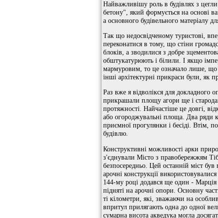
Найважливішу роль в будівлях з цегли
бетону", який формується на основі вап
а основного будівельного матеріалу дл
Так що недосвідченому туристові, впе
переконатися в тому, що стіни громадс
блоків, а зводилися з добре зцементо
обштукатурюють і білили. І якщо імпер
мармуровим, то це означало лише, що
інші архітектурні прикраси були, як пр
Раз вже я відволікся для докладного о
прикрашали площу агори ще і стародав
протяжності. Найчастіше це довгі, від
або огороджувальні площа. Два ряди кол
приємної прогулянки і бесіді. Втім, п
будівлю.
Конструктивні можливості арки природ
з'єднували Місто з правобережжям Тібр
безпосередньо. Цей останній міст був 
арочні конструкції використовувалися
144-му році додався ще один - Марція
підняті на арочні опори. Основну част
ті кілометри, які, зважаючи на особли
впритул прилягають одна до одної вел
сумарна висота акведука могла досягат