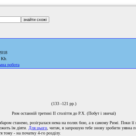
2018
 Kb.
мна робота
(133 -121 рр.)
Рим останній третині II століття до Р.Х. (Побут і звичаї)
абаром станемо, розігралася нема на полях бою, а в самому Римі. Поки її 
ежить їм діяти.
Для цього
, читач, я запрошую тебе знову зробити уявна 
 тому - на початку 4-го розділу.