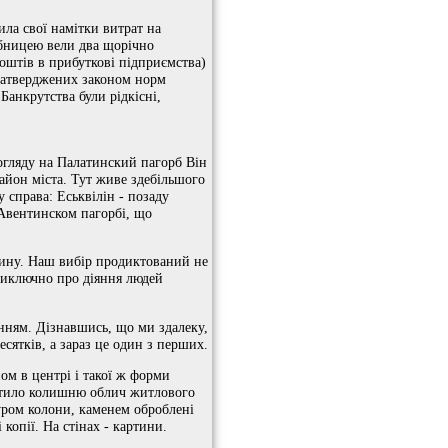
ила свої намітки витрат на
рбницею вели два щорічно
коштів в прибуткові підприємства)
 затверджених законом норм
 Банкрутства були рідкісні,
гляду на Палатинский пагорб Він
айон міста. Тут живе здебільшого
 справа: Еськвілін - позаду
а Авентинском пагорбі, що
дину. Наш вибір продиктований не
виключно про діяння людей
анням. Дізнавшись, що ми здалеку,
есятків, а зараз це один з перших.
м в центрі і такої ж форми
тратило колишню облич житлового
уром колони, каменем оброблені
 копії. На стінах - картини.