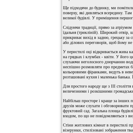
Ще підходячи до будинку, ми помітили,
поверху, які дивляться всередину. Там
великої будівлі. У приміщення першог
Слідуючи традиції, прямо за атріумом 
їдальня (трикліній). Широкий отвір, 
прикриває вихід в задню, грецьку за 
або ділових переговорів, щоб йому не
У перистилі оці відкривається жива к
на грядках і клумбах - квіти. У його 
слухаючи неголосного дзюрчанню води
неспішно розмовляти про предметах бл
кольоровими фіранками, ведуть в невели
розташовані кухня і маленька банька. 
Для простого народу ще з III століття 
величезними і розкішними громадськ
Найбільш просторе і краще за інших 
друзів може слухати і обговорювати пр
фруктовий сад. Загальна площа будівлі
входом, по що не повідомляються з в
Стіни житлових кімнат в перистилі пр
візерунки, стилізовані зображення тва