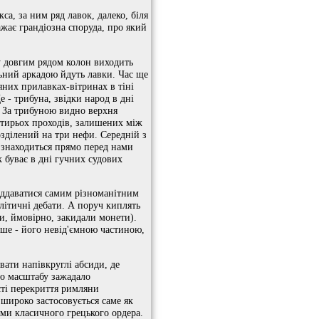
а, за ним ряд лавок, далеко, біля
жає грандіозна споруда, про який
у довгим рядом колон виходить
ільний аркадою йдуть лавки. Час ще
яних прилавках-вітринах в тіні
 - трибуна, звідки народ в дні
). За трибуною видно верхня
отирьох проходів, залишених між
зділений на три нефи. Середній з
 знаходиться прямо перед нами
 буває в дні гучних судових
віддаватися самим різноманітним
літичні дебати. А поруч киплять
и, ймовірно, закидали монети).
іше - його невід'ємною частиною,
вати напівкруглі абсиди, де
го масштабу зажадало
сті перекриття римляни
 широко застосовується саме як
ями класичного грецького ордера.