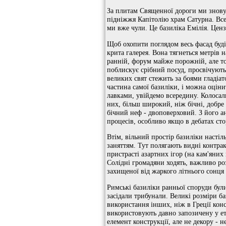
За плитам Священної дороги ми знову с
підніжжя Капітолію храм Сатурна. Все
ми вже чули. Це базиліка Емілія. Ценз
Щоб охопити поглядом весь фасад буді
крита галерея. Вона тягнеться метрів 
ранній, форум майже порожній, але то
поблискує срібний посуд, просвічують 
великих свят стежить за боями гладіат
частина самої базиліки, і можна оцін
лавками, увійдемо всередину. Колосал
них, більш широкий, ніж бічні, добре
бічний неф - двоповерховий. З його а
процесів, особливо якщо в дебатах сто
Втім, вільний простір базиліки насті
заняттям. Тут полягають видні контра
пристрасті азартних ігор (на кам'яни
Солідні громадяни ходять, важливо ро
захищеної від жаркого літнього сонця
Римські базиліки ранньої споруди бул
засідали трибунали. Великі розміри б
використання інших, ніж в Греції конс
використовують давно запозичену у етр
елемент конструкції, але не декору - 