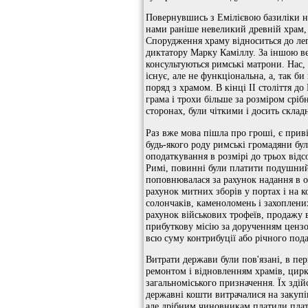
Повернувшись з Емілієвою базиліки н
нами раніше невеликий древній храм,
Спорудження храму відноситься до ле
диктатору Марку Каміллу. За іншою ве
консультуються римські матрони. Нас,
існує, але не функціональна, а, так 
поряд з храмом. В кінці II століття до
грама і трохи більше за розміром сріб
сторонах, були чіткими і досить скла
Раз вже мова пішла про гроші, є приві
будь-якого роду римські громадяни бул
оподаткування в розмірі до трьох від
Римі, повинні були платити подушний 
поповнювалася за рахунок надання в ор
рахунок митних зборів у портах і на к
солончаків, каменоломень і захоплени
рахунок військових трофеїв, продажу 
прибуткову місію за дорученням ценз
всю суму контрибуції або річного пода
Витрати держави були пов'язані, в пер
ремонтом і відновленням храмів, циркі
загальноміського призначення. Їх зді
державні кошти витрачалися на закупі
але дрібним чиновникам платили платн