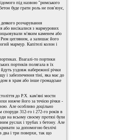
відомого під назвою "римського
бетон буде грати роль не пов'язує,
 деякого розчарування
ся або висікалися з мармурових
блицьовували м'яким каменем або
в Рим цегляним, а залишає його
гий мармур. Капітелі колон і
портиках. Взагалі-то портики
ьких портиків полягала в їх
що йдуть уздовж набережної річки
щу і забезпечення тіні, яка має до
одом в храм або інше громадське
оліття до Р.Х. кам'яні мости
охи нижче його за течією річки -
євою. Але особливо доцільно
споруди 312-го і 272-го років в
оди на всьому своєму протязі були
ним руслах і трубах з бетону. Але
екривати за допомогою безлічі
 два і три поверхи, так що