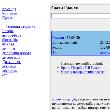
брати Гракхи
Команда
Контакти
Про нас
Головна сторінка
Історія
автореферат
Скачати
152.09 Kb.
біографія
Дата конвертації
26.02.
виклад
Розмір
152.09
диплом
Тип
дипло
дипломна робота
дисертація
Дитячі ігри
Навігація по даній сторінці:
доповіді
Брати Тіберій і Гай Гракхи
доповідь
Список використаних джерел
есе
Драму на дві дії
, свідками якої ми нез
придивимося до декорацій, в яких нал
що ми виконали майже півтора століття