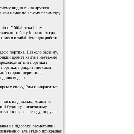
тріуму видно вікна другого
 вікон немає по всьому периметру
ід неї бібліотека і зимова
отилежного боку інша портьєра
ітнився в таблініуме для роботи
надою портика. Навколо басейну,
лодкий аромат квітів і неуважно
рохолодній тіні портика і
з портика, прикриті легкими
ьній стороні перистиля,
олодною водою.
аторську епоху, Рим прикраситься
вшись на диванах, компанія
дині будинку - невеликому
овані в нього спереду, поруч зі
аїка на підлогах: геометричні
ризначенню, але і гідно прикрашає