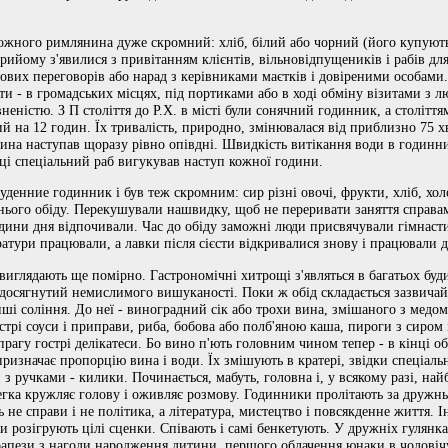
ожного римлянина дуже скромний: хліб, білий або чорний (його купують 
прийому з'явилися з привітанням клієнтів, вільновідпущеників і рабів 
лових переговорів або нарад з керівниками маєтків і довіреними особами
кти - в громадських місцях, під портиками або в ході обміну візитами з л
неністю. З П століття до Р.Х. в місті були сонячний годинник, а століття
й на 12 годин. Їх тривалість, природно, змінювалася від приблизно 75 х
одина наступав щоразу рівно опівдні. Швидкість витікання води в годинн
іці спеціальний раб вигукував наступ кожної години.
денние годинник і був теж скромним: сир різні овочі, фрукти, хліб, хол
ього обіду. Перекушували нашвидку, щоб не переривати заняття справам
години дня відпочивали. Час до обіду заможні люди присвячували гімнаст
атури працювали, а лавки після сієсти відкривалися знову і працювали 
і, виглядають ще помірно. Гастрономічні хитрощі з'являться в багатьох буд
 досягнутий немислимого вишуканості. Поки ж обід складається зазвичай з
інші соління. До неї - виноградний сік або трохи вина, змішаного з медом
трі соуси і приправи, риба, бобова або полб'яною каша, пироги з сиром і 
прагу гострі делікатеси. Бо вино п'ють головним чином тепер - в кінці об
призначає пропорцію вина і води. Їх змішують в кратері, звідки спеціал
, з ручками - килики. Починається, мабуть, головна і, у всякому разі, на
егка кружляє голову і оживляє розмову. Годинники пролітають за дружн
 не справи і не політика, а література, мистецтво і повсякденне життя. І
 розігрують цілі сценки. Співають і самі бенкетують. У дружніх гулянках
трапези з нагоди народження дитини, першого облачення юнаки в чоловічу