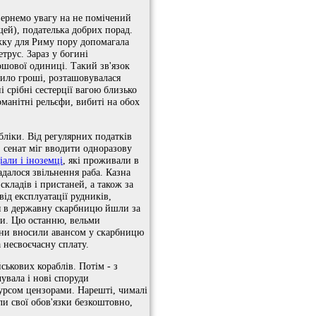
вернемо увагу на не помічений
ей), подателька добрих порад.
жку для Риму пору допомагала
трус. Зараз у богині
ошової одиниці. Такий зв'язок
нило гроші, розташовувалася
і срібні сестерції вагою близько
оманітні рельєфи, вибиті на обох
бліки. Від регулярних податків
а, сенат міг вводити одноразову
іали і іноземці
, які проживали в
далося звільнення раба. Казна
складів і пристаней, а також за
ід експлуатації рудників,
я в державну скарбницю йшли за
ди. Цю останню, вельми
Вони вносили авансом у скарбницю
 несвоєчасну сплату.
ськових кораблів. Потім - з
увала і нові споруди
курсом цензорами. Нарешті, чималі
ли свої обов'язки безкоштовно,