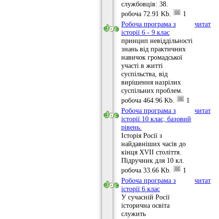
службовців: 38.
робоча
72.91 Kb.
1
Робоча програма з
читати
історії 6 - 9 клас
принцип невіддільності
знань від практичних
навичок громадської
участі в житті
суспільства, від
вирішення назрілих
суспільних проблем.
робоча
464.96 Kb.
1
Робоча програма з
читати
історії 10 клас, базовий
рівень.
Історія Росії з
найдавніших часів до
кінця XVII століття.
Підручник для 10 кл.
робоча
33.66 Kb.
1
Робоча програма з
читати
історії 6 клас
У сучасній Росії
історична освіта
служить