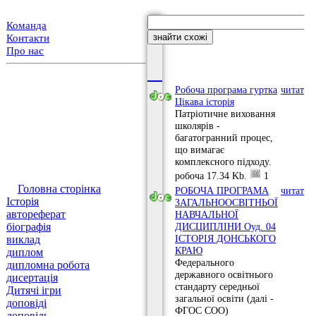
Команда
Контакти
Про нас
Робоча програма гуртка
читати
Цікава історія
Патріотичне виховання
школярів -
багатогранний процес,
що вимагає
комплексного підходу.
робоча
17.34 Kb.
1
Головна сторінка
РОБОЧА ПРОГРАМА
читати
Історія
ЗАГАЛЬНООСВІТНЬОЇ
автореферат
НАВЧАЛЬНОЇ
біографія
ДИСЦИПЛІНИ Оуд. 04
ІСТОРІЯ ДОНСЬКОГО
виклад
КРАЮ
диплом
Федерального
дипломна робота
державного освітнього
дисертація
стандарту середньої
Дитячі ігри
загальної освіти (далі -
доповіді
ФГОС СОО)
доповідь