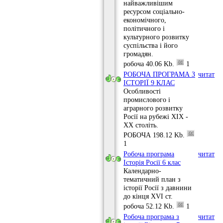
найважливішим
ресурсом соціально-
економічного,
політичного і
культурного розвитку
суспільства і його
громадян.
робоча
40.06 Kb.
1
РОБОЧА ПРОГРАМА З
читати
ІСТОРІЇ 9 КЛАС
Особливості
промислового і
аграрного розвитку
Росії на рубежі XIX -
XX століть.
РОБОЧА
198.12 Kb.
1
Робоча програма
читати
Історія Росії 6 клас
Календарно-
тематичний план з
історії Росії з давнини
до кінця XVI ст.
робоча
52.12 Kb.
1
Робоча програма з
читати