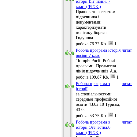
історії Вітчизни, 7
клас. (ФГОС)
Працювати з текстом
підручника і
документами;
характеризувати
політику Бориса
Годунова.
робоча
76.32 Kb.
1
Робоча програма історія
читати
росіян 7 клас
"Історія Росії. Робочі
програми. Предметна
лінія підручників А.а.
робоча
199.87 Kb.
1
Робоча програма з
читати
історії
за спеціальностями
середньої професійної
освіти 43.02.10 Туризм,
43.02.
робоча
53.75 Kb.
1
Робоча програма з
читати
історії Отечества.6
клас. (ФГОС)