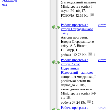
(затверджений наказом
есе
Міністерства освіти і
науки РФ від 17.
РОБОЧА
42.63 Kb.
1
Робоча програма з
читати
історії Стародавнього
світу
Автори програми:
Історія Стародавнього
світу. А.А.Вігасін,
Г.І.Годер, І.
робоча
112.78 Kb.
1
Робоча програма з
читати
історії 7 клас
Підручники
Юдовський - данилов
концепція модернізації
російської освіти на
період до 2010р.,
затверджена наказом
Міністерства освіти РФ
від 18.
робоча
37.24 Kb.
1
Робоча програма з
читати