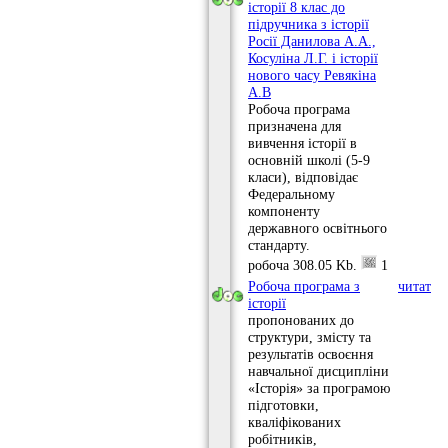
історії 8 клас до
підручника з історії
Росії Данилова А.А.,
Косуліна Л.Г. і історії
нового часу Ревякіна
А.В
Робоча програма
призначена для
вивчення історії в
основній школі (5-9
класи), відповідає
Федеральному
компоненту
державного освітнього
стандарту.
робоча
308.05 Kb.
1
Робоча програма з
читати
історії
пропонованих до
структури, змісту та
результатів освоєння
навчальної дисципліни
«Історія» за програмою
підготовки,
кваліфікованих
робітників,