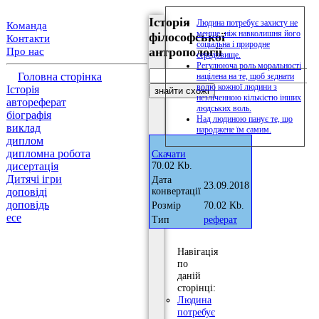
Історія
Людина потребує захисту не
Команда
менше, ніж навколишня його
філософської
Контакти
соціальна і природне
антропології
Про нас
середовище.
Регулююча роль моральності
Головна сторінка
націлена на те, щоб зєднати
волю кожної людини з
Історія
незліченною кількістю інших
автореферат
людських воль.
біографія
Над людиною панує те, що
виклад
народжене їм самим.
диплом
дипломна робота
Скачати
дисертація
70.02 Kb.
Дитячі ігри
Дата
23.09.2018
доповіді
конвертації
доповідь
Розмір
70.02 Kb.
есе
Тип
реферат
Навігація
по
даній
сторінці:
Людина
потребує