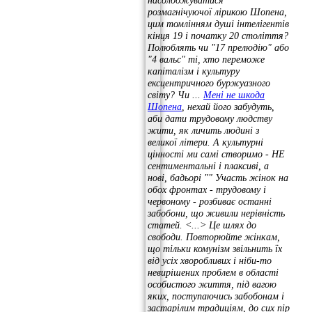
насолоджуватися
розмагнічуючої лірикою Шопена,
цим томлінням душі інтелігентів
кінця 19 і початку 20 століття?
Полюблять чи
"17
прелюдію" або
"4
вальс"
ті, хто переможе
капіталізм і культуру
ексцентричного буржуазного
світу?
Чи ...
Мені не шкода
Шопена
, нехай його забудуть,
аби дати трудовому людству
жити, як личить людині з
великої літери.
А культурні
цінності ми самі створимо - НЕ
сентиментальні і плаксиві, а
нові, бадьорі
""
Участь жінок на
обох фронтах - трудовому і
червоному - розбиває останні
забобони, що живили нерівність
статей.
<...> Це шлях до
свободи.
Повторюйте жінкам,
що тільки комунізм звільнить їх
від усіх хворобливих і ніби-то
невирішених проблем в області
особистого життя, під вагою
яких, поступаючись забобонам і
застарілим традиціям, до сих пір