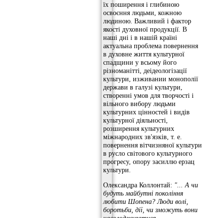
їх поширення і глибиною
освоєння людьми, кожною
людиною. Важливий і фактор
якості духовної продукції. В
наші дні і в нашій країні
актуальна проблема повернення
в духовне життя культурної
спадщини у всьому його
різноманітті, деідеологізації
культури, изживании монополії
держави в галузі культури,
створенні умов для творчості і
вільного вибору людьми
культурних цінностей і видів
культурної діяльності,
розширення культурних
міжнародних зв'язків, т. е.
повернення вітчизняної культури
в русло світового культурного
прогресу, опору засиллю ерзац
культури.
Олександра Коллонтай:
"... А чи
будуть майбутні покоління
любити Шопена?
Люди волі,
боротьби, дії, чи зможуть вони