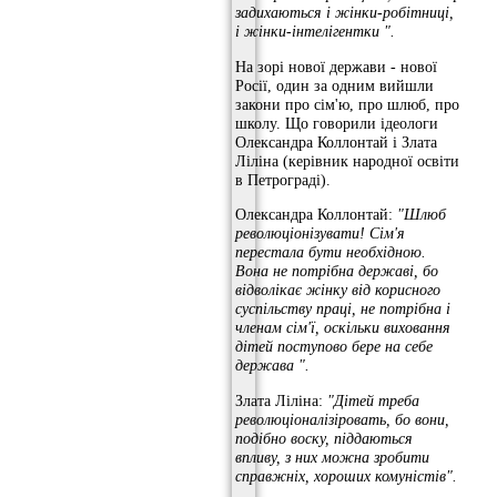
задихаються і жінки-робітниці,
і жінки-інтелігентки
".
На зорі нової держави - нової
Росії, один за одним вийшли
закони про сім'ю, про шлюб, про
школу. Що говорили ідеологи
Олександра Коллонтай і Злата
Ліліна (керівник народної освіти
в Петрограді).
Олександра Коллонтай:
"Шлюб
революціонізувати!
Сім'я
перестала бути необхідною.
Вона не потрібна державі, бо
відволікає жінку від корисного
суспільству праці, не потрібна і
членам сім'ї, оскільки виховання
дітей поступово бере на себе
держава
".
Злата Ліліна:
"Дітей треба
революціоналізіровать, бо вони,
подібно воску, піддаються
впливу, з них можна зробити
справжніх, хороших комуністів".