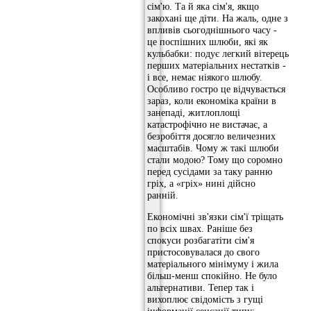
сім'ю. Та й яка сім'я, якщо
закохані ще діти. На жаль, одне з
впливів сьогоднішнього часу -
це поспішних шлюби, які як
кульбабки: подує легкий вітерець
перших матеріальних нестатків -
і все, немає ніякого шлюбу.
Особливо гостро це відчувається
зараз, коли економіка країни в
занепаді, житлоплощі
катастрофічно не вистачає, а
безробіття досягло величезних
масштабів. Чому ж такі шлюби
стали модою? Тому що соромно
перед сусідами за таку ранню
гріх, а «гріх» нині дійсно
ранній.
Економічні зв'язки сім'ї тріщать
по всіх швах. Раніше без
спокуси розбагатіти сім'я
пристосовувалася до свого
матеріального мінімуму і жила
більш-менш спокійно. Не було
альтернативи. Тепер так і
вихоплює свідомість з гущі