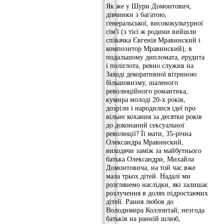
Як же у Шури Домонтович,
дівчинки з багатою,
генеральської, висококультурної
сім'ї (з тієї ж родини вийшли
співачка Євгенія Мравинский і
композитор Мравинский), в
подальшому дипломата, ерудита
і поліглота, ревно служив на
Заході декоративної вітриною
більшовизму, шаленого
революційного романтика,
кумира молоді 20-х років,
дозріли і народилися ідеї про
вільне кохання за десятки років
до доконаний сексуальної
революції? Її мати, 35-річна
Олександра Мравинский,
виходячи заміж за майбутнього
батька Олександри, Михайла
Домонтовича, на той час вже
мала трьох дітей. Надалі ми
розглянемо наслідки, які залишає
розлучення в долях підростаючих
дітей. Рання любов до
Володимира Коллонтай, незгода
батьків на ранній шлюб,