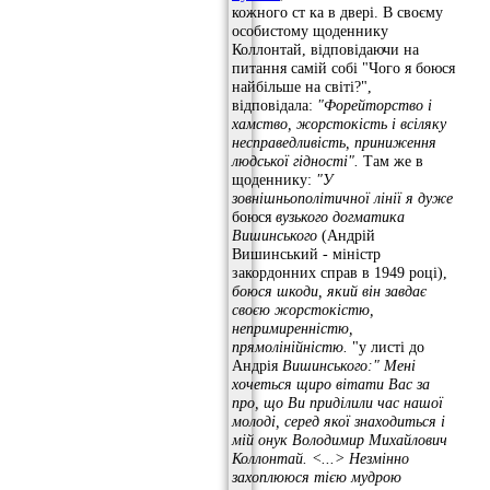
кожного ст ка в двері. В своєму
особистому щоденнику
Коллонтай, відповідаючи на
питання самій собі "Чого я боюся
найбільше на світі?",
відповідала:
"Форейторство і
хамство, жорстокість і всіляку
несправедливість, приниження
людської
гідності".
Там же в
щоденнику:
"У
зовнішньополітичної лінії я дуже
боюся
вузького догматика
Вишинського
(Андрій
Вишинський - міністр
закордонних справ в 1949 році),
боюся шкоди, який він завдає
своєю жорстокістю,
непримиренністю,
прямолінійністю.
"у листі до
Андрія
Вишинського:"
Мені
хочеться щиро вітати Вас за
про, що Ви приділили час нашої
молоді, серед якої знаходиться і
мій онук Володимир Михайлович
Коллонтай.
<...>
Незмінно
захоплююся тією мудрою