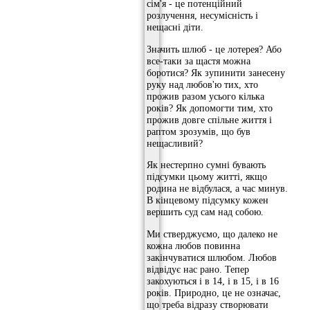
сім'я - це потенційний
розлучення, несумісність і
нещасні діти.
Значить шлюб - це лотерея? Або
все-таки за щастя можна
боротися? Як зупинити занесену
руку над любов'ю тих, хто
прожив разом усього кілька
років? Як допомогти тим, хто
прожив довге спільне життя і
раптом зрозумів, що був
нещасливий?
Як нестерпно сумні бувають
підсумки цьому житті, якщо
родина не відбулася, а час минув.
В кінцевому підсумку кожен
вершить суд сам над собою.
Ми стверджуємо, що далеко не
кожна любов повинна
закінчуватися шлюбом. Любов
відвідує нас рано. Тепер
закохуються і в 14, і в 15, і в 16
років. Природно, це не означає,
що треба відразу створювати