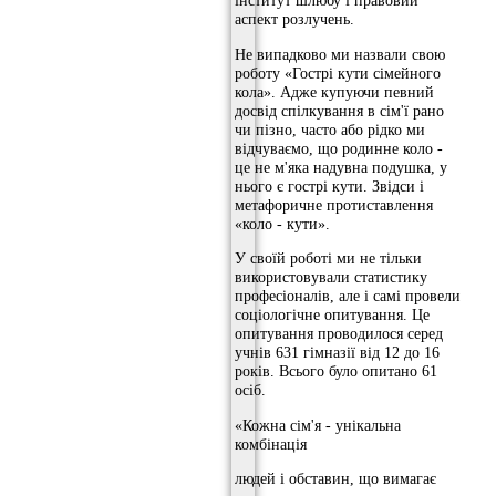
інститут шлюбу і правовий
аспект розлучень.
Не випадково ми назвали свою
роботу «Гострі кути сімейного
кола». Адже купуючи певний
досвід спілкування в сім'ї рано
чи пізно, часто або рідко ми
відчуваємо, що родинне коло -
це не м'яка надувна подушка, у
нього є гострі кути. Звідси і
метафоричне протиставлення
«коло - кути».
У своїй роботі ми не тільки
використовували статистику
професіоналів, але і самі провели
соціологічне опитування. Це
опитування проводилося серед
учнів 631 гімназії від 12 до 16
років. Всього було опитано 61
осіб.
«Кожна сім'я - унікальна
комбінація
людей і обставин, що вимагає