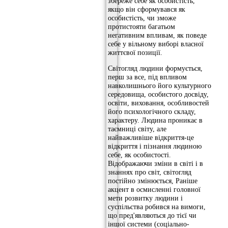
збереже себе як особистість,
якщо він сформувався як
особистість, чи зможе
протистояти багатьом
негативним впливам, як поведе
себе у вільному виборі власної
життєвої позиції.
Світогляд людини формується,
перш за все, під впливом
навколишнього його культурного
середовища, особистого досвіду,
освіти, виховання, особливостей
його психологічного складу,
характеру. Людина проникає в
таємниці світу, але
найважливіше відкриття-це
відкриття і пізнання людиною
себе, як особистості.
Відображаючи зміни в світі і в
знаннях про світ, світогляд
постійно змінюється, Раніше
акцент в осмисленні головної
мети розвитку людини і
суспільства робився на вимоги,
що пред'являються до тієї чи
іншої системи (соціально-