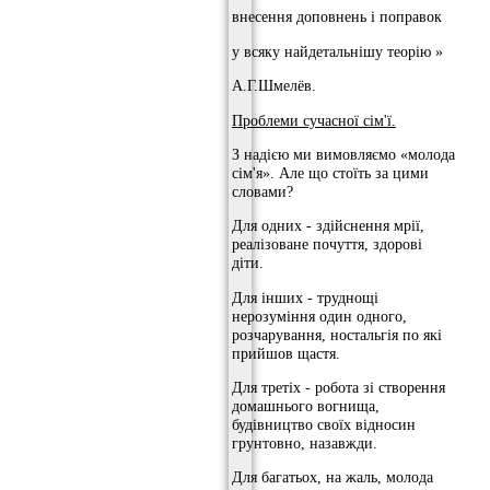
внесення доповнень і поправок
у всяку найдетальнішу теорію »
А.Г.Шмелёв.
Проблеми сучасної сім'ї.
З надією ми вимовляємо «молода
сім'я». Але що стоїть за цими
словами?
Для одних - здійснення мрії,
реалізоване почуття, здорові
діти.
Для інших - труднощі
нерозуміння один одного,
розчарування, ностальгія по які
прийшов щастя.
Для третіх - робота зі створення
домашнього вогнища,
будівництво своїх відносин
грунтовно, назавжди.
Для багатьох, на жаль, молода