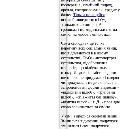
інформації сенсації типу:
кооператив, сімейний підряд,
оренда, госпрозрахунок, кредит у
банку.
Тільки не лінуйся
,
встигай повертатися і будеш
заможною людиною. А з
грошима і погляди на життя, на
сім'ю, на любов змінюються.
Сім'я сьогодні - це точка
перетину всіх соціальних явищ,
що відбуваються в нашому
суспільстві. Сім'я - автопортрет
суспільства, відображення
процесів, що відбуваються в
ньому. Людство замість родини
ще нічого не придумало і навряд
чи придумає. І не дивлячись на
запропоновані форми відносин -
«відкритий шлюб», «груповий
шлюб», «співжиття без шлюбу»,
«візитна шлюб» і т. Д. - провідне
слово залишається за сім'єю.
У сім'ї відбулися серйозні зміни.
Змінилися відносини подружжя,
змінилися і самі подружжя,