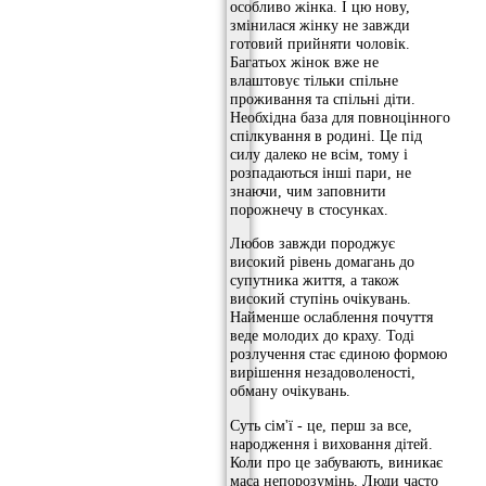
особливо жінка. І цю нову,
змінилася жінку не завжди
готовий прийняти чоловік.
Багатьох жінок вже не
влаштовує тільки спільне
проживання та спільні діти.
Необхідна база для повноцінного
спілкування в родині. Це під
силу далеко не всім, тому і
розпадаються інші пари, не
знаючи, чим заповнити
порожнечу в стосунках.
Любов завжди породжує
високий рівень домагань до
супутника життя, а також
високий ступінь очікувань.
Найменше ослаблення почуття
веде молодих до краху. Тоді
розлучення стає єдиною формою
вирішення незадоволеності,
обману очікувань.
Суть сім'ї - це, перш за все,
народження і виховання дітей.
Коли про це забувають, виникає
маса непорозумінь. Люди часто