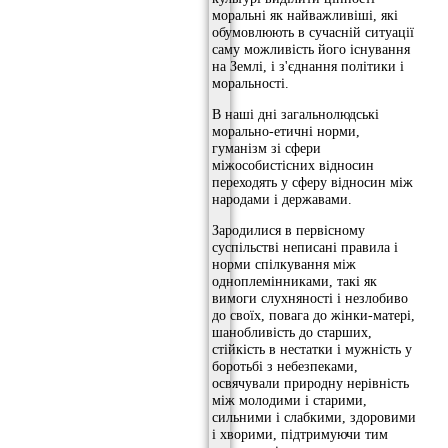
моральні як найважливіші, які
обумовлюють в сучасній ситуації
саму можливість його існування
на Землі, і з'єднання політики і
моральності.
В наші дні загальнолюдські
морально-етичні норми,
гуманізм зі сфери
міжособистісних відносин
переходять у сферу відносин між
народами і державами.
Зародилися в первісному
суспільстві неписані правила і
норми спілкування між
одноплемінниками, такі як
вимоги слухняності і незлобиво
до своїх, повага до жінки-матері,
шанобливість до старших,
стійкість в нестатки і мужність у
боротьбі з небезпеками,
освячували природну нерівність
між молодими і старими,
сильними і слабкими, здоровими
і хворими, підтримуючи тим