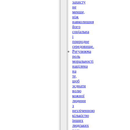
захисту
не
менше,
ніж
навколишня
його
соціальна
і
природне
середовище.
Регулююча
роль
моральності
націлена
на
те,
щоб
зєднати
волю
кожної
людини
з
незліченною
кількістю
інших
людських