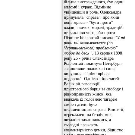
більше вистражданого, був один
апломб і кураж. Відмінно
увійшовши в роль, Олександра
придумала "справа", про який
вона мріяла - "бути проти"
влади, звичок, моралі, традицій -
не важливо чого, аби проти.
Пізніше Коллонтай писала:
"У
ті
роки ми захоплювалися (по
Чернишевського) проблемою"
любов до двох
".
13 серпня 1898
року 26 - річна Олександра
Коллонтай покинула Петербург,
залишивши чоловіка і сина,
вирушила в "півсторіччя
подорож". Однією з іпостасей
Валькірії революції,
пристрасного борця за свободу і
рівноправність жінок, яка
вважала їх головною тягарем
сім'ю і дітей, було
письменницьке справа. Книги її,
перекладені на безліч мов,
читалися захлинаючись, а
сьогодні вражають
елементарністю думки, бідністю