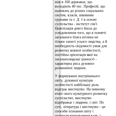
ніж в 160 державах, що
володіють 40 тис. Професій, що
належать до різних соціальних
систем, класів, віковими
групами та т. Д. І в основі
суспільства - інститут сім'ї.
Цивілізація довго йшла до
усвідомлення того, що в понятті
загального блага втілена не
тільки захист усього людства, а й
необхідність свідомості умов для
розвитку кожної особистості,
постійна орієнтація якої на
загальнолюдські цінності -
характерна риса духовно-
розвиненої людини.
У формуванні внутрішнього
світу, духовної культури
особистості найбільшу роль
відіграє мистецтво. На певному
етапі свого культурного розвитку
суспільство, мистецтво
відображає і людини, і світ. По
суті, література і мистецтво - це
способи пізнання світу і
знаряддя виправлення вдач, і