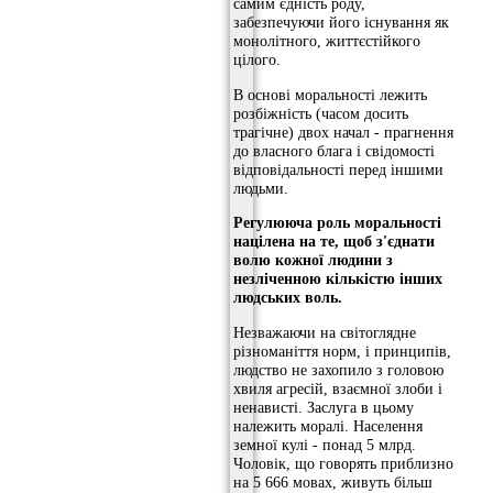
самим єдність роду,
забезпечуючи його існування як
монолітного, життєстійкого
цілого.
В основі моральності лежить
розбіжність (часом досить
трагічне) двох начал - прагнення
до власного блага і свідомості
відповідальності перед іншими
людьми.
Регулююча роль моральності
націлена на те, щоб з'єднати
волю кожної людини з
незліченною кількістю інших
людських воль.
Незважаючи на світоглядне
різноманіття норм, і принципів,
людство не захопило з головою
хвиля агресій, взаємної злоби і
ненависті. Заслуга в цьому
належить моралі. Населення
земної кулі - понад 5 млрд.
Чоловік, що говорять приблизно
на 5 666 мовах, живуть більш