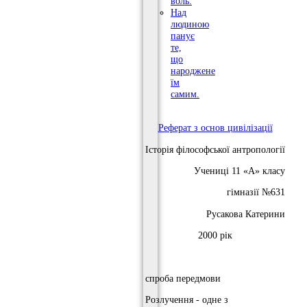
воль.
Над
людиною
панує
те,
що
народжене
їм
самим.
Реферат з основ цивілізації
Історія філософської антропології
Учениці 11 «А» класу
гімназії №631
Русакова Катерини
2000 рік
спроба передмови
Розлучення - одне з