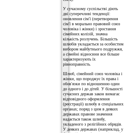
У сучасному суспільстві діють
дві суперечливі тенденції:
оновлення сім'ї (перетворення
сім'ї в морально правовий союз
чоловіка і жінки) і зростання
сімейних колізій, значна
кількість розлучень. Більшість
шлюбів укладається за особистим
вибором майбутнього подружжя,
а сімейні відносини все більше
характеризують їх
рівноправність.
Шлюб, сімейний союз чоловіка і
жінки, що породжує їх права і
обов'язки по відношенню один
до одного і до дітей. У більшості
сучасних держав закон вимагає
відповідного оформлення
(реєстрації) шлюбу в спеціальних
органах; поряд з цим в деяких
державах правове значення
надається також шлюбу,
укладеного з релігійних обрядів.
У деяких державах (наприклад, у