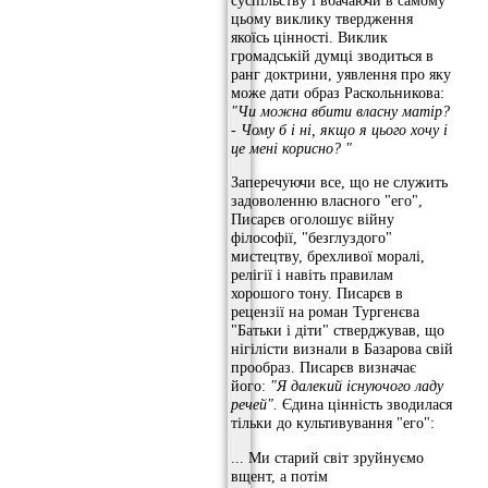
цьому виклику твердження
якоїсь цінності. Виклик
громадській думці зводиться в
ранг доктрини, уявлення про яку
може дати образ Раскольникова:
"Чи можна вбити
власну матір?
- Чому б і ні, якщо я цього хочу і
це мені корисно? "
Заперечуючи все, що не служить
задоволенню власного "его",
Писарєв оголошує війну
філософії, "безглуздого"
мистецтву, брехливої ​​моралі,
релігії і навіть правилам
хорошого тону. Писарєв в
рецензії на роман Тургенєва
"Батьки і діти" стверджував, що
нігілісти визнали в Базарова свій
прообраз. Писарєв визначає
його:
"Я далекий існуючого ладу
речей".
Єдина цінність зводилася
тільки до культивування "его":
... Ми старий світ зруйнуємо
вщент, а потім