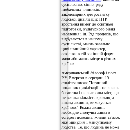
суспільство, сім'ю, ряду
глобальних чинників,
закономірних для розвитку
людської цивілізації: НТР,
зростання вимог до освітньої
підготовки, культурного рівня
населення і ін. Ряд процесів, що
відбуваються в нашому
суспільстві, мають загально
цивілізаційний характер,
оскільки в тій чи іншій формі
мали або мають місце в різних
країнах.
Американський філософ і поет
Р.У. Емерсон в середині 19
століття писав: "Істинний
показник цивілізації - не рівень
багатства і не величина міст, що
не велика кількість врожаю, а
вигляд людини, виховується
країною." Кожна людина-
необхідне сполучна ланка в
естафеті поколінь, живий зв'язок
між минулим і майбутньому
людства. Те, що людина не може