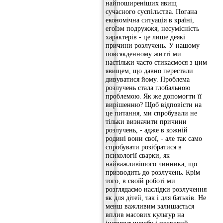
найпоширеніших явищ
сучасного суспільства. Погана
економічна ситуація в країні,
егоїзм подружжя, несумісність
характерів - це лише деякі
причини розлучень. У нашому
повсякденному житті ми
настільки часто стикаємося з цим
явищем, що давно перестали
дивуватися йому. Проблема
розлучень стала глобальною
проблемою. Як же допомогти її
вирішенню? Щоб відповісти на
це питання, ми спробували не
тільки визначити причини
розлучень, - адже в кожній
родині вони свої, - але так само
спробувати розібратися в
психології сварки, як
найважливішого чинника, що
призводить до розлучень. Крім
того, в своїй роботі ми
розглядаємо наслідки розлучення
як для дітей, так і для батьків. Не
менш важливим залишається
вплив масових культур на