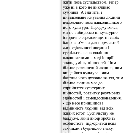
жити поза суспільством, тепер
уже ні в кого не викликає
сумнівів. А значить, і
цивілізоване існування людини
неможливо поза навколишнього
його культури. Народжуючись,
ми не вибираємо ні культурно-
історичне середовище, ні своїх
батьків. Умови для нормальної
життєдіяльності людини і
суспільства є оволодіння
накопиченими в ході історії
знань, умінь, цінностей. Чим
більше розвинений людина, чим
вище його культура і чим
багатша його духовне життя, тим
більше людина має до
сприйняття культурних
цінностей, розвитку розумових
здібностей і самовдосконалення,
- що несе принципова
відмінність людини від всіх
живих істот. Суспільству не
байдуже, який вибір зробить
особистість: підкориться всім
закликам і будь-якого тиску,