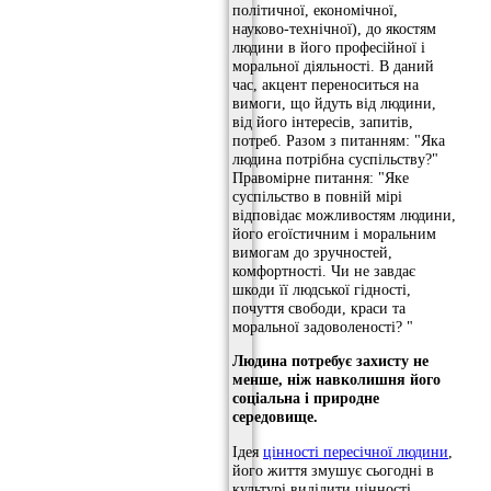
політичної, економічної,
науково-технічної), до якостям
людини в його професійної і
моральної діяльності. В даний
час, акцент переноситься на
вимоги, що йдуть від людини,
від його інтересів, запитів,
потреб. Разом з питанням: "Яка
людина потрібна суспільству?"
Правомірне питання: "Яке
суспільство в повній мірі
відповідає можливостям людини,
його егоїстичним і моральним
вимогам до зручностей,
комфортності. Чи не завдає
шкоди її людської гідності,
почуття свободи, краси та
моральної задоволеності? "
Людина потребує захисту не
менше, ніж навколишня його
соціальна і природне
середовище.
Ідея
цінності пересічної людини
,
його життя змушує сьогодні в
культурі виділити цінності