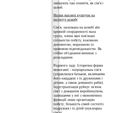
змішують такі поняття, як сім'я і
шлюб.
Вплив масової культури на
інститут шлюбу
Сім'я, заснована на шлюбі або
кровній спорідненості мала
група, члени якої пов'язані
спільністю побуту, взаємною
допомогою, моральною та
правовою відповідальністю. Як
стійке об'єднання виникає з
розкладання
Родового ладу. Історична форма
моногамії - патріархальна сім'я
(управлялася батьком, включаючи
його нащадків з їх дружинами і
дітьми, а також домашніх рабів).
Індустріалізація руйнує зв'язок
сім'ї з домашнім виробництвом,
залишаючи у неї з економічних
функцій лише організацію
побуту; більшість сімей состоітіз
подружжя і їх дітей (нуклеарна
сім'я).