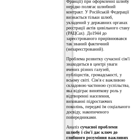
Франції) при оформленні шлюбу
нерідко полягає шлюбний
контракт. У Російській Федерації
визнається тільки шлюб,
укладений у державних органах
реєстрації актів цивільного стану
(РАЦСах). До1944 до
зареєстрованого прирівнювався
так званий фактичний
(незареєстрований).
Проблема розвитку сучасної сім'ї
знаходиться в центрі уваги
вчених різних галузей,
публіцистів, громадськості, у
всьому світі. Сім'я є важливою
складовою частиною суспільства,
яка відіграє виняткову роль у
відтворенні населення,
вихованні підростаючих
поколінь, передачі їм соціального
досвіду, накопиченого
попередниками.
Аналіз
сучасної проблеми
шлюбу і сім'ї дає ключ до
глибшого розуміння важливих