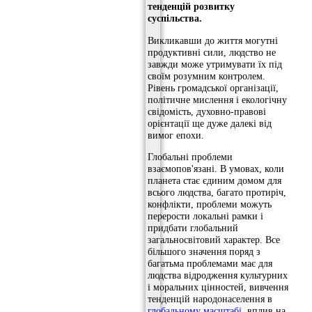
тенденцій розвитку
суспільства.
Викликавши до життя могутні
продуктивні сили, людство не
завжди може утримувати їх під
своїм розумним контролем.
Рівень громадської організації,
політичне мислення і екологічну
свідомість, духовно-правові
орієнтації ще дуже далекі від
вимог епохи.
Глобальні проблеми
взаємопов'язані. В умовах, коли
планета стає єдиним домом для
всього людства, багато протиріч,
конфлікти, проблеми можуть
перерости локальні рамки і
придбати глобальний
загальносвітовий характер. Все
більшого значення поряд з
багатьма проблемами має для
людства відродження культурних
і моральних цінностей, вивчення
тенденцій народонаселення в
глобальному масштабі
, вплив на