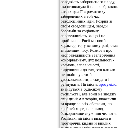
солодкість забороненого плоду,
яка штовхнула її на шлюб, також
штовхнула її в романтику
заборонених в той час
революційних ідей. Розрив зі
своїм середовищем, заради
боротьби за соціальну
справедливість, якщо і не
прийняло в Росії масовий
характер, то, у всякому разі, став
знаменням часу. Розмови про
несправедливість і заперечення
консерватизму, дух вольності -
крамола, запал юності,
вирушивши до тих, хто кликав
не поліпшувати й
удосконалювати, а скидати і
руйнувати. Нігілісти,
зрозуміло
,
знайдуться в будь-якому
суспільстві, але вони не зводять
свій цинізм в теорію, вважаючи
за краще за всіх обставин, по
крайней мере, на вигляд,
безкорисливе служіння чесноти.
Російські нігілісти впадали в
протиріччя, кидаючи виклик
суспільству і вбачаючи в самому