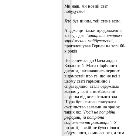
Ми наш, ми новий світ
побудуємо!
Хто був нічим, той стане всім.
А адже це тільки продовження
хаосу, адже
"знищення старого -
зародження
майбутнього",
-
проголошував Герцен на зорі 60-
х років.
Повернемося до Олександри
Коллонтай. Мати піврічного
дитини, нахапавшись перших
відомостей про те, що не всі в
цьому світі гармонійно і
справедливо, стала одержима
жагою участі в позбавленні
людства від всесвітнього зла.
Шура була готова епатувати
суспільство заявами на зразок
таких як:
"Росії не потрібні
реформи, їй потрібна
соціалістична революція".
У
позиції, в якій не було нічого
обдуманого, осмисленого, а тим