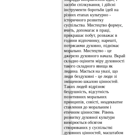
засоби спілкування, і дійсні
інструменти боротьби ідей на
різних етапах культурно -
історичного розвитку
суспільства. Мистецтво формує,
вчить, допомагає в праці,
прикрашає побут, розважає в
години відпочинку, нарешті,
потрясаючи духовно, піднімає
морально. Мистецтво - це
джерело духовного начала. Вкрай
складно оцінити міру духовності
такого складного явища як
людина. Мається на увазі, що
люди бездуховні - це люди зі
зміщеною шкалою цінностей.
Таких людей відрізняє
бездушність, відсутність
позитивних моральних
принципів, совісті, неадекватне
ставлення до моральним і
етичним цінностям. Рівень
розвитку духовної культури
вимірюється обсягом
створюваних у суспільстві
духовних цінностей, масштабом