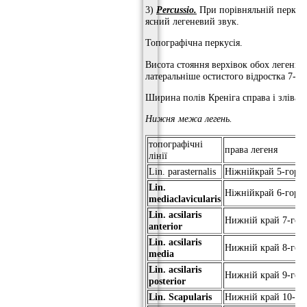
3)
Percussio.
При порівняльній перкусі
ясний легеневий звук.
Топографічна перкусія.
Висота стояння верхівок обох легень с
латеральніше остистого відростка 7-г
Ширина полів Креніга справа і зліва 5
Нижня межа легень.
топографічні
права легеня
лінії
Lin. parasternalis
Ніжнійкрай 5-горе
Lin.
Ніжнійкрай 6-горе
mediaclavicularis
Lin.
acsilaris
Нижній край 7-го р
anterior
Lin.
acsilaris
Нижній край 8-го р
media
Lin.
acsilaris
Нижній край 9-го р
posterior
Lin.
Scapularis
Нижній край 10-го 