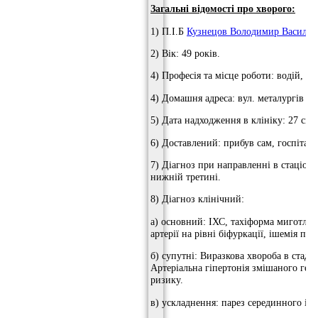
Загальні відомості про хворого:
1) П.І.Б
Кузнецов Володимир Васильо
2) Вік: 49 років.
4) Професія та місце роботи: водій, Я
4) Домашня адреса: вул. металургів 22
5) Дата надходження в клініку: 27 cічн
6) Доставлений: прибув сам, госпітал
7) Діагноз при направленні в стаціонар
нижній третині.
8) Діагноз клінічний:
а) основний: ІХС, тахіформа миготливої
артерії на рівні біфуркації, ішемія пр
б) супутні: Виразкова хвороба в стадії 
Артеріальна гіпертонія змішаного гене
ризику.
в) ускладнення: парез серединного і п