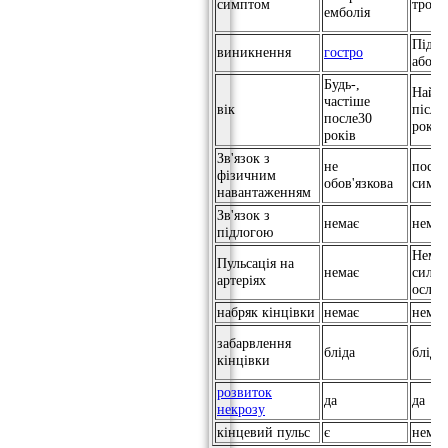
симптом
тромб
емболія
Підго
виникнення
гостро
або х
Будь-,
Найча
частіше
вік
після
после30
років
років
Зв'язок з
не
поси
фізичним
обов'язкова
симп
навантаженням
Зв'язок з
немає
немає
підлогою
Немає
Пульсація на
немає
сильн
артеріях
ослаб
набряк кінцівки
немає
немає
забарвлення
бліда
бліда
кінцівки
розвиток
да
да
некрозу
кінцевий пульс
є
немає