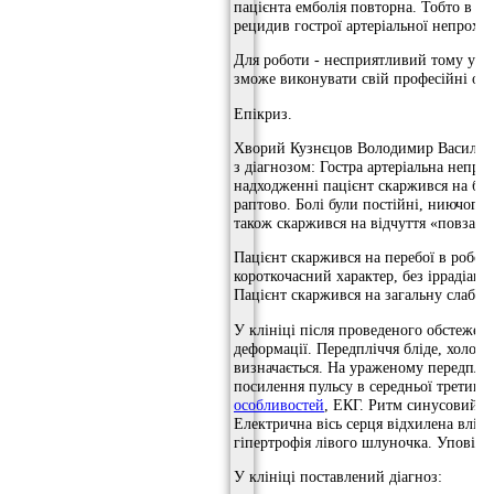
пацієнта емболія повторна. Тобто в 
рецидив гострої артеріальної непрохід
Для роботи - несприятливий тому у хв
зможе виконувати свій професійні обо
Епікриз.
Хворий Кузнєцов Володимир Васильови
з діагнозом: Гостра артеріальна непрох
надходженні пацієнт скаржився на бол
раптово. Болі були постійні, ниючого х
також скаржився на відчуття «повзанн
Пацієнт скаржився на перебої в роботі
короткочасний характер, без іррадіації
Пацієнт скаржився на загальну слабкі
У клініці після проведеного обстеженн
деформації. Передпліччя бліде, холодне
визначається. На ураженому передпліч
посилення пульсу в середньої третини
особливостей
, ЕКГ. Ритм синусовий н
Електрична вісь серця відхилена влів
гіпертрофія лівого шлуночка. Уповільн
У клініці поставлений діагноз: