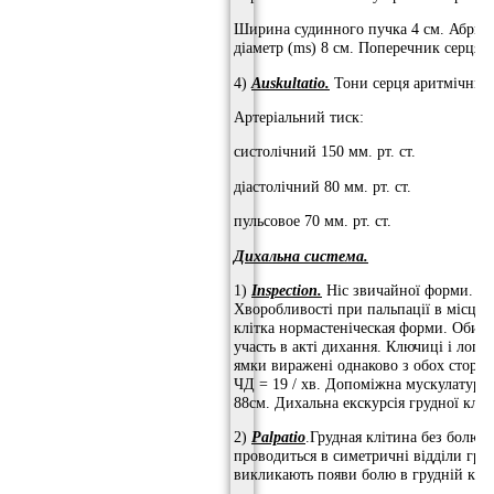
Ширина судинного пучка 4 см. Абрис 
діаметр (ms) 8 см. Поперечник серця (
4)
Auskultatio.
Тони серця аритмічний 
Артеріальний тиск:
систолічний 150 мм. рт. ст.
діастолічний 80 мм. рт. ст.
пульсовое 70 мм. рт. ст.
Дихальна
система.
1)
Inspection.
Ніс звичайної форми. Но
Хворобливості при пальпації в місцях
клітка нормастеніческая форми. Обидв
участь в акті дихання. Ключиці і лопа
ямки виражені однаково з обох сторін
ЧД = 19 / хв. Допоміжна мускулатура 
88см. Дихальна екскурсія грудної кліт
2)
Palpatio
.Грудная клітина без болюча
проводиться в симетричні відділи гр
викликають появи болю в грудній кліт