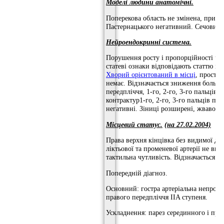
Моделі людини анатомічні.
Поперекова область не змінена, при п
Пастернацького негативний. Сечовипус
Нейроендокринні
система.
Порушення росту і пропорційності час
статеві ознаки відповідають статтю і ві
Хворий орієнтований в місці
, простор
немає. Відзначається зниження больово
передпліччя, 1-го, 2-го, 3-го пальців 
контрактур1-го, 2-го, 3-го пальців пр
негативні. Зіниці розширені, жваво ре
Місцевий статус.
(на 27.02.2004)
Права верхня кінцівка без видимої деф
ліктьової та променевої артерії не ви
тактильна чутливість. Відзначається п
Попередній діагноз.
Основний: гостра артеріальна непрохід
правого передпліччя IIA ступеня.
Ускладнення: парез серединного і про