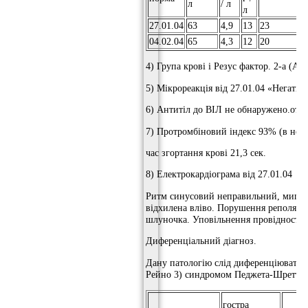
л
/ л
л
27.01.04
63
4,9
13
23
3
04.02.04
65
4,3
12
20
3
4) Група крові і Резус фактор. 2-а (А) 
5) Мікрореакція від 27.01.04 «Негатив
6) Антитіл до ВІЛ не обнаружено.от 2
7) Протромбіновий індекс 93% (в нор
час згортання крові 21,3 сек.
8) Електрокардіограма від 27.01.04
Ритм синусовий неправильний, миготли
відхилена вліво. Порушення реполяриз
шлуночка. Уповільнення провідності п
Диференціальний діагноз.
Дану патологію слід диференціювати з
Рейно 3) синдромом Педжета-Шреттера
гостра