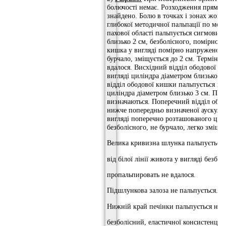
болючості немає. Розходження прямих 
знайдено. Болю в точках і зонах жовчн
глибокої методичної пальпації по мето
пахової області пальпується сигмовид
близько 2 см, безболісного, помірно ру
кишка у вигляді помірно напруженого 
бурчало, зміщується до 2 см. Терміна
вдалося. Висхідний відділ ободової ки
вигляді циліндра діаметром близько 2
відділ ободової кишки пальпується в л
циліндра діаметром близько 3 см. Печ
визначаються. Поперечний відділ обод
нижче попередньо визначеної аускул
вигляді поперечно розташованого цилі
безболісного, не бурчало, легко зміщує
Велика кривизна шлунка пальпується 
від білої лінії живота у вигляді безб
пропальпировать не вдалося.
Підшлункова залоза не пальпується.
Нижній край печінки пальпується на рі
безболісний, еластичної консистенції