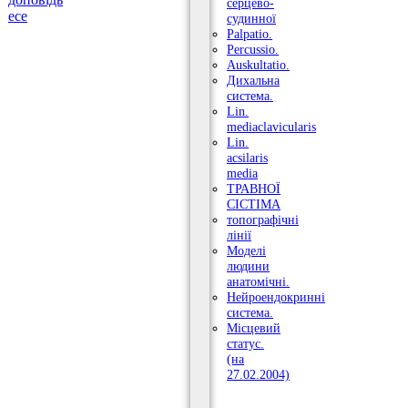
серцево-
есе
судинної
Palpatio.
Percussio.
Auskultatio.
Дихальна
система.
Lin.
mediaclavicularis
Lin.
acsilaris
media
ТРАВНОЇ
СІСТІМА
топографічні
лінії
Моделі
людини
анатомічні.
Нейроендокринні
система.
Місцевий
статус.
(на
27.02.2004)