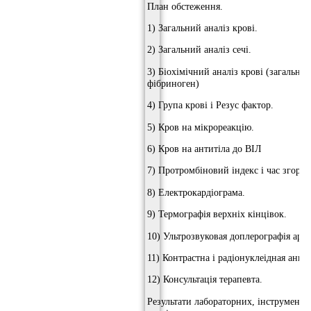
План обстеження.
1) Загальний аналіз крові.
2) Загальний аналіз сечі.
3) Біохімічний аналіз крові (загальни
фібриноген)
4) Група крові і Резус фактор.
5) Кров на мікрореакцію.
6) Кров на антитіла до ВІЛ
7) Протромбіновий індекс і час згорта
8) Електрокардіограма.
9) Термографія верхніх кінцівок.
10) Ультрозвуковая доплерографія арте
11) Контрастна і радіонуклеідная ангіо
12) Консультація терапевта.
Результати лабораторних, інструмента