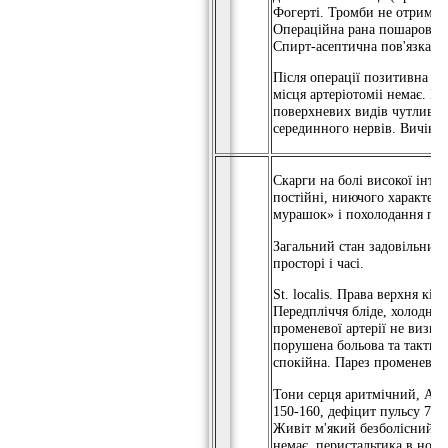
Фогерті. Тромби не отриман
Операційна рана пошарово у
Спирт-асептична пов'язка.
Після операції позитивна ди
місця артеріотоміі немає. К
поверхневих видів чутливос
серединного нервів. Вичікув
Скарги на болі високої інте
постійні, ниючого характеру,
мурашок» і похолодання пра
Загальний стан задовільний,
просторі і часі.
St. localis. Права верхня кі
Передпліччя бліде, холодне н
променевої артерії не визна
порушена больова та тактиль
спокійна. Парез променевого
Тони серця аритмічний, АТ =
150-160, дефіцит пульсу 75 /
Живіт м'який безболісний, 
немає. перистальтика в нор