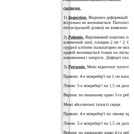
системи.
1)
Inspection.
Видимих ​​деформацій гру
візуально не визначається. Патологічни
епігастральній ділянці не виявлено.
2)
Palpatio.
Верхівковий поштовх пальп
ключичній лінії, площею 2 см ^ 2. Се
грудної клітини пальпаторно не визнач
правій визначається тільки на ліктьово
наповнення і напруги. Дефіцит пульсу 
3)
Percussio.
Межі відносної тупості с
Правою: 4-е міжребер'ї на 1 см назовн
Лівою: 5-е міжребер'ї на 1,5 см досеред
Верхня: по нижньому краю 3-го ребра
Межі абсолютної тупості серця:
Правою: 4-е міжребер'ї по лівому кра
Лівою: 5-е міжребер'ї на 1,5 см досере
Верхня: по нижньому краю 4-го ребра