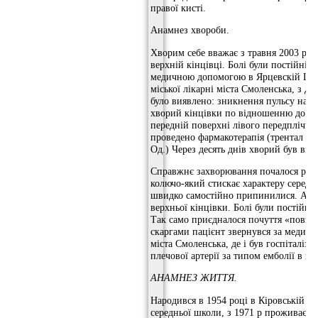
правої кисті.
Анамнез хвороби.
Хворим себе вважає з травня 2003 року
верхній кінцівці. Болі були постійні, 
медичною допомогою в Ярцевскій ЦРЛ,
міської лікарні міста Смоленська, з д
було виявлено: зникнення пульсу на п
хворий кінцівки по відношенню до зд
передній поверхні лівого передпліччя
проведено фармакотерапія (трентал 5%
Од.) Через десять днів хворий був в
Справжнє захворювання почалося раптов
колючо-який стискає характеру середнь
швидко самостійно припинилися. Але р
верхньої кінцівки. Болі були постійні,
Так само приєдналося почуття «повзан
скаргами пацієнт звернувся за медичн
міста Смоленська, де і був госпіталізо
плечової артерії за типом емболії в н
АНАМНЕЗ ЖИТТЯ.
Народився в 1954 році в Кіровській об
середньої школи, з 1971 р проживає в