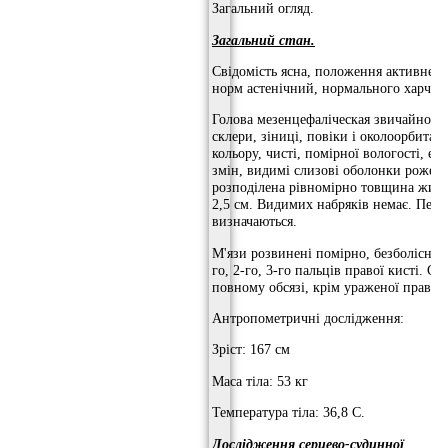
Загальний огляд.
Загальний стан.
Свідомість ясна, положення активне, п
норм астенічний, нормального харчув
Голова мезенцефаліческая звичайної в
склери, зіниці, повіки і околоорбитал
кольору, чисті, помірної вологості, ел
змін, видимі слизові оболонки рожев
розподілена рівномірно товщина жиров
2,5 см. Видимих ​​набряків немає. Пер
визначаються.
М'язи розвинені помірно, безболісні. 
го, 2-го, 3-го пальців правої кисті. С
повному обсязі, крім ураженої правої 
Антропометричні дослідження:
Зріст: 167 см
Маса тіла: 53 кг
Температура тіла: 36,8 С.
Дослідження серцево-судинної