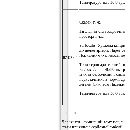
Температура тіла 36.8 граду
Скарги ті ж.
Загальний стан задовільний,
просторі і часі.
St. localis. Уражена кінцівку
ліктьової артерії. Парез сер
Порушення чутливості по пе
02.02.04
Тони серця аритмічний, пуль
75 / хв. АТ = 140/80 мм. рт.
м'який безболісний, симпто
перистальтика в нормі. Дих
легень. Симптом Пастернаць
Температура тіла 36.8 граду
Прогноз.
Для життя - сумнівний тому пацієнт с
стати причиною серйозної емболії, ін