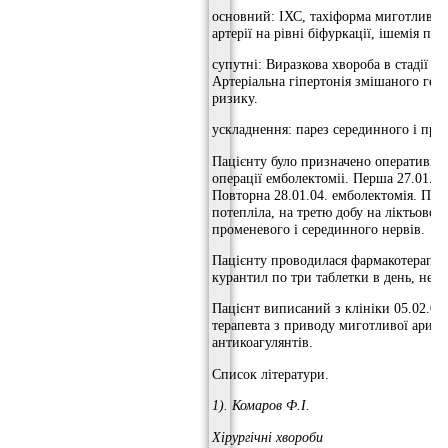
основний: ІХС, тахіформа миготливої ​​
артерії на рівні біфуркації, ішемія пр
супутні: Виразкова хвороба в стадії пов
Артеріальна гіпертонія змішаного гене
ризику.
ускладнення: парез серединного і про
Пацієнту було призначено оперативне 
операції емболектоміі. Перша 27.01.0
Повторна 28.01.04. емболектомія. Післ
потепліла, на третю добу на ліктьової 
променевого і серединного нервів.
Пацієнту проводилася фармакотерапія:
курантил по три таблетки в день, неод
Пацієнт виписаний з клініки 05.02.04
терапевта з приводу миготливої ​​арит
антикоагулянтів.
Список літератури.
1).
Комаров Ф.І.
Хірургічні хвороби