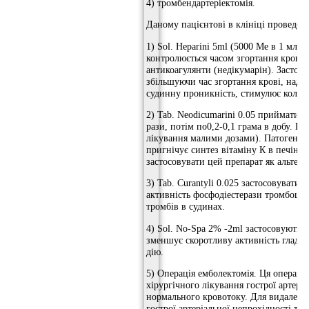
4) тромбендартеріектомія.
Даному пацієнтові в клініці проведен
1) Sol. Heparini 5ml (5000 Ме в 1 мл)
контролюється часом згортання крові. 
антикоагулянти (недікумарін). Застос
збільшуючи час згортання крові, нада
судинну проникність, стимулює колате
2) Tab. Neodicumarini 0.05 приймати ві
рази, потім по0,2-0,1 грама в добу. 
лікування малими дозами). Патогеніті
пригнічує синтез вітаміну К в печінці
застосовувати цей препарат як альтерн
3) Tab. Curantyli 0.025 застосовувати 
активність фосфодіестерази тромбоци
тромбів в судинах.
4) Sol. No-Spa 2% -2ml застосовують 
зменшує скоротливу активність гладк
дію.
5) Операція емболектомія. Ця операція
хірургічного лікування гострої артері
нормального кровотоку. Для видаленн
гострої артеріальної непрохідності та