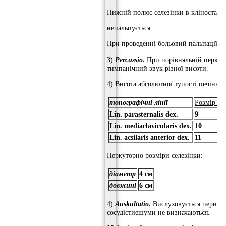
Нижній полюс селезінки в кліностатіч
непальпується.
При проведенні больовий пальпації по 
3)
Percussio.
При порівняльній перкусі
тимпанічний звук різної висоти.
4) Висота абсолютної тупості печінки:
топографічні лінії
Розмір (с
Lin.
parasternalis dex.
9
Lin.
mediaclavicularis dex.
10
Lin.
acsilaris anterior dex.
11
Перкуторно розміри селезінки:
діаметр
4 см
довжині
6 см
4)
Auskultatio.
Вислуховується периста
сосудістиешуми не визначаються.