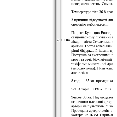
поверхнею легень. Симптом 
Температура тіла 36.8 градус
З причини відсутності дина
операцію емболектоміі.
Пацієнт Кузнєцов Володимир
стаціонарному лікуванні в с
28.01.04
лікарні міста Смоленська з д
аритмії. Гостра артеріальна 
рівні біфуркації, ішемія пра
Поступив за екстреними пок
крові та сечі, біохімічний а
тахіформа миготливої ​​арит
(емболектомія). Планується 
анестезією.
8 годині 35 хв. премедикація
Sol. Atropini 0.1% - 1ml в / в
9часов 00 хв. Під місцевою 
оголенням плечової артерії і
артерії не пульсують. У зоні
Проведена артеріотомія, в 
Фогерті на 16 см. Отримано 