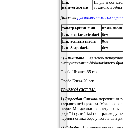
Lin.
На рівні остистого 
paravertebralis
грудного хребця
Дихальна
рухомість нижнього краю лег
топографічні лінії
права легеня
Л
Lin.
mediaclavicularis
6см
-
Lin.
acsilaris media
8см
8
Lin.
Scapularis
6см
6
4)
Auskultatio.
Над всією поверхнею ле
вислуховування фізіологічного бронх
Проба Штанге-35 сек.
Проба Генча-20 сек.
ТРАВНОЇ СІСТІМА
1)
Inspection.
Слизова порожнини рота, 
твердого неба рожева. Мова вологий, 
немає. Мигдалики не виступають з-за
рідкої і густий їжі по стравоходу не
черевна стінка бере участь в акті диха
2)
Palpatio.
При поверхневій орієнтовні