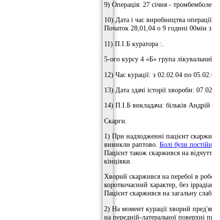
9) Операція: 27 січня - тромбемболект
10) Дата і час виробництва операції: п
Початок 28,01,04 о 9 годині 00мін зак
11) П.І.Б куратора :.
5-ого курсу 4 «Б» група лікувальний ф
12) Час курації: з 02.02.04 по 05.02.04
13) Дата здачі історії хвороби: 07.02.0
14) П.І.Б викладача: більків Андрій В
Скарги.
1) При надходженні пацієнт скаржився
виникли раптово.
Болі були постійні
,
Пацієнт також скаржився на відчуття 
кінцівки.
Хворий скаржився на перебої в роботі
короткочасний характер, без іррадіації
Пацієнт скаржився на загальну слабкі
2) На момент курації хворий пред'явля
на передній-латеральної поверхні прав