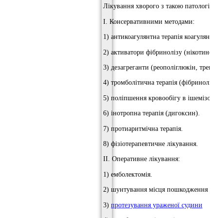
Лікування хворого з такою патологіє
I. Консервативними методами:
1) антикоагулянтна терапія коагулянта
2) активатори фібринолізу (нікотинов
3) дезагреганти (реополіглюкін, трента
4) тромболітична терапія (фібринолізин
5) поліпшення кровообігу в ішемізова
6) інотропна терапія (дигоксин).
7) протиаритмічна терапія.
8) фізіотерапевтичне лікування.
II. Оперативне лікування:
1) емболектомія.
2) шунтування місця пошкодження
3)
протезування ураженої судини