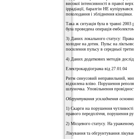
високої інтенсивності в правої верхньо
іррадіації, баралгін НЕ купірувався.
похолодання і збліднення кінцівки.
Така ж ситуація була в травні 2003 рок
була проведена операція емболектоміі.
3) Даних локального статусу: Права ве
холодне на дотик. Пульс на ліктьової т
посилення пульсу в середньої третини
4) Даних додаткових методів дослідж
Електрокардіограма від 27.01.04
Ритм синусовий неправильний, миготли
відхилена вліво. Порушення реполяриз
шлуночка. Уповільнення провідності п
Обгрунтування ускладнення основного
1) Скарги на порушення чутливості (бо
правого передпліччя, порушення руху 1-
2) Місцевого статусу. На ураженому п
Лікування та обгрунтування лікування