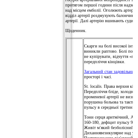
протягом першої години після надходж
над місцем емболії. Оголюють артерію
відділ артерії роздмухують балончик і
артерії. Далі артерію вшивають судин
Щоденник.
Скарги на болі високої інте
виникли раптово. Болі постій
не купірувати, відчуття «п
передпліччя кінцівки.
Загальний стан задовільний
просторі і часі.
St. localis. Права верхня кі
Передпліччя бліде, холодне н
променевої артерії не визна
порушена больова та тактиль
пульсу в середньої третини 
Тони серця аритмічний, АТ =
160-180, дефіцит пульсу 95 /
Живіт м'який безболісний, п
Диханнявезикулярне над ус
Пастернацького від'ємний.