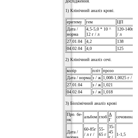
дослідження.
1) Клінічний аналіз крові.
еритему
гем
ЦП
т
Дата /
4,5-5,0 * 10 ^
120-140г
0
норма
12 г / л
/ л
1
27.01.04
4,2
138
0
04.02.04
4,0
125
0
2) Клінічний аналіз сечі.
колір
пліт
прозо
Дата / норма
з / ж
1,008-1,0025 г / л
27.01.04
з / ж
1,021
04.02.04
з / ж
1,018
3) Біохімічний аналіз крові
Про. бе-
А
альбом
глоб
сечовина
ц
ок
Г
35-
60-85г
55-
Дата /
45
2
/ л г /
65 г
1-1,5
норма
г /
8