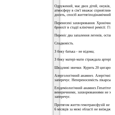
Одружений, має двох дітей, онуків, 
атмосферу в сім'ї вважає сприятливою
досить, спосіб життягіподінамічний.
Перенесені захворювання. Хронічне за
бронхіт в стадії клінічної ремісії. Гіп
Переніс два запалення легенів, останн
Спадковість.
З боку батька - не відома;
З боку матері-мати страждала артеріал
Шкідливі звички. Курить 20 цигарок в
Алергологічний анамнез. Алергічні реа
заперечує. Непереносимість лікарських
Епідеміологічний анамнез.Гепатітом,
венеричними, захворюваннями не хвор
заперечує.
Протягом життя гемотрансфузій не пров
6 місяців за межі області не виїжджав.