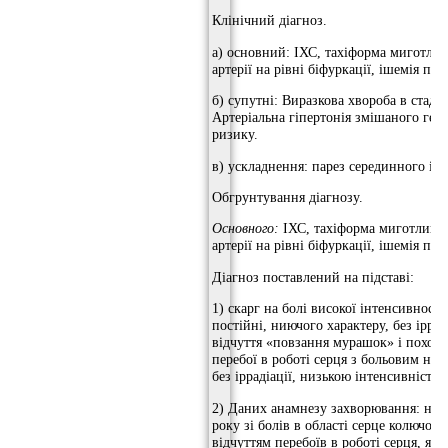
Клінічний діагноз.
а) основний: ІХС, тахіформа миготливої
артерії на рівні біфуркації, ішемія пр
б) супутні: Виразкова хвороба в стадії 
Артеріальна гіпертонія змішаного гене
ризику.
в) ускладнення: парез серединного і п
Обгрунтування діагнозу.
Основного:
ІХС, тахіформа миготливої 
артерії на рівні біфуркації, ішемія пр
Діагноз поставлений на підставі:
1) скарг на болі високої інтенсивност
постійні, ниючого характеру, без ірра
відчуття «повзання мурашок» і похоло
перебої в роботі серця з больовим нап
без іррадіації, низькою інтенсивність,
2) Даних анамнезу захворювання: наст
року зі болів в області серце колючо-я
відчуттям перебоїв в роботі серця, я