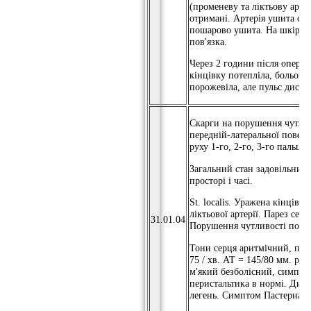
(променеву та ліктьову арте
отримані. Артерія ушита су
пошарово ушита. На шкіру 5
пов'язка.
Через 2 години після операц
кінцівку потепліла, больов
порожевіла, але пульс дистал
Скарги на порушення чутливо
передній-латеральної повер
руху 1-го, 2-го, 3-го пальців
Загальний стан задовільний,
просторі і часі.
St. localis. Уражена кінцівку
ліктьової артерії. Парез сер
31.01.04
Порушення чутливості по пе
Тони серця аритмічний, пуль
75 / хв. АТ = 145/80 мм. рт.
м'який безболісний, симпто
перистальтика в нормі. Дих
легень. Симптом Пастернаць