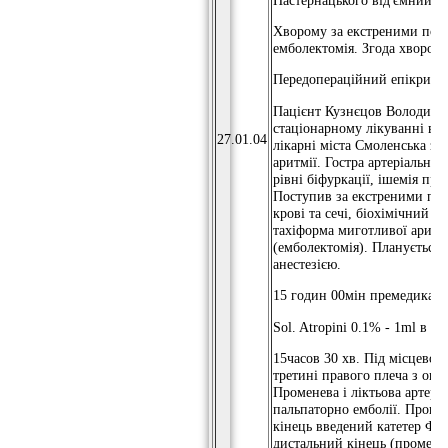
Хворому за екстреними пок
емболектомія. Згода хворог
Передопераційний епікриз:
Пацієнт Кузнєцов Володимир
стаціонарному лікуванні в с
27.01.04
лікарні міста Смоленська з д
аритмії. Гостра артеріальна 
рівні біфуркації, ішемія пра
Поступив за екстреними пок
крові та сечі, біохімічний а
тахіформа миготливої ​​арит
(емболектомія). Планується 
анестезією.
15 годин 00мін премедикація.
Sol. Atropini 0.1% - 1ml в / в
15часов 30 хв. Під місцевою
третині правого плеча з огол
Променева і ліктьова артерії
пальпаторно емболії. Прове
кінець введений катетер Фог
дистальний кінець (променев