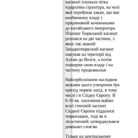
каганаті існувала чітка
ієрархічна структура, на чолі
якої перебував хакан, що має
необмежену владу і
прирівняний кочівниками
до китайського імператора.
Пізніше Тюркський каганат
розпався на дві частини, з
яких так званий
Западнотюркский каганат
панував на території від
Алтаю до Волги, а потім
поширив свою владу і на
частину предкавказья.
Найсерйознішим наслідком
межами цього утворення був
прихід тюрків захід, в тому
числі і в Східну Європу. В
6-10 вв. населення майже
всієї степовій частині
Східної Європи піддалося
тюркизации, тоді як в
лісостеповій затверджувався
домінант слов'ян.
Тільки на центральному