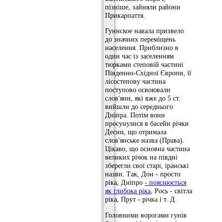
пізніше, зайняли райони
Прикарпаття.
Гуннское навала призвело
до значних переміщень
населення. Приблизно в
один час із заселенням
тюрками степовій частині
Південно-Східної Європи, її
лісостепову частина
поступово освоювали
слов'яни, які вже до 5 ст.
вийшли до середнього
Дніпра. Потім вони
просунулися в басейн річки
Десни, що отримала
слов'янське назва (Права).
Цікаво, що основна частина
великих річок на півдні
зберегли свої старі, іранські
назви. Так, Дон - просто
ріка, Дніпро
- пояснюється
як глибока ріка
, Рось - світла
ріка, Прут - річка і т. Д.
Головними ворогами гунів