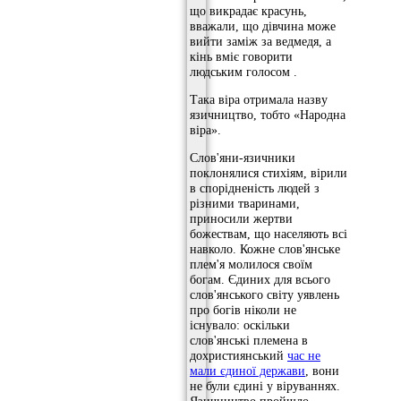
що викрадає красунь,
вважали, що дівчина може
вийти заміж за ведмедя, а
кінь вміє говорити
людським голосом .
Така віра отримала назву
язичництво, тобто «Народна
віра».
Слов'яни-язичники
поклонялися стихіям, вірили
в спорідненість людей з
різними тваринами,
приносили жертви
божествам, що населяють всі
навколо. Кожне слов'янське
плем'я молилося своїм
богам. Єдиних для всього
слов'янського світу уявлень
про богів ніколи не
існувало: оскільки
слов'янські племена в
дохристиянський
час не
мали єдиної держави
, вони
не були єдині у віруваннях.