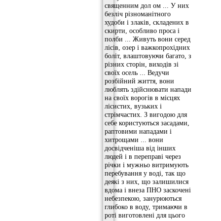
священним дол ом ... У них
безліч різноманітного
худоби і злаків, складених в
скирти, особливо проса і
полби ... Живуть вони серед
лісів, озер і важкопрохідних
боліт, влаштовуючи багато, з
різних сторін, виходів зі
своїх осель ... Ведучи
розбійний життя, вони
люблять здійснювати напади
на своїх ворогів в місцях
лісистих, вузьких і
стрімчастих. З вигодою для
себе користуються засадами,
раптовими нападами і
хитрощами ... вони
досвідченіша від інших
людей і в переправі через
річки і мужньо витримують
перебування у воді, так що
деякі з них, що залишилися
вдома і внеза ПНО заскочені
небезпекою, занурюються
глибоко в воду, тримаючи в
роті виготовлені для цього