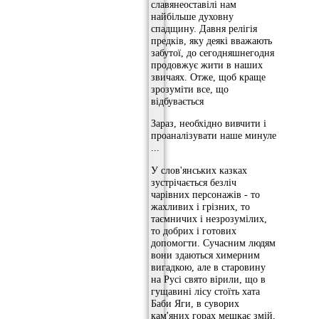
славянеоставілі нам
найбільше духовну
спадщину. Давня релігія
предків, яку деякі вважають
забутої, до сегодняшнегодня
продовжує жити в наших
звичаях. Отже, щоб краще
зрозуміти все, що
відбувається
Зараз, необхідно вивчити і
проаналізувати наше минуле
...
У слов'янських казках
зустрічається безліч
чарівних персонажів - то
жахливих і грізних, то
таємничих і незрозумілих,
то добрих і готових
допомогти. Сучасним людям
вони здаються химерним
вигадкою, але в старовину
на Русі свято вірили, що в
гущавині лісу стоїть хата
Баби Яги, в суворих
кам'яних горах мешкає змій,