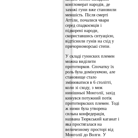
конгломерат народів, де
захожі гуни вже становили
меншість. Після смерті
Аттіли, почалися чвари
серед спадкоємців і
підкорені народи,
скориставшись ситуацією,
відтіснили гунів на схід у
причорноморські степи.
У складі гуннских племен
можна виділити
прототюрков. Спочатку їх
роль була домінуючою, але
становище стало
змінюватися в 6 столітті,
коли зі сходу, з меж
нинішньої Монголії, захід
кинувся потужний потік
прототюркских племен. Тоді
ж ними була утворена
сильна конфедерація,
названа Тюркський каганат і
яка простягалася на
величезному просторі від
Монголії до Волги. У