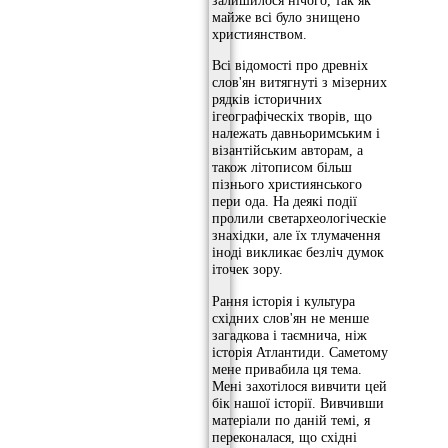
залишилося нічого, так як
майже всі було знищено
християнством.
Всі відомості про древніх
слов'ян витягнуті з мізерних
рядків історичних
ігеографіческіх творів, що
належать давньоримським і
візантійським авторам, а
також літописом більш
пізнього християнського
пери ода. На деякі події
пролили светархеологіческіе
знахідки, але їх тлумачення
іноді викликає безліч думок
іточек зору.
Рання історія і культура
східних слов'ян не менше
загадкова і таємнича, ніж
історія Атлантиди. Саметому
мене привабила ця тема.
Мені захотілося вивчити цей
бік нашої історії. Вивчивши
матеріали по даній темі, я
переконалася, що східні