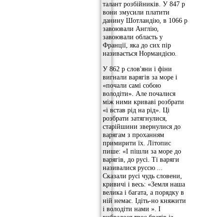
талант розбійників. У 847 р
вони змусили платити
данину Шотландію, в 1066 р
завоювали Англію,
завоювали область у
Франції, яка до сих пір
називається Нормандією.
У 862 р слов'яни і фіни
вигнали варягів за море і
«почали самі собою
володіти». Але почалися
між ними криваві розбрати
«і встав рід на рід». Ці
розбрати затягнулися,
старійшини звернулися до
варягам з проханням
примирити їх. Літопис
пише: «І пішли за море до
варягів, до русі. Ті варяги
називалися руссю ...
Сказали русі чудь словени,
кривичі і весь: «Земля наша
велика і багата, а порядку в
ній немає. Ідіть-но княжити
і володіти нами ». І
вибралося троє братів із