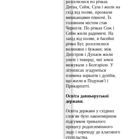
розселилися по річках
Десна, Сейм, Сула і жили на
схід від полян, прозвали
мешканцями півночі. Їх
головним містом став
Чернігів. По річках Сож і
Сейм жили радимичі. На
захід від полян, в басейні
річки Буг, розселилися
волиняни і бужани; між
Дністром і Дунаєм жили
уличі і тиверці, чиї землі
межували з Болгарією. У
літописах згадуються
племена хорватів і дулібів,
що жили в Подунав'ї і
Прикарпатті.
Освіта давньоруської
держави.
Освіта держави у східних
слов'ян було закономірним
підсумком тривалого
процесу родоплемінного
ладу і переходу до класового
суспільства.