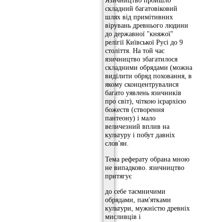
Язичництво пройшло
складний багатовіковий
шлях від примітивних
вірувань древнього людини
до державної "княжої"
релігії Київської Русі до 9
століття. На той час
язичництво збагатилося
складними обрядами (можна
виділити обряд поховання, в
якому сконцентрувалися
багато уявлень язичників
про світ), чіткою ієрархією
божеств (створення
пантеону) і мало
величезний вплив на
культуру і побут давніх
слов'ян.
Тема реферату обрана мною
не випадково. язичництво
притягує
до себе таємничими
обрядами, пам'ятками
культури, мужністю древніх
мисливців і