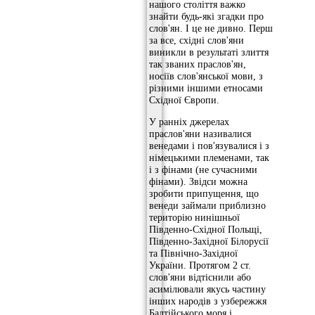
нашого століття важко
знайти будь-які згадки про
слов'ян. І це не дивно. Перш
за все, східні слов'яни
виникли в результаті злиття
так званих праслов'ян,
носіїв слов'янської мови, з
різними іншими етносами
Східної Європи.
У ранніх джерелах
праслов'яни називалися
венедами і пов'язувалися і з
німецькими племенами, так
і з фінами (не сучасними
фінами). Звідси можна
зробити припущення, що
венеди займали приблизно
територію нинішньої
Південно-Східної Польщі,
Південно-Західної Білорусії
та Північно-Західної
України. Протягом 2 ст.
слов'яни відтіснили або
асимілювали якусь частину
інших народів з узбережжя
Балтійського моря і,