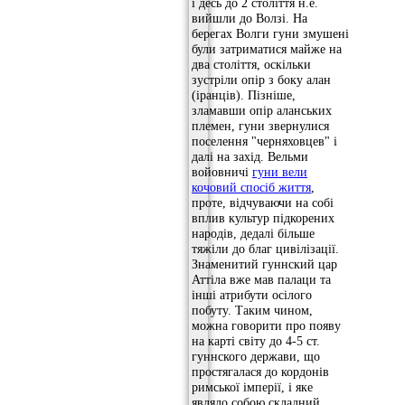
і десь до 2 століття н.е.
вийшли до Волзі. На
берегах Волги гуни змушені
були затриматися майже на
два століття, оскільки
зустріли опір з боку алан
(іранців). Пізніше,
зламавши опір аланських
племен, гуни звернулися
поселення "черняховцев" і
далі на захід. Вельми
войовничі
гуни вели
кочовий спосіб життя
,
проте, відчуваючи на собі
вплив культур підкорених
народів, дедалі більше
тяжіли до благ цивілізації.
Знаменитий гуннский цар
Аттіла вже мав палаци та
інші атрибути осілого
побуту. Таким чином,
можна говорити про появу
на карті світу до 4-5 ст.
гуннского держави, що
простягалася до кордонів
римської імперії, і яке
являло собою складний