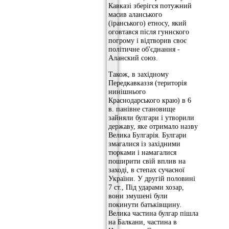
Кавказі зберігся потужний
масив аланського
(іранського) етносу, який
оговтався після гуннского
погрому і відтворив своє
політичне об'єднання -
Аланский союз.
Також, в західному
Передкавказзя (територія
нинішнього
Краснодарського краю) в 6
в. панівне становище
зайняли булгари і утворили
державу, яке отримало назву
Велика Булгарія. Булгари
змагалися із західними
тюрками і намагалися
поширити свій вплив на
заході, в степах сучасної
України. У другій половині
7 ст., Під ударами хозар,
вони змушені були
покинути батьківщину.
Велика частина булгар пішла
на Балкани, частина в