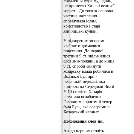
Ухвалення іудаїзму, однак,
не принесло Хазарії великої
користі. До того ж основна
частина населення
сповідувала іслам,
християнство і старі
язичницькі культи.
У підкорених хозарами
країнах піднімалися
повстання. До першої
третини 9 ст. звільнилися
слов'яни-поляни, а до кінця
9 ст. спроби скинути
хозарську влада робилися в
Волзької Булгарії -
невеликій державі, яка
виникла на Середньої Волзі.
У 10 століття Хазарія
вступила ослабленою.
Головним ворогом її тепер
була Русь, яка розгромила
Хозарський каганат.
Походження слов'ян.
Аж до перших століть