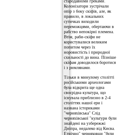
стародавніми греками.
Колонізатори зустрічали
опір з боку скіфів, але, як
правило, в локальних
сутичках виходили
переможцями, обертаючи в
рабство непокірні племена.
Втім, раби-скіфи не
користувалися великим
попитом через їх
норовистість і природної
схильності до вина. Пізніше
скіфам доводилося боротися
і з римлянами.
Тільки в минулому столітті
російськими археологами
була відкрита ще одна
своєрідна культура, що
існувала приблизно в 2-4
століттях нашої ери і
названа істориками
"черняхівська" Слід
черняхівської "культури були
знайдені на узбережжі
Дніпра, недалеко від Києва.
Етнічно" черняховци "були