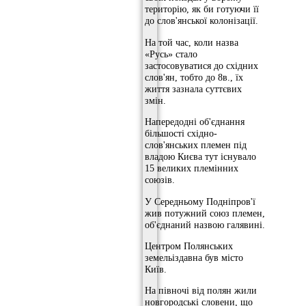
територію, як би готуючи її
до слов'янської колонізації.
На той час, коли назва
«Русь» стало
застосовуватися до східних
слов'ян, тобто до 8в., їх
життя зазнала суттєвих
змін.
Напередодні об'єднання
більшості східно-
слов'янських племен під
владою Києва тут існувало
15 великих племінних
союзів.
У Середньому Подніпров'ї
жив потужний союз племен,
об'єднаний назвою галявині.
Центром Полянських
земельіздавна був місто
Київ.
На півночі від полян жили
новгородські словени, що