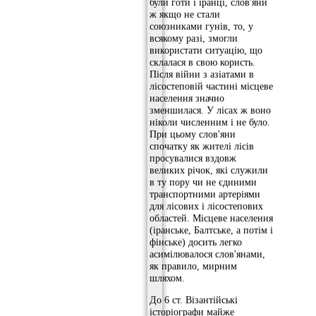
були готи і іранці, слов'яни
ж якщо не стали
союзниками гунів, то, у
всякому разі, змогли
використати ситуацію, що
склалася в свою користь.
Після війни з азіатами в
лісостеповій частині місцеве
населення значно
зменшилася. У лісах ж воно
ніколи численним і не було.
При цьому слов'яни
спочатку як жителі лісів
просувалися вздовж
великих річок, які служили
в ту пору чи не єдиними
транспортними артеріями
для лісових і лісостепових
областей. Місцеве населення
(іранське, Балтське, а потім і
фінське) досить легко
асимілювалося слов'янами,
як правило, мирним
шляхом.
До 6 ст. Візантійські
історіографи майже