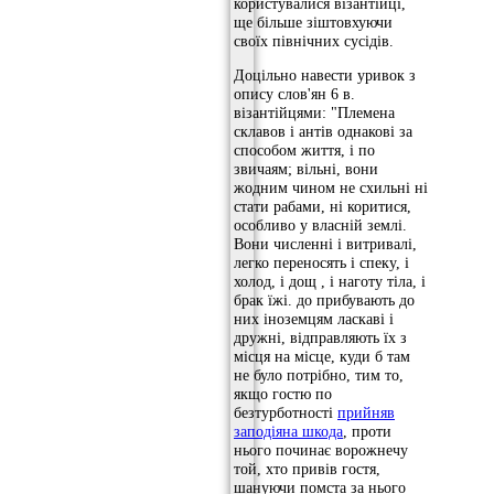
користувалися візантійці,
ще більше зіштовхуючи
своїх північних сусідів.
Доцільно навести уривок з
опису слов'ян 6 в.
візантійцями: "Племена
склавов і антів однакові за
способом життя, і по
звичаям; вільні, вони
жодним чином не схильні ні
стати рабами, ні коритися,
особливо у власній землі.
Вони численні і витривалі,
легко переносять і спеку, і
холод, і дощ , і наготу тіла, і
брак їжі. до прибувають до
них іноземцям ласкаві і
дружні, відправляють їх з
місця на місце, куди б там
не було потрібно, тим то,
якщо гостю по
безтурботності
прийняв
заподіяна шкода
, проти
нього починає ворожнечу
той, хто привів гостя,
шануючи помста за нього