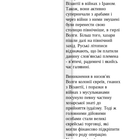
Візантії в війнах з Іраном.
Також, вони активно
суперничали з арабами і
через війни з ними змушені
були перенести свою
столицю північніше, в гирлі
Волги. Більш того, хазари
пішли далі на північний
захід. Руські літописи
відзначають, що їм платили
данину слов'янські племена
- в'ятичі, радимичі і якийсь
час галявині.
Виникнення в низов'ях
Волги колонії євреїв, гнаних
з Візантії, і поразки в
війнах з мусульманами
посунуло певну частину
хозарської знаті до
прийняття іудаїзму. Тоді ж
головними дійовими
особами стали великі
єврейські торговці, які
могли фінансово підкріпити
такого роду операцію.