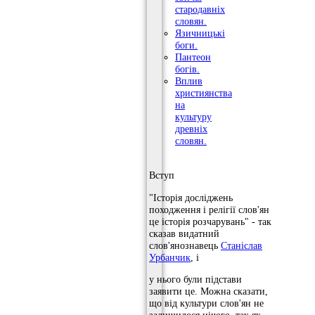
стародавніх
словян.
Язичницькі
боги.
Пантеон
богів.
Вплив
християнства
на
культуру
древніх
словян.
Вступ
"Історія досліджень
походження і релігії слов'ян
це історія розчарувань" - так
сказав видатний
слов'янознавець
Станіслав
Урбанчик
, і
у нього були підстави
заявити це. Можна сказати,
що від культури слов'ян не