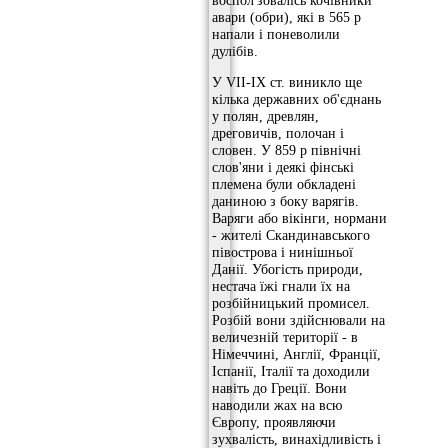
авари (обри), які в 565 р
напали і поневолили
дулібів.
У VII-IX ст. виникло ще
кілька державних об'єднань
у полян, древлян,
дреговичів, полочан і
словен. У 859 р північні
слов'яни і деякі фінські
племена були обкладені
даниною з боку варягів.
Варяги або вікінги, нормани
- жителі Скандинавського
півострова і нинішньої
Данії. Убогість природи,
нестача їжі гнали їх на
розбійницький промисел.
Розбій вони здійснювали на
величезній території - в
Німеччині, Англії, Франції,
Іспанії, Італії та доходили
навіть до Греції. Вони
наводили жах на всю
Європу, проявляючи
зухвалість, винахідливість і