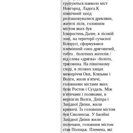
групуються навколо міст
Новгород, Ладога.К
північний захід
розташовувалися древляни,
жителі лісів, головним
містом яких був
Іскоростень.Далее, в лісовій
зоні, на території сучасної
Білорусі, сформувався
племінний союз дряговичей,
тобто . болотних жителів /
від слова «дрягва» -болото,
трясовина. На північному
сході, в лісових хащах
межиріччя Оки, Клязьми і
Волги, жили в'ятичі,
головними містами яких
були Ростов і Суздаль. Між
в'ятичами і полянами, в
верхів'ях Волги, Дніпра і
Західної Двіни, жили
кривичі. Їх головним містом
був Смоленськ. У басейні
Західної Двіни жили
полочани, головним містом
став Полоцьк. Племена, які