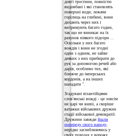
довгі тростини, повністю
видовбані і які становлять
поверхні води; лежачи
горілиць на глибині, вони
дихають через них і
витримують багато годин,
так що не виникає на їх
рахунок ніякого підозри ...
Оскільки у них багато
вождів і вони не згодні
один з одним, не зайве
деяких з них прибирати до
рук за допомогою речей або
дарів, особливо тих, які
ближче до імперських
кордонів, а на інших
нападати ".
Згадувані візантійцями
слов'янські вожді - це зовсім
не царі чи князі, а скоріше
ватажки військових дружин
стадії військової демократії.
Дружини завжди
йшли
попереду свого народу
,
нерідко заглиблюючись у
своїх походах у ворожу