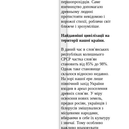
першопрохідців. Саме
язичництво допомагало
древньому людині
протистояти невідомою і
ворожої стихії, роблячи світ
ближче і зрозуміліше.
Найдавніші
цивілізації на
території нашої країни.
В даний час в слов'янських
республіках колишнього
СРСР частка слов'ян
становить від 85% до 98%.
Однак таке становище
склалося відносно недавно.
На зорі нашої ери лише
північний захід України
входив в ареал розселення
древніх слов'ян. У міру
освоєння нових земель,
предки росіян, українців і
білорусів змішувалися з
місцевими народами,
вбираючи в себе їх культуру
і звичаї. Тому особливо
важливо враховувати