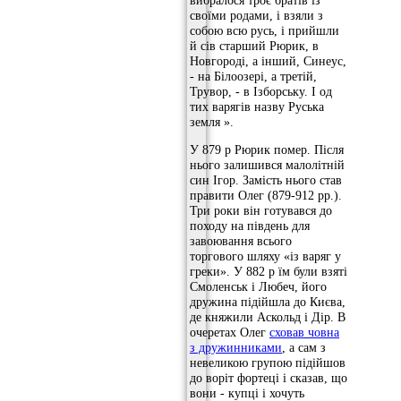
своїми родами, і взяли з
собою всю русь, і прийшли
й сів старший Рюрик, в
Новгороді, а інший, Синеус,
- на Білоозері, а третій,
Трувор, - в Ізборську. І од
тих варягів назву Руська
земля ».
У 879 р Рюрик помер. Після
нього залишився малолітній
син Ігор. Замість нього став
правити Олег (879-912 рр.).
Три роки він готувався до
походу на південь для
завоювання всього
торгового шляху «із варяг у
греки». У 882 р їм були взяті
Смоленськ і Любеч, його
дружина підійшла до Києва,
де княжили Аскольд і Дір. В
очеретах Олег
сховав човна
з дружинниками
, а сам з
невеликою групою підійшов
до воріт фортеці і сказав, що
вони - купці і хочуть