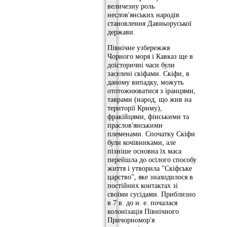
величезну роль
неслов'янських народів
становлення Давньоруської
держави.
Північне узбережжя
Чорного моря і Кавказ ще в
доісторичні часи були
заселені скіфами. Скіфи, в
даному випадку, можуть
ототожнюватися з іранцями,
таврами (народ, що жив на
території Криму),
фракійцями, фінськими та
праслов'янськими
племенами. Спочатку Скіфи
були кочівниками, але
пізніше основна їх маса
перейшла до осілого способу
життя і утворила "Скіфське
царство", яке знаходилося в
постійних контактах зі
своїми сусідами. Приблизно
в 7 в. до н. е. почалася
колонізація Північного
Причорномор'я