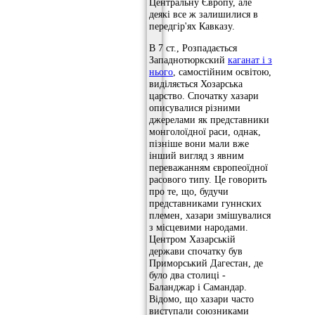
Центральну Європу, але
деякі все ж залишилися в
передгір'ях Кавказу.
В 7 ст., Розпадається
Западнотюркский
каганат і з
нього
, самостійним освітою,
виділяється Хозарська
царство. Спочатку хазари
описувалися різними
джерелами як представники
монголоїдної раси, однак,
пізніше вони мали вже
інший вигляд з явним
переважанням європеоїдної
расового типу. Це говорить
про те, що, будучи
представниками гуннских
племен, хазари змішувалися
з місцевими народами.
Центром Хазарській
держави спочатку був
Приморський Дагестан, де
було два столиці -
Баланджар і Самандар.
Відомо, що хазари часто
виступали союзниками