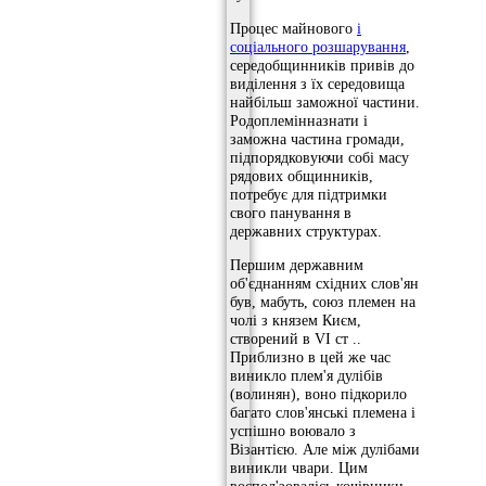
Процес майнового
і
соціального розшарування
,
середобщинників привів до
виділення з їх середовища
найбільш заможної частини.
Родоплемінназнати і
заможна частина громади,
підпорядковуючи собі масу
рядових общинників,
потребує для підтримки
свого панування в
державних структурах.
Першим державним
об'єднанням східних слов'ян
був, мабуть, союз племен на
чолі з князем Києм,
створений в VI ст ..
Приблизно в цей же час
виникло плем'я дулібів
(волинян), воно підкорило
багато слов'янські племена і
успішно воювало з
Візантією. Але між дулібами
виникли чвари. Цим
воспол'зовалісь кочівники