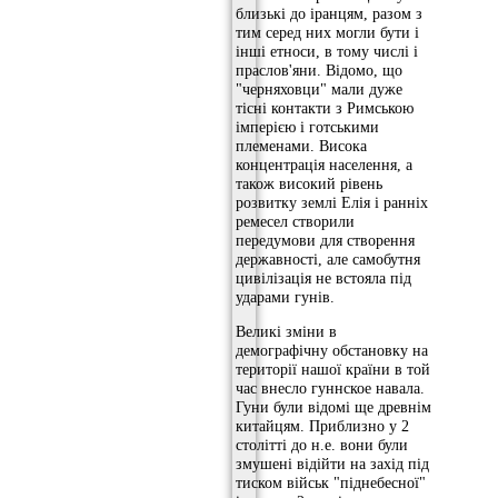
близькі до іранцям, разом з
тим серед них могли бути і
інші етноси, в тому числі і
праслов'яни. Відомо, що
"черняховци" мали дуже
тісні контакти з Римською
імперією і готськими
племенами. Висока
концентрація населення, а
також високий рівень
розвитку землі Елія і ранніх
ремесел створили
передумови для створення
державності, але самобутня
цивілізація не встояла під
ударами гунів.
Великі зміни в
демографічну обстановку на
території нашої країни в той
час внесло гуннское навала.
Гуни були відомі ще древнім
китайцям. Приблизно у 2
столітті до н.е. вони були
змушені відійти на захід під
тиском військ "піднебесної"