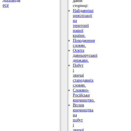
даній
есе
сторінці:
Найдавніші
цивілізації
на
території
нашої
країни.
Походження
словян.
Освіта
давньоруської
держави.
Побут
і
звичаї
стародавніх
словян.
Словяно-
Російське
язичництво.
Вплив
язичництва
на
побут
і
звичаї