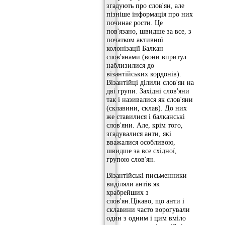
згадують про слов'ян, але
пізніше інформація про них
починає рости. Це
пов'язано, швидше за все, з
початком активної
колонізації Балкан
слов'янами (вони впритул
наблизилися до
візантійських кордонів).
Візантійці ділили слов'ян на
дві групи. Західні слов'яни
так і називалися як слов'яни
(склавини, склав). До них
же ставилися і балканські
слов'яни. Але, крім того,
згадувалися анти, які
вважалися особливою,
швидше за все східної,
групою слов'ян.
Візантійські письменники
виділяли антів як
храбрейших з
слов'ян.Цікаво, що анти і
склавини часто ворогували
один з одним і цим вміло