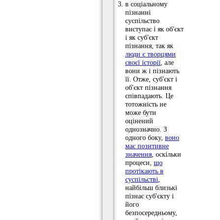
в соціальному
пізнанні
суспільство
виступає і як об'єкт
і як суб'єкт
пізнання, так як
люди є творцями
своєї історії
, але
вони ж і пізнають
її. Отже, суб'єкт і
об'єкт пізнання
співпадають. Це
тотожність не
може бути
оцінений
однозначно. З
одного боку,
воно
має позитивне
значення
, оскільки
процеси,
що
протікають в
суспільстві
,
найбільш близькі
пізнає суб'єкту і
його
безпосередньому,