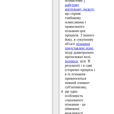
особистому
і
набутому
життєвому досвіду
,
що сприяє
глибокому
осмисленню і
правильного
пізнання цих
процесів. З іншого
боку, в сукупному
об'єкті
пізнання
представлені різні
,
іноді діаметрально
протилежні волі,
інтереси
, цілі. В
результаті і в самі
історичні процеси і
в їх пізнання
привноситься
певний елемент
суб'єктивізму;
ще одна
особливість
соціального
пізнання - це
обмежені
можливості