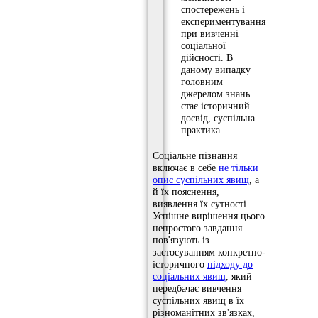
спостережень і
експериментування
при вивченні
соціальної
дійсності. В
даному випадку
головним
джерелом знань
стає історичний
досвід, суспільна
практика.
Соціальне пізнання
включає в себе
не тільки
опис суспільних явищ
, а
й їх пояснення,
виявлення їх сутності.
Успішне вирішення цього
непростого завдання
пов'язують із
застосуванням конкретно-
історичного
підходу до
соціальних явищ
, який
передбачає вивчення
суспільних явищ в їх
різноманітних зв'язках,