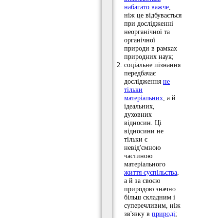
набагато важче
,
ніж це відбувається
при дослідженні
неорганічної та
органічної
природи в рамках
природних наук;
соціальне пізнання
передбачає
дослідження
не
тільки
матеріальних
, а й
ідеальних,
духовних
відносин. Ці
відносини не
тільки є
невід'ємною
частиною
матеріального
життя суспільства
,
а й за своєю
природою значно
більш складним і
суперечливим, ніж
зв'язку в
природі
;