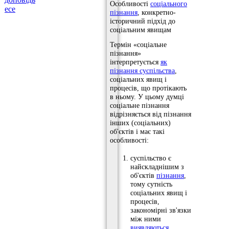
Особливості
соціального
есе
пізнання
, конкретно-
історичний підхід до
соціальним явищам
Термін «соціальне
пізнання»
інтерпретується
як
пізнання суспільства
,
соціальних явищ і
процесів, що протікають
в ньому. У цьому думці
соціальне пізнання
відрізняється від пізнання
інших (соціальних)
об'єктів і має такі
особливості:
суспільство є
найскладнішим з
об'єктів
пізнання
,
тому сутність
соціальних явищ і
процесів,
закономірні зв'язки
між ними
виявляються