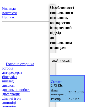
Особливості
Команда
соціального
Контакти
пізнання,
Про нас
конкретно-
історичний
підхід
до
соціальним
явищам
Головна сторінка
Історія
автореферат
біографія
виклад
Скачати
диплом
2.73 Kb.
дипломна робота
Дата
22.02.2018
дисертація
конвертації
Дитячі ігри
Розмір
2.73 Kb.
доповіді
доповідь