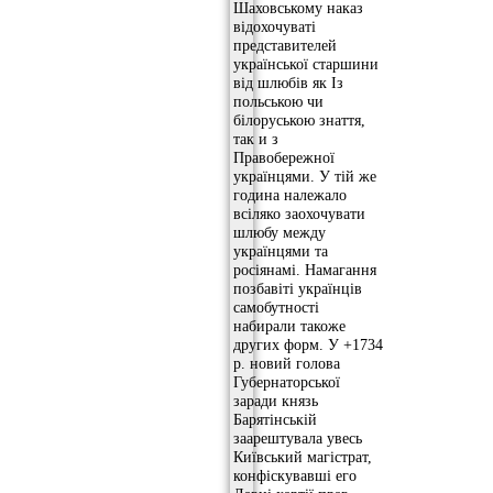
Шаховському наказ
відохочуваті
представителей
української старшини
від шлюбів як Із
польською чи
білоруською знаття,
так и з
Правобережної
українцями. У тій же
година належало
всіляко заохочувати
шлюбу между
українцями та
росіянамі. Намагання
позбавіті українців
самобутності
набирали такоже
других форм. У +1734
р. новий голова
Губернаторської
заради князь
Барятінській
заарештувала увесь
Київський магістрат,
конфіскувавші его