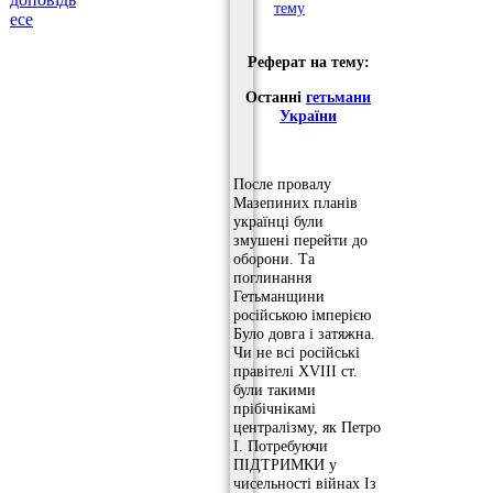
тему
есе
Реферат на тему:
Останні
гетьмани
України
После провалу
Мазепиних планів
українці були
змушені перейти до
оборони. Та
поглинання
Гетьманщини
російською імперією
Було довга і затяжна.
Чи не всі російські
правітелі XVIII ст.
були такими
прібічнікамі
централізму, як Петро
І. Потребуючи
ПІДТРИМКИ у
чисельності війнах Із