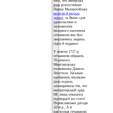
того, что імперська
рада розпустивши
Першу Малоросійську
колегію й видала
декрет
, за Яким «для
удовольствие и
заспокоєння
місцевого населення
гетьманом має буті
звертаючись людина
гідна й віддана».
У жовтні 1727 р.
гетьманом обірають
70-річного
Миргородська
полковника Данила
Апостола. Загальне
одобрения, віклікане
цією подією,
затьмарювала тім, что
імператорській уряд
НЕ лишь отказался
підтвердіті всі статті
Переяславської догоди
1654 р., А й
нав'язував гетьманові