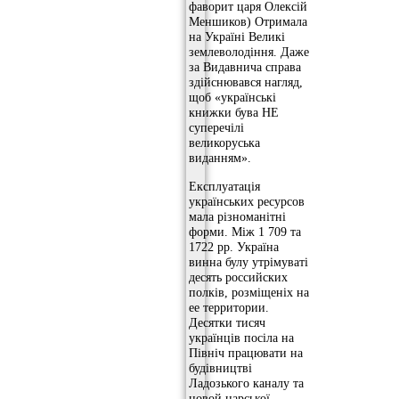
фаворит царя Олексій
Меншиков) Отримала
на Україні Великі
землеволодіння. Даже
за Видавнича справа
здійснювався нагляд,
щоб «українські
книжки бува НЕ
суперечілі
великоруська
виданням».
Експлуатація
українських ресурсов
мала різноманітні
форми. Між 1 709 та
1722 рр. Україна
винна булу утрімуваті
десять российских
полків, розміщеніх на
ее территории.
Десятки тисяч
українців посіла на
Північ працювати на
будівництві
Ладозького каналу та
новой царської