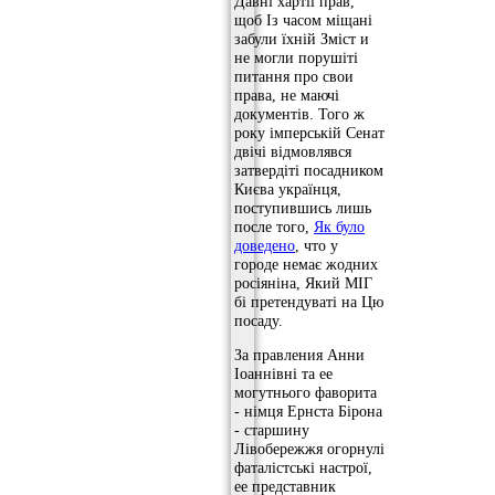
Давні хартії прав,
щоб Із часом міщані
забули їхній Зміст и
не могли порушіті
питання про свои
права, не маючі
документів. Того ж
року імперській Сенат
двічі відмовлявся
затвердіті посадником
Києва українця,
поступившись лишь
после того,
Як було
доведено
, что у
городе немає жодних
росіяніна, Який МІГ
бі претендуваті на Цю
посаду.
За правления Анни
Іоаннівні та ее
могутнього фаворита
- німця Ернста Бірона
- старшину
Лівобережжя огорнулі
фаталістські настрої,
ее представник