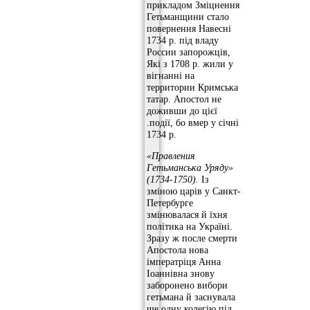
прикладом Зміцнення
Гетьманщини стало
повернення Навесні
1734 р. під владу
России запорожців,
Які з 1708 р. жили у
вігнанні на
территории Кримська
татар. Апостол не
доживши до цієї
.події, бо вмер у січні
1734 р.
«Правления
Гетьманська Уряду»
(1734-1750).
Із
зміною царів у Санкт-
Петербурге
змінювалася й їхня
політика на Україні.
Зразу ж после смерти
Апостола нова
імператріця Анна
Іоаннівна знову
заборонено вибори
гетьмана й заснувала
ще одну колегію під