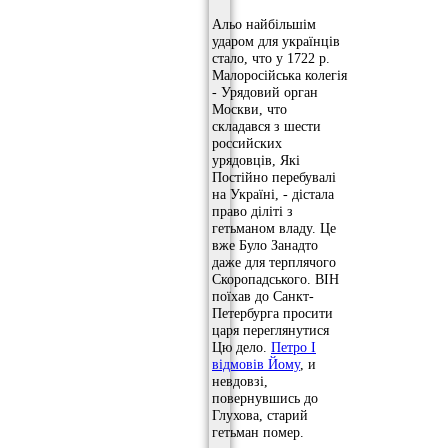
Альо найбільшім
ударом для українців
стало, что у 1722 р.
Малоросійська колегія
- Урядовий орган
Москви, что
складався з шести
российских
урядовців, Які
Постійно перебувалі
на Україні, - дістала
право діліті з
гетьманом владу. Це
вже Було Занадто
даже для терплячого
Скоропадського. ВІН
поїхав до Санкт-
Петербурга просити
царя переглянутися
Цю дело.
Петро І
відмовів Йому
, и
невдовзі,
повернувшись до
Глухова, старий
гетьман помер.