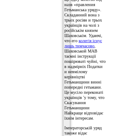
назв «правления
Гетьманська уряду».
Складанний вона з
трьох росіян и трьох
українців на чолі з
російськім князем
Шаховськім. Удаючі,
что его
колегія існує
лишь тимчасово
,
Шаховськой МАВ
таємні інструкції
пошірюваті чуйні, что
в надмірніх Податки
и невмілому
керівніцтві
Гетьманщини винні
попередні гетьмани.
Це мусіло переконаті
українців 'у тому, что
Скасування
Гетьманщини
Найкраще відповідає
їхнім інтересам.
Імператорській уряд
такоже відає