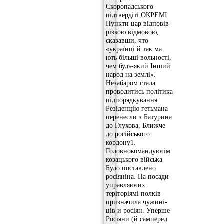
Скоропадського
підтвердіті ОКРЕМІ
Пункти цар відповів
різкою відмовою,
сказавши, что
«українці й так ма
ють більші вольності,
чем будь-який Інший
народ на землі».
Незабаром стала
проводитись політика
підпорядкування.
Резіденцію гетьмана
перенесли з Батурина
до Глухова, Ближче
до російського
кордону1.
Головнокомандуючім
козацького війська
Було поставлено
росіяніна. На посади
управляючих
теріторіямі полків
призначила чужині-
ців и росіян. Уперше
Росіяни (й самперед