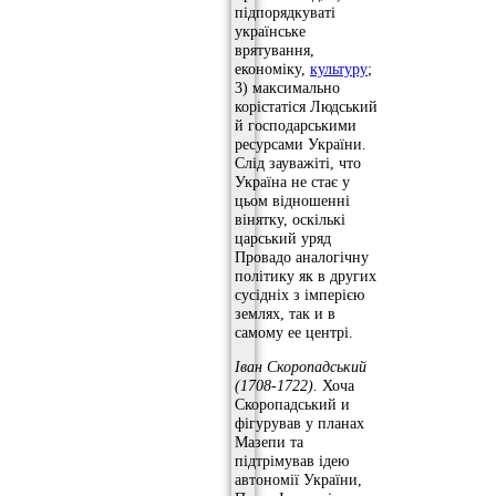
підпорядкуваті
українське
врятування,
економіку,
культуру
;
3) максимально
корістатіся Людський
й господарськими
ресурсами України.
Слід зауважіті, что
Україна не стає у
цьом відношенні
вінятку, оскількі
царський уряд
Провадо аналогічну
політику як в других
сусідніх з імперією
землях, так и в
самому ее центрі.
Іван Скоропадський
(1708-1722).
Хоча
Скоропадський и
фігурував у планах
Мазепи та
підтрімував ідею
автономії України,