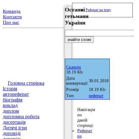
Останні
Реферат на тему
Команда
гетьмани
Контакти
України
Про нас
Скачати
18.19 Kb.
Дата
30.01.2018
Головна сторінка
конвертації
Історія
Розмір
18.19 Kb.
автореферат
Тип
реферат
біографія
виклад
Навігація
диплом
по
дипломна робота
даній
дисертація
сторінці:
Дитячі ігри
Реферат
доповіді
на
доповідь