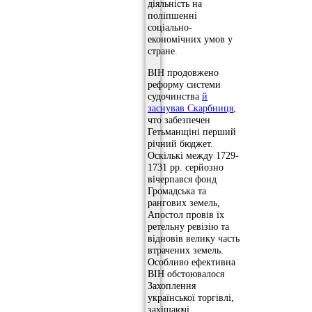
діяльність на
поліпшенні
соціально-
економічних умов у
стране.
ВІН продовжено
реформу системи
судочинства
й
заснував Скарбниця
,
что забезпечен
Гетьманщіні перший
річний бюджет.
Оскількі между 1729-
1731 рр. серйозно
вічерпався фонд
Громадська та
рангових земель,
Апостол провів їх
ретельну ревізію та
відновів велику часть
втрачених земель.
Особливо ефективна
ВІН обстоювалося
Захоплення
української торгівлі,
захіщаючі