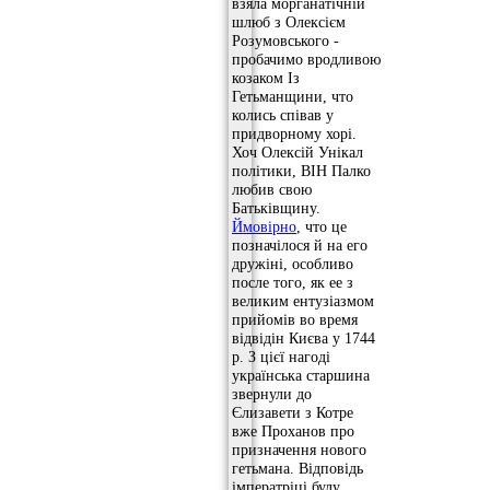
взяла морганатічній
шлюб з Олексієм
Розумовського -
пробачимо вродливою
козаком Із
Гетьманщини, что
колись співав у
придворному хорі.
Хоч Олексій Унікал
політики, ВІН Палко
любив свою
Батьківщину.
Ймовірно
, что це
позначілося й на его
дружіні, особливо
после того, як ее з
великим ентузіазмом
прийомів во время
відвідін Києва у 1744
р. З цієї нагоді
українська старшина
звернули до
Єлизавети з Котре
вже Проханов про
призначення нового
гетьмана. Відповідь
імператріці булу