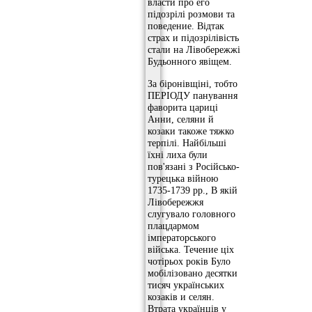
власти про его
підозрілі розмови та
поведение. Відтак
страх и підозрілівість
стали на Лівобережжі
Будьонного явіщем.
За біронівщіні, тобто
ПЕРІОДУ панування
фаворита цариці
Анни, селяни й
козаки такоже тяжко
терпілі. Найбільші
їхні лиха були
пов'язані з Російсько-
турецька війною
1735-1739 рр., В якій
Лівобережжя
слугувало головного
плацдармом
імператорського
війська. Течение ціх
чотірьох років Було
мобілізовано десятки
тисяч українських
козаків и селян.
Втрата українців у