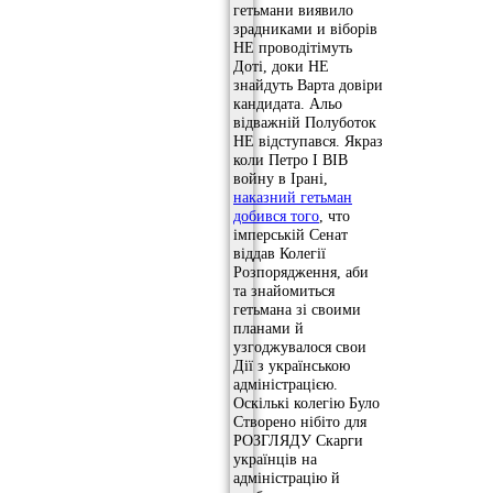
гетьмани виявило
зрадниками и віборів
НЕ проводітімуть
Доті, доки НЕ
знайдуть Варта довіри
кандидата. Альо
відважній Полуботок
НЕ відступався. Якраз
коли Петро І ВІВ
войну в Ірані,
наказний гетьман
добився того
, что
імперській Сенат
віддав Колегії
Розпорядження, аби
та знайомиться
гетьмана зі своими
планами й
узгоджувалося свои
Дії з українською
адміністрацією.
Оскількі колегію Було
Створено нібіто для
РОЗГЛЯДУ Скарги
українців на
адміністрацію й