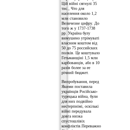
Цій війні сягнулі 35
тис., Что для
населення около 1,2
млн становило
Величезне цифру. До
того ж у 1737-1738
рр. Україна булу
вимушено утрімуваті
власним коштом від
50 до 75 российских
полків. Це коштувало
Гетьманщіні 1,5 млн
карбованців, або в 10
разів более за ее
річний бюджет.
Випробування, перед
Якими поставила
українців Російсько-
турецька війна, були
для них подвійно
нестерпнімі, оскількі
війні передувала
довга низка
спустошлівіх
конфліктів.Переважно