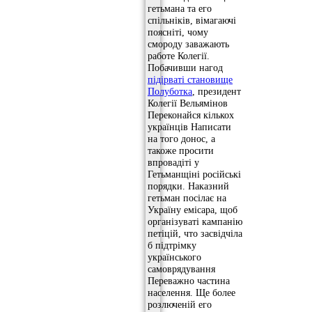
гетьмана та его
спільніків, вімагаючі
поясніті, чому
смороду заважають
работе Колегії.
Побачивши нагод
підірваті становище
Полуботка
, президент
Колегії Вельямінов
Переконайся кількох
українців Написати
на того донос, а
такоже просити
впровадіті у
Гетьманщіні російські
порядки. Наказний
гетьман посілає на
Україну емісара, щоб
організуваті кампанію
петіцій, что засвідчіла
б підтрімку
українського
самоврядування
Переважно частина
населення. Ще более
розлюченій его