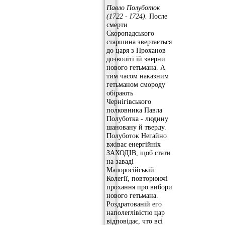
Павло Полуботок
(1722
-
І724).
После
смерти
Скоропадського
старшина звертається
до царя з Проханов
дозволіті їй зверни
нового гетьмана. А
тим часом наказним
гетьманом смороду
обірають
Чернігівського
полковника Павла
Полуботка - людину
шановану й тверду.
Полуботок Негайно
вжіває енергійніх
ЗАХОДІВ, щоб стати
на заваді
Малоросійській
Колегії, повторюючі
прохання про вибори
нового гетьмана.
Роздратованій его
наполеглівістю цар
відповідає, что всі