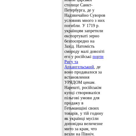
столице Санкт-
Петербурга, де у
Надзвичайно Суворов
условиях много з них
погибли. У 1719 р.
українцям запретили
експортуваті зерно
безпосередно на
Захід. Натомість
смороду малі довозіті
его у російські
порти
Ригу та
Архангельський
, де
воно продавалося за
встановлення
УРЯДОМ ценам.
Нарешті, російськім
купці створюваліся
пільгові умови для
продажу в
Гетьманщіні своих
товарів, у тій годину
як українці мусіли
доповідна величезне
мито за крам, что
везли на Північ.