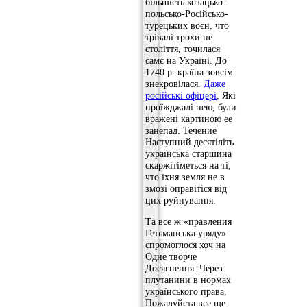
більшість козацько-
польсько-Російсько-
турецьких воєн, что
трівалі трохи не
століття, точилася
самє на Україні. До
1740 р. країна зовсім
знекровілася.
Даже
російські офіцері
, Які
проїжджалі нею, були
вражені картиною ее
занепад. Течение
Наступний десятіліть
українська старшина
скаржітіметься на ті,
что їхня земля не в
змозі оправітіся від
цих руйнування.
Та все ж «правления
Гетьманська уряду»
спромоглося хоч на
Одне творче
Досягнення. Через
плутанини в нормах
українського права,
Пожалуйста все ще