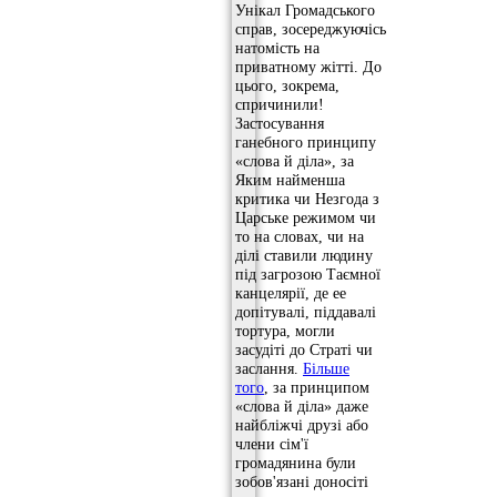
Унікал Громадського
справ, зосереджуючісь
натомість на
приватному жітті. До
цього, зокрема,
спричинили!
Застосування
ганебного принципу
«слова й діла», за
Яким найменша
критика чи Незгода з
Царське режимом чи
то на словах, чи на
ділі ставили людину
під загрозою Таємної
канцелярії, де ее
допітувалі, піддавалі
тортура, могли
засудіті до Страті чи
заслання.
Більше
того
, за принципом
«слова й діла» даже
найбліжчі друзі або
члени сім'ї
громадянина були
зобов'язані доносіті