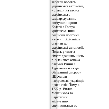
запекли ворогом
української автономії,
- ставши на захист
українського
самоврядування,
виступили проти
Колегії з Гостра
критикою. Інші
російські політики
начали пріхільніше
ставити до
української автономії,
Позаяк у тисяча
сімсот двадцять шість
р. з'явилися ознака
блізької Війни з
Туреччина й за ціх
обставинні смороду
НЕ Хотіли
настроюваті українців
проти себе. Тому в
1727 р. Вплив
Меншикова та
Стратегічні
міркування
спричинилися до