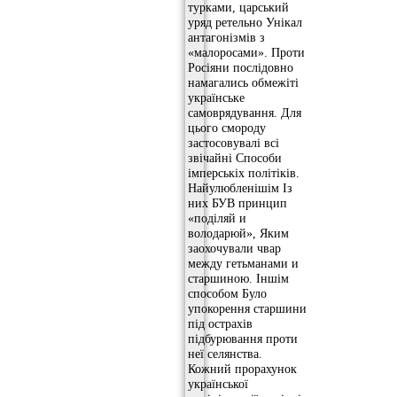
турками, царський
уряд ретельно Унікал
антагонізмів з
«малоросами». Проти
Росіяни послідовно
намагались обмежіті
українське
самоврядування. Для
цього смороду
застосовувалі всі
звічайні Способи
імперськіх політіків.
Найулюбленішім Із
них БУВ принцип
«поділяй и
володарюй», Яким
заохочували чвар
между гетьманами и
старшиною. Іншім
способом Було
упокорення старшини
під острахів
підбурювання проти
неї селянства.
Кожний прорахунок
української