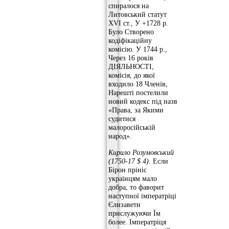
спиралося на
Литовський статут
XVI ст., У +1728 р.
Було Створено
кодіфікаційну
комісію. У 1744 р.,
Через 16 років
ДІЯЛЬНОСТІ,
комісія, до якої
входило 18 Членів,
Нарешті постелили
новий кодекс під назв
«Права, за Якими
судитися
малоросійській
народ».
Кирило Розумовський
(1750-17 $ 4).
Если
Бірон прініс
українцям мало
добра, то фаворит
наступної імператріці
Єлизавети
прислужуючи Їм
более. Імператріця