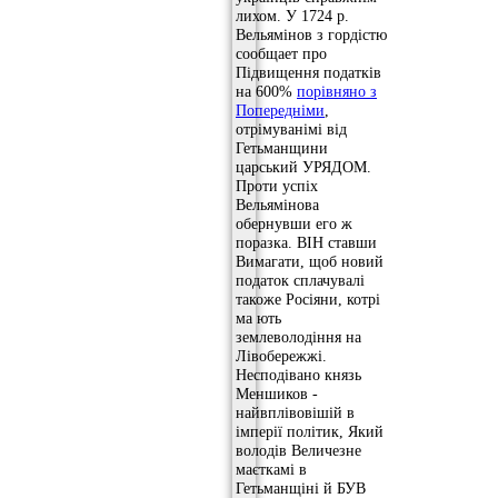
лихом. У 1724 р.
Вельямінов з гордістю
сообщает про
Підвищення податків
на 600%
порівняно з
Попередніми
,
отрімуванімі від
Гетьманщини
царський УРЯДОМ.
Проти успіх
Вельямінова
обернувши его ж
поразка. ВІН ставши
Вимагати, щоб новий
податок сплачувалі
такоже Росіяни, котрі
ма ють
землеволодіння на
Лівобережжі.
Несподівано князь
Меншиков -
найвплівовішій в
імперії політик, Який
володів Величезне
маєткамі в
Гетьманщіні й БУВ