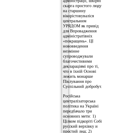
адміністрації, шкірні
скарга простого люду
на старшину
вікорістовуваліся
центральним
УРЯДОМ як привід
для Впровадження
адміністратівніх
«покращень». ЦІ
нововведення
незмінне
супроводжували
благочестивими
деклараціямі про ті,
что в їхній Основі
лежить монарше
Піклування про
Суспільний добробут.
Російська
централізаторська
політика на Україні
передбачало три
основних мети: 1)
Цілком підкоріті Собі
русский верхівку и
простий люд; 2)