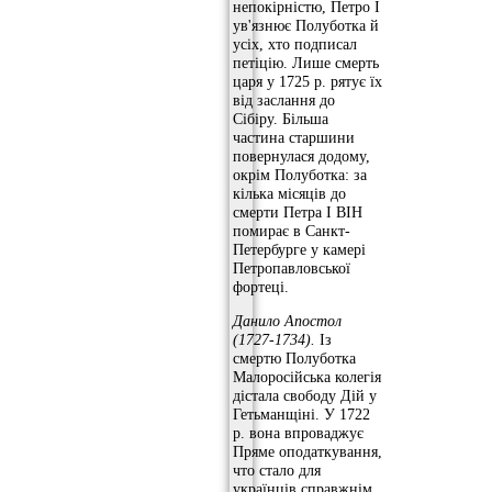
непокірністю, Петро І
ув'язнює Полуботка й
усіх, хто подписал
петіцію. Лише смерть
царя у 1725 р. рятує їх
від заслання до
Сібіру. Більша
частина старшини
повернулася додому,
окрім Полуботка: за
кілька місяців до
смерти Петра І ВІН
помирає в Санкт-
Петербурге у камері
Петропавловської
фортеці.
Данило Апостол
(1727-1734).
Із
смертю Полуботка
Малоросійська колегія
дістала свободу Дій у
Гетьманщіні. У 1722
р. вона впроваджує
Пряме оподаткування,
что стало для
українців справжнім