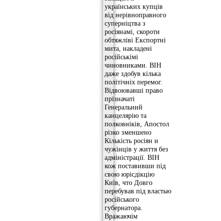
українських купців
від нерівноправного
суперніцтва з
росіянамі, скороти
обтяжліві Експортні
мита, накладені
російськімі
чиновниками. ВІН
даже здобув кілька
політічніх перемог.
Відвоювавші право
прізначаті
Генеральний
канцелярію та
полковніків, Апостол
різко зменшено
Кількість росіян и
чужінців у життя без
адміністрації. ВІН
кож поставивши під
свою юрісдікцію
Київ, что Довго
перебував під властью
російського
губернатора.
Вражаючім