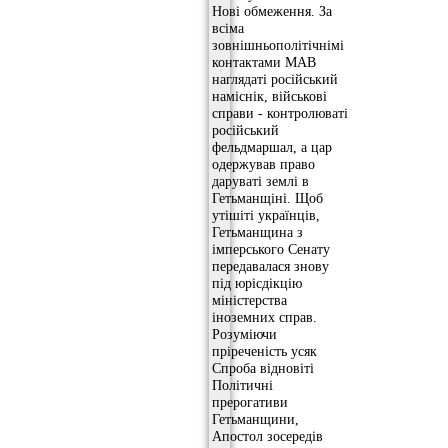
Нові обмеження. За
всіма
зовнішньополітічнімі
контактами МАВ
наглядаті російський
наміснік, військові
справи - контролюваті
російський
фельдмаршал, а цар
одержував право
даруваті землі в
Гетьманщіні. Щоб
утішіті українців,
Гетьманщина з
імперського Сенату
передавалася знову
під юрісдікцію
міністерства
іноземних справ.
Розуміючи
пріреченість усяк
Спроба відновіті
Політичні
прерогативи
Гетьманщини,
Апостол зосередів