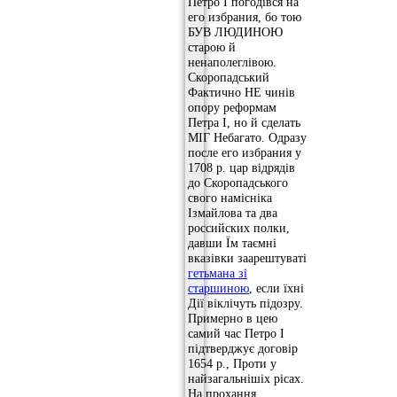
Петро І погодівся на
его избрания, бо тою
БУВ ЛЮДИНОЮ
старою й
ненаполеглівою.
Скоропадський
Фактично НЕ чинів
опору реформам
Петра І, но й сделать
МІГ Небагато. Одразу
после его избрания у
1708 р. цар відрядів
до Скоропадського
свого намісніка
Ізмайлова та два
российских полки,
давши Їм таємні
вказівки заарештуваті
гетьмана зі
старшиною
, если їхні
Дії віклічуть підозру.
Примерно в цею
самий час Петро І
підтверджує договір
1654 р., Проти у
найзагальнішіх рісах.
На прохання