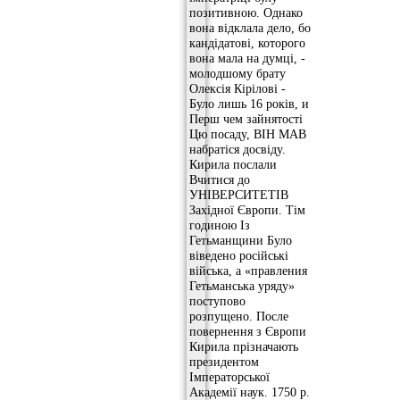
позитивною. Однако
вона відклала дело, бо
кандідатові, которого
вона мала на думці, -
молодшому брату
Олексія Кірілові -
Було лишь 16 років, и
Перш чем зайнятості
Цю посаду, ВІН МАВ
набратіся досвіду.
Кирила послали
Вчитися до
УНІВЕРСИТЕТІВ
Західної Європи. Тім
годиною Із
Гетьманщини Було
віведено російські
війська, а «правления
Гетьманська уряду»
поступово
розпущено. После
повернення з Європи
Кирила прізначають
президентом
Імператорської
Академії наук. 1750 р.