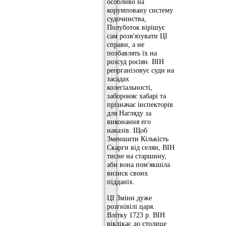
особливо на
корумповану систему
судочинства,
Полуботок вірішує
сам розв'язувати ЦІ
справи, а не
позбавлять їх на
розсуд росіян. ВІН
реорганізовує суди на
засадах
колегіальності,
забороняє хабарі та
прізначає інспекторів
для Нагляду за
виконання его
наказів. Щоб
Зменшити Кількість
Скарги від селян, ВІН
тисне на старшину,
аби вона пом'якшіла
визиск своих
підданіх.
ЦІ Зміни дуже
розгнівілі царя.
Влітку 1723 р. ВІН
віклікає до столице