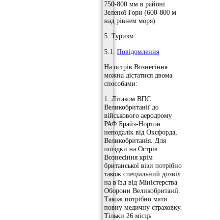
750-800 мм в районі
Зеленої Гори (600-800 м
над рівнем моря).
5. Туризм
5.1.
Повідомлення
На острів Вознесіння
можна дістатися двома
способами:
1. Літаком ВПС
Великобританії до
військового аеродрому
РАФ Брайз-Нортон
неподалік від Оксфорда,
Великобританія. Для
поїздки на Острів
Вознесіння крім
британської візи потрібно
також спеціальний дозвіл
на в'їзд від Міністерства
Оборони Великобританії.
Також потрібно мати
повну медичну страховку.
Тільки 26 місць