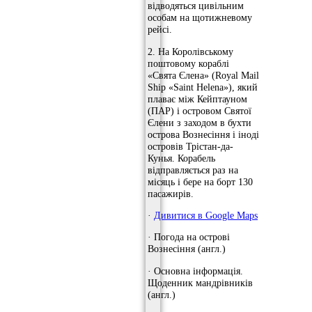
відводяться цивільним
особам на щотижневому
рейсі.
2. На Королівському
поштовому кораблі
«Свята Єлена» (Royal Mail
Ship «Saint Helena»), який
плаває між Кейптауном
(ПАР) і островом Святої
Єлени з заходом в бухти
острова Вознесіння і іноді
островів Трістан-да-
Кунья. Корабель
відправляється раз на
місяць і бере на борт 130
пасажирів.
·
Дивитися в Google Maps
· Погода на острові
Вознесіння (англ.)
· Основна інформація.
Щоденник мандрівників
(англ.)