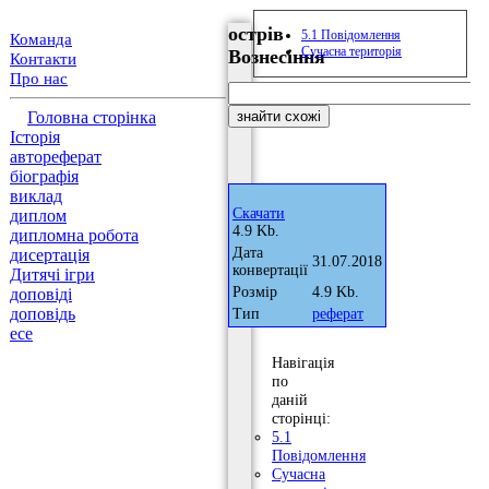
острів
5.1 Повідомлення
Команда
Сучасна територія
Вознесіння
Контакти
Про нас
Головна сторінка
Історія
автореферат
біографія
виклад
Скачати
диплом
4.9 Kb.
дипломна робота
Дата
дисертація
31.07.2018
конвертації
Дитячі ігри
Розмір
4.9 Kb.
доповіді
доповідь
Тип
реферат
есе
Навігація
по
даній
сторінці:
5.1
Повідомлення
Сучасна