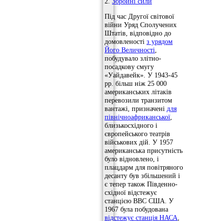
2.
Збройні сили
Під час Другої світової
війни Уряд Сполучених
Штатів, відповідно до
домовленості
з урядом
Його Величності
,
побудувало злітно-
посадкову смугу
«Уайдавейк». У 1943-45
рр. більш ніж 25 000
американських літаків
перевозили транзитом
вантажі, призначені
для
північноафриканської
,
близькосхідного і
європейського театрів
військових дій. У 1957
американська присутність
було відновлено, і
плацдарм для повітряного
десанту був збільшений і
є тепер також Південно-
східної відстежує
станцією ВВС США. У
1967 була побудована
відстежує станція НАСА
,