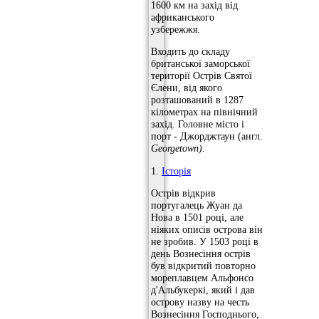
1600 км на захід від
африканського
узбережжя.
Входить до складу
британської заморської
території Острів Святої
Єлени, від якого
розташований в 1287
кілометрах на північний
захід. Головне місто і
порт - Джорджтаун (англ.
Georgetown).
1.
Історія
Острів відкрив
португалець Жуан да
Нова в 1501 році, але
ніяких описів острова він
не зробив. У 1503 році в
день Вознесіння острів
був відкритий повторно
мореплавцем Альфонсо
д'Альбукеркі, який і дав
острову назву на честь
Вознесіння Господнього,