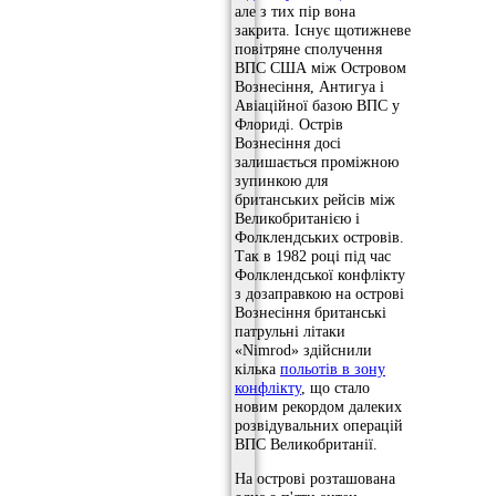
але з тих пір вона
закрита. Існує щотижневе
повітряне сполучення
ВПС США між Островом
Вознесіння, Антигуа і
Авіаційної базою ВПС у
Флориді. Острів
Вознесіння досі
залишається проміжною
зупинкою для
британських рейсів між
Великобританією і
Фолклендських островів.
Так в 1982 році під час
Фолклендської конфлікту
з дозаправкою на острові
Вознесіння британські
патрульні літаки
«Nimrod» здійснили
кілька
польотів в зону
конфлікту
, що стало
новим рекордом далеких
розвідувальних операцій
ВПС Великобританії.
На острові розташована