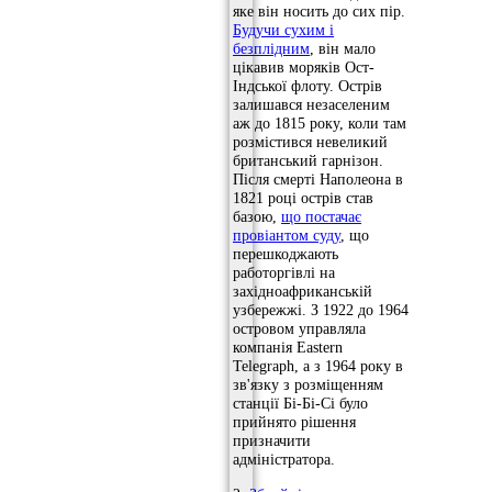
яке він носить до сих пір.
Будучи сухим і
безплідним
, він мало
цікавив моряків Ост-
Індської флоту. Острів
залишався незаселеним
аж до 1815 року, коли там
розмістився невеликий
британський гарнізон.
Після смерті Наполеона в
1821 році острів став
базою,
що постачає
провіантом суду
, що
перешкоджають
работоргівлі на
західноафриканській
узбережжі. З 1922 до 1964
островом управляла
компанія Eastern
Telegraph, а з 1964 року в
зв'язку з розміщенням
станції Бі-Бі-Сі було
прийнято рішення
призначити
адміністратора.