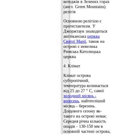
котеджів в Зелених горах
(англ. Green Mountains).
релігія
Основною релігією є
протестантизм. У
Джоржтаун знаходиться
англіканська
церква
Святої Марії
, також на
острові є невелика
Римська Католицька
церква.
4. Клімат
Клімат острова
субтропічний,
температура коливається
від 25 до 27 ° С, самої
холодний місяць -
вересень
, найтепліший
місяць - березень.
Дощового сезону як-
такого на острові немає.
Середня річна кількість
опадів - 130-150 мм в
основній частині острова,