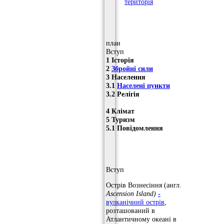
територія
план
Вступ
1 Історія
2
Збройні сили
3 Населення
3.1
Населені пункти
3.2 Релігія
4 Клімат
5 Туризм
5.1 Повідомлення
Вступ
Острів Вознесіння (англ.
Ascension Island)
-
вулканічний острів
,
розташований в
Атлантичному океані в