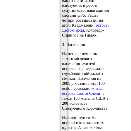
одна з п'яти антен,
іспозуемих в роботі
супутникової навігаційної
системи GPS. Решта
чотири розташовані на
атолі Кваджалейн,
острові
Дієго-Гарсія
, Колорадо-
Спрінгс і на Гаваях.
3. Населення
На острові немає як
такого місцевого
населення. Жителі
острова - це переважно
службовці і військові з
сім'ями. Населення на
2005 рік становила 1100
осіб, переважно
жителі
острова Святої Єлени
, а
також 150 жителів США і
200 чоловік зі
Сполученого Королівства.
Населені пунктиНа
острові п'ять населених
пунктів: А також кілька