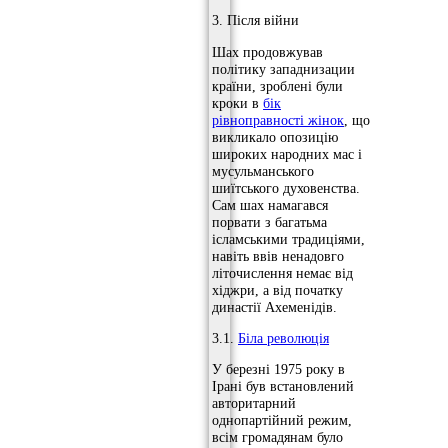
3. Після війни
Шах продовжував
політику западнизации
країни, зроблені були
кроки в
бік
рівноправності жінок
, що
викликало опозицію
широких народних мас і
мусульманського
шиїтського духовенства.
Сам шах намагався
порвати з багатьма
ісламськими традиціями,
навіть ввів ненадовго
літочислення немає від
хіджри, а від початку
династії Ахеменідів.
3.1.
Біла революція
У березні 1975 року в
Ірані був встановлений
авторитарний
однопартійний режим,
всім громадянам було