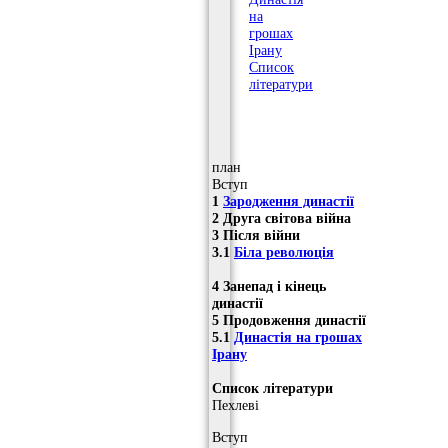
на
грошах
Ірану
Список
літератури
план
Вступ
1
Зародження династії
2 Друга світова війна
3 Після війни
3.1
Біла революція
4 Занепад і кінець
династії
5 Продовження династії
5.1
Династія на грошах
Ірану
Список літератури
Пехлеві
Вступ