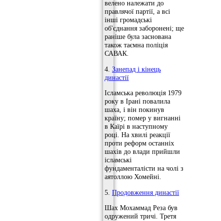
велено належати до
правлячої партії, а всі
інші громадські
об'єднання заборонені; ще
раніше була заснована
також таємна поліція
САВАК.
4.
Занепад і кінець
династії
Ісламська революція 1979
року в Ірані повалила
шаха, і він покинув
країну; помер у вигнанні
в Каїрі в наступному
році. На хвилі реакції
проти реформ останніх
шахів до влади прийшли
ісламські
фундаменталісти на чолі з
аятоллою Хомейні.
5.
Продовження династії
Шах Мохаммад Реза був
одружений тричі. Третя