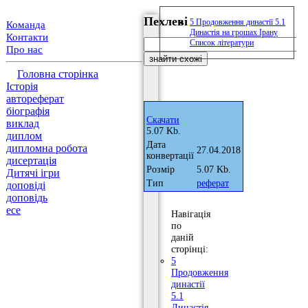
Пехлеві
5 Продовження династії 5.1
Команда
Династія на грошах Ірану
Контакти
Список літератури
Про нас
Головна сторінка
Історія
автореферат
біографія
Скачати
виклад
5.07 Kb.
диплом
Дата
дипломна робота
27.04.2018
конвертації
дисертація
Розмір
5.07 Kb.
Дитячі ігри
Тип
реферат
доповіді
доповідь
есе
Навігація
по
даній
сторінці:
5
Продовження
династії
5.1
Династія