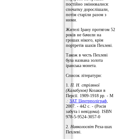
постійно змінювалися:
спочатку дорослішали,
потім старіли разом з
ними.
Жителі Ірану протягом 52
років не бачили на
грошах нікого, крім
портретів шахів Пехлеві.
Також в честь Пехлеві
була названа золота
іранська монета.
Список літератури:
1.
П. Н. стріляної
(Калабухов)
Козаки в
Персії. 1909-1918 рр. - М
.:
ЗАТ Центрполіграф
,
2007. - 442 с. - (Росія
забута і невідома). ISBN
978-5-9524-3057-0
2.
Навколосвіт
Реза-шах
Пехлеві.