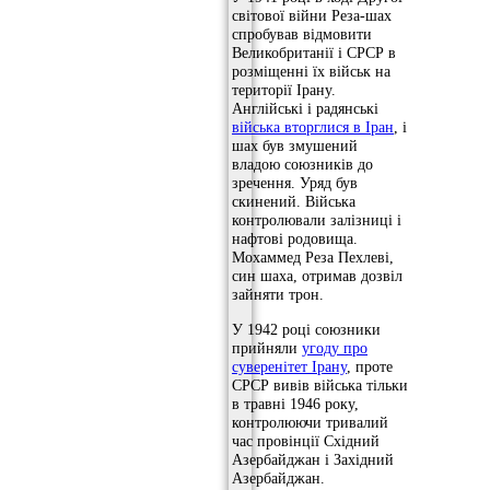
світової війни Реза-шах
спробував відмовити
Великобританії і СРСР в
розміщенні їх військ на
території Ірану.
Англійські і радянські
війська вторглися в Іран
, і
шах був змушений
владою союзників до
зречення. Уряд був
скинений. Війська
контролювали залізниці і
нафтові родовища.
Мохаммед Реза Пехлеві,
син шаха, отримав дозвіл
зайняти трон.
У 1942 році союзники
прийняли
угоду про
суверенітет Ірану
, проте
СРСР вивів війська тільки
в травні 1946 року,
контролюючи тривалий
час провінції Східний
Азербайджан і Західний
Азербайджан.