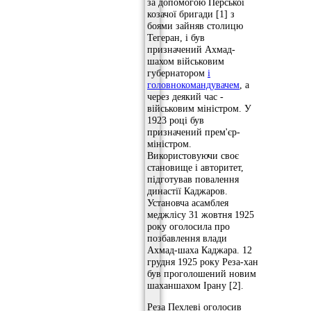
за допомогою Перської
козачої бригади [1] з
боями зайняв столицю
Тегеран, і був
призначений Ахмад-
шахом військовим
губернатором
і
головнокомандувачем
, а
через деякий час -
військовим міністром. У
1923 році був
призначений прем'єр-
міністром.
Використовуючи своє
становище і авторитет,
підготував повалення
династії Каджаров.
Установча асамблея
меджлісу 31 жовтня 1925
року оголосила про
позбавлення влади
Ахмад-шаха Каджара. 12
грудня 1925 року Реза-хан
був проголошений новим
шаханшахом Ірану [2].
Реза Пехлеві оголосив