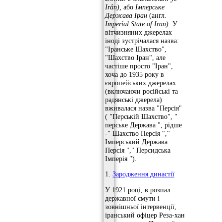
Irân),
або
Імперське
Держава Іран
(англ.
Imperial State of Iran).
У
вітчизняних джерелах
іноді зустрічалася назва:
"Іранське Шахство",
"Шахство Іран", але
частіше просто "Іран",
хоча до 1935 року в
європейських джерелах
(включаючи російські та
радянські джерела)
вживалася назва "Персія"
( "Перській Шахство", "
перське Держава ", рідше
-" Шахство Персія ","
Імперський Держава
Персія "," Персидська
Імперія ").
1.
Зародження династії
У 1921 році, в розпал
державної смути і
зовнішньої інтервенції,
іранський офіцер Реза-хан