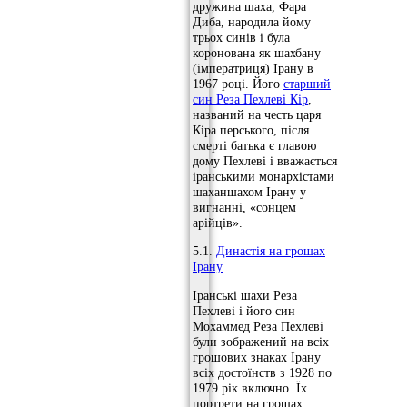
дружина шаха, Фара
Диба, народила йому
трьох синів і була
коронована як шахбану
(імператриця) Ірану в
1967 році. Його
старший
син Реза Пехлеві Кір
,
названий на честь царя
Кіра перського, після
смерті батька є главою
дому Пехлеві і вважається
іранськими монархістами
шаханшахом Ірану у
вигнанні, «сонцем
арійців».
5.1.
Династія на грошах
Ірану
Іранські шахи Реза
Пехлеві і його син
Мохаммед Реза Пехлеві
були зображений на всіх
грошових знаках Ірану
всіх достоїнств з 1928 по
1979 рік включно. Їх
портрети на грошах