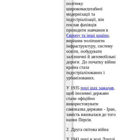
політику
широкомасштабної
модернізації та
індустріалізації, він
послав фахівців
проходити навчання в
Європу та інші країни
,
вирішив поліпшити
інфраструктуру, систему
освіти, побудувати
залізничні й автомобільні
дороги. До початку війни
країна стала
індустріалізованих і
урбанізованих.
У 1935
році шах зажадав
,
щоб іноземні держави
стали офіційно
використовувати
самоназва держави - Іран,
замість вживалася до того
назви Персія.
2. Друга світова війна
У 1941 році в ході Другої