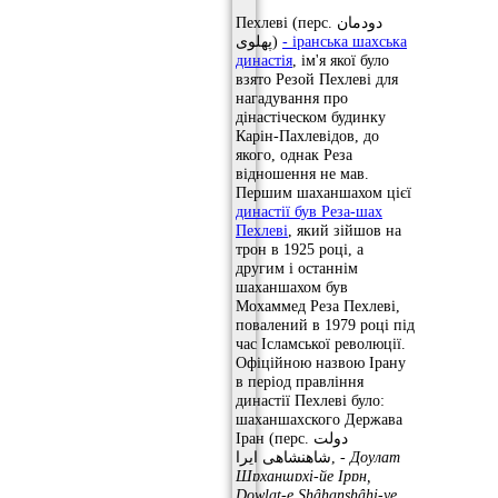
Пехлеві (перс. دودمان
پهلوی)
- іранська шахська
династія
, ім'я якої було
взято Резой Пехлеві для
нагадування про
дінастіческом будинку
Карін-Пахлевідов, до
якого, однак Реза
відношення не мав.
Першим шаханшахом цієї
династії був Реза-шах
Пехлеві
, який зійшов на
трон в 1925 році, а
другим і останнім
шаханшахом був
Мохаммед Реза Пехлеві,
повалений в 1979 році під
час Ісламської революції.
Офіційною назвою Ірану
в період правління
династії Пехлеві було:
шаханшахского Держава
Іран (перс. دولت
شاهنشاهی ایرا, -
Доулат
Шɒханшɒхі-йе Ірɒн,
Dowlat-e Shâhanshâhi-ye