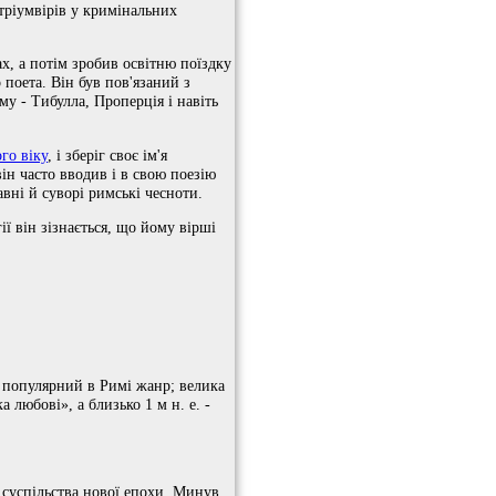
«тріумвірів у кримінальних
х, а потім зробив освітню поїздку
 поета. Він був пов'язаний з
у - Тибулла, Проперція і навіть
го віку
, і зберіг своє ім'я
ін часто вводив і в свою поезію
вні й суворі римські чесноти.
ії він зізнається, що йому вірші
й популярний в Римі жанр; велика
 любові», а близько 1 м н. е. -
 суспільства нової епохи. Минув