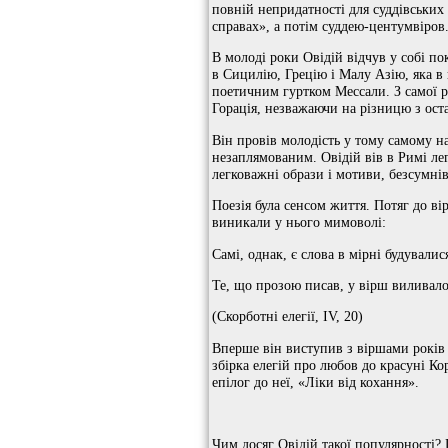
повній непридатності для суддівських 
справах», а потім суддею-центумвіров.
В молоді роки Овідій відчув у собі п
в Сицилію, Грецію і Малу Азію, яка в 
поетичним гуртком Мессали. З самої р
Горація, незважаючи на різницю з оста
Він провів молодість у тому самому н
незаплямованим. Овідій вів в Римі ле
легковажні образи і мотиви, безсумнів
Поезія була сенсом життя. Потяг до ві
виникали у нього мимоволі:
Самі, однак, є слова в мірні будувалис
Те, що прозою писав, у вірш виливало
(Скорботні елегії, IV, 20)
Вперше він виступив з віршами років 
збірка елегій про любов до красуні Кор
епілог до неї, «Ліки від кохання».
Чим досяг Овідій такої популярності?