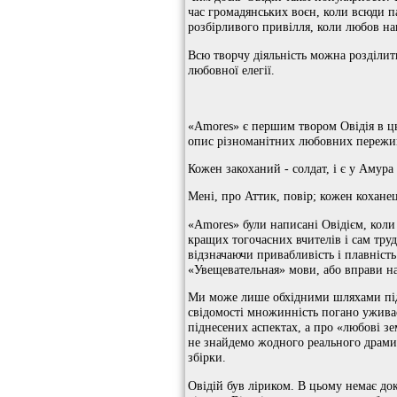
час громадянських воєн, коли всюди п
розбірливого привілля, коли любов нав
Всю творчу діяльність можна розділит
любовної елегії.
«Amores» є першим твором Овідія в ць
опис різноманітних любовних пережи
Кожен закоханий - солдат, і є у Амура 
Мені, про Аттик, повір; кожен коханец
«Amores» були написані Овідієм, коли 
кращих тогочасних вчителів і сам тру
відзначаючи привабливість і плавність 
«Увещевательная» мови, або вправи на
Ми може лише обхідними шляхами піді
свідомості множинність погано уживає
піднесених аспектах, а про «любові зе
не знайдемо жодного реального драми, 
збірки.
Овідій був ліриком. В цьому немає док