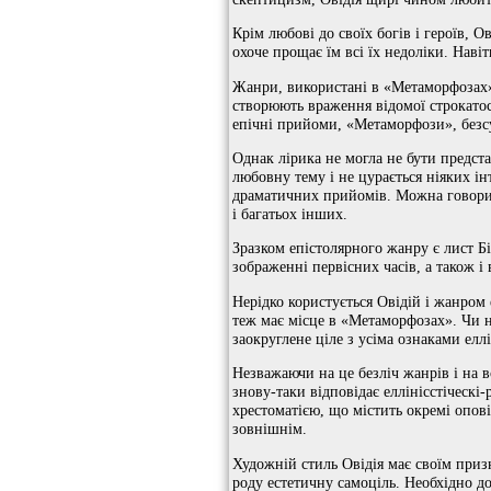
Крім любові до своїх богів і героїв, 
охоче прощає їм всі їх недоліки. Наві
Жанри, використані в «Метаморфозах», 
створюють враження відомої строкатост
епічні прийоми, «Метаморфози», безсу
Однак лірика не могла не бути предс
любовну тему і не цурається ніяких і
драматичних прийомів. Можна говорити
і багатьох інших.
Зразком епістолярного жанру є лист Біб
зображенні первісних часів, а також і
Нерідко користується Овідій і жанром 
теж має місце в «Метаморфозах». Чи н
заокруглене ціле з усіма ознаками еллі
Незважаючи на це безліч жанрів і на 
знову-таки відповідає еллінісстіческі
хрестоматією, що містить окремі опов
зовнішнім.
Художній стиль Овідія має своїм приз
роду естетичну самоціль. Необхідно до