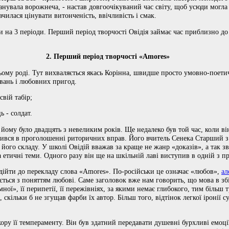
анувала ворожнеча, - настав довгоочікуваний час світу, щоб усюди могла
чилася цінувати витонченість, ввічливість і смак.
и на 3 періоди. Перший період творчості Овідія займає час приблизно до
2. Перший період творчості «Amores»
ому роді. Тут вихваляється якась Корінна, швидше просто умовно-поетич
вань і любовних пригод.
свій табір;
ь - солдат.
йому було двадцять з невеликим років. Ще недалеко був той час, коли він
дився в проголошенні риторичних вправ. Його вчитель Сенека Старший з
його складу. У школі Овідій вважав за краще не жанр «доказів», а так зва
 етичні теми. Одного разу він ще на шкільній лаві виступив в одній з 
йти до перекладу слова «Amores». По-російськи це означає «любов»,
ал
ться з поняттям любові. Саме заголовок вже нам говорить, що мова в збі
мної», її перипетії, її пережівніях, за якими немає глибокого, тим більш
скільки б не згущав фарби їх автор. Більш того, відтінок легкої іронії 
ору її темпераменту. Він був здатний передавати душевні бурхливі емоці