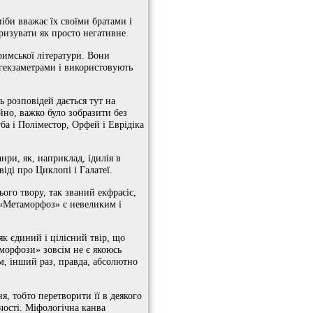
іби вважає їх своїми братами і
еризувати як просто негативне.
римської літератури. Вони
 гекзаметрами і використовують
ь розповідей дається тут на
йно, важко було зобразити без
ба і Поліместор, Орфей і Еврідіка
нри, як, наприклад, ідилія в
іді про Циклопі і Галатеї.
ого твору, так званий екфрасіс,
 «Метаморфоз» є невеликим і
к єдиний і цілісний твір, що
аморфози» зовсім не є якоюсь
м, інший раз, правда, абсолютно
, тобто перетворити її в деякого
чості. Міфологічна канва