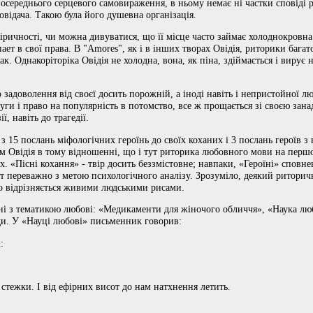
посереднього серцевого самовираження, в ньому немає ні частки сповіді 
повідача. Такою була його душевна організація.
іричності, чи можна дивуватися, що її місце часто займає холоднокровна 
ает в свої права. В "Amores", як і в інших творах Овідія, риторики багат
к. Однакоріторіка Овідія не холодна, вона, як піна, здіймається і виру
 задоволення від своєї досить порожній, а іноді навіть і непристойної лю
уги і право на популярність в потомство, все ж прощається зі своєю зан
, навіть до трагедії.
 з 15 послань міфологічних героїнь до своїх коханих і 3 послань героїв з
ом Овідія в тому відношенні, що і тут риторика любовного мови на першом
х. «Пісні кохання» - твір досить беззмістовне; навпаки, «Героїні» сповн
ут переважно з метою психологічного аналізу. Зрозуміло, деякий риторич
то відрізняється живими людськими рисами.
ані з тематикою любові: «Медикаменти для жіночого обличчя», «Наука люб
ди. У «Науці любові» письменник говорив:
:
 стежки. І від ефірних висот до нам натхнення летить.