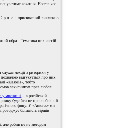
 пануватиме кохання. Настав час
 2 р н. е. і присвячений виключно
ний образ. Тематика цих елегій -
 слухав лекції з риторики у
 похвалою відгукується про них,
ні «suasoria», тобто
промов захисником прав любові.
е у множині
, - в російській
рнику буде йти не про любов в її
 трагічного фону. У «Amores» ми
супроводжує більшість віршів
ї, але робив це не методом