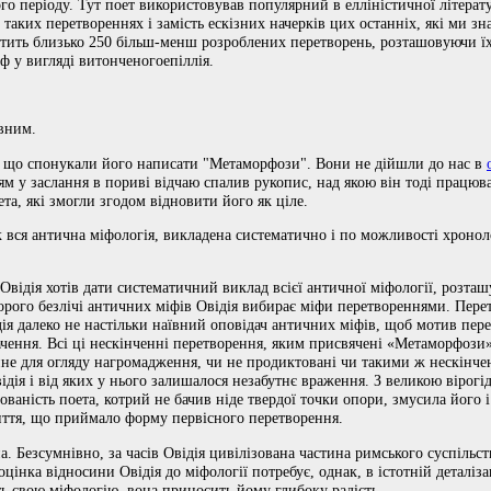
о періоду. Тут поет використовував популярний в елліністичної літерат
 таких перетвореннях і замість ескізних начерків цих останніх, які ми зн
стить близько 250 більш-менш розроблених перетворень, розташовуючи їх
ф у вигляді витонченогоепіллія.
вним.
, що спонукали його написати "Метаморфози". Вони не дійшли до нас в
ям у заслання в пориві відчаю спалив рукопис, над якою він тоді працював
ета, які змогли згодом відновити його як ціле.
вся антична міфологія, викладена систематично і по можливості хронолог
відія хотів дати систематичний виклад всієї античної міфології, розташув
зорого безлічі античних міфів Овідія вибирає міфи перетвореннями. Пе
ідія далеко не настільки наївний оповідач античних міфів, щоб мотив пер
ачення. Всі ці нескінченні перетворення, яким присвячені «Метаморфоз
пне для огляду нагромадження, чи не продиктовані чи такими ж нескінч
відія і від яких у нього залишалося незабутнє враження. З великою віро
ваність поета, котрий не бачив ніде твердої точки опори, змусила його і
иття, що приймало форму первісного перетворення.
. Безсумнівно, за часів Овідія цивілізована частина римського суспільст
цінка відносини Овідія до міфології потребує, однак, в істотній деталіза
ь свою міфологію, вона приносить йому глибоку радість.