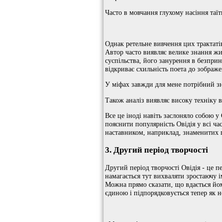
Часто в мовчання глухому насіння таїт
Однак ретельне вивчення цих трактаті
Автор часто виявляє велике знання ж
суспільства, його занурення в безпри
відкриває схильність поета до зображ
У міфах завжди для мене потрібний зн
Також аналіз виявляє високу техніку в
Все це іноді навіть заслоняло собою 
пояснити популярність Овідія у всі час
наставником, наприклад, знаменитих 
3. Другий період творчості
Другий період творчості Овідія - це п
намагається тут вихваляти зростаючу 
Можна прямо сказати, що вдається йо
єдиною і підпорядковується тепер як н