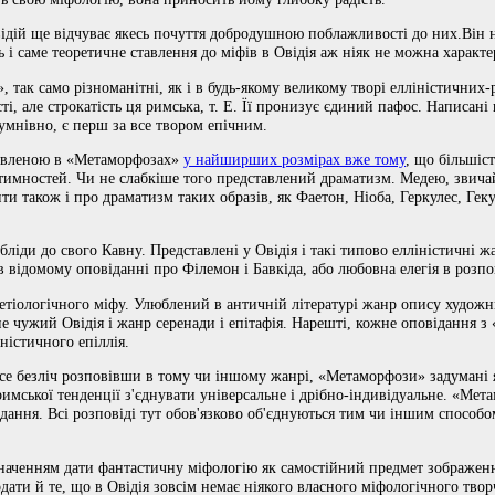
Овідій ще відчуває якесь почуття добродушною поблажливості до них.Він н
ть і саме теоретичне ставлення до міфів в Овідія аж ніяк не можна характ
так само різноманітні, як і в будь-якому великому творі елліністичних-
і, але строкатість ця римська, т. Е. Її пронизує єдиний пафос. Написані
мнівно, є перш за все твором епічним.
тавленою в «Метаморфозах»
у найширших розмірах вже тому
, що більшіст
нтимностей. Чи не слабкіше того представлений драматизм. Медею, звича
 також і про драматизм таких образів, як Фаетон, Ніоба, Геркулес, Геку
ліди до свого Кавну. Представлені у Овідія і такі типово елліністичні жа
 в відомому оповіданні про Філемон і Бавкіда, або любовна елегія в розпов
етіологічного міфу. Улюблений в античній літературі жанр опису художнь
е чужий Овідія і жанр серенади і епітафія. Нарешті, кожне оповідання з
ністичного епіллія.
все безліч розповівши в тому чи іншому жанрі, «Метаморфози» задумані я
-римської тенденції з'єднувати універсальне і дрібно-індивідуальне. «Мет
ідання. Всі розповіді тут обов'язково об'єднуються тим чи іншим способо
наченням дати фантастичну міфологію як самостійний предмет зображення
дати й те, що в Овідія зовсім немає ніякого власного міфологічного твор