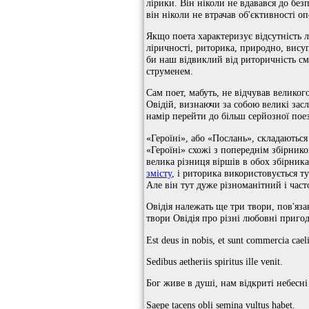
лірики. Він ніколи не вдавався до без
він ніколи не втрачав об'єктивності о
Якщо поета характеризує відсутність л
ліричності, риторика, природно, висуп
би наш відвиклий від риторичність сма
струменем.
Сам поет, мабуть, не відчував великого
Овідій, визнаючи за собою великі засл
намір перейти до більш серйозної поезії
«Героїні», або «Послань», складаються
«Героїні» схожі з попереднім збірник
велика різниця віршів в обох збірника
змісту
, і риторика використовується т
Але він тут дуже різноманітний і час
Овідія належать ще три твори, пов'яз
твори Овідія про різні любовні приго
Est deus in nobis, et sunt commercia caeli
Sedibus aetheriis spiritus ille venit.
Бог живе в душі, нам відкриті небесні
Saepe tacens obli semina vultus habet.