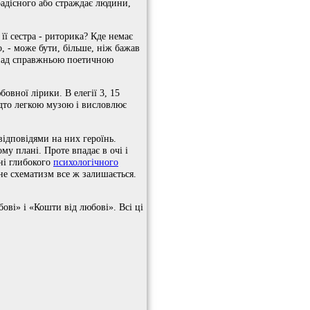
радісного або страждає людини,
її сестра - риторика? Кде немає
о, - може бути, більше, ніж бажав
є над справжньою поетичною
бовної лірики. В елегії 3, 15
адто легкою музою і висловлює
 відповідями на них героїнь.
у плані. Проте впадає в очі і
ені глибокого
психологічного
не схематизм все ж залишається.
ові» і «Кошти від любові». Всі ці