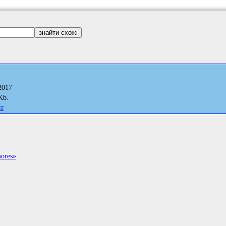
2017
Kb.
ат
ores»