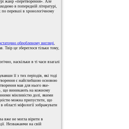
урі жанр «перетворення». Але
аходимо в попередній літературі,
 по перевазі в хронологічному
остаточно обробленому вигляді
,
. Твір це збереглося тільки тому,
ічно, наскільки в ті часи взагалі
авши її з тих періодів, які тоді
ретворення є найглибшою основою
етворення мав для нього яке-
и», що виникають на кожному
енними мінливістю долі, якими
гідністю можна припустити, що
 в області міфології зображувати
ва вже не могла вірити в
ції. Незважаючи на свій