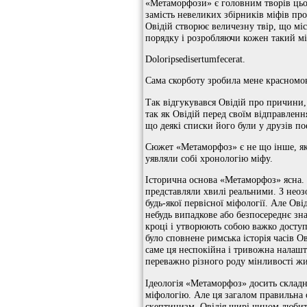
«Метаморфози» є головним творів цьог
замість невеликих збірників міфів про
Овідій створює величезну твір, що мі
порядку і розробляючи кожен такий мі
Doloripsedisertumfecerat.
Сама скорботу зробила мене красномо
Так відгукувався Овідій про причини
так як Овідій перед своїм відправленн
що деякі списки його були у друзів по
Сюжет «Метаморфоз» є не що інше, як 
уявляли собі хронологію міфу.
Історична основа «Метаморфоз» ясна. О
представляли хвилі реальними. З нео
будь-якої первісної міфології. Але Ов
небудь випадкове або безпосереднє зн
кроці і утворюють собою важко досту
було сповнене римська історія часів О
саме ця неспокійна і тривожна налашто
переважно різного роду мінливості ж
Ідеологія «Метаморфоз» досить складна
міфологію. Але ця загалом правильна о
скептицизм, Овідія щирі чином любит