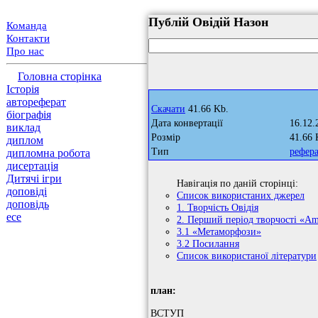
Публій Овідій Назон
Команда
Контакти
Про нас
Головна сторінка
Історія
автореферат
Скачати
41.66 Kb.
біографія
Дата конвертації
16.12.
виклад
Розмір
41.66 
диплом
Тип
рефер
дипломна робота
дисертація
Дитячі ігри
Навігація по даній сторінці:
доповіді
Список використаних джерел
доповідь
1. Творчість Овідія
есе
2. Перший період творчості «Am
3.1 «Метаморфози»
3.2 Посилання
Список використаної літератури
план:
ВСТУП