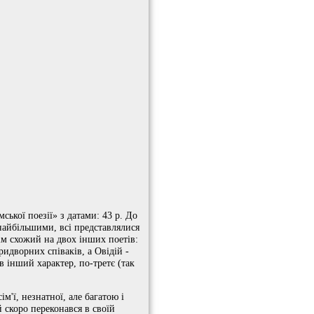
ської поезії» з датами: 43 р. До
і найбільшими, всі представлялися
ім схожий на двох інших поетів:
идворних співаків, а Овідій -
 інший характер, по-третє (так
м'ї, незнатної, але багатою і
 скоро переконався в своїй