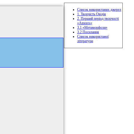
Список використаних джерел
1. Творчість Овідія
2. Перший період творчості
«Amores»
3.1 «Метаморфози»
3.2 Посилання
Список використаної
літератури