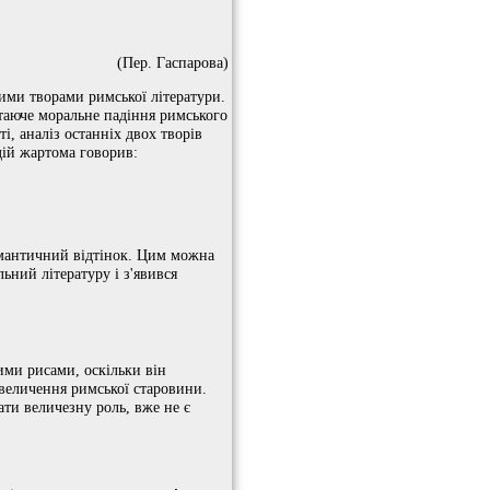
(Пер. Гаспарова)
кими творами римської літератури.
таюче моральне падіння римського
, аналіз останніх двох творів
дій жартома говорив:
романтичний відтінок. Цим можна
льний літературу і з'явився
вими рисами, оскільки він
звеличення римської старовини.
ти величезну роль, вже не є