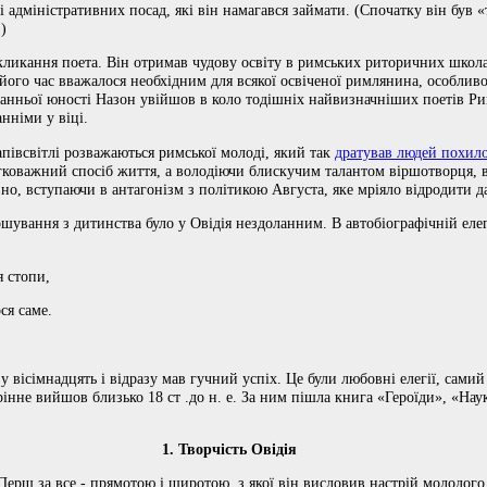
і адміністративних посад, які він намагався займати. (Спочатку він був 
)
окликання поета. Він отримав чудову освіту в римських риторичних школа
його час вважалося необхідним для всякої освіченої римлянина, особливо
анньої юності Назон увійшов в коло тодішніх найвизначніших поетів Рим
нніми у віці.
апівсвітлі розважаються римської молоді, який так
дратував людей похило
гковажний спосіб життя, а володіючи блискучим талантом віршотворця, в
но, вступаючи в антагонізм з політикою Августа, яке мріяло відродити да
ршування з дитинства було у Овідія нездоланним. В автобіографічній елег
я стопи,
ся саме.
у вісімнадцять і відразу мав гучний успіх. Це були любовні елегії, сами
інне вийшов близько 18 ст .до н. е. За ним пішла книга «Героїди», «Наука
1. Творчість Овідія
 Перш за все - прямотою і широтою, з якої він висловив настрій молодого