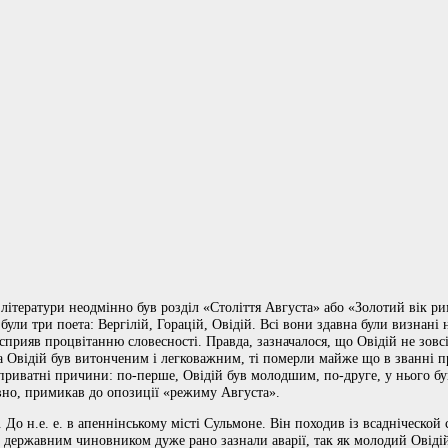
 літератури неодмінно був розділ «Століття Августа» або «Золотий вік рим
лу були три поета: Вергілій, Горацій, Овідій. Всі вони здавна були визнан
сприяв процвітанню словесності. Правда, зазначалося, що Овідій не зовс
а Овідій був витонченим і легковажним, ті померли майже що в званні пр
риватні причини: по-перше, Овідій був молодшим, по-друге, у нього був
евно, примикав до опозиції «режиму Августа».
До н.е. е. в апеннінському місті Сульмоне. Він походив із всадніческой сі
 державним чиновником дуже рано зазнали аварії, так як молодий Овідій