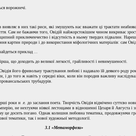
ься ворожнечі.
в виявляє в них такі риси, які змушують нас вважати ці трактати неабия
иття. Сам не бажаючи того, Овідій найжорстокішим чином викриває зрос
нципний приключенчество і відсутність в ньому твердих підвалин. Нарешті
ення картин природи і до використання міфологічних матеріалів: сам Ові
айдеться приклад ...
ірша, що доходить до великої легкості, грайливості і невимушеності.
у Овідія його фривольну трактування любові і надавало їй деякого роду 
и, і до того ж навіть у середні віки, коли він породив важливу наслідува
провансальських трубадурів.
ерші роки н .е. до заслання поета. Творчість Овідія відмічено суттєво но
імперію, не нехтуючи ніякої лестощами в відношенні Цезаря й Августа і 
му це досить погано. Однак колишня любовна тематика, продовжуючи гра
ової тематики, так і нової художньої методології.
3.1 «Метаморфози»