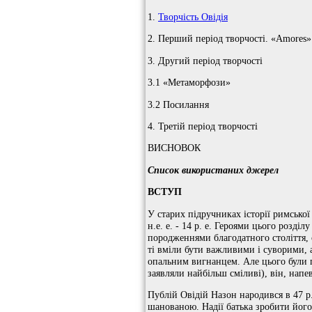
1.
Творчість Овідія
2. Перший період творчості. «Amores»
3. Другий період творчості
3.1 «Метаморфози»
3.2 Посилання
4. Третій період творчості
ВИСНОВОК
Список використаних джерел
ВСТУП
У старих підручниках історії римської
н.е. е. - 14 р. е. Героями цього розді
породженнями благодатного століття, 
ті вміли бути важливими і суворими, 
опальним вигнанцем. Але цього були п
заявляли найбільш сміливі), він, нап
Публій Овідій Назон народився в 47 р. 
шанованою. Надії батька зробити його