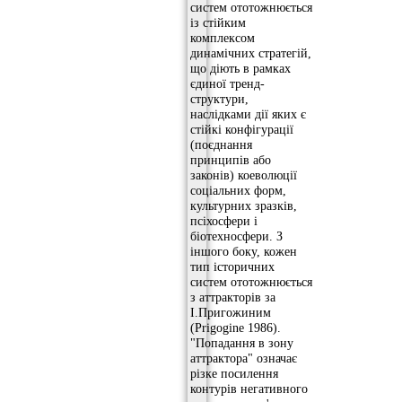
систем ототожнюється
із стійким
комплексом
динамічних стратегій,
що діють в рамках
єдиної тренд-
структури,
наслідками дії яких є
стійкі конфігурації
(поєднання
принципів або
законів) коеволюції
соціальних форм,
культурних зразків,
псіхосфери і
біотехносфери. З
іншого боку, кожен
тип історичних
систем ототожнюється
з аттракторів за
І.Пригожиним
(Prigogine 1986).
"Попадання в зону
аттрактора" означає
різке посилення
контурів негативного