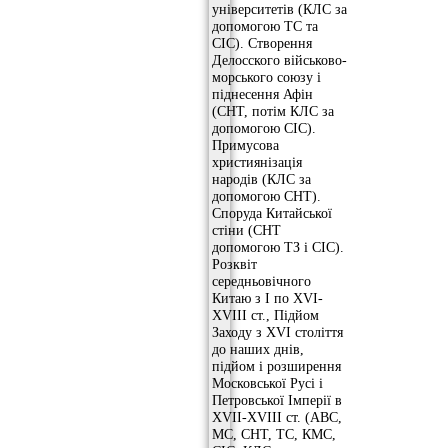
університетів (КЛС за
допомогою ТС та
СІС). Створення
Делосского військово-
морського союзу і
піднесення Афін
(СНТ, потім КЛС за
допомогою СІС).
Примусова
християнізація
народів (КЛС за
допомогою СНТ).
Споруда Китайської
стіни (СНТ
допомогою ТЗ і СІС).
Розквіт
середньовічного
Китаю з I по XVI-
XVIII ст., Підйом
Заходу з XVI століття
до наших днів,
підйом і розширення
Московської Русі і
Петровської Імперії в
XVII-XVIII ст. (АВС,
МС, СНТ, ТС, КМС,