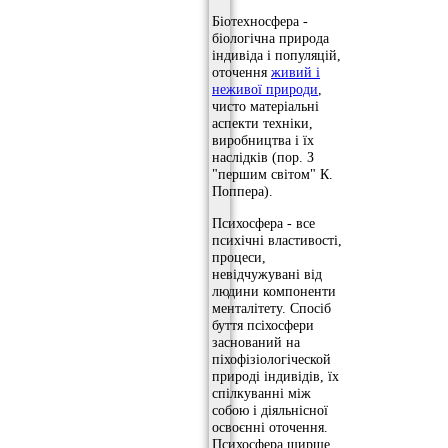
Біотехносфера -
біологічна природа
індивіда і популяцій,
оточення
живий і
неживої природи
,
чисто матеріальні
аспекти техніки,
виробництва і їх
наслідків (пор. З
"першим світом" К.
Поппера).
Психосфера - все
психічні властивості,
процеси,
невідчужувані від
людини компоненти
менталітету. Спосіб
буття псіхосфери
заснований на
піхофізіологіческой
природі індивідів, їх
спілкуванні між
собою і діяльнісної
освоєнні оточення.
Психосфера ширше,