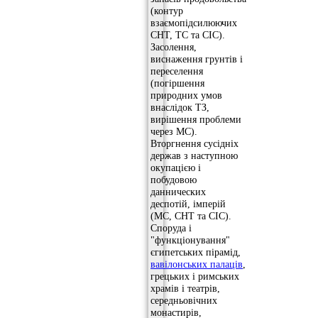
(контур
взаємопідсилюючих
СНТ, ТС та СІС).
Засолення,
виснаження грунтів і
переселення
(погіршення
природних умов
внаслідок ТЗ,
вирішення проблеми
через МС).
Вторгнення сусідніх
держав з наступною
окупацією і
побудовою
даннических
деспотій, імперій
(МС, СНТ та СІС).
Споруда і
"функціонування"
єгипетських пірамід,
вавілонських палаців
,
грецьких і римських
храмів і театрів,
середньовічних
монастирів,