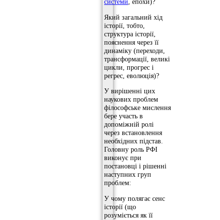
системи
, епохи)?
Який загальний хід
історії, тобто,
структура історії,
пояснення через її
динаміку (переходи,
трансформації, великі
цикли, прогрес і
регрес, еволюція)?
У вирішенні цих
наукових проблем
філософське мислення
бере участь в
допоміжній ролі
через встановлення
необхідних підстав.
Головну роль РФІ
виконує при
постановці і рішенні
наступних груп
проблем:
У чому полягає сенс
історії (що
розуміється як її