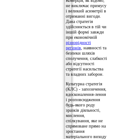
Комерція, як відомо,
не виключає примусу
і великий асиметрії в
отриманні вигоди.
Дана стратегія
здійснюється в тій чи
іншій формі завжди
при економічній
різнорідності
регіонів
, наявності та
безпеки шляхів
сполучення, слабкості
або відсутності
стратегії насильства
та владних заборон.
Культурна стратегія
(КЛС) - запозичення,
вдосконалення-лення
і розповсюдження
будь-якого роду
зразків діяльності,
мислення,
спілкування, яке не
спрямоване прямо на
зростання
матеріального виходу