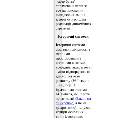
"сфер буття"
спрямовані перш за
все на пояснення
випадкових змін в
історії як наслідків
реалізації динамічних
стратегій.
Історичні системи.
Історичні системи -
соціальні цілісності з
певними
просторовими і
часовими межами,
всередині яких істотні
зміни підпорядковані
єдиної логікою
розвитку (Wallerstein
1988, пор. З
ідеальними типами
М. Вебера, які, проте,
орієнтовані
більше на
синхронно
, а не на
діахро- нию). Існують
чотири основних
типи історичних