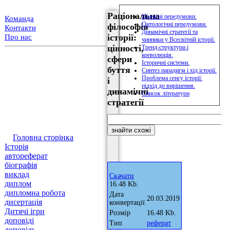
Раціональна
Ціннісні передумови.
Команда
Онтологічні передумови.
філософія
Контакти
Динамічні стратегії та
історії:
Про нас
чинники у Всесвітній історії.
цінності,
Тренд-структури і
коеволюція.
сфери
Історичні системи.
буття
Синтез парадигм і хід історії.
Проблема сенсу історії:
і
підхід до вирішення.
динамічні
Список літератури
стратегії
Головна сторінка
Історія
автореферат
біографія
виклад
Скачати
диплом
16.48 Kb.
дипломна робота
Дата
20.03.2019
дисертація
конвертації
Дитячі ігри
Розмір
16.48 Kb.
доповіді
Тип
реферат
доповідь