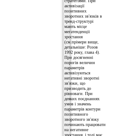
стратегіями. При
активізації
позитивних
зворотних зв'язків в
тренд-структурі
мають місце
мегатенденціі
зростання
(см.прімери вище,
детальніше: Розов
1992 року, глава 4).
При досягненні
порогів величин
параметрів
активізуються
негативні зворотні
зв'язки, що
призводить до
рівноваги. При
деяких поєднаннях
умов і значень
параметрів контури
позитивного
зворотного зв'язку
починають працювати
на негативне
зростання, і тоді має