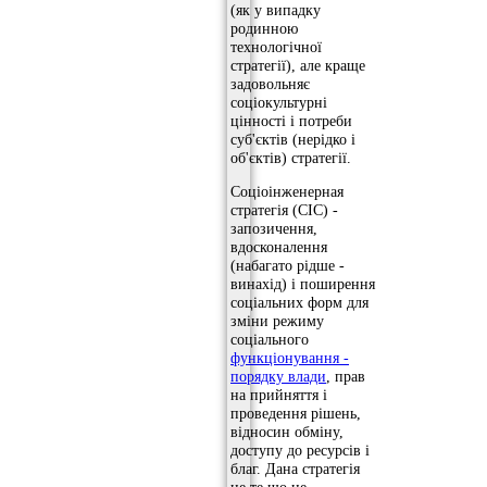
(як у випадку
родинною
технологічної
стратегії), але краще
задовольняє
соціокультурні
цінності і потреби
суб'єктів (нерідко і
об'єктів) стратегії.
Соціоінженерная
стратегія (СІС) -
запозичення,
вдосконалення
(набагато рідше -
винахід) і поширення
соціальних форм для
зміни режиму
соціального
функціонування -
порядку влади
, прав
на прийняття і
проведення рішень,
відносин обміну,
доступу до ресурсів і
благ. Дана стратегія