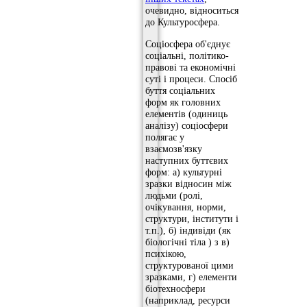
очевидно, відноситься
до Культуросфера.
Соціосфера об'єднує
соціальні, політико-
правові та економічні
суті і процеси. Спосіб
буття соціальних
форм як головних
елементів (одиниць
аналізу) соціосфери
полягає у
взаємозв'язку
наступних буттєвих
форм: а) культурні
зразки відносин між
людьми (ролі,
очікування, норми,
структури, інститути і
т.п.), б) індивіди (як
біологічні тіла ) з в)
психікою,
структурованої цими
зразками, г) елементи
біотехносфери
(наприклад, ресурси