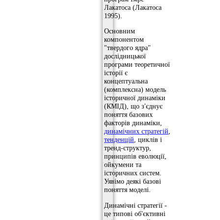
Лакатоса (Лакатоса
1995).
Основним
компонентом
"твердого ядра"
дослідницької
програми теоретичної
історії є
концептуальна
(комплексна) модель
історичної динаміки
(КМІД), що з'єднує
поняття базових
факторів динаміки,
динамічних стратегій
,
тенденцій
, циклів і
тренд-структур,
принципів еволюції,
ойкумени та
історичних систем.
Уявімо деякі базові
поняття моделі.
Динамічні стратегії -
це типові об'єктивні