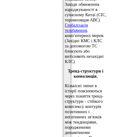
Заходи обмеження
народжуваності в
сучасному Китаї (СІС,
торомозящая АВС).
Глобалізація
телебачення
,
комп'ютерних мереж
(Західні КМС і КЛС
за допомогою ТС
блокують або
витісняють незахідні
КЛС).
Тренд-структури і
коеволюція.
Кількісні зміни в
історії пояснюються
через поняття тренд-
структури - стійкого
комплексу контурів
позитивних і
негативних зв'язків
між тенденціями,
породженими
динамічними