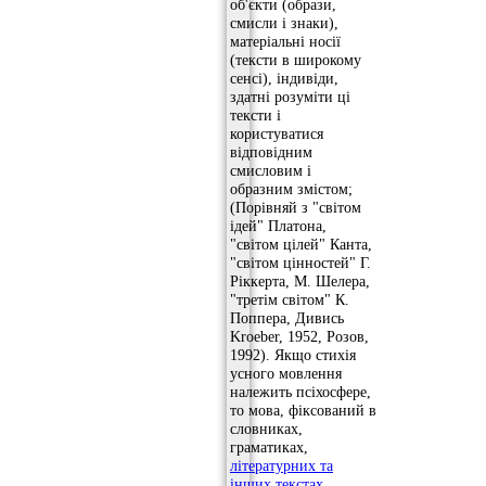
об'єкти (образи,
смисли і знаки),
матеріальні носії
(тексти в широкому
сенсі), індивіди,
здатні розуміти ці
тексти і
користуватися
відповідним
смисловим і
образним змістом;
(Порівняй з "світом
ідей" Платона,
"світом цілей" Канта,
"світом цінностей" Г.
Ріккерта, М. Шелера,
"третім світом" К.
Поппера, Дивись
Kroeber, 1952, Розов,
1992). Якщо стихія
усного мовлення
належить псіхосфере,
то мова, фіксований в
словниках,
граматиках,
літературних та
інших текстах
,