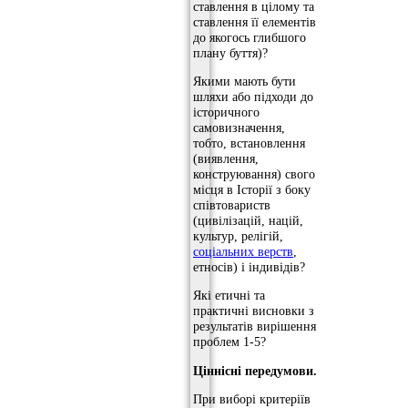
ставлення в цілому та
ставлення її елементів
до якогось глибшого
плану буття)?
Якими мають бути
шляхи або підходи до
історичного
самовизначення,
тобто, встановлення
(виявлення,
конструювання) свого
місця в Історії з боку
співтовариств
(цивілізацій, націй,
культур, релігій,
соціальних верств
,
етносів) і індивідів?
Які етичні та
практичні висновки з
результатів вирішення
проблем 1-5?
Ціннісні передумови.
При виборі критеріїв