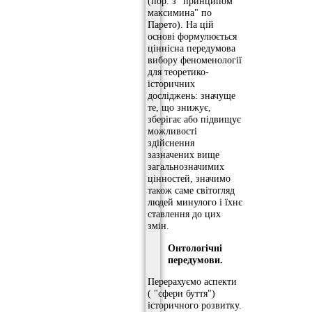
(пор. з "принципом
максимина" по
Парето). На цій
основі формулюється
ціннісна передумова
вибору феноменології
для теоретико-
історичних
досліджень: значуще
те, що знижує,
зберігає або підвищує
можливості
здійснення
зазначених вище
загальнозначимих
цінностей, значимо
також саме світогляд
людей минулого і їхнє
ставлення до цих
змін.
Онтологічні
передумови.
Перерахуємо аспекти
( "сфери буття")
історичного розвитку.