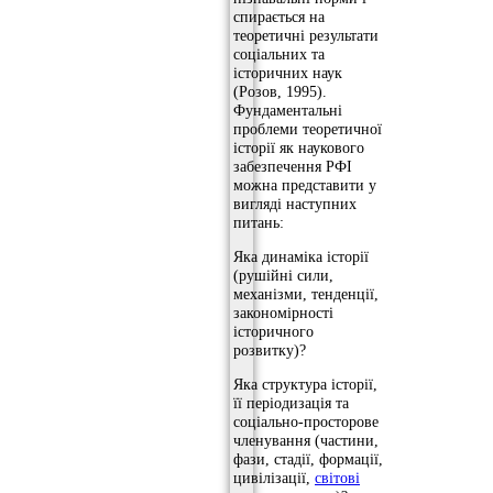
спирається на
теоретичні результати
соціальних та
історичних наук
(Розов, 1995).
Фундаментальні
проблеми теоретичної
історії як наукового
забезпечення РФІ
можна представити у
вигляді наступних
питань:
Яка динаміка історії
(рушійні сили,
механізми, тенденції,
закономірності
історичного
розвитку)?
Яка структура історії,
її періодизація та
соціально-просторове
членування (частини,
фази, стадії, формації,
цивілізації,
світові