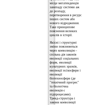
місце мегатенденція
занепаду системи аж
до розпаду,
перетворення в ресурс
інших систем або
нового відродження.
Таке принципове
пояснення великих
циклів в історії.
Якісні і структурні
зміни пояснюються
через коеволюцію -
спільна дія законів
еволюції соціальних
форм, еволюції
культурних зразків,
еволюції псіхосфери і
еволюції
біотехносфери (де
"технічний прогрес"
та біологічна
еволюція є
підпроцесами).
Тренд-структура і
закони коеволюції