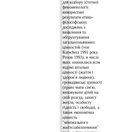
для відбору істотної
феноменології
використані
результати етико-
філософських
досліджень з
виявлення та
обгрунтування
загальнозначимих
цінностей (von
Kutschera 1991 року,
Розов 1993), в числі
яких опинилися всім
відомі вітальні
цінності (життя і
здоров'я людини),
громадянські цінності
(право мати сім'ю,
виховувати дітей на
свій розсуд, захист
житла, особисту
гідність і свобода), а
також економічна
цінність
"мінімального
життєзабезпечення"