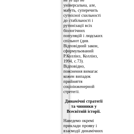
не те що не
універсальна, але,
мабуть, суперечить
сутнісної схильності
до стабільності і
рутинізації всіх
біологічних
популяцій і людських
спільнот (див.
Відповідний закон,
сформульований
Р.Коллінз, Коллінз,
1994, с.73).
Відповідно,
пояснення вимагає
кожен випадок
прийняття
соціоінженерной
стретегіі.
Динамічні стратегії
та чинники у
Всесвітній історії.
Наведемо окремі
приклади прояву і
взаємодії динамічних