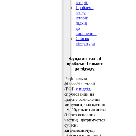
історії.
Проблема
сенсу
історії:
підхід
до
вирішення.
Список
літератури
Фундаментальні
проблеми і вимоги
до підходу.
Раціональна
філософія історії
(РФІ)
є підхід
,
спрямований на
цілісне осмислення
минулого, сьогодення
і майбутнього людства
(і його основних
частин), дотримується
сучасні
загальнозначущі
пізнавальні норми і