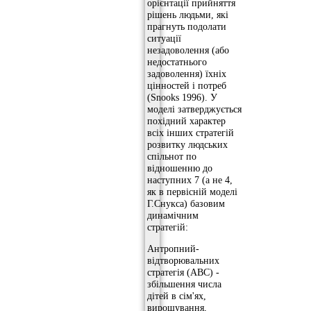
орієнтації прийняття
рішень людьми, які
прагнуть подолати
ситуації
незадоволення (або
недостатнього
задоволення) їхніх
цінностей і потреб
(Snooks 1996). У
моделі затверджується
похідний характер
всіх інших стратегій
розвитку людських
спільнот по
відношенню до
наступних 7 (а не 4,
як в первісній моделі
Г.Снукса) базовим
динамічним
стратегій:
Антропний-
відтворювальних
стратегія (АВС) -
збільшення числа
дітей в сім'ях,
вирощування,