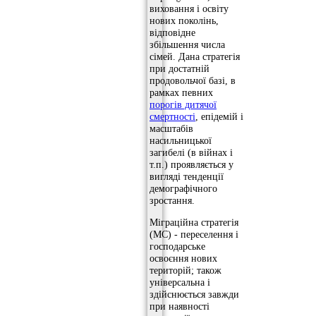
виховання і освіту
нових поколінь,
відповідне
збільшення числа
сімей. Дана стратегія
при достатній
продовольчої базі, в
рамках певних
порогів дитячої
смертності
, епідемій і
масштабів
насильницької
загибелі (в війнах і
т.п.) проявляється у
вигляді тенденції
демографічного
зростання.
Міграційна стратегія
(МС) - переселення і
господарське
освоєння нових
територій; також
універсальна і
здійснюється завжди
при наявності