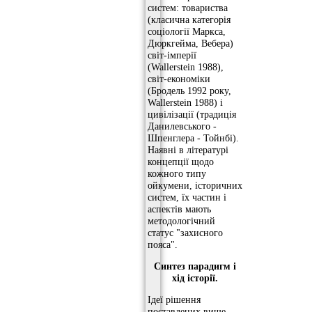
систем: товариства
(класична категорія
соціології Маркса,
Дюркгейма, Вебера)
світ-імперії
(Wallerstein 1988),
світ-економіки
(Бродель 1992 року,
Wallerstein 1988) і
цивілізації (традиція
Данилевського -
Шпенглера - Тойнбі).
Наявні в літературі
концепції щодо
кожного типу
ойкумени, історичних
систем, їх частин і
аспектів мають
методологічний
статус "захисного
пояса".
Синтез парадигм і
хід історії.
Ідеї ​​рішення
поставлених вище