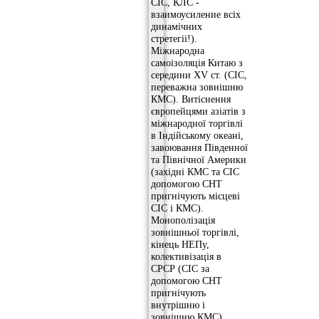
СІС, КЛС -
взаимоусиление всіх
динамічних
стретегіі!).
Міжнародна
самоізоляція Китаю з
середини XV ст. (СІС,
переважна зовнішню
КМС). Витіснення
європейцями азіатів з
міжнародної торгівлі
в Індійському океані,
завоювання Південної
та Північної Америки
(західні КМС та СІС
допомогою СНТ
пригнічують місцеві
СІС і КМС).
Монополізація
зовнішньої торгівлі,
кінець НЕПу,
колективізація в
СРСР (СІС за
допомогою СНТ
пригнічують
внутрішню і
зовнішню КМС).