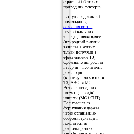
стратегій і базових
природних факторів.
Наступ льодовиків і
похолодання,
освоєння вогню
,
печер і кам'яних
знарядь, поява одягу
(природний виклик
залишає в живих
тільки популяції з
ефективними ТЗ).
Одомашнення рослин
і тварин - неолітична
революція
(взаимоусиливающего
ТЗ, АВС та МС).
Витіснення одних
племен (народів)
іншими (МС і СНТ).
Політогенез як
формування держав
через організацію
оборони, іригації і
накопичення -
розподіл річних
запасів продовольства