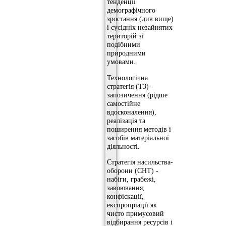
тенденції
демографічного
зростання (див.вище)
і сусідніх незайнятих
територій зі
подібними
природними
умовами.
Технологічна
стратегія (ТЗ) -
запозичення (рідше
самостійне
вдосконалення),
реалізація та
поширення методів і
засобів матеріальної
діяльності.
Стратегія насильства-
оборони (СНТ) -
набіги, грабежі,
завоювання,
конфіскації,
експропріації як
чисто примусовий
відбирання ресурсів і