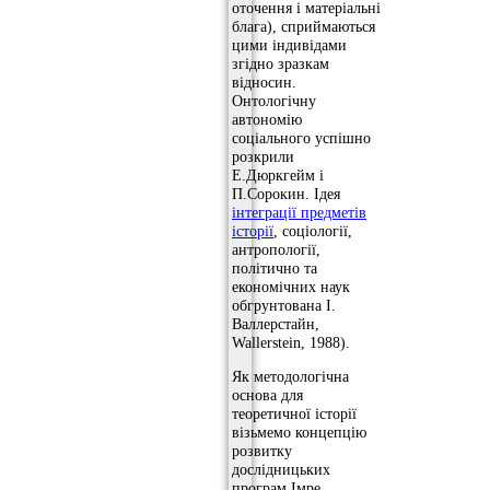
оточення і матеріальні
блага), сприймаються
цими індивідами
згідно зразкам
відносин.
Онтологічну
автономію
соціального успішно
розкрили
Е.Дюркгейм і
П.Сорокин. Ідея
інтеграції предметів
історії
, соціології,
антропології,
політично та
економічних наук
обгрунтована І.
Валлерстайн,
Wallerstein, 1988).
Як методологічна
основа для
теоретичної історії
візьмемо концепцію
розвитку
дослідницьких
програм Імре