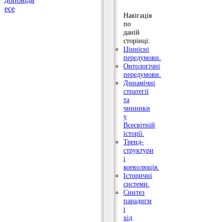
есе
Навігація
по
даній
сторінці:
Ціннісні
передумови.
Онтологічні
передумови.
Динамічні
стратегії
та
чинники
у
Всесвітній
історії.
Тренд-
структури
і
коеволюція.
Історичні
системи.
Синтез
парадигм
і
хід