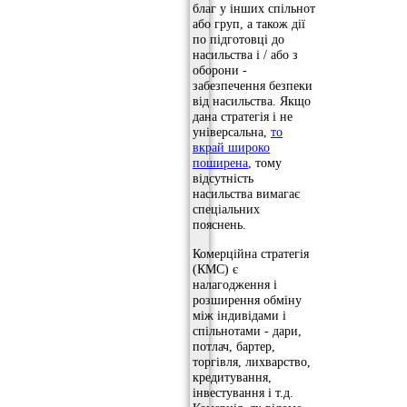
благ у інших спільнот
або груп, а також дії
по підготовці до
насильства і / або з
оборони -
забезпечення безпеки
від насильства. Якщо
дана стратегія і не
універсальна,
то
вкрай широко
поширена
, тому
відсутність
насильства вимагає
спеціальних
пояснень.
Комерційна стратегія
(КМС) є
налагодження і
розширення обміну
між індивідами і
спільнотами - дари,
потлач, бартер,
торгівля, лихварство,
кредитування,
інвестування і т.д.