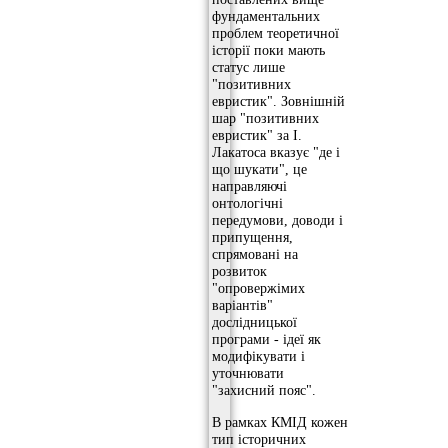
фундаментальних
проблем теоретичної
історії поки мають
статус лише
"позитивних
евристик". Зовнішній
шар "позитивних
евристик" за І.
Лакатоса вказує "де і
що шукати", це
направляючі
онтологічні
передумови, доводи і
припущення,
спрямовані на
розвиток
"опровержімих
варіантів"
дослідницької
програми - ідеї як
модифікувати і
уточнювати
"захисний пояс".
В рамках КМІД кожен
тип історичних