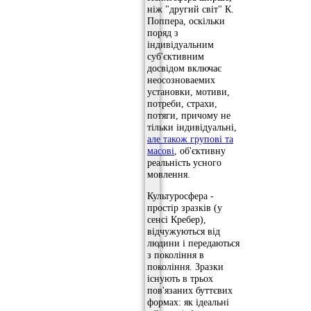
ніж "другий світ" К.
Поппера, оскільки
поряд з
індивідуальним
суб'єктивним
досвідом включає
неосозноваемих
установки, мотиви,
потреби, страхи,
потяги, причому не
тільки індивідуальні,
але також групові та
масові
, об'єктивну
реальність усного
мовлення.
Культуросфера -
простір зразків (у
сенсі Кребер),
відчужуються від
людини і передаються
з покоління в
покоління. Зразки
існують в трьох
пов'язаних буттєвих
формах: як ідеальні