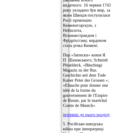
уявляючи нічого
видатного. 16 червня 1743
року укладено був мир, за
яким Швеція поступилася
Росії провінцію
Кюменегорскую, з
Нейшлота,
Вільманстрандом і
Фрідріхсгама; кордоном
стала річка Кюмені.
Пор.«Записки» князя Я.
П. Шаховського; Schmidt
Phiseldeck, «Büschings
Magazin zu der Rus.
Geschichte seit dem Tode
Kaiser Peter des Grossen »;
«Ebauche pour donner une
idée de la forme du
gouvernement de l'Empire
de Russie, par le maréchal
Comte de Munich».
інтервікі до цього розділу
5. Російсько-шведська
війна при імператриці