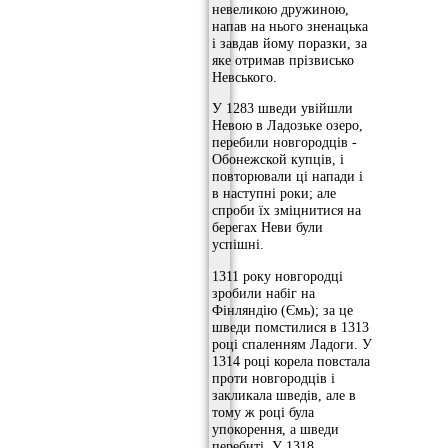
невеликою дружиною,
напав на нього зненацька
і завдав йому поразки, за
яке отримав прізвисько
Невського.
У 1283 шведи увійшли
Невою в Ладозьке озеро,
перебили новгородців -
Обонежской купців, і
повторювали ці напади і
в наступні роки; але
спроби їх зміцнитися на
берегах Неви були
успішні.
1311 року новгородці
зробили набіг на
Фінляндію (Ємь); за це
шведи помстилися в 1313
році спаленням Ладоги. У
1314 році корела повстала
проти новгородців і
закликала шведів, але в
тому ж році була
упокорення, а шведи
перебиті. У 1318