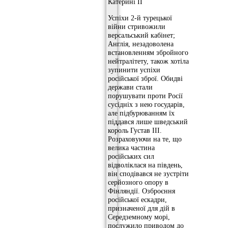
Катерині II
Успіхи 2-й турецької
війни стривожили
версальський кабінет;
Англія, незадоволена
встановленням збройного
нейтралітету, також хотіла
зупинити успіхи
російської зброї. Обидві
держави стали
порушувати проти Росії
сусідніх з нею государів,
але підбурюванням їх
піддався лише шведський
король Густав III.
Розраховуючи на те, що
велика частина
російських сил
відволіклася на південь,
він сподівався не зустріти
серйозного опору в
Фінляндії. Озброєння
російської ескадри,
призначеної для дій в
Середземному морі,
послужило приводом до