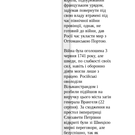
король, підбурюваний
французьким урядом,
задумав повернути під
свою владу втрачені під
час північної війни
провінції, однак, не
готовий до війни, дав
Росії час укласти мир з
Оттоманською Портою.
Війна була оголошена 3
червня 1741 року, але
шведи, по слабкості своїх
сил, навіть і оборонно
діяти могли лише з
працею. Російські
оволоділи
Вільманстрандом і
розбили підійшов на
виручку цього міста загін
генерала Врангеля (22
серпня). За сходження на
престол імператриці
Єлизавети Петрівни
відкриті були зі Швецією
мирні переговори, але
безуспішно, так як