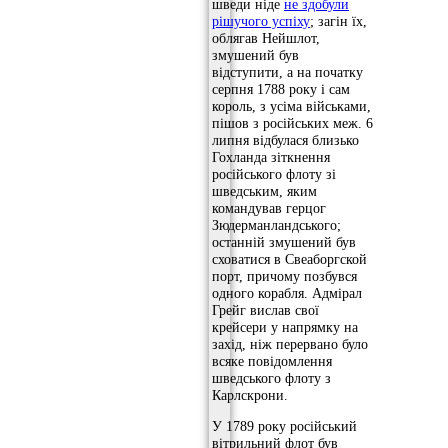
шведи ніде
не здобули
рішучого успіху
; загін їх,
облягав Нейшлот,
змушений був
відступити, а на початку
серпня 1788 року і сам
король, з усіма військами,
пішов з російських меж. 6
липня відбулася близько
Гохланда зіткнення
російського флоту зі
шведським, яким
командував герцог
Зюдерманландського;
останній змушений був
сховатися в Свеаборгской
порт, причому позбувся
одного корабля. Адмірал
Грейг вислав свої
крейсери у напрямку на
захід, ніж перервано було
всяке повідомлення
шведського флоту з
Карлскрони.
У 1789 року російський
вітрильний флот був