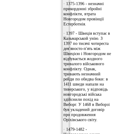
· 1375-1396 - незначні
прикордонні збройні
конфлікти, втрата
Новгородом провінції
Естерботнія.
· 1397 - Швеція вступає в
Кальмарськой унію. З
1397 по тисячі чотиреста
дев'яносто-п'ять між
Швецією і Новгородом не
відбувається жодного
тривалого військового
конфлікту. Однак,
тривають незначний
рейди по обидва боки: в
1411 шведи напали на
тиверського, у відповідь
новгородські війська
здійснили похід на
Виборг. У 1468 в Виборзі
був укладений договір
про продовження
Оріхівського світу.
· 1479-1482 -