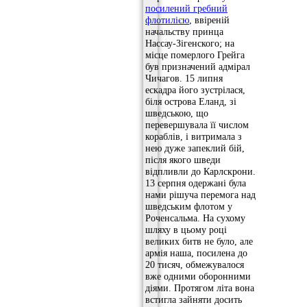
посилений гребний
флотилією
, ввіреній
начальству принца
Нассау-Зігенского; на
місце померлого Грейга
був призначений адмірал
Чичагов. 15 липня
ескадра його зустрілася,
біля острова Еланд, зі
шведською, що
перевершувала її числом
кораблів, і витримала з
нею дуже запеклий бій,
після якого шведи
відпливли до Карлскрони.
13 серпня одержані була
нами рішуча перемога над
шведським флотом у
Роченсальма. На сухому
шляху в цьому році
великих битв не було, але
армія наша, посилена до
20 тисяч, обмежувалося
вже одними оборонними
діями. Протягом літа вона
встигла зайняти досить