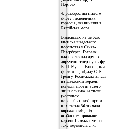
Портою;
4. роззброєння нашого
флоту і повернення
кораблів, які вийшли в
Балтійське море.
Відповіддю на це було
висилка шведського
посольства з Санкт-
Петербурга. Головне
начальство над армією
доручено генералу графу
В. П. Мусін-Пушкін, над
флотом - адміралу С. К.
Грейгу. Російських військ
на шведській кордоні
встигли зібрати всього
лише близько 14 тисяч
(частиною
новонабранних); проти
них стояла 36-тисячна
ворожа армія, під
особистим проводом
короля. Незважаючи на
таку нерівність сил,