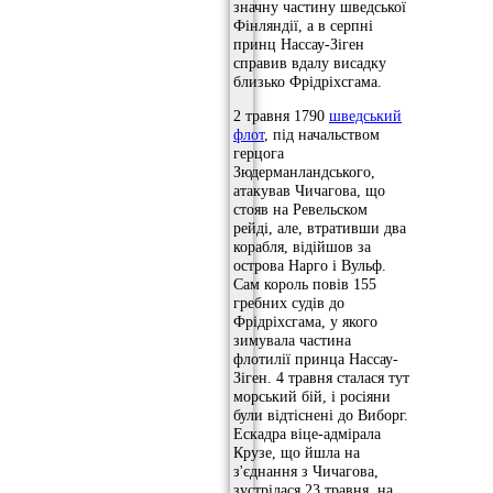
значну частину шведської
Фінляндії, а в серпні
принц Нассау-Зіген
справив вдалу висадку
близько Фрідріхсгама.
2 травня 1790
шведський
флот
, під начальством
герцога
Зюдерманландського,
атакував Чичагова, що
стояв на Ревельском
рейді, але, втративши два
корабля, відійшов за
острова Нарго і Вульф.
Сам король повів 155
гребних судів до
Фрідріхсгама, у якого
зимувала частина
флотилії принца Нассау-
Зіген. 4 травня сталася тут
морський бій, і росіяни
були відтіснені до Виборг.
Ескадра віце-адмірала
Крузе, що йшла на
з'єднання з Чичагова,
зустрілася 23 травня, на