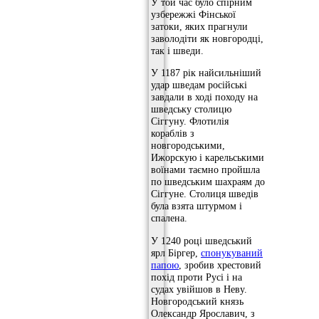
У той час було спірним
узбережжі Фінської
затоки, яких прагнули
заволодіти як новгородці,
так і шведи.
У 1187 рік найсильніший
удар шведам російські
завдали в ході походу на
шведську столицю
Сіггуну. Флотилія
кораблів з
новгородськими,
Ижорскую і карельськими
воїнами таємно пройшла
по шведським шахраям до
Сіггуне. Столиця шведів
була взята штурмом і
спалена.
У 1240 році шведський
ярл Біргер,
спонукуваний
папою
, зробив хрестовий
похід проти Русі і на
судах увійшов в Неву.
Новгородський князь
Олександр Ярославич, з