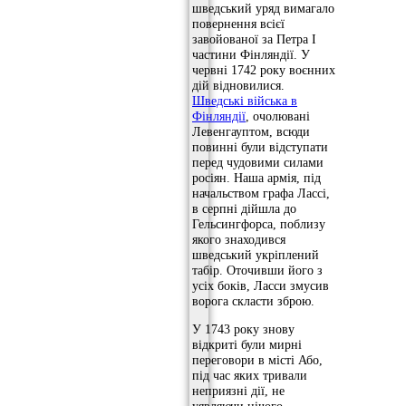
шведський уряд вимагало
повернення всієї
завойованої за Петра I
частини Фінляндії. У
червні 1742 року воєнних
дій відновилися.
Шведські війська в
Фінляндії
, очолювані
Левенгауптом, всюди
повинні були відступати
перед чудовими силами
росіян. Наша армія, під
начальством графа Лассі,
в серпні дійшла до
Гельсингфорса, поблизу
якого знаходився
шведський укріплений
табір. Оточивши його з
усіх боків, Ласси змусив
ворога скласти зброю.
У 1743 року знову
відкриті були мирні
переговори в місті Або,
під час яких тривали
неприязні дії, не