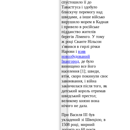
спустошило її до
Тавастгуса і здобуло
блискучу перемогу над
шведами, а інше військо
вирушило морем в Кадная
і привело в російське
підданство жителів
берегів Ліменго. У тому
ж році Сванте Нільсон
з'явився в гирлі річки
Нарови і
взяв
новозбудований
Івангород
, де було
винищено все його
населення [1]; шведи,
втім, скоро покинули своє
завоювання, і війна
закінчилася після того, як
датський король отримав
шведський престол;
великому князю вона
нічого не дала.
При Василя III був
укладений зі Швецією, в
1508 році, мирний
договір на 60 років,