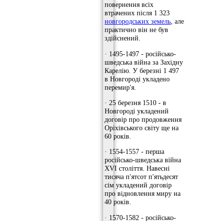
повернення всіх
втрачених після 1 323
новгородських земель
, але
практично він не був
здійснений.
· 1495-1497 - російсько-
шведська війна за Західну
Карелію. У березні 1 497
в Новгороді укладено
перемир'я.
· 25 березня 1510 - в
Новгороді укладений
договір про продовження
Оріхівського світу ще на
60 років.
· 1554-1557 - перша
російсько-шведська війна
XVI століття. Навесні
тисяча п'ятсот п'ятьдесят
сім укладений договір
про відновлення миру на
40 років.
· 1570-1582 - російсько-