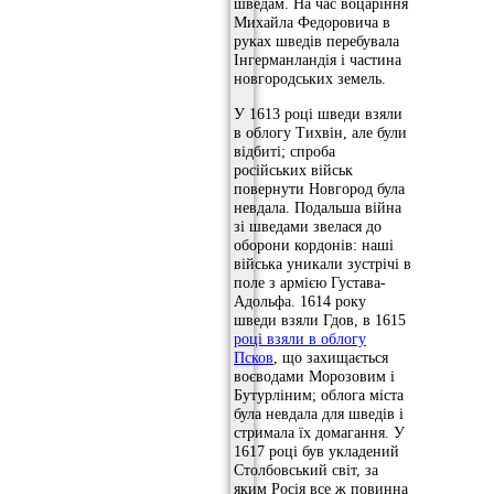
шведам. На час воцаріння
Михайла Федоровича в
руках шведів перебувала
Інгерманландія і частина
новгородських земель.
У 1613 році шведи взяли
в облогу Тихвін, але були
відбиті; спроба
російських військ
повернути Новгород була
невдала. Подальша війна
зі шведами звелася до
оборони кордонів: наші
війська уникали зустрічі в
поле з армією Густава-
Адольфа. 1614 року
шведи взяли Гдов, в 1615
році взяли в облогу
Псков
, що захищається
воєводами Морозовим і
Бутурліним; облога міста
була невдала для шведів і
стримала їх домагання. У
1617 році був укладений
Столбовський світ, за
яким Росія все ж повинна