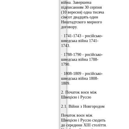
війна. Завершена
підписанням 30 серпня
(10 вересня) одна тисяча
сімсот двадцять один
Ништадтского мирного
договору.
· 1741-1743 - російсько-
шведська війна 1741-
1743.
· 1788-1790 - російсько-
шведська війна 1788-
1790.
· 1808-1809 - російсько-
шведська війна 1808-
1809.
2. Початок воєн між
Швецією і Руссю
2.1. Війни з Новгородом
Початок воєн між
Швецією і Руссю сходить
до середини XIII століття.