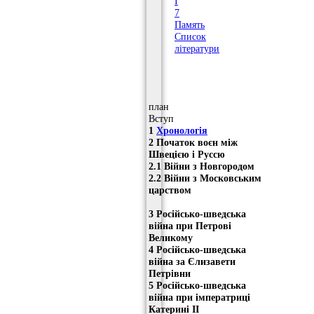
I
7
Память
Список
літератури
план
Вступ
1
Хронологія
2 Початок воєн між
Швецією і Руссю
2.1 Війни з Новгородом
2.2 Війни з Московським
царством
3 Російсько-шведська
війна при Петрові
Великому
4 Російсько-шведська
війна за Єлизавети
Петрівни
5 Російсько-шведська
війна при імператриці
Катерині II