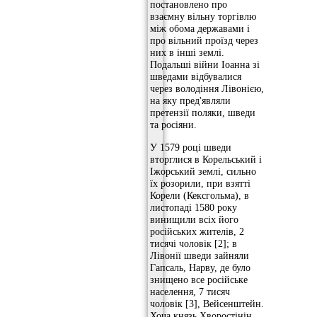
постановлено про
взаємну вільну торгівлю
між обома державами і
про вільний проїзд через
них в інші землі.
Подальші війни Іоанна зі
шведами відбувалися
через володіння Лівонією,
на яку пред'являли
претензії поляки, шведи
та росіяни.
У 1579 році шведи
вторглися в Корельський і
Іжорський землі, сильно
їх розорили, при взятті
Корели (Кексгольма), в
листопаді 1580 року
винищили всіх його
російських жителів, 2
тисячі чоловік [2]; в
Лівонії шведи зайняли
Гапсаль, Нарву, де було
знищено все російське
населення, 7 тисяч
чоловік [3], Вейсенштейн.
Хоча князь Хворостінін