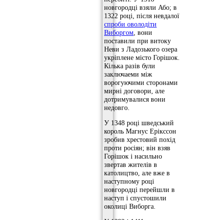
новгородці взяли Або; в
1322 році, після невдалої
спроби оволодіти
Виборгом
, вони
поставили при витоку
Неви з Ладозького озера
укріплене місто Горішок.
Кілька разів були
заключаеми між
ворогуючими сторонами
мирні договори, але
дотримувалися вони
недовго.
У 1348 році шведський
король Магнус Ерікссон
зробив хрестовий похід
проти росіян; він взяв
Горішок і насильно
звертав жителів в
католицтво, але вже в
наступному році
новгородці перейшли в
наступ і спустошили
околиці Виборга.