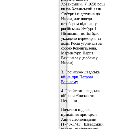
Хованський. У 1658 році
князь Хованський взяв
Ямбург і підступив до
Нарви, але шведи
незабаром відняли у
російських Ямбург і
Нієншанц; потім було
укладено перемир'я, за
яким Росія утримала за
собою Кокенгаузена,
Марієнбург, Дерпт і
Вячшнарву (поблизу
Нарви).
3. Російсько-шведська
війна при Петрові
Великому
4. Російсько-шведська
війна за Єлизавети
Петрівни
Почалася під час
правління принцеси
Анни Леопольдівни
(1740-1741). Шведський