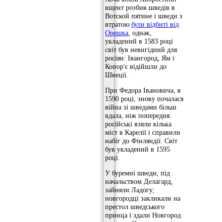
вщент розбив шведів в
Вотской пятине і шведи з
втратою
були відбиті від
Орешка
, однак,
укладений в 1583 році
світ був невигідний для
росіян: Івангород, Ям і
Копор'є відійшли до
Швеції.
При Федора Івановича, в
1590 році, знову почалася
війна зі шведами більш
вдала, ніж попередня:
російські взяли кілька
міст в Карелії і справили
набіг до Фінляндії. Світ
був укладений в 1595
році.
У буремні шведи, під
начальством Делагард,
зайняли Ладогу;
новгородці закликали на
престол шведського
принца і здали Новгород