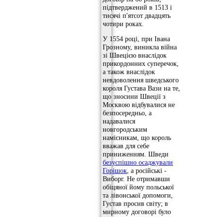
підтверджений в 1513 і
тисячі п'ятсот двадцять
чотири роках.
У 1554 році, при Івана
Грозному, виникла війна
зі Швецією внаслідок
прикордонних суперечок,
а також внаслідок
невдоволення шведського
короля Густава Вази на те,
що зносини Швеції з
Москвою відбувалися не
безпосередньо, а
надавалися
новгородським
намісникам, що король
вважав для себе
приниженням. Шведи
безуспішно осаджували
Горішок
, а російські -
Виборг. Не отримавши
обіцяної йому польської
та лівонської допомоги,
Густав просив світу; в
мирному договорі було