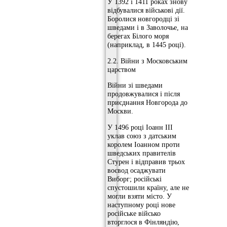
У 1392 і 1411 роках знову
відбувалися військові дії.
Боролися новгородці зі
шведами і в Заволочье, на
берегах Білого моря
(наприклад, в 1445 році).
2.2. Війни з Московським
царством
Війни зі шведами
продовжувалися і після
приєднання Новгорода до
Москви.
У 1496 році Іоанн III
уклав союз з датським
королем Іоанном проти
шведських правителів
Стурен і відправив трьох
воєвод осаджувати
Виборг; російські
спустошили країну, але не
могли взяти місто. У
наступному році нове
російське військо
вторглося в Фінляндію,