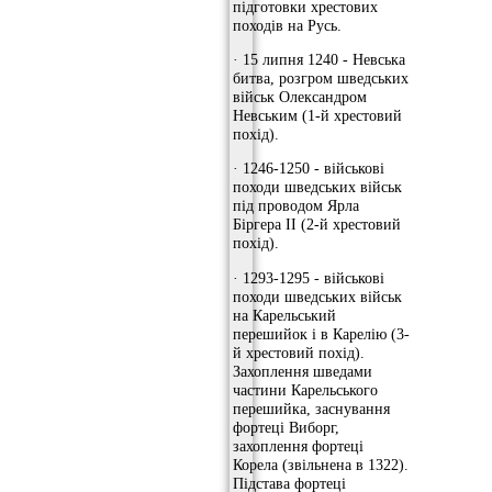
підготовки хрестових
походів на Русь.
· 15 липня 1240 - Невська
битва, розгром шведських
військ Олександром
Невським (1-й хрестовий
похід).
· 1246-1250 - військові
походи шведських військ
під проводом Ярла
Біргера II (2-й хрестовий
похід).
· 1293-1295 - військові
походи шведських військ
на Карельський
перешийок і в Карелію (3-
й хрестовий похід).
Захоплення шведами
частини Карельського
перешийка, заснування
фортеці Виборг,
захоплення фортеці
Корела (звільнена в 1322).
Підстава фортеці