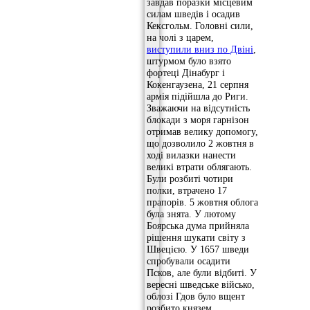
завдав поразки місцевим
силам шведів і осадив
Кексгольм. Головні сили,
на чолі з царем,
виступили вниз по Двіні
,
штурмом було взято
фортеці Дінабург і
Кокенгаузена, 21 серпня
армія підійшла до Риги.
Зважаючи на відсутність
блокади з моря гарнізон
отримав велику допомогу,
що дозволило 2 жовтня в
ході вилазки нанести
великі втрати облягають.
Були розбиті чотири
полки, втрачено 17
прапорів. 5 жовтня облога
була знята. У лютому
Боярська дума прийняла
рішення шукати світу з
Швецією. У 1657 шведи
спробували осадити
Псков, але були відбиті. У
вересні шведське військо,
облозі Гдов було вщент
розбито князем