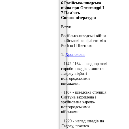
6 Російсько-шведська
війна при Олександрі I
7 Пам'ять
Список літератури
Вступ
Російсько-шведські війни
- військові конфлікти між
Росією і Швецією
1.
Хронологія
· 1142-1164 - неодноразові
спроби шведів захопити
Ладогу відбиті
новгородськими
військами.
· 1187 - шведська столиця
Сигтуна захоплена і
зруйнована карело-
новгородськими
військами.
· 1229 - напад шведів на
Ладогу, початок