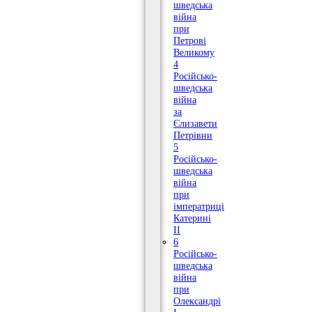
шведська
війна
при
Петрові
Великому
4
Російсько-
шведська
війна
за
Єлизавети
Петрівни
5
Російсько-
шведська
війна
при
імператриці
Катерині
II
6
Російсько-
шведська
війна
при
Олександрі