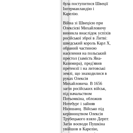
була поступитися Швеції
Інгерманландію і
Карелію.
Війна зі Швецією при
Олексієві Михайловичу
виникла внаслідок успіхів
російської зброї в Литві:
шведський король Карл X,
обраний частиною
населення на польський
престол (замість Яна-
Казимира), пред'явив
претензії і на литовські
землі, що знаходилися в
руках Олексія
Михайловича. В 1656
загін російських військ,
під начальством
Потьомкіна, обложив
Нотебург і зайняв
Нієншанц. Військо під
керівництвом Олексія
Трубецького взяло Дерпт.
Загін воєводи Пушкіна
увійшов в Карелію,