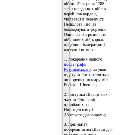
війни. 21 червня 1788
загін шведських військ
перейшов кордон,
увірвався в передмісті
Нейшлота і почав
бомбардувати фортецю.
Одночасно з розпочато
військових дій король
пред'явив імператриці
наступні вимоги:
1. покарання нашого
посла графа
Розумовського
, за уявні
підступи його, хилиться
до порушення миру між
Росією і Швецією;
2. поступка Швеції всіх
частин Фінляндії,
придбаних за
Ништадтскому і
Абосского договорами;
3. прийняття
посередництва Швеції для
укладення миру з