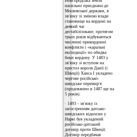
Новгородська земля
насильно приєднана до
Московської держави, в
зв'язку зі зміною влади
становище на кордоні на
деякий час
дестабілізоване, протягом
трьох років відбуваються
численні прикордонні
конфлікти і «каральні
експедиції» по обидва
боки кордону. У 1483 у
зв'язку зі вступом на
престол короля Данії (і
Швеції) Ханса I укладено
чергове російсько-
шведське перемир'я
(продовжено в 1487 ще на
5 років).
· 1493 - зв'язку із
загостренням датсько-
шведських відносин у
Нарві був укладений
російсько-датський
договір проти Швеції.
Договір передбачав