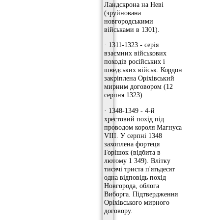
Ландскрона на Неві
(зруйнована
новгородськими
військами в 1301).
· 1311-1323 - серія
взаємних військових
походів російських і
шведських військ. Кордон
закріплена Оріхівський
мирним договором (12
серпня 1323).
· 1348-1349 - 4-й
хрестовий похід під
проводом короля Магнуса
VIII. У серпні 1348
захоплена фортеця
Горішок (відбита в
лютому 1 349). Влітку
тисячі триста п'ятьдесят
одна відповідь похід
Новгорода, облога
Виборга. Підтвердження
Оріхівського мирного
договору.