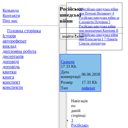
Російсько-
3 Російсько-шведська війна
Команда
при Петрові Великому 4
шведські
Контакти
Російсько-шведська війна за
війни
Про нас
Єлизавети Петрівни 5
Російсько-шведська війна
Головна сторінка
при імператриці Катерині II
6 Російсько-шведська війна
Історія
при Олександрі I 7 Память
автореферат
Список літератури
виклад
дипломна робота
дисертація
доповіді
Скачати
доповідь
17.33 Kb.
квитки
Дата
06.06.2018
книга
конвертації
конспект
Розмір
17.33 Kb.
конспекти
Тип
реферат
Навігація
по
даній
сторінці:
3
Російсько-