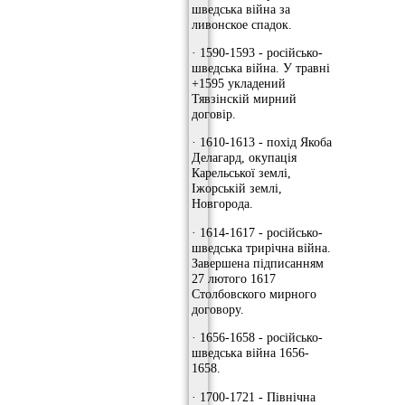
шведська війна за
ливонское спадок.
· 1590-1593 - російсько-
шведська війна. У травні
+1595 укладений
Тявзінскій мирний
договір.
· 1610-1613 - похід Якоба
Делагард, окупація
Карельської землі,
Іжорській землі,
Новгорода.
· 1614-1617 - російсько-
шведська трирічна війна.
Завершена підписанням
27 лютого 1617
Столбовского мирного
договору.
· 1656-1658 - російсько-
шведська війна 1656-
1658.
· 1700-1721 - Північна