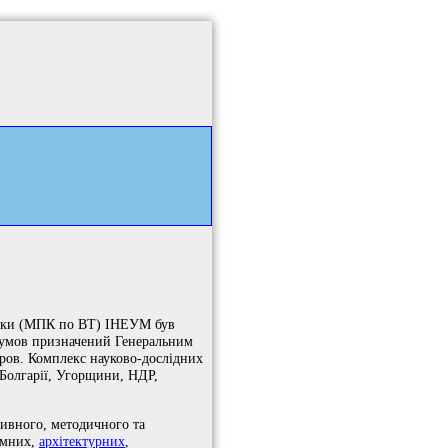
хніки (МПК по ВТ) ІНЕУМ був
умов призначений Генеральним
ов. Комплекс науково-дослідних
 Болгарії, Угорщини, НДР,
тивного, методичного та
темних,
архітектурних
,