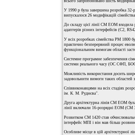
всього запропоновано шість модифікац
У 1990 р була завершена розробка 32-
випускалося 26 модифікацій сімейств
До складу цієї лінії СМ ЕОМ входила 
адаптерів різних інтерфейсів (C2, RS
У всіх розробках сімейства РМ 1800 
практично безперервний процес еволюц
функціональним вимогам області заст
Системне програмне забезпечення сім
системи реального часу (ОС СФП, БОС
Можливість використання досить широ
задовольнити вимоги таких областей з
Співвиконавцями на всіх стадіях роз
ім. К. М. Руднєва".
Друга архітектурна лінія СМ ЕОМ була
лінії включали 16-розрядні ЕОМ (СМ 3
Розвитком СМ 1420 став обчислювальн
інтерфейс МПІ і він мав більш розвин
Особливе місце в цій архітектурної л