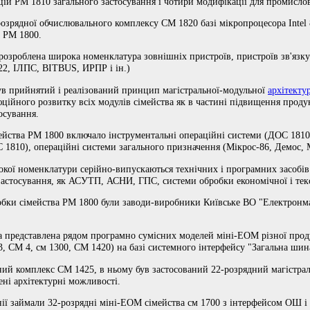
ій РМ 1810 загального застосування і чотири модифікації для промисло
розрядної обчислювального комплексу СМ 1820 базі мікропроцесора Intel 
а РМ 1800.
розроблена широка номенклатура зовнішніх пристроїв, пристроїв зв'язку 
422, ІЛПС, BITBUS, ИРПР і ін.)
був прийнятий і реалізований принцип магістральної-модульної
архітекту
ійного розвитку всіх модулів сімейства як в частині підвищення продук
осування.
ейства РМ 1800 включало інструментальні операційні системи (ДОС 1810,
 1810), операційні системи загального призначення (Мікрос-86, Демос,
кої номенклатури серійно-випускаються технічних і програмних засобів
астосування, як АСУТП, АСНИ, ГПС, системи обробки економічної і текст
робки сімейства РМ 1800 були заводи-виробники Київське ВО "Електро
 представлена ​​рядом програмно сумісних моделей міні-ЕОМ різної прод
, СМ 4, см 1300, СМ 1420) на базі системного інтерфейсу "Загальна ши
ий комплекс СМ 1425, в ньому був застосований 22-розрядний магістра
ені архітектурні можливості.
інії займали 32-розрядні міні-ЕОМ сімейства см 1700 з інтерфейсом ОШ 