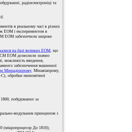
будуванні, радіоелектроніці та
ії.
иментів в реальному часі в різних
між ЕОМ і експериментом в
 СМ ЕОМ забезпечили широке
валися на базі великих ЕОМ
, що
зі СМ ЕОМ дозволили значно
мі, можливість введення,
рамного забезпечення машинної
ми Мінрадіопрому
, Мінавіапрому,
С), обробки економічної
1800, побудованих за
істрально-модульним принципом з
10 (мікропроцесор До 1810);