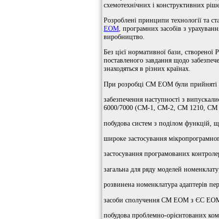
схемотехнічних і конструктивних ріш
Розроблені принципи технології та ст
ЕОМ
, програмних засобів з урахуванн
виробництво.
Без цієї нормативної бази, створено
поставленого завдання щодо забезпеч
знаходяться в різних країнах.
При розробці СМ ЕОМ були прийняті
забезпечення наступності з випускал
6000/7000 (СМ-1, СМ-2, СМ 1210, СМ 
побудова систем з поділом функцій, 
широке застосування мікропрограмного
застосування програмованих контроле
загальна для ряду моделей номенклату
розвинена номенклатура адаптерів пер
засоби сполучення СМ ЕОМ з ЄС ЕОМ в
побудова проблемно-орієнтованих ко