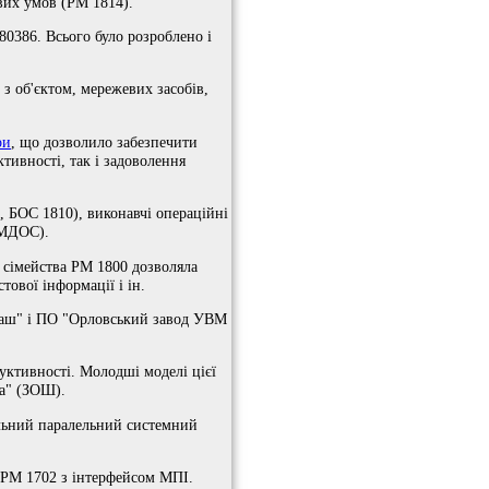
вих умов (РМ 1814).
80386. Всього було розроблено і
з об'єктом, мережевих засобів,
ри
, що дозволило забезпечити
тивності, так і задоволення
 БОС 1810), виконавчі операційні
 МДОС).
 сімейства РМ 1800 дозволяла
ової інформації і ін.
нмаш" і ПО "Орловський завод УВМ
уктивності. Молодші моделі цієї
на" (ЗОШ).
льний паралельний системний
і РМ 1702 з інтерфейсом МПІ.