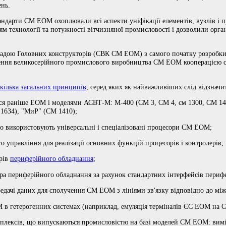
ень.
андарти СМ ЕОМ охоплювали всі аспекти уніфікації елементів, вузлів і п
ям технології та потужності вітчизняної промисловості і дозволили орга
ї Радою Головних конструкторів (СВК СМ ЕОМ) з самого початку розробк
ення великосерійного промислового виробництва СМ ЕОМ кооперацією с
кілька загальних принципів
, серед яких як найважливіших слід відзначи
ися раніше ЕОМ і моделями АСВТ-М: М-400 (СМ 3, СМ 4, см 1300, СМ 14
1634), "МиР" (СМ 1410);
що використовують універсальні і спеціалізовані процесори СМ ЕОМ;
 управління для реалізації основних функцій процесорів і контролерів;
рів
периферійного обладнання
;
ра периферійного обладнання за рахунок стандартних інтерфейсів периф
едачі даних для сполучення СМ ЕОМ з лініями зв'язку відповідно до між
 гетерогенних системах (наприклад, емуляція терміналів ЄС ЕОМ на С
мплексів, що випускаються промисловістю на базі моделей СМ ЕОМ: вим