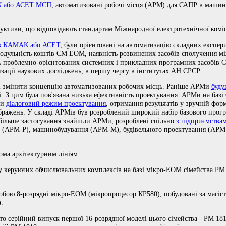
К або АСЕТ МСП
, автоматизовані робочі місця (АРМ) для САПР в машино
уктиви, що відповідають стандартам Міжнародної електротехнічної коміс
ів КАМАК або АСЕТ
, були орієнтовані на автоматизацію складних експер
і модульність коштів СМ ЕОМ, наявність розвинених засобів сполучення 
ь проблемно-орієнтованих системних і прикладних програмних засобів
зації наукових досліджень, в першу чергу в інститутах АН СРСР.
 змінити концепцію автоматизованих робочих місць. Раніше АРМи
буду
і. З цим була пов'язана низька ефективність проектування. АРМи на ба
ши
діалоговий режим проектування
, отримання результатів у зручній фор
ображень. У складі АРМів був розроблений широкий набір базового прог
айбільше застосування знайшли АРМи, розроблені спільно
з підприємства
и (АРМ-Р), машинобудування (АРМ-М), будівельного проектування (АРМ-
ма архітектурним лініям.
керуючих обчислювальних комплексів на базі мікро-ЕОМ сімейства РМ 
 собою 8-розрядні мікро-ЕОМ (мікропроцесор КР580), побудовані за маг
.
ато серійний випуск першої 16-розрядної моделі цього сімейства - РМ 18