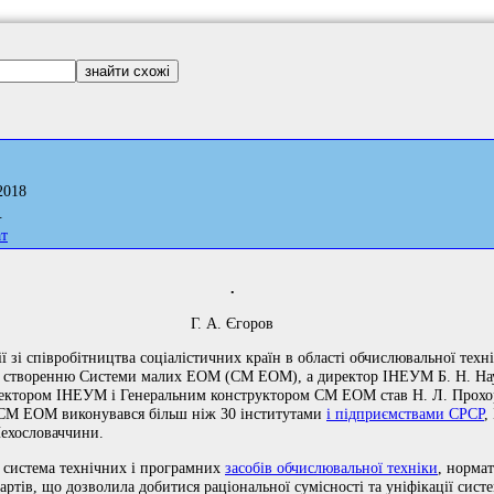
2018
.
ат
.
Г. А. Єгоров
ї зі співробітництва соціалістичних країн в області обчислювальної те
о створенню Системи малих ЕОМ (СМ ЕОМ), а директор ІНЕУМ Б. Н. На
ектором ІНЕУМ і Генеральним конструктором СМ ЕОМ став Н. Л. Прохор
о СМ ЕОМ виконувався більш ніж 30 інститутами
і підприємствами СРСР
,
Чехословаччини.
 система технічних і програмних
засобів обчислювальної техніки
, норма
артів, що дозволила добитися раціональної сумісності та уніфікації сис