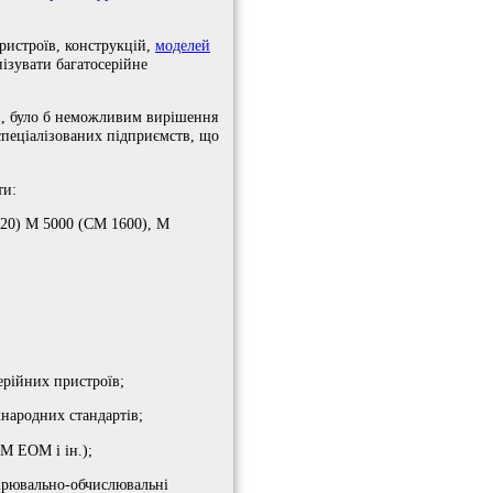
ристроїв, конструкцій,
моделей
нізувати багатосерійне
и, було б неможливим вирішення
пеціалізованих підприємств, що
ти:
20) М 5000 (СМ 1600), М
ерійних пристроїв;
народних стандартів;
М ЕОМ і ін.);
ірювально-обчислювальні