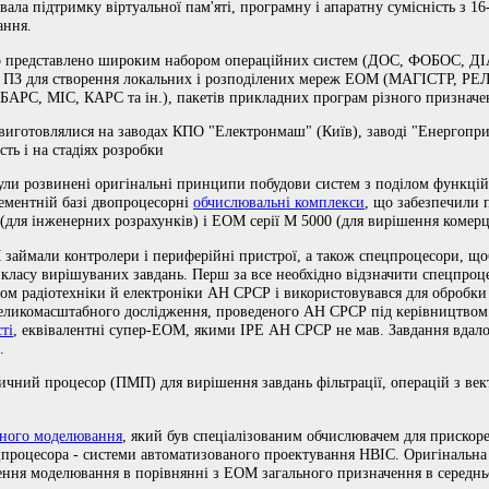
вала підтримку віртуальної пам'яті, програмну і апаратну сумісність з 
ання.
було представлено широким набором операційних систем (ДОС, ФОБОС,
 ПЗ для створення локальних і розподілених мереж ЕОМ (МАГІСТР, 
 БАРС, МІС, КАРС та ін.), пакетів прикладних програм різного призначе
но виготовлялися на заводах КПО "Електронмаш" (Київ), заводі "Енергоп
сть і на стадіях розробки
ли розвинені оригінальні принципи побудови систем з поділом функцій,
лементній базі двопроцесорні
обчислювальні комплекси
, що забезпечили 
для інженерних розрахунків) і ЕОМ серії М 5000 (для вирішення комерц
займали контролери і периферійні пристрої, а також спецпроцесори, що
класу вирішуваних завдань. Перш за все необхідно відзначити спецпроц
том радіотехніки й електроніки АН СРСР і використовувався для обробк
великомасштабного дослідження, проведеного АН СРСР під керівництвом 
ті
, еквівалентні супер-ЕОМ, якими ІРЕ АН СРСР не мав. Завдання вдало
.
чний процесор (ПМП) для вирішення завдань фільтрації, операцій з век
чного моделювання
, який був спеціалізованим обчислювачем для приско
цпроцесора - системи автоматизованого проектування НВІС. Оригінальна 
ення моделювання в порівнянні з ЕОМ загального призначення в середньо