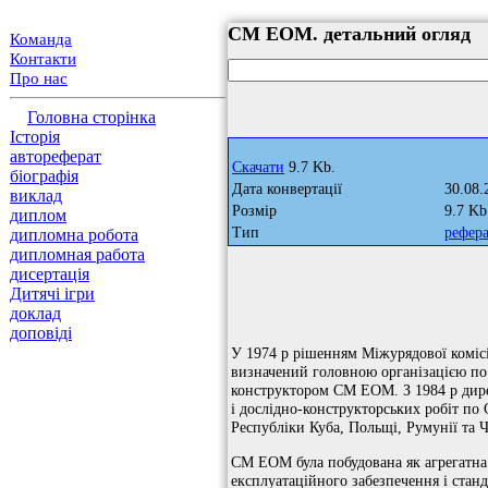
СМ ЕОМ. детальний огляд
Команда
Контакти
Про нас
Головна сторінка
Історія
автореферат
Скачати
9.7 Kb.
біографія
Дата конвертації
30.08.
виклад
Розмір
9.7 Kb
диплом
Тип
рефер
дипломна робота
дипломная работа
дисертація
Дитячі ігри
доклад
доповіді
У 1974 р рішенням Міжурядової комісі
визначений головною організацією п
конструктором СМ ЕОМ. З 1984 р дир
і дослідно-конструкторських робіт п
Республіки Куба, Польщі, Румунії та 
СМ ЕОМ була побудована як агрегатна
експлуатаційного забезпечення і станд