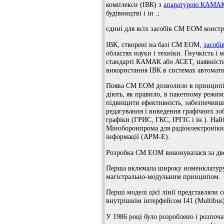
комплекси (ІВК) з
апаратурою КАМА
будівництві і ін .;
єдині для всіх засобів СМ ЕОМ констр
ІВК, створені на базі СМ ЕОМ,
засоб
областях науки і техніки. Гнучкість 
стандарті КАМАК або АСЕТ, наявніст
використання ІВК в системах автомати
Поява СМ ЕОМ дозволило в принципі
діють, як правило, в пакетному режим
підвищити ефективність, забезпечив
редагування і виведення графічних з
графіки (ГРИС, ГКС, ІРГІС і ін.). Н
Міноборонпрома для радіоелектронік
інформації (АРМ-Е).
Розробка СМ ЕОМ виконувалася за дво
Перша включала широку номенклатуру 
магістрально-модульним принципом.
Перші моделі цієї лінії представляли
внутрішнім інтерфейсом І41 (Multibus)
У 1986 році було розроблено і розпоч