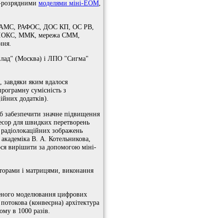
16-розрядними
моделями міні-ЕОМ
,
 ДІАМС, РАФОС, ДОС КП, ОС РВ,
РЕЛОКС, ММК, мережа СММ,
ння.
рилад" (Москва) і ЛПО "Сигма"
 завдяки яким вдалося
програмну сумісність з
ійних додатків).
б забезпечити значне підвищення
есор для швидких перетворень
и радіолокаційних зображень
академіка В. А. Котельникова,
ся вирішити за допомогою міні-
торами і матрицями, виконання
реного моделювання цифрових
потокова (конвеєрна) архітектура
му в 1000 разів.