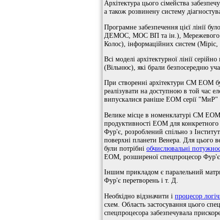
Архітектура цього сімейства забезпечу
а також розвинену систему діагностув
Програмне забезпечення цієї лінії 
ДЕМОС, МОС ВП та ін.), Мережевого
Колос), інформаційних систем (Міріс,
Всі моделі архітектурної лінії серій
(Вільнюс), які брали безпосередню уча
При створенні архітектури СМ ЕОМ бу
реалізувати на доступною в той час е
випускалися раніше ЕОМ серії "МиР" (
Велике місце в номенклатурі СМ ЕОМ 
продуктивності ЕОМ для конкретного 
Фур'є, розроблений спільно з Інститу
поверхні планети Венера. Для цього 
були потрібні
обчислювальні потужнос
ЕОМ, розширеної спецпроцесор Фур'є
Іншим прикладом є паралельний матри
Фур'є перетворень і т. Д.
Необхідно відзначити і
процесор логі
схем. Область застосування цього спе
спецпроцесора забезпечувала прискор