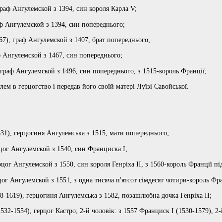
раф Ангулемской з 1394, син короля Карла V;
ф Ангулемской з 1394, син попереднього;
67), граф Ангулемской з 1407, брат попереднього;
ф Ангулемской з 1467, син попереднього;
 граф Ангулемской з 1496, син попереднього, з 1515-король Франції;
ем в герцогство і передав його своїй матері Луїзі Савойської.
31), герцогиня Ангулемська з 1515, мати попереднього;
цог Ангулемской з 1540, син Франциска I;
рцог Ангулемской з 1550, син короля Генріха II, з 1560-король Франції пі
ог Ангулемской з 1551, з одна тисяча п'ятсот сімдесят чотири-король Фран
8-1619), герцогиня Ангулемська з 1582, позашлюбна дочка Генріха II;
1532-1554), герцог Кастро; 2-й чоловік: з 1557 Франциск I (1530-1579), 2