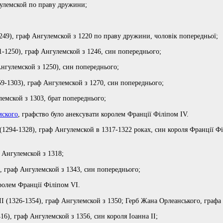
гулемской по праву дружини;
249), граф Ангулемской з 1220 по праву дружини, чоловік попередньої;
-1250), граф Ангулемской з 1246, син попереднього;
нгулемской з 1250), син попереднього;
9-1303), граф Ангулемской з 1270, син попереднього;
лемской з 1303, брат попереднього;
мского
, графство було анексувати королем Франції Філіпом IV.
(1294-1328), граф Ангулемской в ​​1317-1322 роках, син короля Франції Фі
 Ангулемской з 1318;
, граф Ангулемской з 1343, син попереднього;
ролем Франції Філіпом VI.
II (1326-1354), граф Ангулемской з 1350; Герб Жана Орлеанського, графа
16), граф Ангулемской з 1356, син короля Іоанна II;