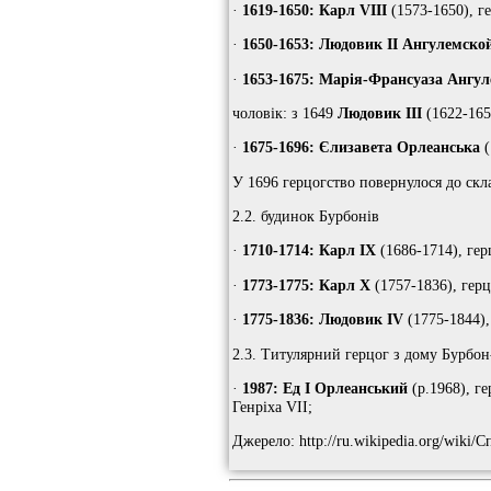
·
1619-1650: Карл VIII
(1573-1650), г
·
1650-1653: Людовик II Ангулемско
·
1653-1675: Марія-Франсуаза Ангу
чоловік: з 1649
Людовик III
(1622-165
·
1675-1696: Єлизавета Орлеанська
(
У 1696 герцогство повернулося до скл
2.2. будинок Бурбонів
·
1710-1714: Карл IX
(1686-1714), ге
·
1773-1775: Карл X
(1757-1836), герц
·
1775-1836: Людовик IV
(1775-1844),
2.3. Титулярний герцог з дому Бурбо
·
1987: Ед I Орлеанський
(р.1968), г
Генріха VII;
Джерело: http://ru.wikipedia.org/wik