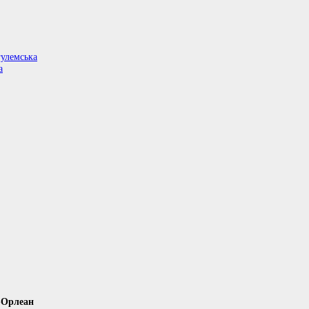
гулемська
а
н-Орлеан