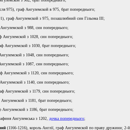
нгулемской з 962, брат попереднього;
сля 975), граф Ангулемской в 975, брат попереднього;
91), граф Ангулемской з 975, позашлюбний син Гільома III;
 Ангулемской з 988, син попереднього;
ф Ангулемской з 1028, син попереднього;
аф Ангулемской з 1030, брат попереднього;
Ангулемской з 1048, син попереднього;
Ангулемской з 1087, син попереднього;
аф Ангулемской з 1120, син попереднього;
 Ангулемской з 1140, син попереднього;
раф Ангулемской з 1179, син попереднього;
 Ангулемской з 1181, брат попереднього;
ф Ангулемской з 1186, брат попереднього;
рафиня Ангулемська з 1202,
дочка попереднього
;
ний
(1166-1216), король Англії, граф Ангулемской по праву дружини; 2-й