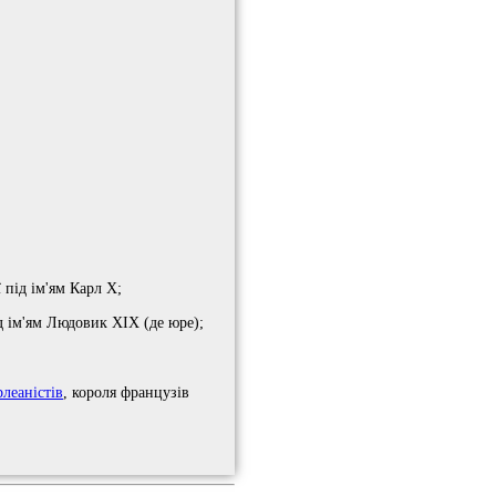
 під ім'ям Карл X;
д ім'ям Людовик XIX (де юре);
рлеаністів
, короля французів