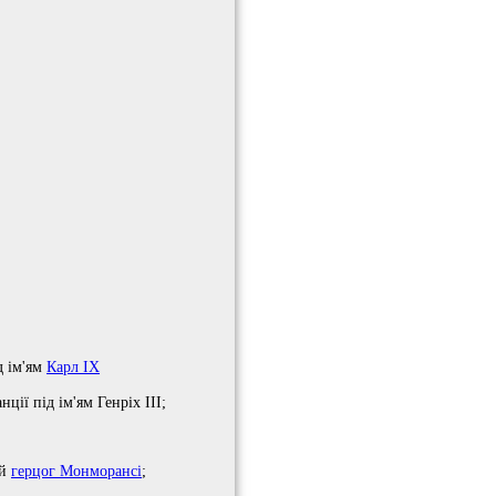
д ім'ям
Карл IX
ції під ім'ям Генріх III;
-й
герцог Монморансі
;