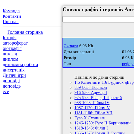
Список графів і герцогів Ан
Команда
Контакти
Про нас
Головна сторінка
Історія
автореферат
Скачати
6.93 Kb.
біографія
Дата конвертації
01.06.
виклад
Розмір
6.93 K
диплом
Тип
рефер
дипломна робота
дисертація
Дитячі ігри
Навігація по даній сторінці:
доповіді
1.5 Капетинги 1.6 Будинок дЕвр
доповідь
839-863: Тюрпьон
есе
916-930: Адемар I
975-975: Річард I Простий
988-1028: Гійом IV
1087-1120: Гійом V
1181-1186: Гійом VII
Гуго Х Лузиньян
1246-1250: Гуго II Коричневий
1318-1343: Філіп I
1356-1373: Іоанн II Скупий