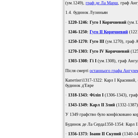
(ум.1249),
граф де Ла Марш
, граф Ан
1.4. будинок Лузиньян
·
1220-1246: Гуго I Коричневий
(ум.1
·
1246-1250:
Гуго II Коричневий
(1221
·
1250-1270: Гуго III
(ум.1270), граф А
·
1270-1303: Гуго IV Коричневий
(125
·
1303-1308: Гі I
(ум.1308), граф Ангу
Після смерті
останнього графа Ангуле
Капетінгі1317-1322: Карл I Красивий, 
будинок д'Евре
·
1318-1343: Філіп I
(1306-1343), граф
·
1343-1349: Карл II Злий
(1332-1387)
У 1349 графство було конфісковано ко
Будинок де Ла Серда1350-1354: Карл I
·
1356-1373: Іоанн II Скупий
(1340-14