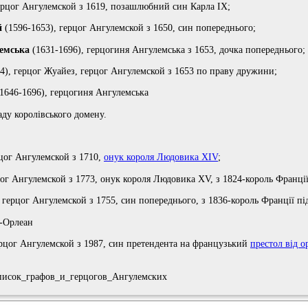
ерцог Ангулемской з 1619, позашлюбний син Карла IX;
й
(1596-1653), герцог Ангулемской з 1650, син попереднього;
лемська
(1631-1696), герцогиня Ангулемська з 1653, дочка попереднього;
4), герцог Жуайез, герцог Ангулемской з 1653 по праву дружини;
1646-1696), герцогиня Ангулемська
аду королівського домену.
рцог Ангулемской з 1710,
онук короля Людовика XIV
;
ог Ангулемской з 1773, онук короля Людовика XV, з 1824-король Франції
 герцог Ангулемской з 1755, син попереднього, з 1836-король Франції пі
н-Орлеан
ерцог Ангулемской з 1987, син претендента на французький
престол від о
i/Список_графов_и_герцогов_Ангулемских