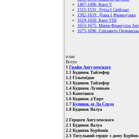
1467-1496: Карл V
1515-1531: Луїза I Свійські
1582-1619: Діана I Французька
1619-1650: Карл VIII
1653-1675: Марія-Франсуаза Ан
1675-1696: Єлизавета Орлеанськ
план
Вступ
1
Графи Ангулемского
1.1 Будинок Тайлефер
1.2 Гільемідов
1.3 Будинок Тайлефер
1.4 Будинок Лузиньян
1.5 Капетинги
1.6 Будинок д'Евре
1.7
Будинок де Ла Серда
1.8 Будинок Валуа
2 Герцоги Ангулемского
2.1 Будинок Валуа
2.2 Будинок Бурбонів
2.3 Титульний герцог з дому Бурбо