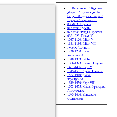
1.5 Капетинги 1.6 Будинок
дЕвре 1.7 Будинок де Ла
Серда 1.8 Будинок Валуа 2
Герцоги Ангулемского
839-863: Тюрпьон
916-930: Адемар I
975-975: Річард I Простий
988-1028: Гійом IV
1087-1120: Гійом V
1181-1186: Гійом VII
Гуго Х Лузиньян
1246-1250: Гуго II
Коричневий
1318-1343: Філіп I
1356-1373: Іоанн II Скупий
1467-1496: Карл V
1515-1531: Луїза I Свійські
1582-1619: Діана I
Французька
1619-1650: Карл VIII
1653-1675: Марія-Франсуаза
Ангулемська
1675-1696: Єлизавета
Орлеанська