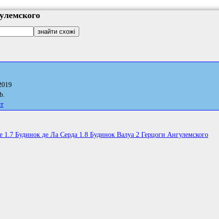
гулемского
2019
b.
ат
е 1.7 Будинок де Ла Серда 1.8 Будинок Валуа 2 Герцоги Ангулемского