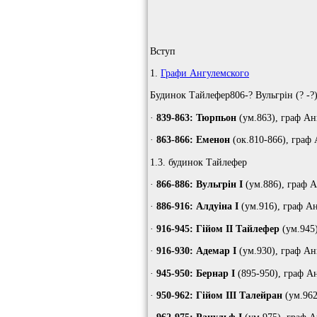
Вступ
1.
Графи Ангулемского
Будинок Тайлефер806-? Вульгрін (? -?)
·
839-863: Тюрпьон
(ум.863), граф Ан
·
863-866: Еменон
(ок.810-866), граф
1.3. будинок Тайлефер
·
866-886: Вульгрін I
(ум.886), граф А
·
886-916: Алдуіна I
(ум.916), граф А
·
916-945: Гійом II Тайлефер
(ум.945)
·
916-930: Адемар I
(ум.930), граф Анг
·
945-950: Бернар I
(895-950), граф А
·
950-962: Гійом III Талейран
(ум.962