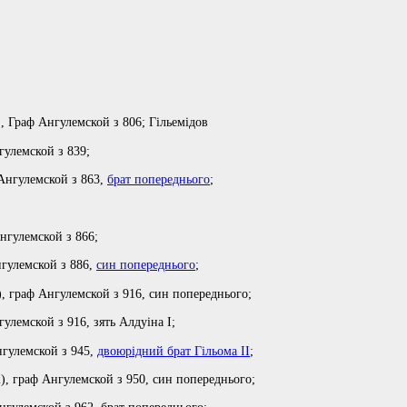
, Граф Ангулемской з 806; Гільемідов
гулемской з 839;
 Ангулемской з 863,
брат попереднього
;
нгулемской з 866;
нгулемской з 886,
син попереднього
;
, граф Ангулемской з 916, син попереднього;
улемской з 916, зять Алдуіна I;
нгулемской з 945,
двоюрідний брат Гільома II
;
), граф Ангулемской з 950, син попереднього;