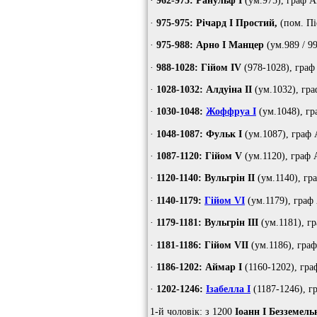
·
962-975: Ранульф I
(ум.975), граф А
·
975-975: Річард I Простий,
(пом. Пі
·
975-988: Арно I Манцер
(ум.989 / 9
·
988-1028: Гійом IV
(978-1028), граф
·
1028-1032: Алдуіна II
(ум.1032), гра
·
1030-1048:
Жоффруа I
(ум.1048), гр
·
1048-1087: Фульк I
(ум.1087), граф 
·
1087-1120: Гійом V
(ум.1120), граф 
·
1120-1140: Вульгрін II
(ум.1140), гр
·
1140-1179:
Гійом VI
(ум.1179), граф
·
1179-1181: Вульгрін III
(ум.1181), г
·
1181-1186: Гійом VII
(ум.1186), граф
·
1186-1202: Аймар I
(1160-1202), гра
·
1202-1246:
Ізабелла I
(1187-1246), г
1-й чоловік: з 1200
Іоанн I Безземель