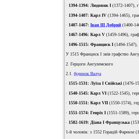
·
1394-1394: Людовик I
(1372-1407), г
·
1394-1407: Карл IV
(1394-1465), гра
·
1407-1467:
Іван III Добрий
(1400-14
·
1467-1496: Карл V
(1459-1496), гра
·
1496-1515: Франциск I
(1494-1547),
У 1515 Франциск I звів графство Ангул
2. Герцоги Ангулемского
2.1.
будинок Валуа
·
1515-1531: Луїза I Свійські
(1476-15
·
1540-1545: Карл VI
(1522-1545), гер
·
1550-1551: Карл VII
(1550-1574), ге
·
1551-1574: Генріх I
(1551-1589), герц
·
1582-1619: Діана I Французька
(153
1-й чоловік: з 1552 Горацій Фарензе (