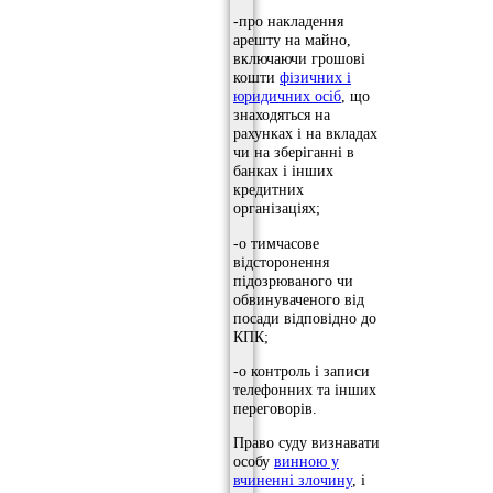
-про накладення
арешту на майно,
включаючи грошові
кошти
фізичних і
юридичних осіб
, що
знаходяться на
рахунках і на вкладах
чи на зберіганні в
банках і інших
кредитних
організаціях;
-о тимчасове
відсторонення
підозрюваного чи
обвинуваченого від
посади відповідно до
КПК;
-о контроль і записи
телефонних та інших
переговорів.
Право суду визнавати
особу
винною у
вчиненні злочину
, і