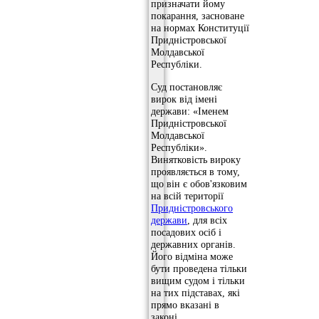
призначати йому
покарання, засноване
на нормах Конституції
Придністровської
Молдавської
Республіки.
Суд постановляє
вирок від імені
держави: «Іменем
Придністровської
Молдавської
Республіки».
Винятковість вироку
проявляється в тому,
що він є обов'язковим
на всій території
Придністровського
держави
, для всіх
посадових осіб і
державних органів.
Його відміна може
бути проведена тільки
вищим судом і тільки
на тих підставах, які
прямо вказані в
законі.