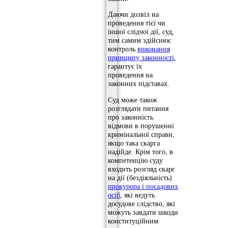
Даючи дозвіл на
проведення тієї чи
іншої слідчої дії, суд,
тим самим здійснює
контроль
виконання
принципу законності
,
гарантує їх
проведення на
законних підставах.
Суд може також
розглядати питання
про законність
відмови в порушенні
кримінальної справи,
якщо така скарга
надійде. Крім того, в
компетенцію суду
входить розгляд скарг
на дії (бездіяльність)
прокурора і посадових
осіб
, які ведуть
досудове слідство, які
можуть завдати шкоди
конституційним