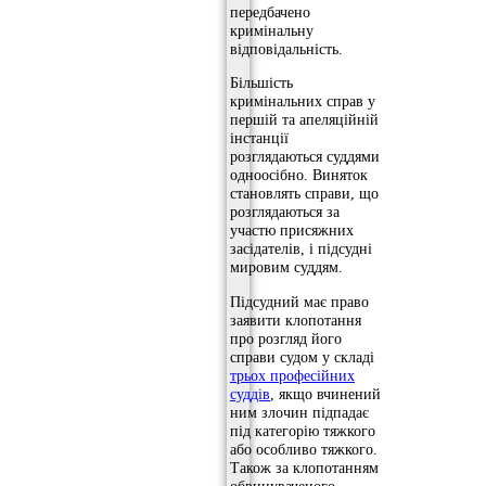
передбачено
кримінальну
відповідальність.
Більшість
кримінальних справ у
першій та апеляційній
інстанції
розглядаються суддями
одноосібно. Виняток
становлять справи, що
розглядаються за
участю присяжних
засідателів, і підсудні
мировим суддям.
Підсудний має право
заявити клопотання
про розгляд його
справи судом у складі
трьох професійних
суддів
, якщо вчинений
ним злочин підпадає
під категорію тяжкого
або особливо тяжкого.
Також за клопотанням
обвинуваченого