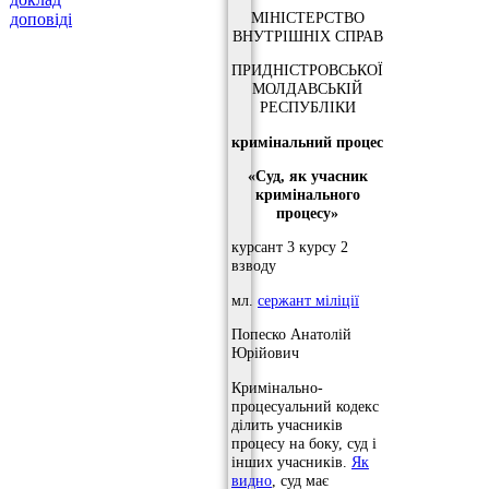
МІНІСТЕРСТВО
доповіді
ВНУТРІШНІХ СПРАВ
ПРИДНІСТРОВСЬКОЇ
МОЛДАВСЬКІЙ
РЕСПУБЛІКИ
кримінальний процес
«Суд, як учасник
кримінального
процесу»
курсант 3 курсу 2
взводу
мл.
сержант міліції
Попеско Анатолій
Юрійович
Кримінально-
процесуальний кодекс
ділить учасників
процесу на боку, суд і
інших учасників.
Як
видно
, суд має