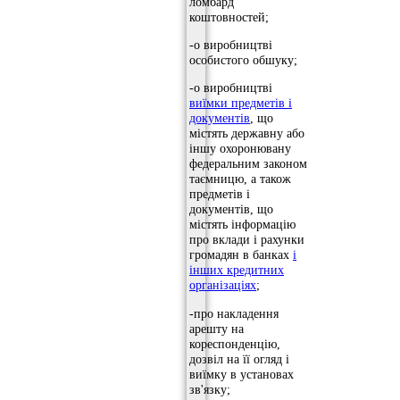
ломбард
коштовностей;
-о виробництві
особистого обшуку;
-о виробництві
виїмки предметів і
документів
, що
містять державну або
іншу охоронювану
федеральним законом
таємницю, а також
предметів і
документів, що
містять інформацію
про вклади і рахунки
громадян в банках
і
інших кредитних
організаціях
;
-про накладення
арешту на
кореспонденцію,
дозвіл на її огляд і
виїмку в установах
зв'язку;