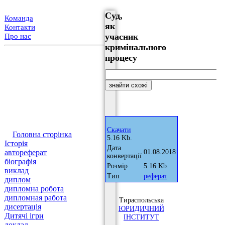
Суд,
Команда
як
Контакти
учасник
Про нас
кримінального
процесу
Скачати
Головна сторінка
5.16 Kb.
Історія
Дата
автореферат
01.08.2018
конвертації
біографія
Розмір
5.16 Kb.
виклад
Тип
реферат
диплом
дипломна робота
дипломная работа
Тираспольська
дисертація
ЮРИДИЧНИЙ
Дитячі ігри
ІНСТИТУТ
доклад