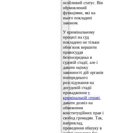
особливий статус. Він
обумовлений
функціями, які на
нього покладені
законом.
У кримінальному
процесі на суд
покладено не тільки
обов'язок вершити
правосуддя
безпосередньо в
судовій стадії, але і
давати оцінку
законності дій органів
попереднього
розслідування на
досудовій стадії
провадження
у
кримінальній справі
,
давати дозвіл на
обмеження
конституційних прав і
свобод громадян. Так,
наприклад,
проведення обшуку в