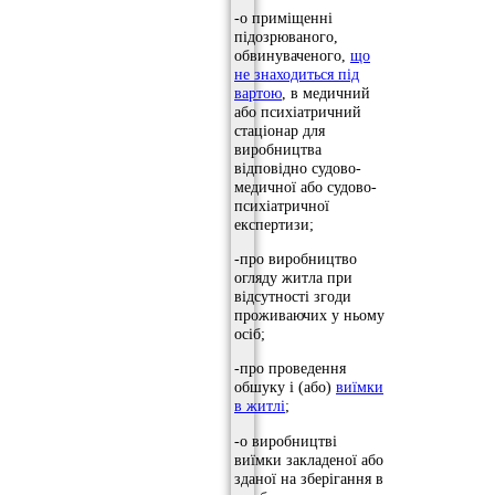
-о приміщенні
підозрюваного,
обвинуваченого,
що
не знаходиться під
вартою
, в медичний
або психіатричний
стаціонар для
виробництва
відповідно судово-
медичної або судово-
психіатричної
експертизи;
-про виробництво
огляду житла при
відсутності згоди
проживаючих у ньому
осіб;
-про проведення
обшуку і (або)
виїмки
в житлі
;
-о виробництві
виїмки закладеної або
зданої на зберігання в