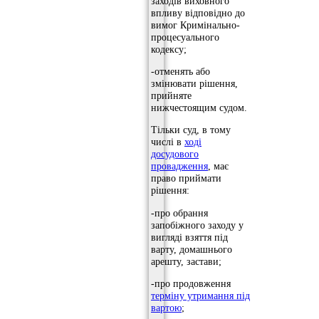
заходів виховного
впливу відповідно до
вимог Кримінально-
процесуального
кодексу;
-отменять або
змінювати рішення,
прийняте
нижчестоящим судом.
Тільки суд, в тому
числі в
ході
досудового
провадження
, має
право приймати
рішення:
-про обрання
запобіжного заходу у
вигляді взяття під
варту, домашнього
арешту, застави;
-про продовження
терміну утримання під
вартою
;