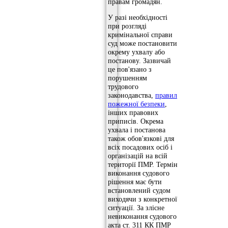
правам громадян.
У разі необхідності
при розгляді
кримінальної справи
суд може постановити
окрему ухвалу або
постанову. Зазвичай
це пов'язано з
порушенням
трудового
законодавства,
правил
пожежної безпеки
,
інших правових
приписів. Окрема
ухвала і постанова
також обов'язкові для
всіх посадових осіб і
організацій на всій
території ПМР. Термін
виконання судового
рішення має бути
встановлений судом
виходячи з конкретної
ситуації. За злісне
невиконання судового
акта ст. 311 КК ПМР