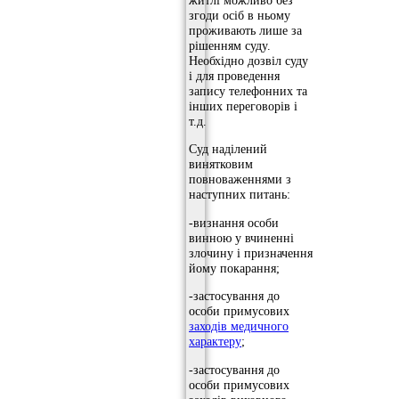
житлі можливо без
згоди осіб в ньому
проживають лише за
рішенням суду.
Необхідно дозвіл суду
і для проведення
запису телефонних та
інших переговорів і
т.д.
Суд наділений
винятковим
повноваженнями з
наступних питань:
-визнання особи
винною у вчиненні
злочину і призначення
йому покарання;
-застосування до
особи примусових
заходів медичного
характеру
;
-застосування до
особи примусових