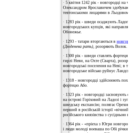
· 5 квітня 1242 рік - новгородці на чол
Олександром Ярославичем здобувають
тевтонськими лицарями в Льодовому 
· 1283 рік - шведи осаджують Ладогу
новгородських купців, які направляют
Обонежье.
· 1293 - татари вторгаються в
новгород
(Дюденева рать),
розоряють Волок.
· 1300 рік - шведи ставлять фортеця Л
гирлі Неви, на Охте (Сварта), розоряю
новгородські поселення на Неві; в том
новгородське військо руйнує Ландскр
· 1318 - новгородці здійснюють похід
фортецю Або.
· 1323 рік - новгородці засновують ф
на острові Горіховий на Ладозі і зупи
шведську експансію; полягає Ореховсь
перший в російській історії «вічний 
російського князівства з сусідньою кр
· 1364 рік - «пріеха з Югри новгородці
і люди молоді воеваша по Обі річки д