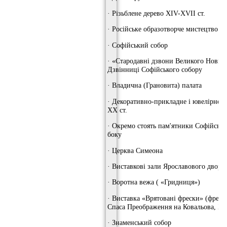
· Різьблене дерево XIV-XVII ст.
· Російське образотворче мистецтво X
· Софійський собор
· «Стародавні дзвони Великого Новго
Дзвінниці Софійського собору
· Владична (Грановита) палата
· Декоративно-прикладне і ювелірне м
XX ст.
· Окремо стоять пам'ятники Софійські
боку
· Церква Симеона
· Виставкові зали Ярославового двор
· Воротна вежа ( «Гридниця»)
· Виставка «Врятовані фрески» (фреск
Спаса Преображення на Ковальова, XIV
· Знаменський собор