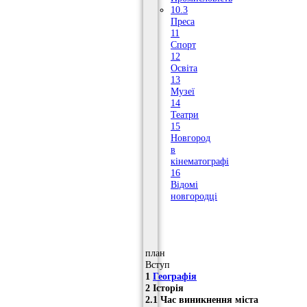
10.3
Преса
11
Спорт
12
Освіта
13
Музеї
14
Театри
15
Новгород
в
кінематографі
16
Відомі
новгородці
план
Вступ
1
Географія
2 Історія
2.1 Час виникнення міста