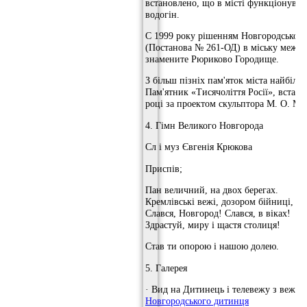
встановлено, що в місті функціонував
водогін.
C 1999 року рішенням Новгородської 
(Постанова № 261-ОД) в міську межу 
знамените Рюриково Городище.
З більш пізніх пам'яток міста найбіль
Пам'ятник «Тисячоліття Росії», встан
році за проектом скульптора М. О. М
4. Гімн Великого Новгорода
Сл і муз Євгенія Крюкова
Приспів;
Пан величний, на двох берегах.
Кремлівські вежі, дозором бійниці,
Слався, Новгород! Слався, в віках!
Здрастуй, миру і щастя столиця!
Став ти опорою і нашою долею.
5. Галерея
· Вид на Дитинець і телевежу з вежі
К
Новгородського дитинця