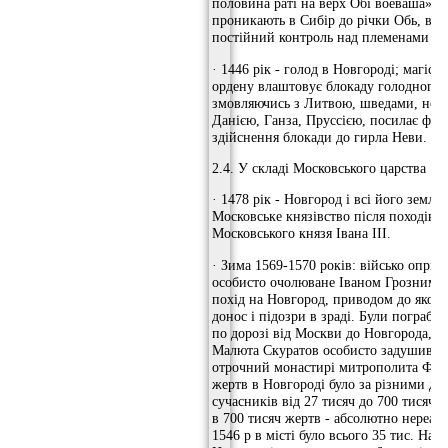
половина раті на верх Обі воеваша»; 
проникають в Сибір до річки Обь, вс
постійний контроль над племенами хан
· 1446 рік - голод в Новгороді; магіст
ордену влаштовує блокаду голодного 
змовляючись з Литвою, шведами, нор
Данією, Ганза, Пруссією, посилає фло
здійснення блокади до гирла Неви.
2.4. У складі Московського царства
· 1478 рік - Новгород і всі його землі
Московське князівство після походів 
Московського князя Івана III.
· Зима 1569-1570 років: військо оприч
особисто очолюване Іваном Грозним, 
похід на Новгород, приводом до яког
донос і підозри в зраді. Були пограбов
по дорозі від Москви до Новгорода, п
Малюта Скуратов особисто задушив у 
отрочний монастирі митрополита Філі
жертв в Новгороді було за різними д
сучасників від 27 тисяч до 700 тисяч о
в 700 тисяч жертв - абсолютно нереал
1546 р в місті було всього 35 тис. Нас