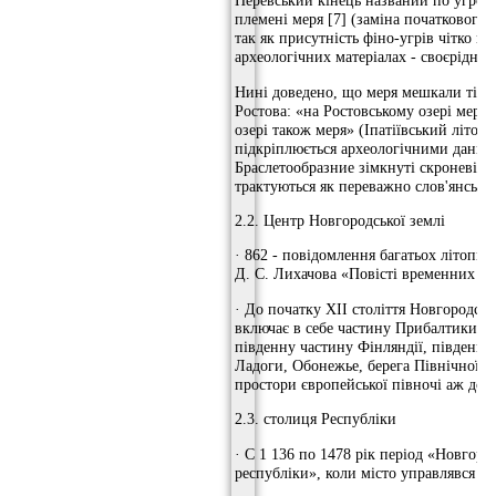
Неревський кінець названий по угро-
племені меря [7] (заміна початкового
так як присутність фіно-угрів чітко пр
археологічних матеріалах - своєрідних
Нині доведено, що меря мешкали тільк
Ростова: «на Ростовському озері меря,
озері також меря» (Іпатіївський літопи
підкріплюється археологічними даними
Браслетообразние зімкнуті скроневі кі
трактуються як переважно слов'янські 
2.2. Центр Новгородської землі
· 862 - повідомлення багатьох літопис
Д. С. Лихачова «Повісті временних лі
· До початку XII століття Новгородськ
включає в себе частину Прибалтики, ча
південну частину Фінляндії, південне
Ладоги, Обонежье, берега Північної Д
простори європейської півночі аж до 
2.3. столиця Республіки
· C 1 136 по 1478 рік період «Новгоро
республіки», коли місто управлявся ві