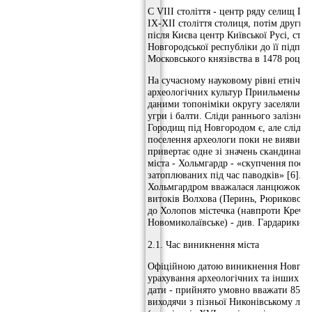
C VIII століття - центр ряду селищ Пр
IX-XII століття столиця, потім другий
після Києва центр Київської Русі, сто
Новгородської республіки до її підпо
Московського князівства в 1478 році.
На сучасному науковому рівні етнічні
археологічних культур Приильменья сп
даними топоніміки округу заселяли сл
угри і балти. Сліди раннього залізного
Городищ під Новгородом є, але сліди 
поселення археологи поки не виявили
привертає одне зі значень скандинавсь
міста - Хольмгардр - «скупчення посел
затоплюваних під час паводків» [6]. 
Хольмгардром вважалася ланцюжок по
витоків Волхова (Перинь, Рюриково Г
до Холопов містечка (навпроти Кречеві
Новомиколаївське) - див. Гардарики [6
2.1. Час виникнення міста
Офіційною датою виникнення Новгоро
урахування археологічних та інших за
дати - прийнято умовно вважати 859 рі
виходячи з пізньої Никонівському літо