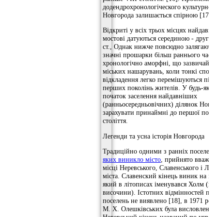
додендрохронологіческого культурног
Новгорода залишається спірною [17]:
Відкриті у всіх трьох місцях найдавні
мостові датуються серединою - друго
ст., Однак нижче повсюдно залягають
значні прошарки більш раннього часу,
хронологічно аморфні, що зазвичай дл
міських нашарувань, коли тонкі споча
відкладення легко перемішуються під
перших поколінь жителів. У будь-яко
початок заселення найдавніших
(ранньосередньовічних) ділянок Новг
зарахувати принаймні до першої пол
століття.
Легенди та усна історія Новгорода
Традиційно одними з ранніх поселень
яких виникло місто
, прийнято вважат
місці Неревського, Славенського і Лю
міста. Славенский кінець виник на мі
який в літописах іменувався Холм (по
височини). Істотних відмінностей по 
поселень не виявлено [18], в 1971 роц
М. X. Олешківських була висловлена 