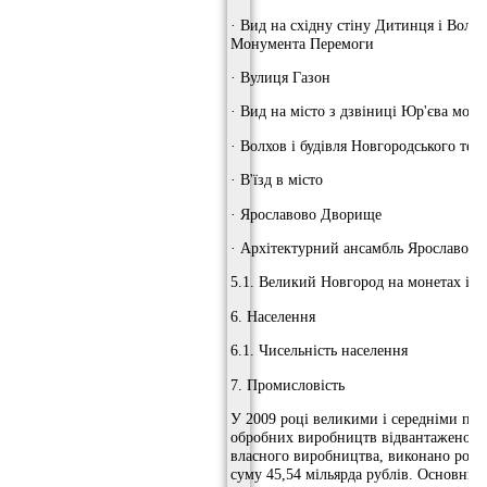
· Вид на східну стіну Дитинця і Волхо
Монумента Перемоги
· Вулиця Газон
· Вид на місто з дзвіниці Юр'єва мона
· Волхов і будівля Новгородського теа
· В'їзд в місто
· Ярославово Дворище
· Архітектурний ансамбль Ярославово
5.1. Великий Новгород на монетах і б
6. Населення
6.1. Чисельність населення
7. Промисловість
У 2009 році великими і середніми пі
обробних виробництв відвантажено то
власного виробництва, виконано робіт
суму 45,54 мільярда рублів. Основним