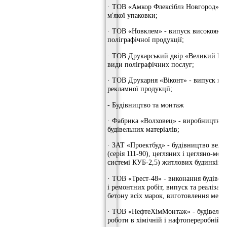
· ТОВ «Амкор Флексіблз Новгород» -
м'якої упаковки;
· ТОВ «Новклем» - випуск високоякіс
поліграфічної продукції;
· ТОВ Друкарський двір «Великий Нов
види поліграфічних послуг;
· ТОВ Друкарня «Віконт» - випуск по
рекламної продукції;
- Будівництво та монтаж
· Фабрика «Волховец» - виробництво 
будівельних матеріалів;
· ЗАТ «Проектбуд» - будівництво вел
(серія 111-90), цегляних і цегляно-мон
системі КУБ-2,5) житлових будинків;
· ТОВ «Трест-48» - виконання будіве
і ремонтних робіт, випуск та реалізаці
бетону всіх марок, виготовлення мета
· ТОВ «НефтеХімМонтаж» - будівельн
роботи в хімічній і нафтопереробній 