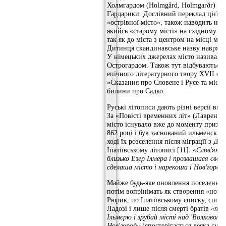
Холмгардом (Holmgård, Holmgarðr) с
Гардарики. Дослівний переклад цієї н
«острівної місто», також наводить на 
якийсь «старому місті» на східному бе
так як до міста з центром на місці ма
Дитинця скандинавське назву навряд 
У німецьких джерелах місто називало
Острогардом. Також тут відбуваються о
епічного літературного твору XVII сто
«Сказання про Словене і Русе та місті
билини про Садко.
Руські літописи дають різні версії ви
За «Повісті временних літ» (Лавренті
місто існувало вже до моменту прихо
862 році і був заснований ильменски
ході їх розселення після міграції з Ду
Іпатіївському літописі [11]:
«Слов'яни
близько Езер Ілмера і прозвашася своїм
сделаша місто і нарекоша і Нов'город»
Майже будь-яке оновлення поселення 
потім вопрінімать як створення «новог
Рюрик, по Іпатіївському списку, споч
Ладозі і лише після смерті братів
«при
Ільмєрю і зрубай місті над 'Волховом і
Нов'город»
(спостерігається деяка супе