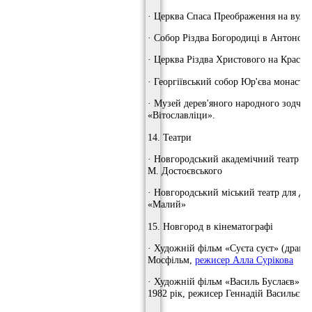
· Церква Спаса Преображення на вулиц
· Собор Різдва Богородиці в Антонові
· Церква Різдва Христового на Красно
· Георгіївський собор Юр'єва монасти
· Музей дерев'яного народного зодчес
«Вітославліци».
14. Театри
· Новгородський академічний театр др
М. Достоєвського
· Новгородський міський театр для діт
«Малий»
15. Новгород в кінематографі
· Художній фільм «Суєта суєт» (драма)
Мосфільм,
режисер Алла Сурікова
· Художній фільм «Василь Буслаєв», ф
1982 рік, режисер Геннадій Васильєв.