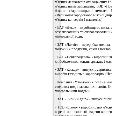
м'ясних делікатесів охолоджених і за
м'ясних напівфабрикатів, ТОВ «Новг
бекон» - тваринницький комплекс, В
«Великоновгородського м'ясної двір »
м'ясних консервів і паштетів.);
· ВАТ «Дека» - виробництво пива, сол
безалкогольних та слабоалкогольних н
мінеральної води;
· ЗАТ «Лактіс» - переробка молока, в
молочних продуктів, соків і нектарів,
· ВАТ «Новгородхлеб» - виробництво і
хлібобулочних, кондитерських і макар
· ЗАТ «Каскад» - випуск цукристих к
виробів (входить в корпорацію «Невськ
· Компанія «Усполонь» - розлив мінер
столових вод і газованих напоїв. Опто
мінеральними водами;
· ЗАТ «Рибний двір» - випуск рибних 
· ТОВ «Бізон» - виробництво м'ясної 
варені, напівкопчені, варено-копчені,
сиров'ялені ковбаси;