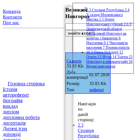
Великий
2.3 Столиця Республіки 2.4
Команда
У складі Московського
Новгород
Контакти
царства 2.5 Центр
Про нас
Новгородської губернії 2.6 У
Ленінградській області
5.1 Великий Новгород на
монетах і банкнотах 6
Населення 6.1 Чисельність
населення 7 Промисловість
10.3 Преса 11 Спорт 12
Освіта 13 Музеї 14 Театри 15
Скачати
Новгород в кінематографі 16
33.83 Kb.
Відомі новгородці
Дата
01.07.2018
конвертації
Головна сторінка
Розмір
33.83 Kb.
Історія
Тип
реферат
автореферат
біографія
Навігація
виклад
по
диплом
даній
дипломна робота
сторінці:
дисертація
2.3
Дитячі ігри
Столиця
доповіді
Республіки
доповідь