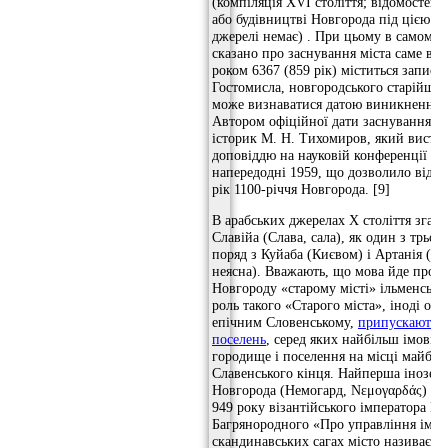
(компіляція XVI століття; відомостей 
або будівництві Новгорода під цією д
джерелі немає) . При цьому в самому 
сказано про заснування міста саме в це
роком 6367 (859 рік) міститься запис 
Гостомисла, новгородського старійшин
може визнаватися датою виникнення 
Автором офіційної дати заснування мі
історик М. Н. Тихомиров, який висту
доповіддю на науковій конференції в 
напередодні 1959, що дозволило відзн
рік 1100-річчя Новгорода. [9]
В арабських джерелах X століття згаду
Славійа (Слава, сала), як один з трьох
поряд з Куйаба (Києвом) і Артанія (ід
неясна). Вважають, що мова йде про п
Новгороду «старому місті» ільменськи
роль такого «Старого міста», іноді от
епічним Словенському,
припускають к
поселень
, серед яких найбільш імовір
городище і поселення на місці майбут
Славенського кінця. Найперша іноземн
Новгорода (Немогард, Νεμογαρδάς) міс
949 року візантійського імператора Ко
Багрянородного «Про управління імпе
скандинавських сагах місто називаєтьс