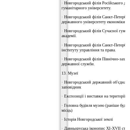
· Новгородський філія Російського де
гуманітарного університету.
· Новгородський філія Санкт-Петербур
державного університету економіки і ф
· Новгородський філія Сучасної гуман
академії.
· Новгородський філія Санкт-Петербур
інституту управління та права.
· Новгородський філія Північно-західн
державної служби.
13. Музеї
· Новгородський державний об'єднан
заповідник
· Експозиції і виставки на території 
· Головна будівля музею (раніше будів
місць)
· Історія Новгородської землі
· Давньоруська іконопис XI-XVII ст.