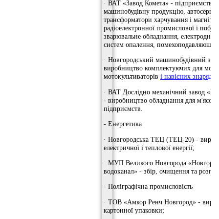
· ВАТ «Завод Комета» - підприємство 
машинобудівну продукцію, автосервіс
трансформатори харчування і магніто
радіоелектронної промислової і побуто
зварювальне обладнання, електродні к
систем опалення, помехоподавляющие 
· Новгородський машинобудівний заво
виробництво комплектуючих для мото
мотокультиваторів
і навісних знарядь 
· ВАТ Дослідно механічний завод «Н
- виробництво обладнання для м'ясоп
підприємств.
- Енергетика
· Новгородська ТЕЦ (ТЕЦ-20) - вироб
електричної і теплової енергії;
· МУП Великого Новгорода «Новгоро
водоканал» - збір, очищення та розпо
- Поліграфічна промисловість
· ТОВ «Амкор Ренч Новгород» - виро
картонної упаковки;