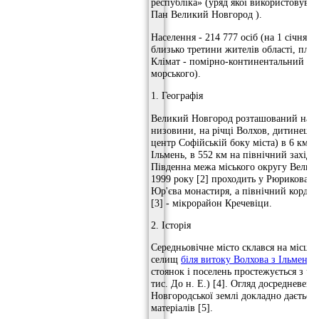
республіка» (уряд якої використовува
Пан Великий Новгород ).
Населення - 214 777 осіб (на 1 січня 2
близько третини жителів області, площ
Клімат - помірно-континентальний (б
морського).
1. Географія
Великий Новгород розташований на 
низовини, на річці Волхов, дитинець 
центр Софійській боку міста) в 6 км ві
Ільмень, в 552 км на північний захід 
Південна межа міського округу Велик
1999 року [2] проходить у Рюрикова Г
Юр'єва монастиря, а північний кордон
[3] - мікрорайон Кречевіци.
2. Історія
Середньовічне місто склався на місці 
селищ
біля витоку Волхова з Ільменя
,
стоянок і поселень простежується з час
тис. До н. Е.) [4]. Огляд досредневеко
Новгородської землі докладно дається 
матеріалів [5].