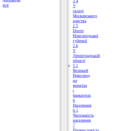
2.4
есе
У
складі
Московського
царства
2.5
Центр
Новгородської
губернії
2.6
У
Ленінградській
області
5.1
Великий
Новгород
на
монетах
і
банкнотах
6
Населення
6.1
Чисельність
населення
7
Промисловість