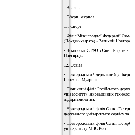
· Волхов
· Сфери, журнал
11. Спорт
· Філія Міжнародної Федерації Ояма-К
(Нокдаун-карате) «Великий Новгород
· Чемпіонат СЗФО з Ояма-Карате «Па
Новгород»
12. Освіта
· Новгородський державний університ
Ярослава Мудрого.
· Північний філія Російського держав
університету інноваційних технологій
підприємництва.
· Новгородський філія Санкт-Петербур
державного університету сервісу та ек
· Новгородський філія Санкт-Петербур
університету МВС Росії.