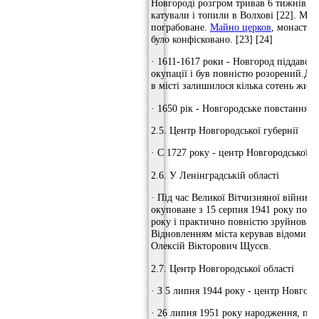
Новгороді розгром тривав 6 тижнів, 
катували і топили в Волхові [22]. Міст
пограбоване.
Майно церков
, монастир
було конфісковано. [23] [24]
· 1611-1617 роки - Новгород піддався 
окупації і був повністю розорений.До 
в місті залишилося кілька сотень жител
· 1650 рік - Новгородське повстання
2.5. Центр Новгородської губернії
· C 1727 року - центр Новгородської гу
2.6. У Ленінградській області
· Під час Великої Вітчизняної війни м
окуповане з 15 серпня 1941 року по 20
року і практично повністю зруйнован
Відновленням міста керував відомий а
Олексій Вікторович Щусєв.
2.7. Центр Новгородської області
· З 5 липня 1944 року - центр Новгород
· 26 липня 1951 року народження, під 