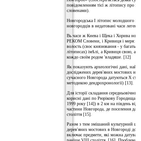
повідомленням тієї ж літопису про за
словенами).
Новгородська I літопис молодшого ізв
новгородців в недатовані часи легенд
Вь часи ж Киева і Щека і Хорива новг
РЕКОМ Словени, і Кривиця і меря: С
волость (своє князювання - у багатьох
літописах) імѣлі, а Кривиця свою, а М
кождо своїм родом 'владяше. [12]
Як показують археологічні дані, найра
досліджених дерев'яних мостових на т
сучасного Новгорода датуються X стол
методикою дендрохронології) [13].
Для історії складання середньовічног
корисні дані по Рюрікову Городища (в
1999 року [14]) в 2 км на південь від 
частини Новгорода, де поселення датує
століття [15].
Разом з тим змішаний культурний ша
дерев'яних мостових в Новгороді досяг
включає предмети, які можна датувати
раніше VIII століття. [16]. Проблема