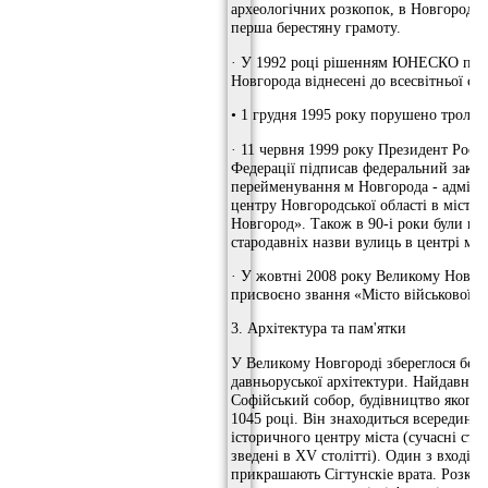
археологічних розкопок, в Новгороді 
перша берестяну грамоту.
· У 1992 році рішенням ЮНЕСКО пам
Новгорода віднесені до всесвітньої с
• 1 грудня 1995 року порушено троле
· 11 червня 1999 року Президент Росій
Федерації підписав федеральний зако
перейменування м Новгорода - адміні
центру Новгородської області в місто
Новгород». Також в 90-і роки були від
стародавніх назви вулиць в центрі міс
· У жовтні 2008 року Великому Новго
присвоєно звання «Місто військової с
3. Архітектура та пам'ятки
У Великому Новгороді збереглося безл
давньоруської архітектури. Найдавніш
Софійський собор, будівництво якого 
1045 році. Він знаходиться всередині 
історичного центру міста (сучасні ст
зведені в XV столітті). Один з входів 
прикрашають Сігтунскіе врата. Розко