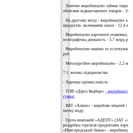
· Хімічне виробництво займає перше м
обсягами відвантажених товарів - 18,6
· На другому місці - виробництво хар
продуктів, включаючи напої - 12,4 млр
· Виробництво картонної упаковки, в
поліграфічна діяльність - 5,7 млрд руб
· Виробництво машин та устаткування
руб.
· Металургійне виробництво - 2,2 млр
7.1. великі підприємства
- Харчова промисловість
· ТОВ «Дірол Кедбері»
- виробництво
гумки
;
· ВАТ «Алкон» - виробляє міцний і м'я
питну воду;
· Група компаній «АДЕПТ» (ЗАТ «Аде
роздрібна торгівля продуктами харчув
«Новгородський бекон» - виробництво