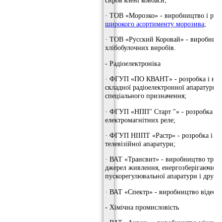
· ТОВ «Морозко» - виробництво і реал
широкого асортименту морозива
;
· ТОВ «Русский Коровай» - виробництв
хлібобулочних виробів.
- Радіоелектроніка
· ФГУП «ПО КВАНТ» - розробка і ви
складної радіоелектронної апаратури 
спеціального призначення;
· ФГУП «НПП" Старт "» - розробка і 
електромагнітних реле;
· ФГУП НІІПТ «Растр» - розробка і в
телевізійної апаратури;
· ВАТ «Трансвит» - виробництво тран
джерел живлення, енергозберігаючих с
пускорегулювальної апаратури і друко
· ВАТ «Спектр» - виробництво відеоте
- Хімічна промисловість