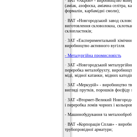
· ВАТ «Акрон» - виробництво мінера
(аміак, азофоска, аміачна селітра, карб
формалін, карбамідні смоли);
· ВАТ «Новгородський завод скловоло
виготовлення скловолокна, склоткани
склопластиків;
· ЗАТ «Експериментальний хімічний з
виробництво активного вугілля.
- Металургійна промисловість
· ЗАТ «Новгородський металургійний 
переробка металобрухту, виробництво
міді, мідної катанки, мідних катодів;
· ЗАТ «Меркурій» - виробництво твер
вигляді прутків, порошків фосфіду мід
· ЗАТ «Втормет-Великий Новгород» - з
і переробка ломів чорних і кольорових
- Машинобудування та металообробка
· ВАТ «Корпорація Сплав» - виробниц
трубопровідної арматури;