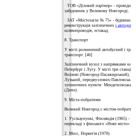
· ТОВ «Діловий партнер» - провідна к
забудовник у Великому Новгороді;
· ЗАТ «Мостозагін № 75» - будівництв
реконструкція залізничних
і автодоро
шляхопроводів, естакад;
8. Транспорт
У місті розвинений автобусний і тро
транспорт. [46]
Залізничний вузол з напрямками на Ч
Петербург і Лугу. У місті три станції:
Волхові (Новгород-Пасажирський), Но
Лузький, передвузлових-Павловська, -
зупиночних пункти: Менделєєвська і
(Депо).
9. Міста-побратими
Великий Новгород є містом-побратимо
1. Уусікаупункі, Фінляндія (1965) - в
перекладі з фінського «Нове місто»
2. Мосс, Норвегія (1970)