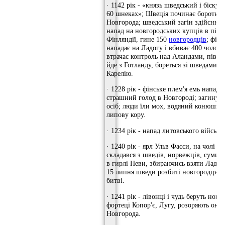
· 1142 рік - «князь шведський і біск
60 шнеках»; Швеція починає боротьбу
Новгорода; шведський загін здійснює
напад на новгородських купців в півд
Фінляндії, гине 150
новгородців
; фінс
нападає на Ладогу і вбиває 400 чолові
втрачає контроль над Аландами, півдн
йде з Готланду, бореться зі шведами за
Карелію.
· 1228 рік - фінське плем'я емь напада
страшний голод в Новгороді; загинуло
осіб; люди їли мох, водяний конюшина
липову кору.
· 1234 рік - напад литовського війська
· 1240 рік - ярл Ульв Фасси, на чолі ві
складався з шведів, норвежців, суми, 
в гирлі Неви, збираючись взяти Ладог
15 липня шведи розбиті новгородцями
битві.
· 1241 рік - лівонці і чудь беруть новг
фортеці Копор'є, Лугу, розоряють окол
Новгорода.