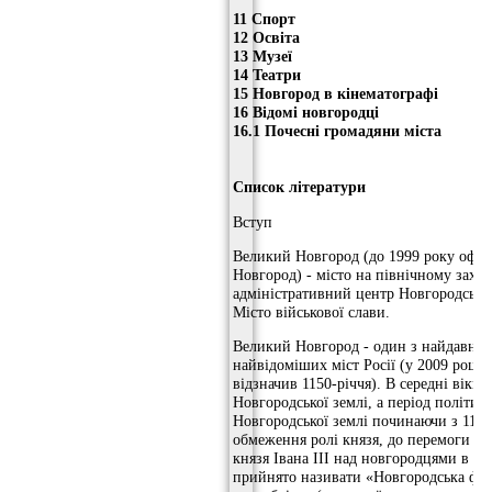
11 Спорт
12 Освіта
13 Музеї
14 Театри
15 Новгород в кінематографі
16 Відомі новгородці
16.1 Почесні громадяни міста
Список літератури
Вступ
Великий Новгород (до 1999 року офіці
Новгород) - місто на північному заході
адміністративний центр Новгородської
Місто військової слави.
Великий Новгород - один з найдавніш
найвідоміших міст Росії (у 2009 році 
відзначив 1150-річчя). В середні віки 
Новгородської землі, а період політичн
Новгородської землі починаючи з 1136 
обмеження ролі князя, до перемоги мо
князя Івана III над новгородцями в 14
прийнято називати «Новгородська фе