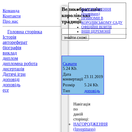
Великобританія:
НАГОРОДЖЕННЯ
Команда
(Investitures)
королівські
Контакти
ПРИЙОМИ В
традиції
Про нас
КОРОЛІВСЬКОМУ САДУ
ОФІЦІЙНІ ВІЗИТИ
Головна сторінка
ІНШІ ЦЕРЕМОНІЇ
Історія
автореферат
біографія
виклад
диплом
дипломна робота
Скачати
дисертація
5.24 Kb.
Дитячі ігри
Дата
23.11.2019
доповіді
конвертації
доповідь
Розмір
5.24 Kb.
есе
Тип
доповідь
Навігація
по
даній
сторінці:
НАГОРОДЖЕННЯ
(Investitures)