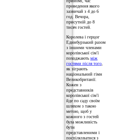
прийомі, час
проведення якого
зазвичай з 4 до 6
год. Вечора,
присутній до 8
тисяч гостей.
Королева і герцог
Единбурзький разом
з іншими членами
королівської сім'ї
походжають
між
гостями після того
,
як зіграють
національний гімн
Великобританії.
Кожен з
представників
королівської сім'ї
йде по саду своїм
шляхом з такою
метою, щоб у
кожного з гостей
була можливість
бути
представленими і
поспілкуватися з