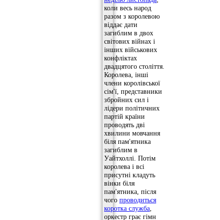
коли весь народ
разом з королевою
віддає дати
загиблим в двох
світових війнах і
інших військових
конфліктах
двадцятого століття.
Королева, інші
члени королівської
сім'ї, представники
збройних сил і
лідери політичних
партій країни
проводять дві
хвилини мовчання
біля пам'ятника
загиблим в
Уайтхоллі. Потім
королева і всі
присутні кладуть
вінки біля
пам'ятника, після
чого
проводиться
коротка служба
,
оркестр грає гімн