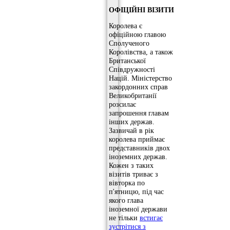
ОФІЦІЙНІ ВІЗИТИ
Королева є
офіційною главою
Сполученого
Королівства, а також
Британської
Співдружності
Націй. Міністерство
закордонних справ
Великобританії
розсилає
запрошення главам
інших держав.
Зазвичай в рік
королева приймає
представників двох
іноземних держав.
Кожен з таких
візитів триває з
вівторка по
п'ятницю, під час
якого глава
іноземної держави
не тільки
встигає
зустрітися з