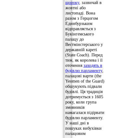
щороку
, зазвичай в
жовтні або
листопаді. Вона
разом з Герцогом
Единбурзьким
відправляється з
Букінгемського
палацу до
Вестмінстерського у
державній кареті
(State Coach). Перед
тим, як королева і її
оточення
заходять в
будівлю парламенту
,
палацові варти (the
Yeomen of the Guard)
обшукують підвали
будівлі. Ця традиція
дотримується з 1605
року, коли група
змовників
намагалася підірвати
будівлю парламенту.
У наші дні в
пошуках вибухівки
палацовим