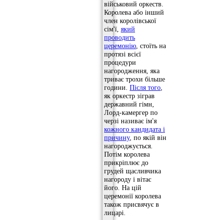
військовий оркеств.
Королева або інший
член королівської
сім'ї,
який
проводить
церемонію
, стоїть на
протязі всієї
процедури
нагородження, яка
триває трохи більше
години.
Після того
,
як оркестр зіграв
державний гімн,
Лорд-камергер по
черзі називає ім'я
кожного кандидата і
причину
, по якій він
нагороджується.
Потім королева
прикріплює до
грудей щасливчика
нагороду і вітає
його. На цій
церемонії королева
також присвячує в
лицарі.