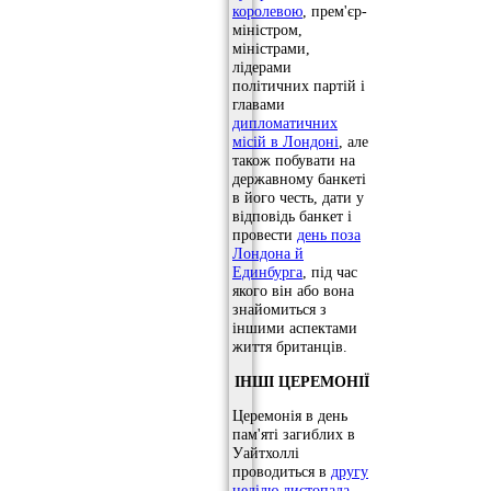
королевою
, прем'єр-
міністром,
міністрами,
лідерами
політичних партій і
главами
дипломатичних
місій в Лондоні
, але
також побувати на
державному банкеті
в його честь, дати у
відповідь банкет і
провести
день поза
Лондона й
Единбурга
, під час
якого він або вона
знайомиться з
іншими аспектами
життя британців.
ІНШІ ЦЕРЕМОНІЇ
Церемонія в день
пам'яті загиблих в
Уайтхоллі
проводиться в
другу
неділю листопада
,