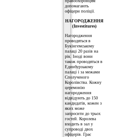
правоохоронцям
допомагають
офіцери поліції.
НАГОРОДЖЕННЯ
(Investitures)
Нагородження
проводяться в
Букінгемському
палаці 20 разів на
рік. Іноді вони
також проводяться в
Единбурзькому
палаці і за межами
Сполученого
Королівства. Кожну
церемонію
нагородження
відвідують до 150
кандидатів, кожен з
яких може
запросити до трьох
гостей. Королева
входить в зал у
супроводі двох
офіцерів. Грає