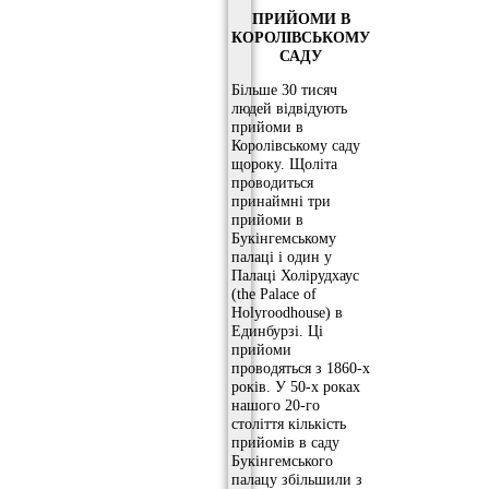
ПРИЙОМИ В
КОРОЛІВСЬКОМУ
САДУ
Більше 30 тисяч
людей відвідують
прийоми в
Королівському саду
щороку. Щоліта
проводиться
принаймні три
прийоми в
Букінгемському
палаці і один у
Палаці Холірудхаус
(the Palace of
Holyroodhouse) в
Единбурзі. Ці
прийоми
проводяться з 1860-х
років. У 50-х роках
нашого 20-го
століття кількість
прийомів в саду
Букінгемського
палацу збільшили з