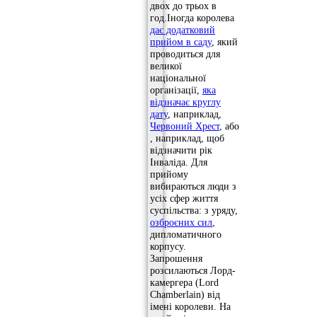
двох до трьох в
год.Іногда королева
дає додатковий
прийом в саду
, який
проводиться для
великої
національної
організації,
яка
відзначає круглу
дату
, наприклад,
Червоний Хрест
, або
, наприклад, щоб
відзначити рік
Інваліда. Для
прийому
вибираються люди з
усіх сфер життя
суспільства: з уряду,
озброєних сил
,
дипломатичного
корпусу.
Запрошення
розсилаються Лорд-
камергера (Lord
Chamberlain) від
імені королеви. На