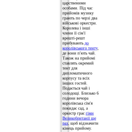
царственими
особами. Під час
прийомів музику
грають по черзі два
військові оркестри.
Королева і інші
члени її сім'ї
врешті-решт
прибувають
до
королівського тенту
,
де вони п'ють чай.
Також на прийомі
ставлять окремий
тент для
дипломатичного
корпусу та всіх
інших гостей.
Подається чай і
солодощі. Близько 6
години вечора
королівська сім'я
покидає сад, а
оркестр грає
гімн
Великобританії ще
раз
, щоб відзначити
кінець прийому.