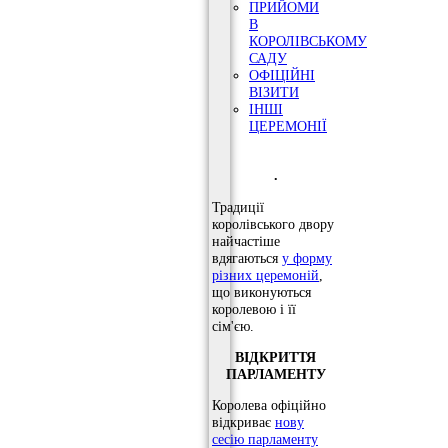
ПРИЙОМИ
В
КОРОЛІВСЬКОМУ
САДУ
ОФІЦІЙНІ
ВІЗИТИ
ІНШІ
ЦЕРЕМОНІЇ
.
Традиції
королівського двору
найчастіше
вдягаються
у форму
різних церемоній
,
що виконуються
королевою і її
сім'єю.
ВІДКРИТТЯ
ПАРЛАМЕНТУ
Королева офіційно
відкриває
нову
сесію парламенту