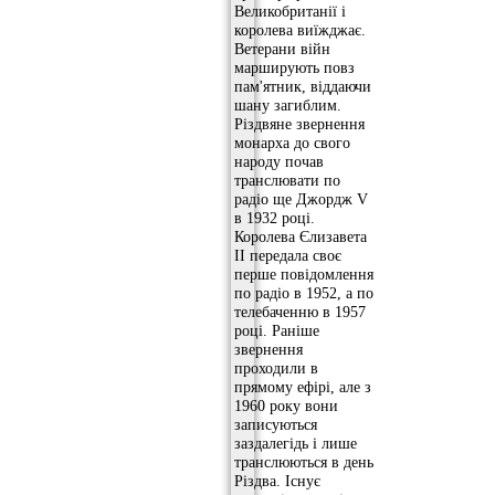
Великобританії і
королева виїжджає.
Ветерани війн
марширують повз
пам'ятник, віддаючи
шану загиблим.
Різдвяне звернення
монарха до свого
народу почав
транслювати по
радіо ще Джордж V
в 1932 році.
Королева Єлизавета
II передала своє
перше повідомлення
по радіо в 1952, а по
телебаченню в 1957
році. Раніше
звернення
проходили в
прямому ефірі, але з
1960 року вони
записуються
заздалегідь і лише
транслюються в день
Різдва. Існує