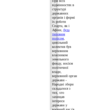
При всіх
відмінностях в
структурі
державних
органів і формі
їх роботи
Спарта, як і
Афіни,
була
типовим
полісом
,
цивільний
колектив був
верховним
власником
земельного
фонду, носієм
політичної
влади,
верховний орган
держави -
Народні збори
складалося з
тих, хто
захищав
інтереси
держави у
воєнний час (в