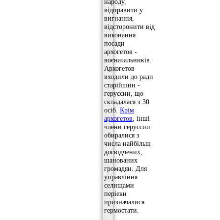
народу,
відправити у
вигнання,
відсторонити від
виконання
посади
архогетов -
воєначальників.
Архогетов
входили до ради
старійшин -
геруссии, що
складалася з 30
осіб.
Крім
архогетов
, інші
члени геруссии
обиралися з
числа найбільш
досвідчених,
шанованих
громадян. Для
управління
селищами
періеки
призначалися
гермостати.