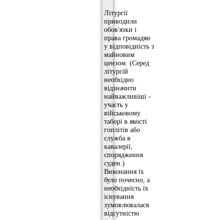
Літургії
приводили
обов'язки і
права громадян
у відповідність з
майновим
цензом. (Серед
літургій
необхідно
відзначити
найважливіші -
участь у
військовому
таборі в якості
гоплітів або
служба в
кавалерії,
спорядження
суден.)
Виконання їх
було почесно, а
необхідність їх
існування
зумовлювалася
відсутністю