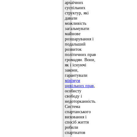
архаїчних
суспільних
структур, які
давали
можливість
загальмувати
майнове
розшарування і
подальший
розвиток
політичних прав
громадян. Вони,
як і існуючі
закони,
гарантували
мінімум
цивільних прав
,
особисту
свободу і
недоторканність.
Система
спартанського
виховання і
спосіб життя
робили
спартиатов