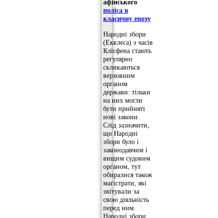
афінського
поліса в
класичну епоху
Народні збори
(Екклеса) з часів
Клісфена стають
регулярно
скликаються
верховним
органом
держави: тільки
на них могли
бути прийняті
нові закони.
Слід зазначити,
що Народні
збори було і
законодавчим і
вищим судовим
органом, тут
обиралися також
магістрати, які
звітували за
свою діяльність
перед ним.
Народні збори