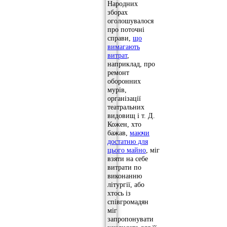
Народних
зборах
оголошувалося
про поточні
справи,
що
вимагають
витрат
,
наприклад, про
ремонт
оборонних
мурів,
організації
театральних
видовищ і т. Д.
Кожен, хто
бажав,
маючи
достатню для
цього майно
, міг
взяти на себе
витрати по
виконанню
літургії, або
хтось із
співгромадян
міг
запропонувати