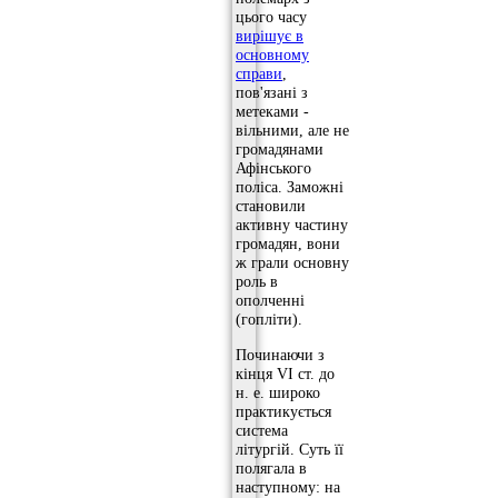
цього часу
вирішує в
основному
справи
,
пов'язані з
метеками -
вільними, але не
громадянами
Афінського
поліса. Заможні
становили
активну частину
громадян, вони
ж грали основну
роль в
ополченні
(гопліти).
Починаючи з
кінця VI ст. до
н. е. широко
практикується
система
літургій. Суть її
полягала в
наступному: на