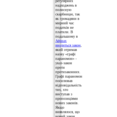
регулярних
надходжень в
полисную
скарбницю, так
як громадяни в
мирний час
податків не
платили. В
подальшому в
Афінах
вводиться закон
,
який отримав
назву «графі
параномон» -
указ-закон
проти
протизаконних.
Графі параномон
посилював
відповідальність
тих, хто
виступав з
пропозиціями
нових законів.
Якщо
виявлялося, що
новий закон