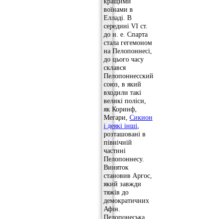
кращими
воїнами в
Елладі. В
середині VI ст.
до н. е. Спарта
стала гегемоном
на Пелопоннесі,
до цього часу
склався
Пелопоннесский
союз, в який
входили такі
великі поліси,
як Коринф,
Мегари,
Сикион
і деякі інші
,
розташовані в
північній
частині
Пелопоннесу.
Виняток
становив Аргос,
який завжди
тяжів до
демократичних
Афін.
Пелопонеська