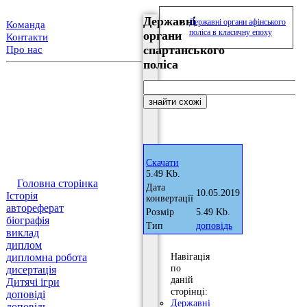
Державні
Державні органи афінського
Команда
поліса в класичну епоху
органи
Контакти
спартанського
Про нас
поліса
Скачати
5.49 Kb.
Головна сторінка
Дата
10.05.2019
Історія
конвертації
автореферат
Розмір
5.49 Kb.
біографія
Тип
доповідь
виклад
диплом
Навігація
дипломна робота
по
дисертація
даній
Дитячі ігри
сторінці:
доповіді
Державні
доповідь