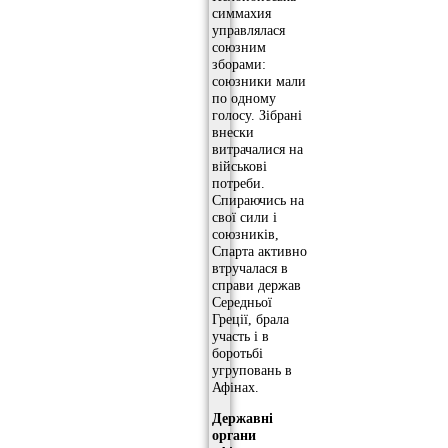
симмахия
управлялася
союзним
зборами:
союзники мали
по одному
голосу. Зібрані
внески
витрачалися на
військові
потреби.
Спираючись на
свої сили і
союзників,
Спарта активно
втручалася в
справи держав
Середньої
Греції, брала
участь і в
боротьбі
угруповань в
Афінах.
Державні
органи