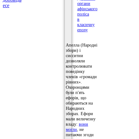
органи
есе
афінського
поліса
в
класичну
епоху
Апелла (Народні
збори) і
сисситии
дозволяли
контролювати
поведінку
членів «громади
рівних».
Охоронцями
були п'ять
ефорів, що
обираються на
Народних
зборах. Ефори
мали величезну
владу:
вони
могли
, не
питаючи згоди