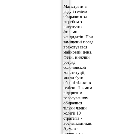
Магістрати в
раду і геліею
обиралися за
жеребом з
висунутих
филами
кандидатів. При
заміщенні посад
враховувався
майновий ценз.
Фети, нижчий
розряд
солоновской
конституції,
могли бути
обрані тільки в
геліею. Прямим
відкритим
голосуванням
обиралися
тільки члени
колегії 10
стратегів -
воєначальників.
Архонт-
полемарх з