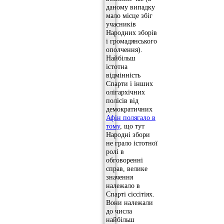
даному випадку
мало місце збіг
учасників
Народних зборів
і громадянського
ополчення).
Найбільш
істотна
відмінність
Спарти і інших
олігархічних
полісів від
демократичних
Афін полягало в
тому
, що тут
Народні збори
не грало істотної
ролі в
обговоренні
справ, велике
значення
належало в
Спарті сіссітіях.
Вони належали
до числа
найбільш