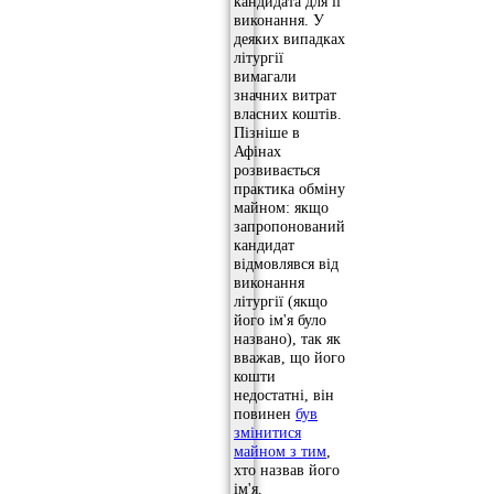
кандидата для її
виконання. У
деяких випадках
літургії
вимагали
значних витрат
власних коштів.
Пізніше в
Афінах
розвивається
практика обміну
майном: якщо
запропонований
кандидат
відмовлявся від
виконання
літургії (якщо
його ім'я було
названо), так як
вважав, що його
кошти
недостатні, він
повинен
був
змінитися
майном з тим
,
хто назвав його
ім'я.