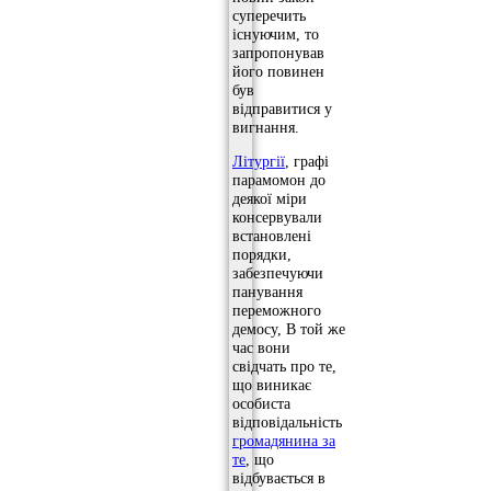
суперечить
існуючим, то
запропонував
його повинен
був
відправитися у
вигнання.
Літургії
, графі
парамомон до
деякої міри
консервували
встановлені
порядки,
забезпечуючи
панування
переможного
демосу, В той же
час вони
свідчать про те,
що виникає
особиста
відповідальність
громадянина за
те
, що
відбувається в