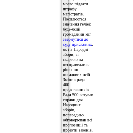
могло піддати
штрафу
магістратів.
Посилюється
значення геліеі:
будь-який
громадянин міг
звернутися до
суду присяжних
,
як і в Народні
збори, зі
скаргою на
несправедливе
рішення
посадових осіб.
Змінив рада з
400
представників
Рада 500 готував
справи для
Народних
зборів,
попередньо
обговорював всі
пропозиції та
проекти законів.