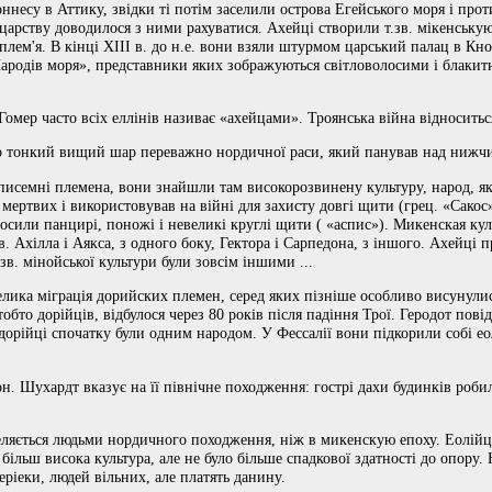
несу в Аттику, звідки ті потім заселили острова Егейського моря і про
царству доводилося з ними рахуватися. Ахейці створили т.зв. мікенськую
плем'я. В кінці XIII в. до н.е. вони взяли штурмом царський палац в Кнос
«Народів моря», представники яких зображуються світловолосими і блаки
Гомер часто всіх еллінів називає «ахейцами». Троянська війна відноситьс
о тонкий вищий шар переважно нордичної раси, який панував над нижчи
зписемні племена, вони знайшли там високорозвинену культуру, народ, я
х мертвих і використовував на війні для захисту довгі щити (грец. «Сако
осили панцирі, поножі і невеликі круглі щити ( «аспис»). Микенская кул
. Ахілла і Аякса, з одного боку, Гектора і Сарпедона, з іншого. Ахейці 
зв. мінойської культури були зовсім іншими ...
велика міграція дорийских племен, серед яких пізніше особливо висунули
 тобто дорійців, відбулося через 80 років після падіння Трої. Геродот пов
 дорійці спочатку були одним народом. У Фессалії вони підкорили собі еол
лон. Шухардт вказує на її північне походження: гострі дахи будинків ро
еляється людьми нордичного походження, ніж в микенскую епоху. Еолійци
а більш висока культура, але не було більше спадкової здатності до опору
еріеки, людей вільних, але платять данину.