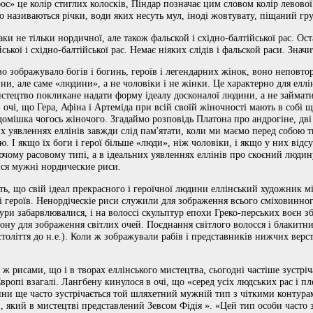
фос» це колір стиглих колосків, Піндар позначає цим словом колір левов
мо називаються річки, води яких несуть мул, іноді жовтувату, піщаний гру
наки не тільки нордичної, але також фальской і східно-балтійської рас. Ос
ської і східно-балтійської рас. Немає ніяких слідів і фальской раси. Знач
во зображувало богів і богинь, героїв і легендарних жінок, воно неповт
ни, але саме «людини», а не чоловіки і не жінки. Це характерно для елл
мистецтво покликане надати форму ідеалу досконалої людини, а не займа
чі, що Гера, Афіна і Артеміда при всій своїй жіночності мають в собі що
 домішка чогось жіночого. Згадаймо розповідь Платона про андрогіне, дві
х уявленнях еллінів завжди слід пам'ятати, коли ми маємо перед собою т
ю. І якщо їх боги і герої більше «люди», ніж чоловіки, і якщо у них від
нуючому расовому типі, а в ідеальних уявленнях еллінів про скоєний люд
ися мужні нордические риси.
ть, що свій ідеал прекрасного і героїчної людини еллінський художник мі
 і героїв. Ненордіческіе риси служили для зображення всього сміховинног
ури забарвлювалися, і на волоссі скульптур епохи Греко-перських воєн з
ону для зображення світлих очей. Поєднання світлого волосся і блакитних
століття до н.е.). Коли ж зображували рабів і представників нижчих верст
ж рисами, що і в творах еллінського мистецтва, сьогодні частіше зустрі
Європі взагалі. Лангбену кинулося в очі, що «серед усіх людських рас і п
ни ще часто зустрічається той шляхетний мужній тип з чіткими контура
який в мистецтві представлений Зевсом Фідія ». «Цей тип особи часто зу