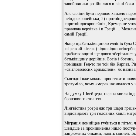
завойовники розійшлися в різні боки.
Але елліни були першою хвилею народі
неіндоєвропейська, 2) протоіндоевропе
«протоіндоєвропейці», Кремер не уто
правляча верхівка і в Греції ... Можл
самій Греції.
Якщо прабатьківщиною еллінів була Сх
«гірський вітер» (відповідно «гіпербо
прабатьківщині ще довго зберігалися 
батьківщину дорійців. Богів і богинь,
поміщали Гед-то по той бік Карпат. Рік
«світловолосих аримаспов», як називав
Сьогодні вже можна простежити шляхи 
зрозуміло, чому «море» називалося у н
На думку Швейцера, перша хвиля індоєв
бронзового століття.
Лінгвістика розрізняє три шари грецьк
відповідають три головних хвилі мігра
Міграція ионийцев губиться в пітьмі ча
швидше за проникнення йшло поступово,
запряжених биками, навіть свиней. Бі