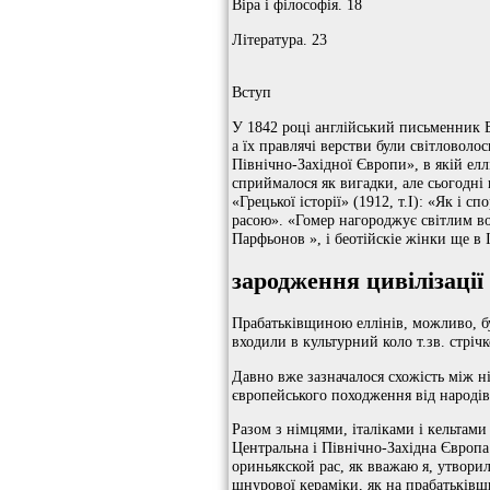
Віра і філософія. 18
Література. 23
Вступ
У 1842 році англійський письменник 
а їх правлячі верстви були світловол
Північно-Західної Європи», в якій елл
сприймалося як вигадки, але сьогодні
«Грецької історії» (1912, т.I): «Як і 
расою». «Гомер нагороджує світлим во
Парфьонов », і беотійскіе жінки ще в I
зародження цивілізації
Прабатьківщиною еллінів, можливо, бу
входили в культурний коло т.зв. стрічк
Давно вже зазначалося схожість між н
європейського походження від народі
Разом з німцями, італіками і кельтами 
Центральна і Північно-Західна Європа
ориньякской рас, як вважаю я, утворил
шнурової кераміки, як на прабатьківщ