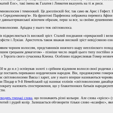
катий Еос», такі імена як Галатея і Левкотея вказують на ті ж риси.
емноволосим і темноокий. Це доеллінскій бог, так само як Арес і Гефест
о Середземномор'я». На фронтоні Парфенона зображена перемога Афіни 
е давньогерманської жіночим образам, перш за все, за своїми душевними
ітловолосими. Аріадна у нього теж світловолоса.
роїв підкреслюється їх високий зріст. Сталий поєднання «прекрасний і вел
софісти і Лукіан. Аристотель також вважав високий зріст невід'ємною оз
рявим чорним волоссям, представників нижчого шару нееллінского поход
першим грецьким демагогом» - пізніше число людей цього типу постійно з
 з Терсита свого сучасника Клеона. Особливо підкреслював Гомер незви
0 м до н.е.) оспівував золоті з срібним відливом волосся своєї родички
и ще постають переважно нордическим народом. Він, продовжуючи гомеро
є світловолосими Вакха і харит, але у нього вперше називаються чорнява 
оли Піндар в 9-й Немейський оді називає еллінів «світловолосими данайц
ппократу належить спостереження, що у блакитнооких батьків народжуютьс
стю.
еводять грецькі слова
, що позначають різні кольори. Але слова «хрісос» (
отий і рудий колір. Залишається обговорити тільки слово «ксанфос», яке