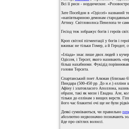
Всі її риси - нордические. «Розовостро
Зате Посейдон в «Одіссеї» названий т
«напівтвариною демонам стародавньог
Аттику. Світловолоса Пенелопа те сам
Гесіод теж зображує богів і героїв св
Кроп світлої пігментації у богів і ге
вживає не тільки Гомер, а й Геродот, 
«Іліада» знає лише двох людей з куче
Одіссея, і Терсит, якого називають «
більш нахабними. Фукідід порівнював
голови Терсита.
Спартанський поет Алкман (близько 65
Пиндара (500-450 рр. До н.е.) еллін
Афіну і златовласого Аполлона, назива
образи, такі як мизи і Евадна. Але, к
тільки до еллінам з вищих верств. Гі
його час блакитні очі ще не були рідкі
Деякі сумніваються, чи правильно
пер
абсолютно недвозначно позначають зол
йде про світлих волоссі.