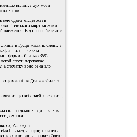
 найменше вплинув дух мови
яної каші».
звою однієї місцевості в
трови Егейського моря заселяли
ї населення. Від нього збереглися
 еллінів в Греції жили племена, в
окефальностью черепа
шані форми - близько 35%.
інской епохи переважає
, а спочатку воно означало
 розраховані на Доліхокефалія з
вняти колір своїх очей з веселкою,
була сильна домішка Динарських
кого домішка.
явою», Афродіта -
еіда і агамед, а ворог, троянець
иво докладно описана краса Олени.