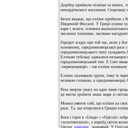
Дорійці прийшли пізніше за інших, то
ненордіческого населення. Спартанці 
Белох вважає, що елліни прийшли з Мо
Південній Фессалії. У Греції елліни з
кари і лелеги, племена малоазіатськог
численні топоніми, частково нагадують
Геродот згадує про той час, коли у йо
основному, середземноморської раси з
середземноморського типу складають б
Еллінам тубільці здавалися низькоро
середземноморський тип. Е.Сміт вважа
«червоношкірі» - так елліни називали 
Елліни спалювали трупи, тому їх чере
великою головою, а середземноморці б
Рехе звертає увагу на одне лише грець
це могли зробити лише люди зі світл
Можна уявити собі, що елліни на своє
раси. Та, що вторглися в Грецію еллі
Боги і герої в «Іліаді» і «Одіссеї» з
«золотоволосої», з нереіїд світле воло
Гектор,
навпаки
, чорнявий. У Одіссея