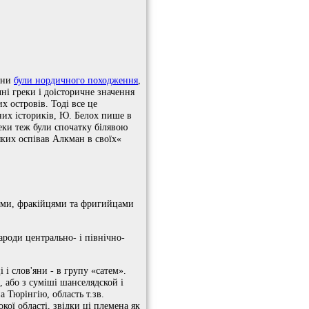
ліни
були нордичного походження
,
і греки і доісторичне значення
х островів. Тоді все це
них істориків, Ю. Белох пише в
греки теж були спочатку білявою
яких оспівав Алкман в своїх«
ками, фракійцями та фригийцами
ароди центрально- і північно-
 і слов'яни - в групу «сатем».
, або з суміші шанселядской і
 Тюрінгію, область т.зв.
ої області, звідки ці племена як