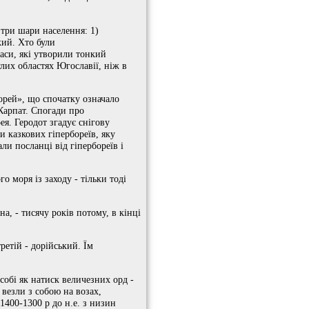
 три шари населення: 1)
кий. Хто були
раси, які утворили тонкий
глих областях Югославії, ніж в
орей», що спочатку означало
 Карпат. Спогади про
я. Геродот згадує снігову
и казкових гіпербореїв, яку
ли посланці від гіпербореїв і
 моря із заходу - тільки тоді
а, - тисячу років потому, в кінці
ретій - дорійський. Їм
 собі як натиск величезних орд -
 везли з собою на возах,
1400-1300 р до н.е. з низин