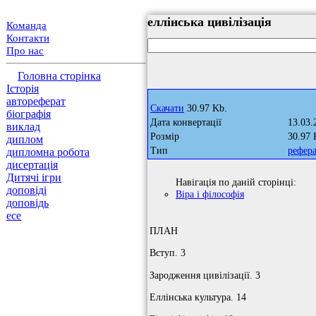
еллінська цивілізація
Команда
Контакти
Про нас
Головна сторінка
Історія
автореферат
Скачати
30.97 Kb.
біографія
Дата конвертації
13.03.
виклад
Розмір
30.97 
диплом
Тип
рефер
дипломна робота
дисертація
Дитячі ігри
Навігація по даній сторінці:
доповіді
Віра і філософія
доповідь
есе
ПЛАН
Вступ. 3
Зародження цивілізації. 3
Еллінська культура. 14