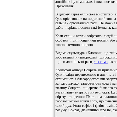
англійців і у німецьких і нижньосаксо
Праксителя.
В цілому через еллінське мистецтво, 
було орієнтоване на нордичний тип, а 
більше - орієнтальної раси. Це можна 
рабів, нерідко носили такі імена як кол
Коли елліни хотіли зобразити людей н
особами, приплющеними носами або з 
шиєю і темною шкірою.
Відома скульптура «Хлопчик, що виймає
зображений низькорослий, широколици
- риси альпійської раси,
так само
, як 
Ксенофон описує Сократа як приземис
були і сліди перенесеного в дитинстві 
стриманість і благородство: він зверт
занадто далеко, заперечуючи хоча і не
впливу Сократа. лицарства білявого ф
незвичайну енергію і интелл єкта. Це 
образу, створеного Платоном, залиши
расологіческой точки зору, що сучасни
такий дух. Коли софіст і фізіогноміка 
розуму. Сократ, дізнавшись про це, ск