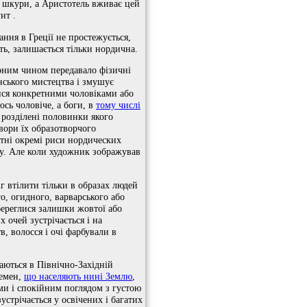
ої шкури, а Аристотель вживає цей
нт .
тання в Греції не простежується,
ить, залишається тільки нордична.
орним чином передавало фізичні
інського мистецтва і змушує
тися конкретними чоловіками або
сь чоловіче, а боги, в
тому числі
 розділені половинки якого
вори їх образотворчого
сутні окремі риси нордических
ину. Але коли художник зображував
г втілити тільки в образах людей
о, огидного, варварського або
береглися залишки жовтої або
 очей зустрічається і на
в, волосся і очі фарбували в
чаються в Північно-Західній
лемен,
що населяють нині Землю
,
ми і спокійним поглядом з густою
стрічається у освічених і багатих