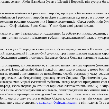
нських селян». Якби Лангбена бував в Швеції і Норвегії, він зустрів би 
включаючи мініатюри і ремісничі вироби, проходить більш-менш явна рас
мініатюри і ремісничі вироби нерідко відхилялися від нього в сторону с
пояснити расовим складом тих і інших художників. Серед ремісників було
хами, Скіф, лідієць, Бриг, Сікан. У них були свої расові ідеали.
изького стану і варварського походження, їх зображали низькорослими,
вигнутими носами і м'ясистим губами переднеазиатской раси, з кучеря
 скалку» з її нордическими рисами, була спародирована в II столітті до н
й, плосконосий і товстогубий дурник. Трагічним маскам надавали стро
зображенням сатирів і силенов. Багатьом бюстів Сократа навмисне надавал
того людини, широкоплечого, з товстою шиєю і звисає черевом (можливо
рахіту). Ненордіческімі були і психічні риси цього дивака, у якого були в
ався на вулиці з питаннями до незнайомих людей, встрявав у чужу розмову
нордіческое, але безсумнівну душевну велич Сократа: «Трагікомедія духу
антазера вчив моралі смаглявий тубілець, якому вдалося придушити свої
Зігфрід, якого звертає до істинної віри став благочестивим Мімі »). Якщо
ться лише морализирующий обиватель, облагороджений психічний тип аль
ки вбачали протиріччя між духом Сократа і його тілом: вони не очікували
Зопір одного разу зустрів в Афінах Сократа, якого не знав, він сказав, щ
азав, що у нього справді
є кращими будівельниками
, а він подолав їх за