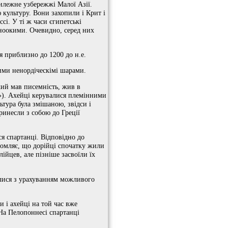
тилежне узбережжі Малої Азії.
 культуру. Вони захопили і Крит і
сі. У ті ж часи єгипетські
тноокими. Очевидно, серед них
я приблизно до 1200 до н.е.
ми ненордіческімі шарами.
кий мав писемність, жив в
с»). Ахейці керувалися племінними
ьтура була змішаною, звідси і
принесли з собою до Греції
ся спартанці. Відповідно до
ідомляє, що дорійці спочатку жили
ійцев, але пізніше засвоїли їх
билися з урахуванням можливого
 і ахейці на той час вже
. На Пелопоннесі спартанці