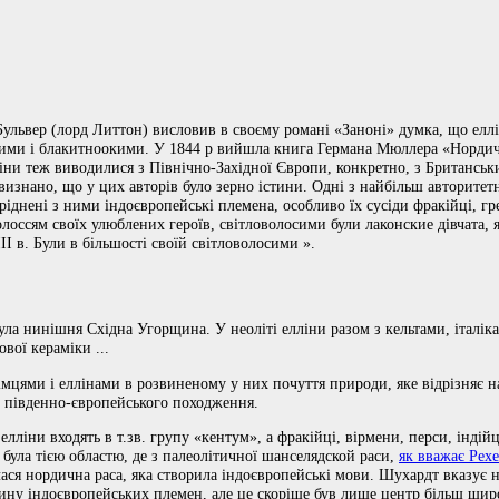
Бульвер (лорд Литтон) висловив в своєму романі «Заноні» думка, що ел
осими і блакитноокими. У 1844 р вийшла книга Германа Мюллера «Нордичн
іни теж виводилися з Північно-Західної Європи, конкретно, з Британськи
 визнано, що у цих авторів було зерно істини. Одні з найбільш авторитет
споріднені з ними індоєвропейські племена, особливо їх сусіди фракійці, 
лоссям своїх улюблених героїв, світловолосими були лаконские дівчата, 
II в. Були в більшості своїй світловолосими ».
ла нинішня Східна Угорщина. У неоліті елліни разом з кельтами, італі
ової кераміки ...
імцями і еллінами в розвиненому у них почуття природи, яке відрізняє н
в південно-європейського походження.
елліни входять в т.зв. групу «кентум», а фракійці, вірмени, перси, індійці
 була тією областю, де з палеолітичної шанселядской раси,
як вважає Рехе
ася нордична раса, яка створила індоєвропейські мови. Шухардт вказує на
ину індоєвропейських племен, але це скоріше був лише центр більш широк