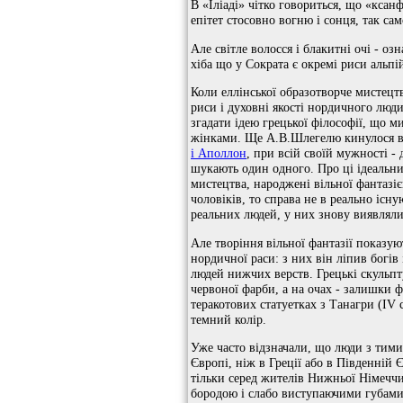
В «Іліаді» чітко говориться, що «ксан
епітет стосовно вогню і сонця, так са
Але світле волосся і блакитні очі - оз
хіба що у Сократа є окремі риси альпій
Коли еллінської образотворче мистецт
риси і духовні якості нордичного люди
згадати ідею грецької філософії, що 
жінками. Ще А.В.Шлегелю кинулося в о
і Аполлон
, при всій своїй мужності -
шукають один одного. Про ці ідеальни
мистецтва, народжені вільної фантазіє
чоловіків, то справа не в реально іс
реальних людей, у них знову виявлял
Але творіння вільної фантазії показую
нордичної раси: з них він ліпив богів
людей нижчих верств. Грецькі скульпт
червоної фарби, а на очах - залишки ф
теракотових статуетках з Танагри (IV 
темний колір.
Уже часто відзначали, що люди з тими 
Європі, ніж в Греції або в Південній 
тільки серед жителів Нижньої Німеччи
бородою і слабо виступаючими губами, 