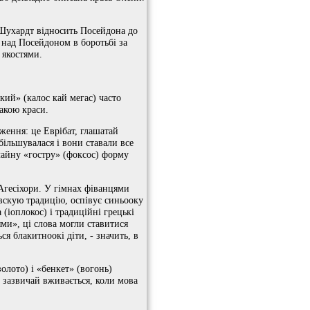
. Шухардт відносить Посейдона до
над Посейдоном в боротьбі за
 якостями.
икий» (калос кай мегас) часто
накою краси.
ження: це Еврібат, глашатай
більшувалася і вони ставали все
чайну «гостру» (фоксос) форму
 Агесіхори. У гімнах фіванцями
вскую традицію, оспівує синьооку
(іоплокос) і традиційні грецькі
ями», ці слова могли ставитися
я блакитноокі діти, - значить, в
золото) і «бенкет» (вогонь)
 зазвичай вживається, коли мова