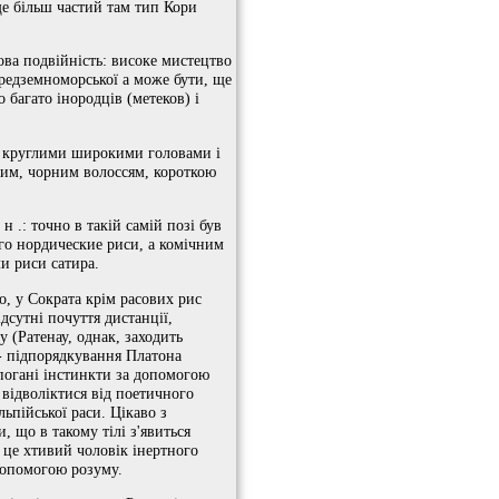
ще більш частий там тип Кори
ова подвійність: високе мистецтво
ередземноморської а може бути, ще
 багато інородців (метеков) і
 з круглими широкими головами і
вим, чорним волоссям, короткою
 .: точно в такій самій позі був
го нордические риси, а комічним
и риси сатира.
, у Сократа крім расових рис
ідсутні почуття дистанції,
 (Ратенау, однак, заходить
 - підпорядкування Платона
 погані інстинкти за допомогою
 відволіктися від поетичного
пійської раси. Цікаво з
, що в такому тілі з'явиться
о це хтивий чоловік інертного
 допомогою розуму.