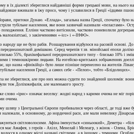
му в їх діалекті збереглися найдавніші форми грецької мови, на нього
найдовше вживали в їжу просо, чому і уславилися в Греції «їдцями пшон
рави, притоки Дунаю. «Еллада», загальна назва Греції, спочатку було на
устріли тубільне населення, яке вони зазвичай називали «пеласгами». Ос
о походження. Елліни частково витіснили, частково поневолили догрецько
 малоазіатські, з закінченнями «-ісс» і «-ІНФО».
го народу ще не було рабів. Розшарування відбулося на расовій основі. До
 переднеазиатской домішкою. Серед черепів т.зв. мінойської епохи доліх
лизько 55%, брахікефальної переднеазиатского типу - близько 10% і змі
слими і темношкірими людьми. На еогейско-критських зображеннях доелл
є, що назва «фінікійці» було лише пізніше перенесено на жителів Лівану
тубільне населення Греції, а самих себе - «Пелоп», тобто «Блідолицих».
па не збереглися, але про них можна судити по знайдений шоломів: вони
ули теж Доліхокефалія, але маленького зросту.
ке слово «ірис» означає веселку: жодні народ з карими очима не міг порі
ими очима.
му шляху з Центральної Європи пробивалися через області, де тоді вже 
ни належали, в основному, до нордичної раси, але мали невелику Дінарсь
ображуються світловолосими. Афіна іменується «синьоокий», Деметра - «біл
сся має Амафея, з героїв - Ахілл, Менелай і Мелеагр, з жінок - Олена, Бріс
 волосся в одному місці названі світлими, а в іншому - темними. Особл