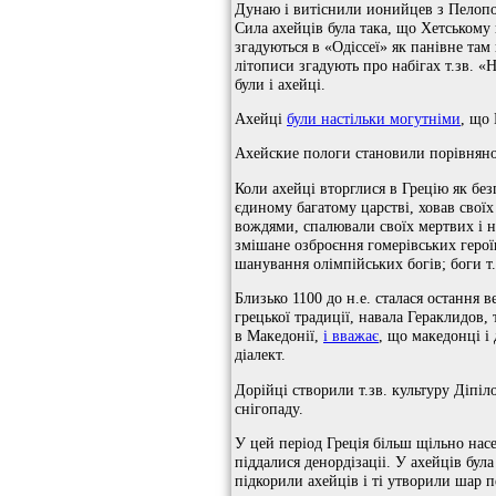
Дунаю і витіснили ионийцев з Пелопон
Сила ахейців була така, що Хетському 
згадуються в «Одіссеї» як панівне там 
літописи згадують про набігах т.зв. 
були і ахейці.
Ахейці
були настільки могутніми
, що 
Ахейские пологи становили порівнян
Коли ахейці вторглися в Грецію як бе
єдиному багатому царстві, ховав свої
вождями, спалювали своїх мертвих і н
змішане озброєння гомерівських героїв
шанування олімпійських богів; боги т.
Близько 1100 до н.е. сталася остання 
грецької традиції, навала Гераклидов,
в Македонії,
і вважає
, що македонці і
діалект.
Дорійці створили т.зв. культуру Діпі
снігопаду.
У цей період Греція більш щільно нас
піддалися денордізаціі. У ахейців бул
підкорили ахейців і ті утворили шар п