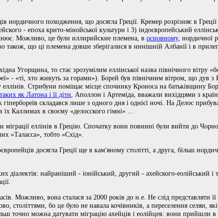
в нордичного походження, що досягла Греції. Кремер розрізняє в Греції
йского - епоха крито-мінойської культури і 3) індоєвропейський еллінсь
чнює. Можливо, це були иллирийские племена, в
основному
, нордичної 
иво також, що ці племена довше зберігалися в нинішній Албанії і в приле
ідна Угорщина, то стає зрозумілим еллінської назва північного вітру «б
реї» - «ті, хто живуть за горами»). Борей був північним вітром, що дув з
у еллінів. Стрибуни поміщає місце спочинку Кроноса на батьківщину Боре
таких як Латона і її діти
, Аполлон і Артеміда, вважали вихідцями з країн
 гіпербореїв складався лише з одного дня і однієї ночі. На Делос прибува
 їх Каллимах в своєму «делосского гімні» ...
міграції еллінів в Грецію. Спочатку вони повинні були вийти до Чорного
их «Таласса», тобто «Схід».
ропейців досягла Греції ще в кам'яному столітті, а друга, більш нордичн
их діалектів: найраніший - іонійський, другий - ахейского-еолійський і т
ції.
сів. Можливо, вона сталася за 2000 років до н.е. Не слід представляти її
 століттями, бо це було не навала кочівників, а переселення селян, які
льш точно можна датувати міграцію ахейців і еолійцев: вони прийшли в 