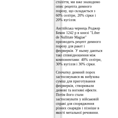
століття, ми вже знаходимо
опис рецепта димного
пороху, що складається з
60% селітри, 20% сірки і
20% вугілля.
Англійська чернець Роджер
Бекон 1242 р в книзі "Liber
de Nullitate Magiae"
призводить рецепт димного
пороху для ракет і
феєрверків. У ньому даються
такі співвідношення між
компонентами: 40% селітри,
30% вугілля і 30% сірки.
Спочатку димний порох
застосовувався як вибухова
суміш для приготування
феєрверків, створювали
димові та вогняні ефекти.
Потім його стали
застосовувати у військовій
справі для спорядження
різних снарядів і пізніше в
якості метальної речовини.