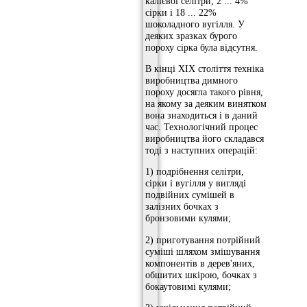
калієвої селітри, 2 ... 4%
сірки і 18 ... 22%
шоколадного вугілля. У
деяких зразках бурого
пороху сірка була відсутня.
В кінці XIX століття техніка
виробництва димного
пороху досягла такого рівня,
на якому за деяким винятком
вона знаходиться і в даний
час. Технологічний процес
виробництва його складався
тоді з наступних операцій:
1) подрібнення селітри,
сірки і вугілля у вигляді
подвійних сумішей в
залізних бочках з
бронзовими кулями;
2) приготування потрійний
суміші шляхом змішування
компонентів в дерев'яних,
обшитих шкірою, бочках з
бокаутовимі кулями;