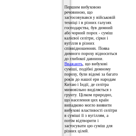
Першим вибуховою
речовиною, що
застосовувався у військовій
техніці і в різних галузях
господарства, був димний
або чорний порох - суміш
калієвої селітри, сірки і
вугілля в різних
співвідношеннях. Поява
димного пороху відноситься
до глибокої давнини.
Вважають
, що вибухові
суміші, подібні димному
пороху, були відомі за багато
років до нашої ери народам
Китаю і Індії, де селітра
мимовільно виділяється з
грунту. Цілком природно,
що населення цих країн
випадково могло виявити
вибухові властивості селітри
в суміші її з вугіллям, а
потім відтворити і
застосувати цю суміш для
різних цілей.