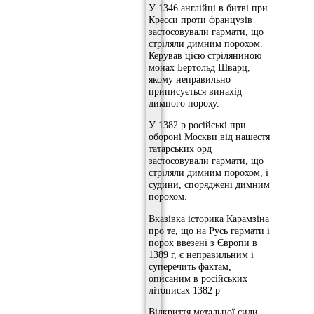
У 1346 англійці в битві при
Кресси проти французів
застосовували гармати, що
стріляли димним порохом.
Керував цією стріляниною
монах Бертольд Шварц,
якому неправильно
приписується винахід
димного пороху.
У 1382 р російські при
обороні Москви від нашестя
татарських орд
застосовували гармати, що
стріляли димним порохом, і
судини, споряджені димним
порохом.
Вказівка ​​історика Карамзіна
про те, що на Русь гармати і
порох ввезені з Європи в
1389 г, є неправильним і
суперечить фактам,
описаним в російських
літописах 1382 р
Відкриття метальної сили