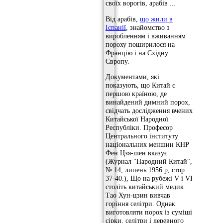
своїх ворогів, арабів ...
Від арабів,
що жили в
Іспанії
, знайомство з
виробленням і вживанням
пороху поширилося на
Францію і на Східну
Європу.
Документами, які
показують, що Китай є
першою країною, де
винайдений димний порох,
свідчать дослідження вчених
Китайської Народної
Республіки. Професор
Центрального інституту
національних меншин КНР
Фен Цзя-шен вказує
(Журнал "Народний Китай",
№ 14, липень 1956 р, стор.
37-40.), Що на рубежі V і VI
століть китайський медик
Тао Хун-цзин вивчав
горіння селітри. Однак
виготовляти порох із суміші
сірки, селітри і деревного