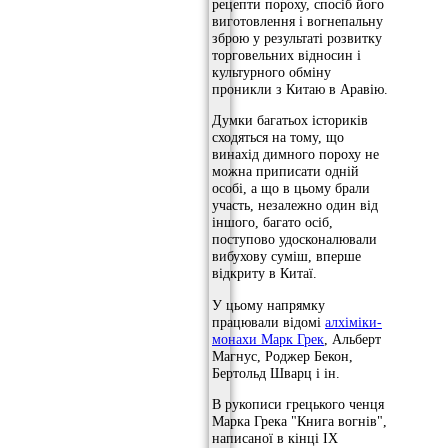
рецепти пороху, спосіб його
виготовлення і вогнепальну
зброю у результаті розвитку
торговельних відносин і
культурного обміну
проникли з Китаю в Аравію.
Думки багатьох істориків
сходяться на тому, що
винахід димного пороху не
можна приписати одній
особі, а що в цьому брали
участь, незалежно один від
іншого, багато осіб,
поступово удосконалювали
вибухову суміш, вперше
відкриту в Китаї.
У цьому напрямку
працювали відомі
алхіміки-
монахи Марк Грек
, Альберт
Магнус, Роджер Бекон,
Бертольд Шварц і ін.
В рукописи грецького ченця
Марка Грека "Книга вогнів",
написаної в кінці IX