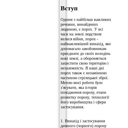
Вступ
Одним з найбільш важливих
речовин, винайдених
людиною, є порох. У всі
часи на землі людством
велися війни, порох -
найважливіший винахід, яке
допомагало завойовникам
приєднати до своїх володінь
нові землі, а обороняється
захистити свою територію і
незалежність. В наші дні
порох також є незамінною
частиною стрілецької зброї.
Метою моєї роботи було
з'ясувати, яка історія
походження пороху, етапи
розвитку пороху, технології
його виробництва і сфери
застосування.
1. Винахід і застосування
димного (чорного) пороху