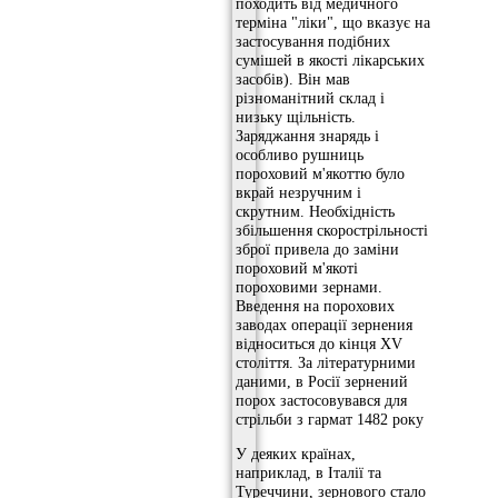
походить від медичного
терміна "ліки", що вказує на
застосування подібних
сумішей в якості лікарських
засобів). Він мав
різноманітний склад і
низьку щільність.
Заряджання знарядь і
особливо рушниць
пороховий м'якоттю було
вкрай незручним і
скрутним. Необхідність
збільшення скорострільності
зброї привела до заміни
пороховий м'якоті
пороховими зернами.
Введення на порохових
заводах операції зернения
відноситься до кінця XV
століття. За літературними
даними, в Росії зернений
порох застосовувався для
стрільби з гармат 1482 року
У деяких країнах,
наприклад, в Італії та
Туреччини, зернового стало