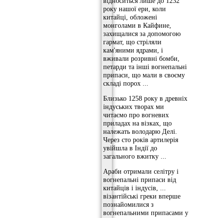
відноситься лише до 1232
року нашої ери, коли
китайці, обложені
монголами в Кайфине,
захищалися за допомогою
гармат, що стріляли
кам'яними ядрами, і
вживали розривні бомби,
петарди та інші вогнепальні
припаси, що мали в своєму
складі порох ...
Близько 1258 року в древніх
індуських творах ми
читаємо про вогневих
приладах на візках, що
належать володарю Делі.
Через сто років артилерія
увійшла в Індії до
загального вжитку ...
Араби отримали селітру і
вогнепальні припаси від
китайців і індусів, ...
візантійські греки вперше
познайомилися з
вогнепальними припасами у