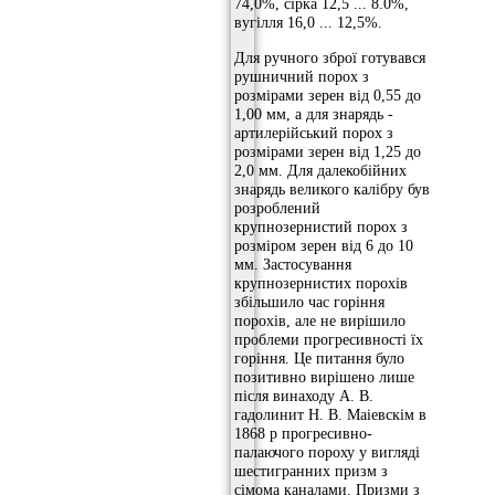
74,0%, сірка 12,5 ... 8.0%,
вугілля 16,0 ... 12,5%.
Для ручного зброї готувався
рушничний порох з
розмірами зерен від 0,55 до
1,00 мм, а для знарядь -
артилерійський порох з
розмірами зерен від 1,25 до
2,0 мм. Для далекобійних
знарядь великого калібру був
розроблений
крупнозернистий порох з
розміром зерен від 6 до 10
мм. Застосування
крупнозернистих порохів
збільшило час горіння
порохів, але не вирішило
проблеми прогресивності їх
горіння. Це питання було
позитивно вирішено лише
після винаходу А. В.
гадолинит Н. В. Маіевскім в
1868 р прогресивно-
палаючого пороху у вигляді
шестигранних призм з
сімома каналами. Призми з