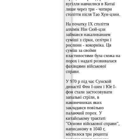
вугілля навчилися в Китаї
лише через три - чотири
століття після Тао Хун-цзин.
На початку IX століття
алхімік Нін Сюй-цзи
займався накаливанием
суміші з сірки, селітри і
рослини - кокорніка. Ця
суміш за своїми
властивостями була схожа на
порох і надалі розвивалася
фахівцями військової
справи.
У 970 р під час Сунской
династії Фен І-шен і Юе І-
фон стали застосовувати
запальні стріли, в
наконечниках яких
закладався повільно
палаючий порох. У
китайському трактаті
"Основи військової справи",
написаному в 1040 г,
містилося три рецепта