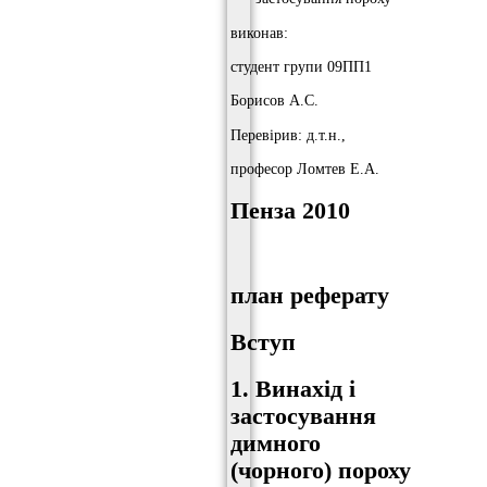
виконав:
студент групи 09ПП1
Борисов А.С.
Перевірив: д.т.н.,
професор Ломтев Е.А.
Пенза 2010
план реферату
Вступ
1. Винахід і
застосування
димного
(чорного) пороху