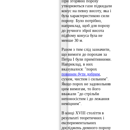
При згорянні пороху
утворюються гази підкидали
конус на певну висоту, яка і
була характеристикою сили
пороху. Було потрібно,
наприклад, щоб для пороху
до ручного зброї висота
підйому конуса була не
менше 30 м.
Разом з тим слід зазначити,
що вимоги до порохам за
Петра I були примітивними.
Наприклад, в них
вказувалося: "порох
повинен бути добрим
,
сухим, чистим і сильним".
Якщо порох не задовольняв
цим вимогам, то його
вважали "до стрільби
непоносістим і до лежання
неміцним".
В кінці XVIII століття в
результаті теоретичних і
експериментальних
досліджень димного пороху