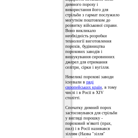
димного пороху і
використання його для
стрільби з гармат послужило
могутнім поштовхом до
розвитку військової справи.
Воно викликало
необхідність розробки
технології виготовлення
порохів, будівництва
порохових заводів і
вишукування сировинних
джерел для отримання
селітри, сірки і вугілля.
Невеликі порохові заводи
існували в
ряді
європейських країн
, в тому
числі і в Росії в XIV
столітті.
Спочатку димний порох
застосовувався для стрільби
у вигляді порошку -
пороховий м'якоті (прах,
пил) і в Росії називався
зіллям (Назва "зілля"