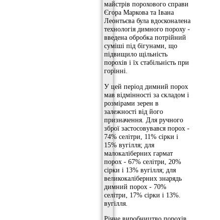
майстрів порохового справи
Єгора Маркова та Івана
Леонтьєва була вдосконалена
технологія димного пороху -
введена обробка потрійний
суміші під бігунами, що
підвищило щільність
порохів і їх стабільність при
горінні.
У цей період димний порох
мав відмінності за складом і
розмірами зерен в
залежності від його
призначення. Для ручного
зброї застосовувався порох -
74% селітри, 11% сірки і
15% вугілля; для
малокаліберних гармат
порох - 67% селітри, 20%
сірки і 13% вугілля; для
великокаліберних знарядь
димний порох - 70%
селітри, 17% сірки і 13%.
вугілля.
Річне виробництво порохів