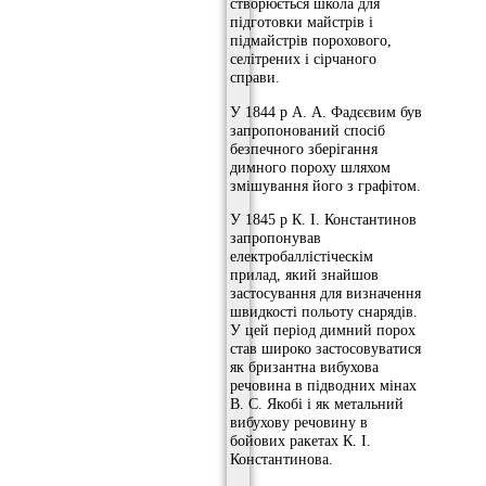
створюється школа для
підготовки майстрів і
підмайстрів порохового,
селітрених і сірчаного
справи.
У 1844 р А. А. Фадєєвим був
запропонований спосіб
безпечного зберігання
димного пороху шляхом
змішування його з графітом.
У 1845 р К. І. Константинов
запропонував
електробаллістіческім
прилад, який знайшов
застосування для визначення
швидкості польоту снарядів.
У цей період димний порох
став широко застосовуватися
як бризантна вибухова
речовина в підводних мінах
В. С. Якобі і як метальний
вибухову речовину в
бойових ракетах К. І.
Константинова.