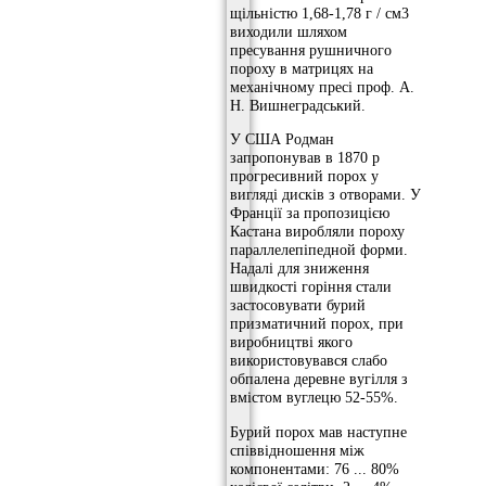
щільністю 1,68-1,78 г / см3
виходили шляхом
пресування рушничного
пороху в матрицях на
механічному пресі проф. А.
Н. Вишнеградський.
У США Родман
запропонував в 1870 р
прогресивний порох у
вигляді дисків з отворами. У
Франції за пропозицією
Кастана виробляли пороху
параллелепіпедной форми.
Надалі для зниження
швидкості горіння стали
застосовувати бурий
призматичний порох, при
виробництві якого
використовувався слабо
обпалена деревне вугілля з
вмістом вуглецю 52-55%.
Бурий порох мав наступне
співвідношення між
компонентами: 76 ... 80%