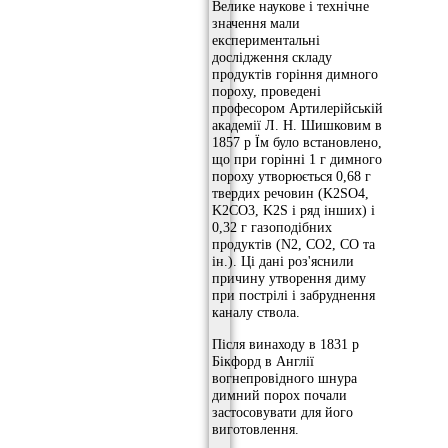
Велике наукове і технічне
значення мали
експериментальні
дослідження складу
продуктів горіння димного
пороху, проведені
професором Артилерійській
академії Л. Н. Шишковим в
1857 р Їм було встановлено,
що при горінні 1 г димного
пороху утворюється 0,68 г
твердих речовин (K2SO4,
K2CO3, K2S і ряд інших) і
0,32 г газоподібних
продуктів (N2, CO2, CO та
ін.). Ці дані роз'яснили
причину утворення диму
при пострілі і забруднення
каналу ствола.
Після винаходу в 1831 р
Бікфорд в Англії
вогнепровідного шнура
димний порох почали
застосовувати для його
виготовлення.