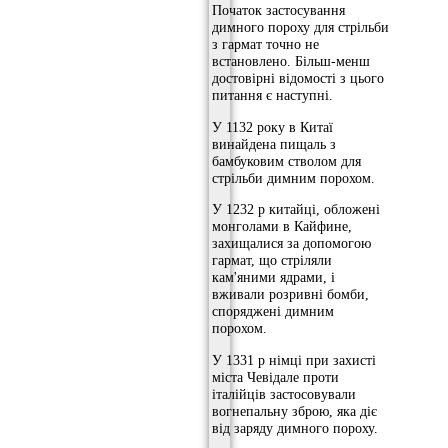
Початок застосування
димного пороху для стрільби
з гармат точно не
встановлено. Більш-менш
достовірні відомості з цього
питання є наступні.
У 1132 року в Китаї
винайдена пищаль з
бамбуковим стволом для
стрільби димним порохом.
У 1232 р китайці, обложені
монголами в Кайфине,
захищалися за допомогою
гармат, що стріляли
кам'яними ядрами, і
вживали розривні бомби,
споряджені димним
порохом.
У 1331 р німці при захисті
міста Чевідале проти
італійців застосовували
вогнепальну зброю, яка діє
від заряду димного пороху.