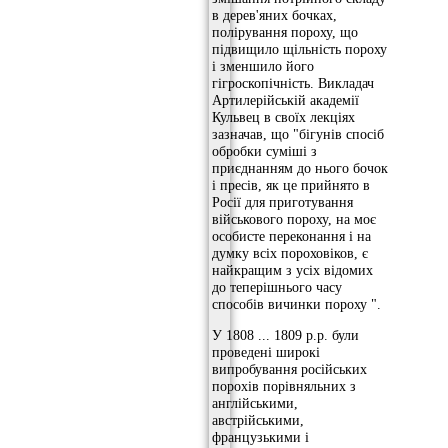
в дерев'яних бочках,
полірування пороху, що
підвищило щільність пороху
і зменшило його
гігроскопічність. Викладач
Артилерійській академії
Кульвец в своїх лекціях
зазначав, що "бігунів спосіб
обробки суміші з
приєднанням до нього бочок
і пресів, як це прийнято в
Росії для приготування
військового пороху, на моє
особисте переконання і на
думку всіх пороховіков, є
найкращим з усіх відомих
до теперішнього часу
способів вичинки пороху ".
У 1808 ... 1809 р.р. були
проведені широкі
випробування російських
порохів порівняльних з
англійськими,
австрійськими,
французькими і