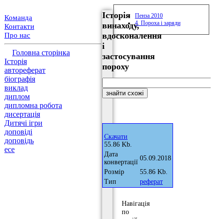
Історія
Пенза 2010
Команда
4. Пороха і заряди
винаходу,
Контакти
вдосконалення
Про нас
і
Головна сторінка
застосування
Історія
пороху
автореферат
біографія
виклад
диплом
дипломна робота
дисертація
Дитячі ігри
доповіді
Скачати
доповідь
55.86 Kb.
есе
Дата
05.09.2018
конвертації
Розмір
55.86 Kb.
Тип
реферат
Навігація
по