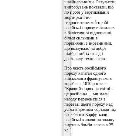
швейцарськими. Результати
випробувань показали, що
по пробі у вертикальній
мортирки і по
гидростатической пробі
російські пороху виявилися
в балістичної відношенні
більш сильними в
порівнянні з іноземними,
що вказувало на добре
підібраний їх склад і
досконалу технологію.
Про якість російського
пороху капітан одного
військового французького
корабля в 1810 р писав:
"Кращий порох на світлі -
це російська ... ми мали
нагоду переконатися в
перевазі цього пороху над
усіма відомими сортами під
час облоги Корфу, коли
російські кидали на значну
відстань бомби вагою в 25
кг ".