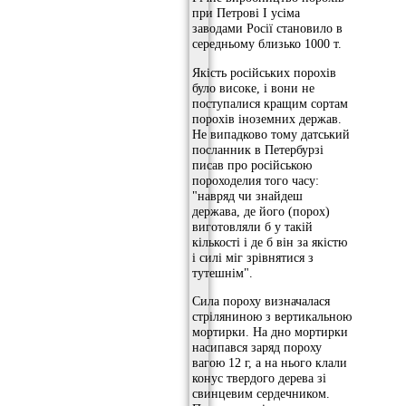
при Петрові I усіма
заводами Росії становило в
середньому близько 1000 т.
Якість російських порохів
було високе, і вони не
поступалися кращим сортам
порохів іноземних держав.
Не випадково тому датський
посланник в Петербурзі
писав про російською
пороходелия того часу:
"навряд чи знайдеш
держава, де його (порох)
виготовляли б у такій
кількості і де б він за якістю
і силі міг зрівнятися з
тутешнім".
Сила пороху визначалася
стріляниною з вертикальною
мортирки. На дно мортирки
насипався заряд пороху
вагою 12 г, а на нього клали
конус твердого дерева зі
свинцевим сердечником.