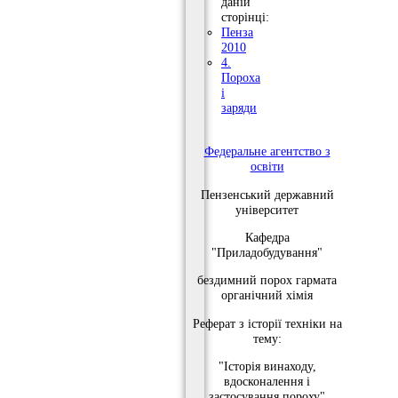
даній
сторінці:
Пенза
2010
4.
Пороха
і
заряди
Федеральне агентство з
освіти
Пензенський державний
університет
Кафедра
"Приладобудування"
бездимний порох гармата
органічний хімія
Реферат з історії техніки на
тему:
"Історія винаходу,
вдосконалення і
застосування пороху"