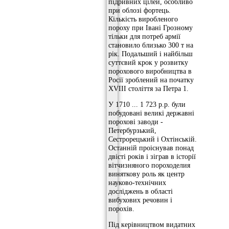
підривних цілей, особливо
при облозі фортець.
Кількість виробленого
пороху при Івані Грозному
тільки для потреб армії
становило близько 300 т на
рік. Подальший і найбільш
суттєвий крок у розвитку
порохового виробництва в
Росії зроблений на початку
XVIII століття за Петра 1.
У 1710 ... 1 723 р.р. були
побудовані великі державні
порохові заводи -
Петербурзький,
Сестрорецький і Охтінській.
Останній проіснував понад
двісті років і зіграв в історії
вітчизняного пороходелия
виняткову роль як центр
науково-технічних
досліджень в області
вибухових речовин і
порохів.
Під керівництвом видатних