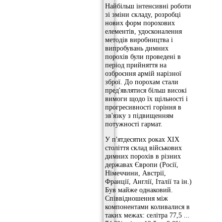
Найбільш інтенсивні роботи
зі зміни складу, розробці
нових форм порохових
елементів, удосконалення
методів виробництва і
випробувань димних
порохів були проведені в
період прийняття на
озброєння армій нарізної
зброї. До порохам стали
пред'являтися більш високі
вимоги щодо їх щільності і
прогресивності горіння в
зв'язку з підвищенням
потужності гармат.
У п'ятдесятих роках XIX
століття склад військових
димних порохів в різних
державах Європи (Росії,
Німеччини, Австрії,
Франції, Англії, Італії та ін.)
Був майже однаковий.
Співвідношення між
компонентами коливалися в
таких межах: селітра 77,5 ...