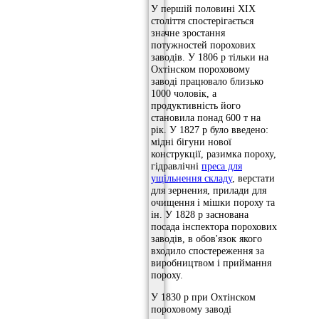
У першій половині XIX
століття спостерігається
значне зростання
потужностей порохових
заводів. У 1806 р тільки на
Охтінском пороховому
заводі працювало близько
1000 чоловік, а
продуктивність його
становила понад 600 т на
рік. У 1827 р було введено:
мідні бігуни нової
конструкції, разимка пороху,
гідравлічні
преса для
ущільнення складу
, верстати
для зернения, прилади для
очищення і мішки пороху та
ін. У 1828 р заснована
посада інспектора порохових
заводів, в обов'язок якого
входило спостереження за
виробництвом і приймання
пороху.
У 1830 р при Охтінском
пороховому заводі