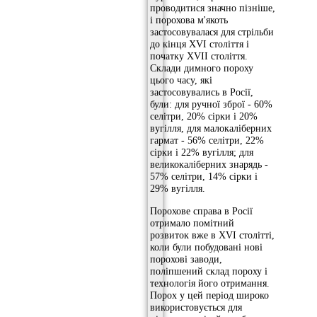
проводитися значно пізніше,
і порохова м'якоть
застосовувалася для стрільби
до кінця XVI століття і
початку XVII століття.
Склади димного пороху
цього часу, які
застосовувались в Росії,
були: для ручної зброї - 60%
селітри, 20% сірки і 20%
вугілля, для малокаліберних
гармат - 56% селітри, 22%
сірки і 22% вугілля; для
великокаліберних знарядь -
57% селітри, 14% сірки і
29% вугілля.
Порохове справа в Росії
отримало помітний
розвиток вже в XVI столітті,
коли були побудовані нові
порохові заводи,
поліпшений склад пороху і
технологія його отримання.
Порох у цей період широко
використовується для