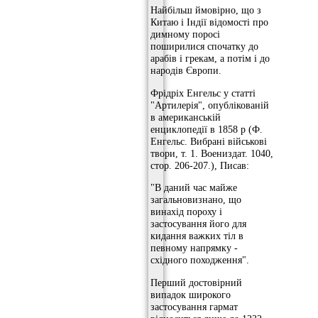
Найбільш ймовірно, що з
Китаю і Індії відомості про
димному поросі
поширилися спочатку до
арабів і грекам, а потім і до
народів Європи.
Фрідріх Енгельс у статті
"Артилерія", опублікованій
в американській
енциклопедії в 1858 р (Ф.
Енгельс. Вибрані військові
твори, т. 1. Воениздат. 1040,
стор. 206-207.), Писав:
"В даний час майже
загальновизнано, що
винахід пороху і
застосування його для
кидання важких тіл в
певному напрямку -
східного походження".
Перший достовірний
випадок широкого
застосування гармат