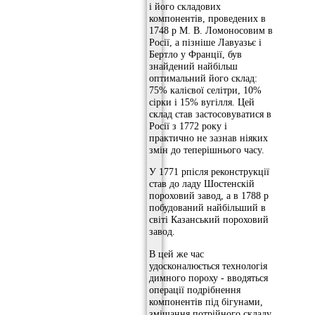
і його складових
компонентів, проведених в
1748 р М. В. Ломоносовим в
Росії, а пізніше Лавуазьє і
Бертло у Франції, був
знайдений найбільш
оптимальний його склад:
75% калієвої селітри, 10%
сірки і 15% вугілля. Цей
склад став застосовуватися в
Росії з 1772 року і
практично не зазнав ніяких
змін до теперішнього часу.
У 1771 рпісля реконструкції
став до ладу Шостенскій
пороховий завод, а в 1788 р
побудований найбільший в
світі Казанський пороховий
завод.
В цей же час
удосконалюється технологія
димного пороху - вводяться
операції подрібнення
компонентів під бігунами,
змішання потрійного складу