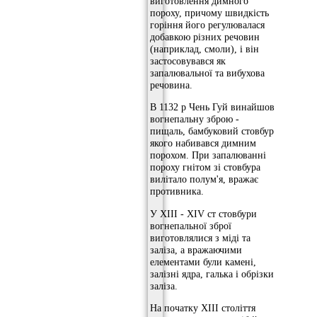
виготовлення димного
пороху, причому швидкість
горіння його регулювалася
добавкою різних речовин
(наприклад, смоли), і він
застосовувався як
запалювальної та вибухова
речовина.
В 1132 р Чень Гуй винайшов
вогнепальну зброю -
пищаль, бамбуковий стовбур
якого набивався димним
порохом. При запалюванні
пороху гнітом зі стовбура
вилітало полум'я, вражає
противника.
У XIII - XIV ст стовбури
вогнепальної зброї
виготовлялися з міді та
заліза, а вражаючими
елементами були камені,
залізні ядра, галька і обрізки
заліза.
На початку XIII століття