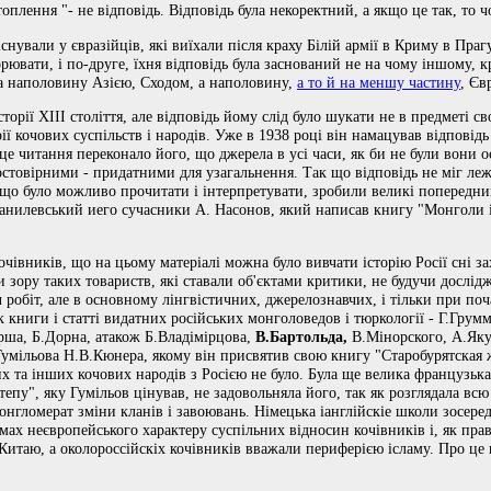
оплення "- не відповідь. Відповідь була некоректний, а якщо це так, то ч
снували у євразійців, які виїхали після краху Білій армії в Криму в Праг
рювати, і по-друге, їхня відповідь була заснований не на чому іншому, к
ла наполовину Азією, Сходом, а наполовину,
а то й на меншу частину
, Єв
рії XIII століття, але відповідь йому слід було шукати не в предметі свого
рії кочових суспільств і народів. Уже в 1938 році він намацував відповідь
 це читання переконало його, що джерела в усі часи, як би не були вони
 достовірними - придатними для узагальнення. Так що відповідь не міг ле
 що було можливо прочитати і інтерпретувати, зробили великі попередн
анилевський иего сучасники А. Насонов, який написав книгу "Монголи і
очівників, що на цьому матеріалі можна було вивчати історію Росії сні з
и зору таких товариств, які ставали об'єктами критики, не будучи дослі
ч робіт, але в основному лінгвістичних, джерелознавчих, і тільки при поч
 книги і статті видатних російських монголоведов і тюркології - Г.Гру
рша, Б.Дорна, атакож Б.Владімірцова,
В.Бартольда,
В.Мінорского, А.Яку
Гумільова Н.В.Кюнера, якому він присвятив свою книгу "Старобурятская 
х та інших кочових народів з Росією не було. Була ще велика французьк
тепу", яку Гумільов цінував, не задовольняла його, так як розглядала всю 
конгломерат зміни кланів і завоювань. Німецька іанглійскіе школи зосер
мах неєвропейського характеру суспільних відносин кочівників і, як пра
 Китаю, а околороссійскіх кочівників вважали периферією ісламу. Про це