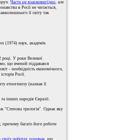
поруч.
Часто це взаємовигідно
, але
навства в Росії не читається,
навколишнього її світу так
их (1974) наук, академік
2 році. У роки Великої
омо, що вчений піддавався
овіт - необхідність економічного,
історія Росії.
ту етногенезу (назвав її
та інших народів Євразії.
ож "Степова трилогія". Однак яку
т, причому багато його роботи
в своїх роботах зазначав
, що