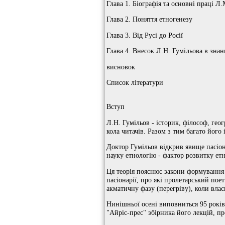
Глава 1. Біографія та основні праці Л
Глава 2. Поняття етногенезу
Глава 3. Від Русі до Росії
Глава 4. Внесок Л.Н. Гумільова в знан
висновок
Список літератури
Вступ
Л.Н. Гумільов - історик, філософ, гео
кола читачів. Разом з тим багато його
Доктор Гумільов відкрив явище пасіона
науку етнологію - фактор розвитку ет
Ця теорія пояснює закони формування 
пасіонарії, про які пролетарський по
акматичну фазу (перегріву), коли влас
Нинішньої осені виповниться 95 років
"Айріс-прес" збірника його лекцій, пр