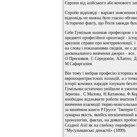
Європи від азійського або кочового зат
Спроби відповіді - варіант пояснення і
відповідь не можна було гласно обгово
-Історичні факту, що Росія завжди бу
Себе Гумільов називав професором з істо
предметі професійної орієнтації - істо
аркушів справи про контрреволюції, і
на слова і показаннями свідків, не є
досконального вивчення джерел - все,
О.Пресняков, С.Середонін, АЛаппо, Д
М.Сафаргаліев.
Він тому і вибрав професію історика к
европоцентристских позицій, а з точк
історії кочових народів існувало безлі
Гумільова остаточно увійшли в ужиток
Зернова , С.Малова, Н.Катанова, Ф.Ко
необхідно відзначити роботи вчителя 
вивчення взаємодії тюрко-монгольськи
за винятком книги Р.Груссе "Імперія С
сумарна якість, якийсь нескінченний 
хронологіях, фактах, на деяких пробле
Східної Азії як на глибоку периферію
"Мусульманські династії» (1899).