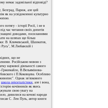
ому немає задовільної відповіді?
у, Белград, Париж, але цей
рім як на усвідомленні культурно
ропою.
 потягу - історії Росії, і не в
 під час читання своїх допитів
 оснащені доводами, посиланнями
жати на шляхах ще більш
ики: В. Ключевський, Шахматов,
 Русь", М.Любавскій і
ахідних, що не
дженими. Російською мовою з
атку наукової діяльності самого
мм-Гржимайло, В.Вельямінова-
бовского і П.Коковцева. Особливо
живопис". Однак зв'язкового
а
школа орієнталістики
, але і вона,
історію кочівників як якесь
еджували свою увагу на
вило, дивилися на кочові народи
 писав С. Лен Пуль, автор книги