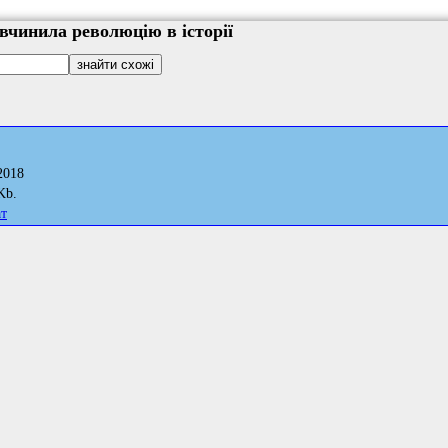
 вчинила революцію в історії
2018
Kb.
ат