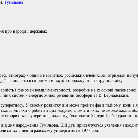
.М.
Гумільова
ня про народи і державах
граф, етнограф - один з небагатьох російських вчених, які отримали попу
 ідеї залишаються спірними в науці і породжують гостру полеміку.
рність і феномен компліментарності, розробив на їх основі пасіонарної т
нічних систем - енергію живої речовини біосфери за В. Вернадським.
суперетносу. У своєму розвитку він може пройти фази підйому, коли з'я
ет сказав «цвяхи б робити з цих людей», зломити яких не зможе жодна обл
не створюється суперетнос; надлому, благодатний інерції, обскурации і н
 від дня народження Гумільова. Цій даті присвячується уявлення виходи
очитаних в ленінградському університеті в 1977 році.