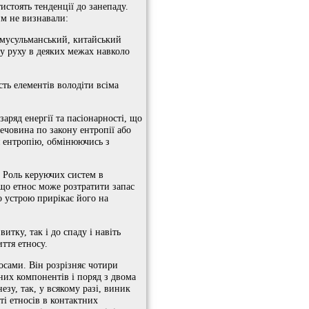
истоять тенденції до занепаду.
им не визнавали:
, мусульманський, китайський
у руху в деяких межах навколо
сть елементів володіти всіма
аряд енергії та пасіонарності, що
ечовина по закону ентропії або
я ентропію, обмінюючись з
. Роль керуючих систем в
, що етнос може розтратити запас
о устрою прирікає його на
тку, так і до спаду і навіть
иття етносу.
осами. Він розрізняє чотири
нних компонентів і поряд з двома
езу, так, у всякому разі, виник
ті етносів в контактних