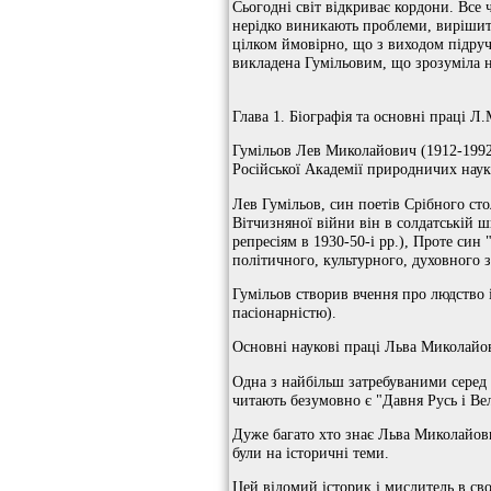
Сьогодні світ відкриває кордони. Все 
нерідко виникають проблеми, вирішити 
цілком ймовірно, що з виходом підручн
викладена Гумільовим, що зрозуміла н
Глава 1. Біографія та основні праці Л
Гумільов Лев Миколайович (1912-1992гг
Російської Академії природничих наук
Лев Гумільов, син поетів Срібного ст
Вітчизняної війни він в солдатській 
репресіям в 1930-50-і рр.), Проте син 
політичного, культурного, духовного з
Гумільов створив вчення про людство і
пасіонарністю).
Основні наукові праці Льва Миколайов
Одна з найбільш затребуваними серед 
читають безумовно є "Давня Русь і Ве
Дуже багато хто знає Льва Миколайович
були на історичні теми.
Цей відомий історик і мислитель в св