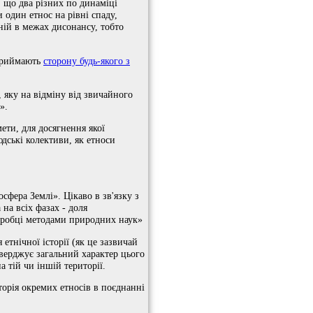
, що два різних по динаміці
и один етнос на рівні спаду,
ній в межах дисонансу, тобто
 приймають
сторону будь-якого з
 яку на відміну від звичайного
».
ети, для досягнення якої
юдські колективи, як етноси
сфера Землі». Цікаво в зв'язку з
 на всіх фазах - доля
обробці методами природних наук»
 етнічної історії (як це зазвичай
тверджує загальний характер цього
а тій чи іншій території.
історія окремих етносів в поєднанні