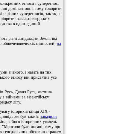
 конкретних етноси і суперетнос,
ічної домінантою. І тому говорити
ію різних суперетносів, так як, з
"пріоритет загальнолюдських
людства в один-єдиний
ують різні ландшафти Землі, які
о обшечеловеческіх цінностей,
на
уми вченого, і навіть на тих
йського етносу він присвятив усе
ів Русь, Давня Русь, частина
у з війнами за візантійську
рецьку лігу.
 увагу істориків кінця XIX -
ідповідь же був такий:
завадили
кіна, з його історичних уявлень
дь: "Монголи були погані, тому що
орих географічних обставин стражем