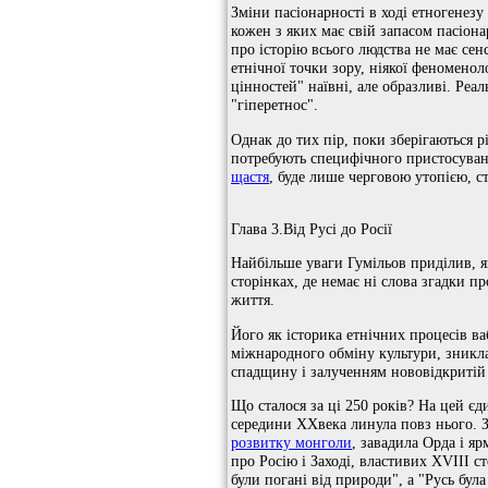
Зміни пасіонарності в ході етногенезу 
кожен з яких має свій запасом пасіон
про історію всього людства не має сенс
етнічної точки зору, ніякої феноменол
цінностей" наївні, але образливі. Ре
"гіперетнос".
Однак до тих пір, поки зберігаються р
потребують специфічного пристосуван
щастя
, буде лише черговою утопією, с
Глава 3.Від Русі до Росії
Найбільше уваги Гумільов приділив, як 
сторінках, де немає ні слова згадки пр
життя.
Його як історика етнічних процесів в
міжнародного обміну культури, зникла 
спадщину і залученням нововідкритій в
Що сталося за ці 250 років? На цей єд
середини XXвека линула повз нього. Зд
розвитку монголи
, завадила Орда і яр
про Росію і Заході, властивих XVIII с
були погані від природи", а "Русь була