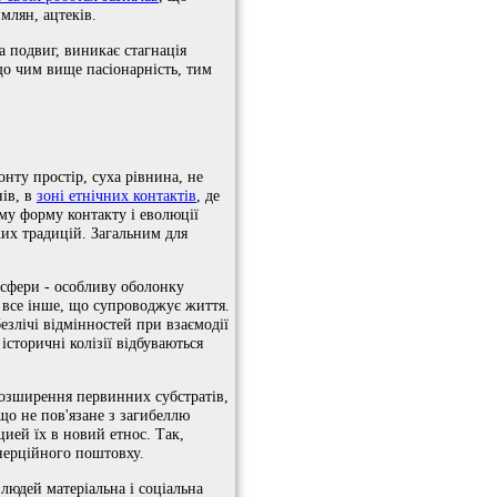
млян, ацтеків.
 подвиг, виникає стагнація
 що чим вище пасіонарність, тим
нту простір, суха рівнина, не
нів, в
зоні етнічних контактів
, де
аму форму контакту і еволюції
жих традицій. Загальним для
осфери - особливу оболонку
і все інше, що супроводжує життя.
езлічі відмінностей при взаємодії
 історичні колізії відбуваються
розширення первинних субстратів,
 що не пов'язане з загибеллю
ией їх в новий етнос. Так,
інерційного поштовху.
 людей матеріальна і соціальна