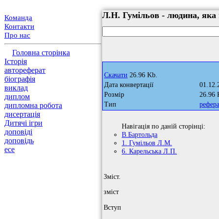
Л.Н. Гумільов - людина, яка
Команда
Контакти
Про нас
Головна сторінка
Історія
автореферат
Скачати
26.96 Kb.
біографія
Дата конвертації
01.12.
виклад
Розмір
26.96 
диплом
Тип
рефер
дипломна робота
дисертація
Дитячі ігри
Навігація по даній сторінці:
доповіді
В.Бартольда
доповідь
1. Гумільов Л.М.
есе
6. Карельська Л.П.
Зміст.
зміст
Вступ