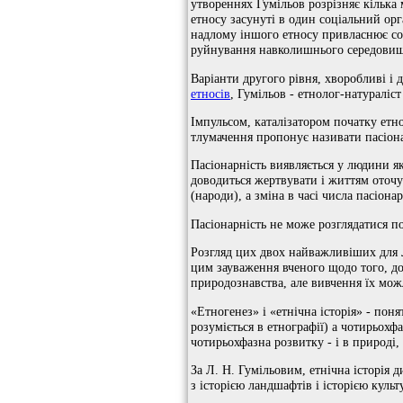
утвореннях Гумільов розрізняє кілька 
етносу засунуті в один соціальний орг
надлому іншого етносу привласнює соб
руйнування навколишнього середовища
Варіанти другого рівня, хворобливі і 
етносів
, Гумільов - етнолог-натураліст
Імпульсом, каталізатором початку етно
тлумачення пропонує називати пасіонар
Пасіонарність виявляється у людини як
доводиться жертвувати і життям оточую
(народи), а зміна в часі числа пасіонар
Пасіонарність не може розглядатися поз
Розгляд цих двох найважливіших для Л
цим зауваження вченого щодо того, до 
природознавства, але вивчення їх мож
«Етногенез» і «етнічна історія» - поня
розуміється в етнографії) а чотирьохф
чотирьохфазна розвитку - і в природі, 
За Л. Н. Гумільовим, етнічна історія д
з історією ландшафтів і історією культ