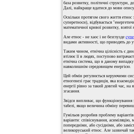
база розвитку, політичні структури, д
Далі, найкраще вдатися до мови опису 
Оскільки протягом свого життя етнос 
суперетноси), відбувається "енергети
математичної кривої розвитку, взятої 
Але етнос - не хаос і не безглузде
супе
видами активності, що приводять до у
Таким чином, етнічна цілісність є дин
втілює її в людях, поступово витрачає
етнічна система, що в даному випадку
навколишнім середовищем енергією.
Цей обмін регулюється керуючими сист
етногенезі грає традиція, яка взаємод
енергії рівно за такий довгий час, на
згасання.
Звідси випливає, що функціонування зо
табелі, якщо величина обміну перевищ
Гумільов розробив проблему варіантів
варіанти: співіснування, асиміляцію, 
попередніми, або сусідніми, або заміст
великоруський етнос. Але зазвичай так