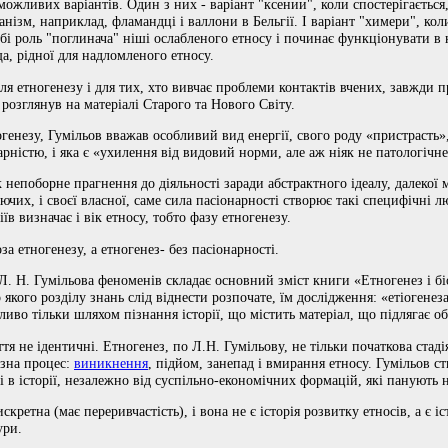
можливих варіантів. Один з них - варіант "ксении", коли спостерігається
анізм, наприклад, фламандці і валлони в Бельгії. І варіант "химери", кол
і роль "поглинача" ніші ослабленого етносу і починає функціонувати в 
, рідної для надломленого етносу.
для етногенезу і для тих, хто вивчає проблеми контактів вчених, завжди
 розглянув на матеріалі Старого та Нового Світу.
генезу, Гумільов вважав особливий вид енергії, свого роду «пристрасть»,
ністю, і яка є «ухилення від видовий норми, але аж ніяк не патологічне
 непоборне прагнення до діяльності заради абстрактного ідеалу, далекої м
чих, і своєї власної, саме сила пасіонарності створює такі специфічні л
іїв визначає і вік етносу, тобто фазу етногенезу.
а етногенезу, а етногенез- без пасіонарності.
. Н. Гумільова феноменів складає основний зміст книги «Етногенез і біо
якого розділу знань слід віднести розпочате, їм дослідження: «етіогенеза
ливо тільки шляхом пізнання історії, що містить матеріал, що підлягає 
ття не ідентичні. Етногенез, по Л.Н. Гумільову, не тільки початкова стадія
азна процес:
виникнення
, підйом, занепад і вмирання етносу. Гумільов с
і в історії, незалежно від суспільно-економічних формацій, які панують н
искретна (має переривчастість), і вона не є історія розвитку етносів, а є 
ури.