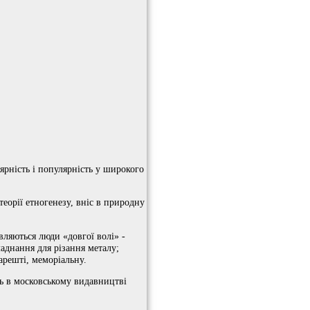
лярність і популярність у широкого
еорії етногенезу, вніс в природну
вляються люди «довгої волі» -
аднання для різання металу;
арешті, меморіальну.
ть в московському видавництві