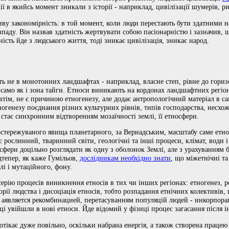
ії в якийсь момент зникали з історії - наприклад, цивілізації шумерів, ри
у закономірність: в той момент, коли люди перестають бути здатними на
розпаду. Він назвав здатність жертвувати собою пасіонарністю і зазначив,
ість йде з людського життя, тоді зникає цивілізація, зникає народ.
ь не в монотонних ландшафтах - наприклад, власне степ, рівне до горизо
 само як і зона тайги. Етноси виникають на кордонах ландшафтних регіо
 втім, не є причиною етногенезу, але додає антропологічний матеріал в с
огенезу поєднання різних культурних рівнів, типів господарства, несхо
е стає синхронним відтворенням мозаїчності землі, її етносфери.
остережуваного явища планетарного, за Вернадським, масштабу саме етн
 рослинний, тваринний світи, геологічні та інші процеси, клімат, води 
фери доцільно розглядати як одну з оболонок Землі, але з урахуванням б
тепер, як каже Гумільов,
дослідникам необхідно знати
, що міжетнічні та
лі і мутаційного, фону.
ерію процесів виникнення етносів в тих чи інших регіонах: етногенез, 
орії людства і дисоціація етносів, тобто розпадання етнічних колективів,
 аявляется рекомбинацией, перетасуванням популяцій людей - инкорпорац
ці увійшли в нові етноси. Йде відомий у фізиці процес загасання після 
отікає дуже повільно, оскільки набрана енергія, а також створена працею