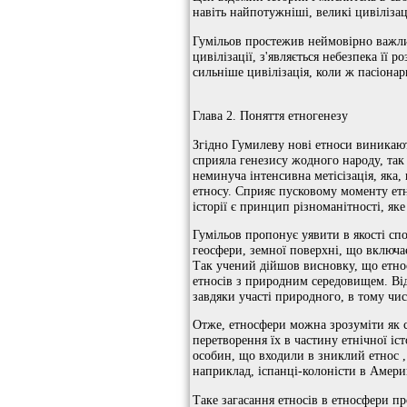
навіть найпотужніші, великі цивілізац
Гумільов простежив неймовірно важлив
цивілізації, з'являється небезпека її 
сильніше цивілізація, коли ж пасіонарн
Глава 2. Поняття етногенезу
Згідно Гумилеву нові етноси виникают
сприяла генезису жодного народу, так
неминуча інтенсивна метісізація, яка,
етносу. Сприяє пусковому моменту етн
історії є принцип різноманітності, як
Гумільов пропонує уявити в якості сп
геосфери, земної поверхні, що включає
Так учений дійшов висновку, що етнос
етносів з природним середовищем. Від
завдяки участі природного, в тому чис
Отже, етносфери можна зрозуміти як с
перетворення їх в частину етнічної іст
особин, що входили в зниклий етнос ,
наприклад, іспанці-колоністи в Амери
Таке загасання етносів в етносфери пр