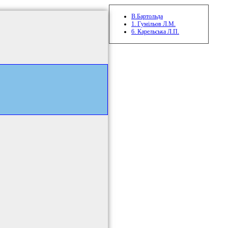
В.Бартольда
1. Гумільов Л.М.
6. Карельська Л.П.