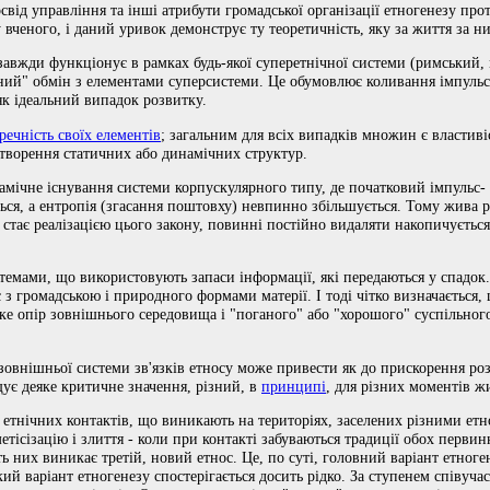
освід управління та інші атрибути громадської організації етногенезу прот
вченого, і даний уривок демонструє ту теоретичність, яку за життя за н
завжди функціонує в рамках будь-якої суперетнічної системи (римський
чний" обмін з елементами суперсистеми. Це обумовлює коливання імпульс
як ідеальний випадок розвитку.
речність своїх елементів
; загальним для всіх випадків множин є властиві
творення статичних або динамічних структур.
амічне існування системи корпускулярного типу, де початковий імпульс- з
ться, а ентропія (згасання поштовху) невпинно збільшується. Тому жива р
 стає реалізацією цього закону, повинні постійно видаляти накопичуєтьс
емами, що використовують запаси інформації, які передаються у спадок
іє з громадською і природного формами матерії. І тоді чітко визначається
 яке опір зовнішнього середовища і "поганого" або "хорошого" суспільног
внішньої системи зв'язків етносу може привести як до прискорення розви
ує деяке критичне значення, різний, в
принципі
, для різних моментів ж
 етнічних контактів, що виникають на територіях, заселених різними етн
метісізацію і злиття - коли при контакті забуваються традиції обох перви
ь них виникає третій, новий етнос. Це, по суті, головний варіант етноген
ий варіант етногенезу спостерігається досить рідко. За ступенем співучас