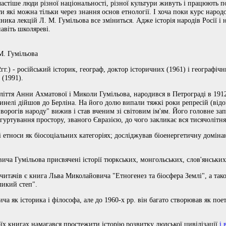
частіше люди різної національності, різної культури живуть і працюють 
які можна тільки через знання основ етнології. І хоча поки курс народоз
ика лекцій Л. М. Гумільова все зміниться. Адже історія народів Росії і 
авіть школяреві.
.М. Гумільова
.) - російський історик, географ, доктор історичних (1961) і географічн
 (1991).
оліття Анни Ахматової і Миколи Гумільова, народився в Петрограді в 191
шинелі дійшов до Берліна. На його долю випали тяжкі роки репресій (від
"ворогів народу" вижив і став вченим зі світовим ім'ям. Його головне зап
гуртування простору, званого Євразією, до чого закликає вся тисячолітня 
 етноси як біосоціальних категоріях; досліджував біоенергетичну домінан
ича Гумільова присвячені історії тюркських, монгольських, слов'янських 
читачів є книга Льва Миколайовича "Етногенез та біосфера Землі", а так
ликий степ".
а як історика і філософа, але до 1960-х рр. він багато створював як пое
оїх книгах намагався простежити історію розвитку людської цивілізації
і 