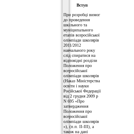
Вступ
При розробці вимог
до проведення
шкільного та
муніципального
етапів всеросійської
олімпіади школярів
2011/2012
навчального року
слід спиратися на
відповідні розділи
Положення про
всеросійської
олімпіади школярів
(Наказ Міністерства
освіти і науки
Російської Федерації
від 2 грудня 2009 р
N 695 «Про
затвердження
Положення про
всеросійської
олімпіади школярів
»), (п.п. II-III),
а
також на дані