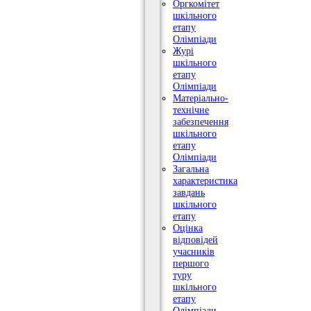
Оргкомітет
шкільного
етапу
Олімпіади
Журі
шкільного
етапу
Олімпіади
Матеріально-
технічне
забезпечення
шкільного
етапу
Олімпіади
Загальна
характеристика
завдань
шкільного
етапу
Оцінка
відповідей
учасників
першого
туру
шкільного
етапу
Олімпіади