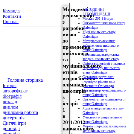
Методичні
МЕТОДИЧНІ
Команда
РЕКОМЕНДАЦІЇ
рекомендації
Контакти
Москва 201 1 Вступ
з
Про нас
Оргкомітет шкільного етапу
розробки
Олімпіади
Журі шкільного етапу
вимог
Олімпіади
до
Матеріально-технічне
забезпечення шкільного
проведення
етапу Олімпіади
шкільного
Загальна характеристика
та
завдань шкільного етапу
Оцінка відповідей учасників
муніципального
першого туру шкільного
етапів
етапу Олімпіади
Остаточні результати
всеросійської
Головна сторінка
перевірки рішень всіх
олімпіади
Історія
учасників Олімпіади
школярів
автореферат
Організатор муніципального
етапу Олімпіади
біографія
з
Оргкомітет муніципального
виклад
історії
етапу Олімпіади
диплом
Журі муніципального етапу
1
дипломна робота
Олімпіади
в
дисертація
Учасники муніципального
2011/2012
етапу Олімпіади.
Дитячі ігри
Форма і порядок проведення
навчальному
доповіді
муніципального етапу
доповідь