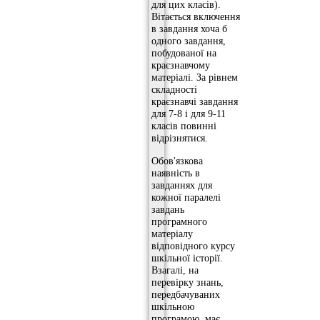
для цих класів).
Вітається включення
в завдання хоча б
одного завдання,
побудованої на
краєзнавчому
матеріалі. За рівнем
складності
краєзнавчі завдання
для 7-8 і для 9-11
класів повинні
відрізнятися.
Обов'язкова
наявність в
завданнях для
кожної паралелі
завдань
програмного
матеріалу
відповідного курсу
шкільної історії.
Взагалі, на
перевірку знань,
передбачуваних
шкільною
програмою, має