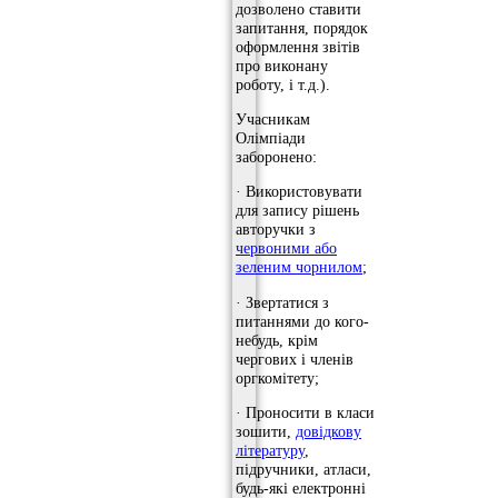
дозволено ставити
запитання, порядок
оформлення звітів
про виконану
роботу, і т.д.).
Учасникам
Олімпіади
заборонено:
· Використовувати
для запису рішень
авторучки з
червоними або
зеленим чорнилом
;
· Звертатися з
питаннями до кого-
небудь, крім
чергових і членів
оргкомітету;
· Проносити в класи
зошити,
довідкову
літературу
,
підручники, атласи,
будь-які електронні