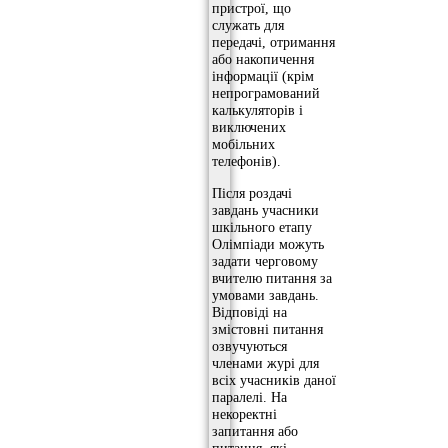
пристрої, що
служать для
передачі, отримання
або накопичення
інформації (крім
непрограмований
калькуляторів і
виключених
мобільних
телефонів).
Після роздачі
завдань учасники
шкільного етапу
Олімпіади можуть
задати черговому
вчителю питання за
умовами завдань.
Відповіді на
змістовні питання
озвучуються
членами журі для
всіх учасників даної
паралелі. На
некоректні
запитання або
питання, які