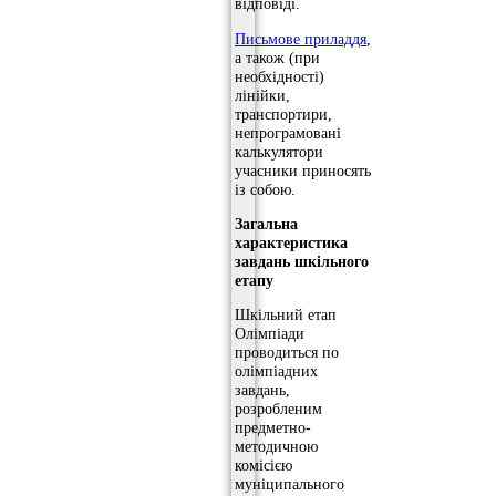
відповіді.
Письмове приладдя
,
а також (при
необхідності)
лінійки,
транспортири,
непрограмовані
калькулятори
учасники приносять
із собою.
Загальна
характеристика
завдань шкільного
етапу
Шкільний етап
Олімпіади
проводиться по
олімпіадних
завдань,
розробленим
предметно-
методичною
комісією
муніципального