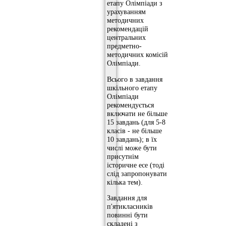
етапу Олімпіади з
урахуванням
методичних
рекомендацій
центральних
предметно-
методичних комісій
Олімпіади.
Всього в завдання
шкільного етапу
Олімпіади
рекомендується
включати не більше
15 завдань (для 5-8
класів - не більше
10 завдань); в їх
числі може бути
присутнім
історичне есе (тоді
слід запропонувати
кілька тем).
Завдання для
п'ятикласників
повинні бути
складені з