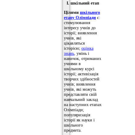
I.
шкільний етап
Цілями
шкільного
етапу Олімпіади
є:
стимулювання
інтересу учнів до
історії; виявлення
учнів, які
цікавляться
історією;
оцінка
знань
, умінь і
навичок, отриманих
учнями в
шкільному курсі
історії; активізація
творчих здібностей
учнів; виявлення
учнів, які можуть
представляти свій
навчальний заклад
на наступних етапах
Олімпіади;
популяризація
історії як науки і
шкільного
предмета.