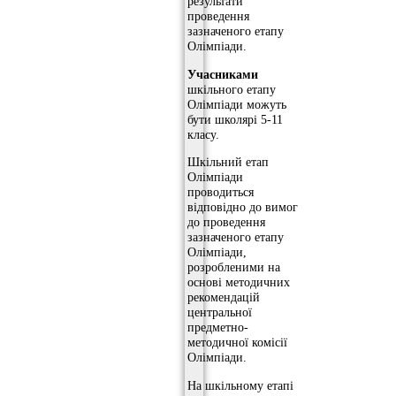
результати
проведення
зазначеного етапу
Олімпіади.
Учасниками
шкільного етапу
Олімпіади можуть
бути школярі 5-11
класу.
Шкільний етап
Олімпіади
проводиться
відповідно до вимог
до проведення
зазначеного етапу
Олімпіади,
розробленими на
основі методичних
рекомендацій
центральної
предметно-
методичної комісії
Олімпіади.
На шкільному етапі