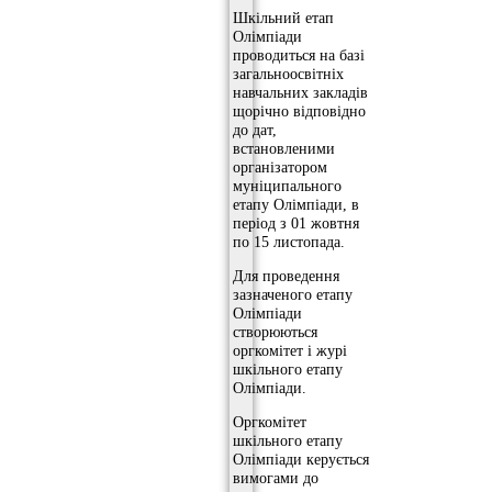
Шкільний етап
Олімпіади
проводиться на базі
загальноосвітніх
навчальних закладів
щорічно відповідно
до дат,
встановленими
організатором
муніципального
етапу Олімпіади, в
період з 01 жовтня
по 15 листопада.
Для проведення
зазначеного етапу
Олімпіади
створюються
оргкомітет і журі
шкільного етапу
Олімпіади.
Оргкомітет
шкільного етапу
Олімпіади керується
вимогами до