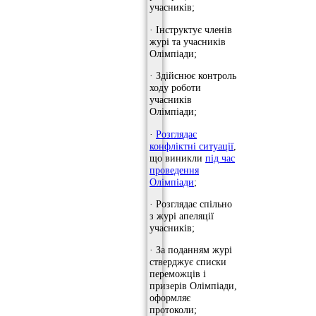
учасників;
· Інструктує членів
журі та учасників
Олімпіади;
· Здійснює контроль
ходу роботи
учасників
Олімпіади;
·
Розглядає
конфліктні ситуації
,
що виникли
під час
проведення
Олімпіади
;
· Розглядає спільно
з журі апеляції
учасників;
· За поданням журі
стверджує списки
переможців і
призерів Олімпіади,
оформляє
протоколи;