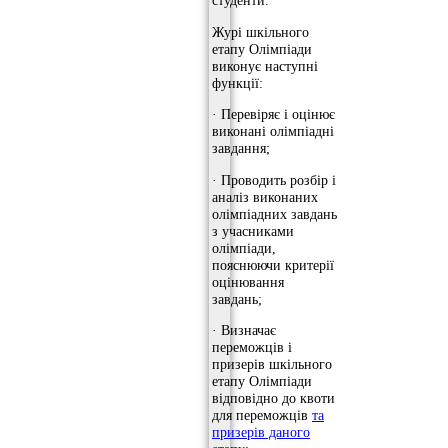
студенти.
Журі шкільного
етапу Олімпіади
виконує наступні
функції:
· Перевіряє і оцінює
виконані олімпіадні
завдання;
· Проводить розбір і
аналіз виконаних
олімпіадних завдань
з учасниками
олімпіади,
пояснюючи критерії
оцінювання
завдань;
· Визначає
переможців і
призерів шкільного
етапу Олімпіади
відповідно до квоти
для переможців
та
призерів даного