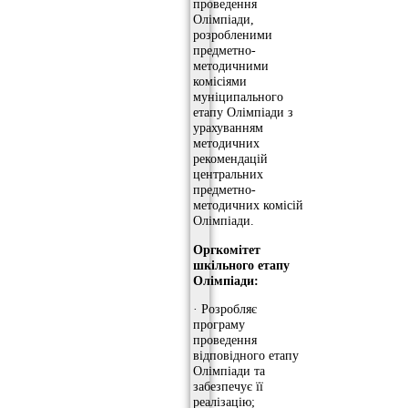
проведення
Олімпіади,
розробленими
предметно-
методичними
комісіями
муніципального
етапу Олімпіади з
урахуванням
методичних
рекомендацій
центральних
предметно-
методичних комісій
Олімпіади.
Оргкомітет
шкільного етапу
Олімпіади:
· Розробляє
програму
проведення
відповідного етапу
Олімпіади та
забезпечує її
реалізацію;