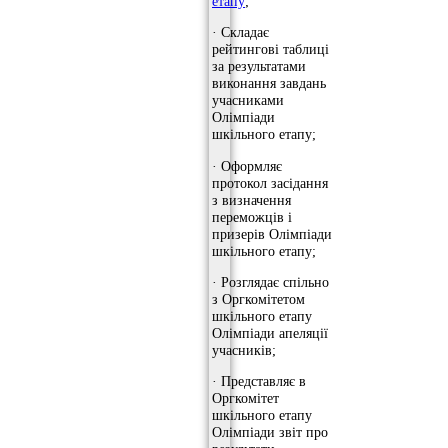
етапу
;
· Складає
рейтингові таблиці
за результатами
виконання завдань
учасниками
Олімпіади
шкільного етапу;
· Оформляє
протокол засідання
з визначення
переможців і
призерів Олімпіади
шкільного етапу;
· Розглядає спільно
з Оргкомітетом
шкільного етапу
Олімпіади апеляції
учасників;
· Представляє в
Оргкомітет
шкільного етапу
Олімпіади звіт про