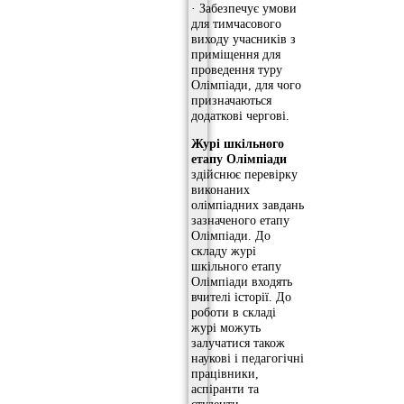
· Забезпечує умови
для тимчасового
виходу учасників з
приміщення для
проведення туру
Олімпіади, для чого
призначаються
додаткові чергові.
Журі шкільного
етапу Олімпіади
здійснює перевірку
виконаних
олімпіадних завдань
зазначеного етапу
Олімпіади. До
складу журі
шкільного етапу
Олімпіади входять
вчителі історії. До
роботи в складі
журі можуть
залучатися також
наукові і педагогічні
працівники,
аспіранти та