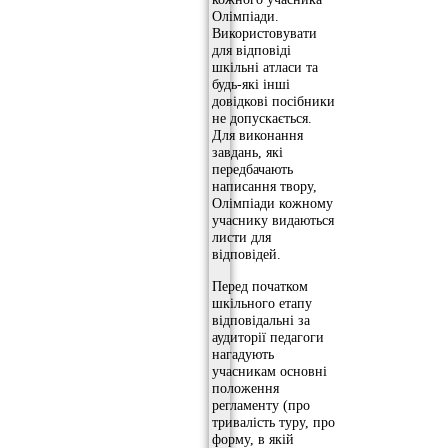
Олімпіади.
Використовувати
для відповіді
шкільні атласи та
будь-які інші
довідкові посібники
не допускається.
Для виконання
завдань, які
передбачають
написання твору,
Олімпіади кожному
учаснику видаються
листи для
відповідей.
Перед початком
шкільного етапу
відповідальні за
аудиторії педагоги
нагадують
учасникам основні
положення
регламенту (про
тривалість туру, про
форму, в якій