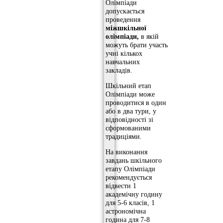
Олімпіади
допускається
проведення
міжшкільної
олімпіади,
в якій
можуть брати участь
учні кількох
навчальних
закладів.
Шкільний етап
Олімпіади може
проводитися в один
або в два тури, у
відповідності зі
сформованими
традиціями.
На виконання
завдань шкільного
етапу Олімпіади
рекомендується
відвести 1
академічну годину
для 5-6 класів, 1
астрономічна
година для 7-8