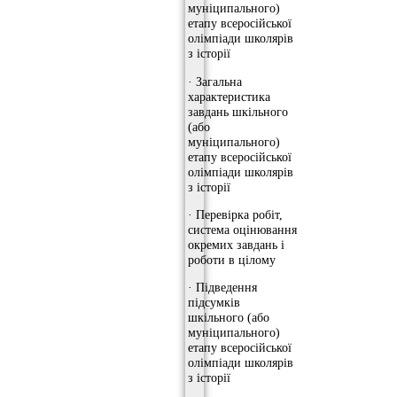
муніципального)
етапу всеросійської
олімпіади школярів
з історії
· Загальна
характеристика
завдань шкільного
(або
муніципального)
етапу всеросійської
олімпіади школярів
з історії
· Перевірка робіт,
система оцінювання
окремих завдань і
роботи в цілому
· Підведення
підсумків
шкільного (або
муніципального)
етапу всеросійської
олімпіади школярів
з історії