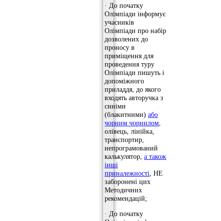
· До початку
Олімпіади інформує
учасників
Олімпіади про набір
дозволених до
проносу в
приміщення для
проведення туру
Олімпіади пишуть і
допоміжного
приладдя, до якого
входять авторучка з
синіми
(блакитними)
або
чорним чорнилом
,
олівець, лінійка,
транспортир,
непрограмований
калькулятор,
а також
інші
приналежності
, НЕ
заборонені цих
Методичних
рекомендацій;
· До початку