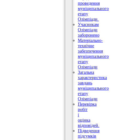
проведення
муніципального
етапу
Олімпіади.
Учасникам
Олімпіади
заборонено
Матеріально-
технічне
забезпечення
муніципального
етапу
Олімпіади
Загальна
характеристика
завдань
муніципального
етапу
Олімпіади
Перевірка
робіт
і
оцінка
відповідей.
Підведення
підсумків