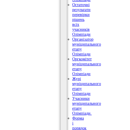
Остаточні
результати
перевірки
рішень
всіх
учасників
Олімпіади
Організатор
муніципального
етапу
Олімпіади
Оргкомітет
муніципального
етапу
Олімпіади
Журі
муніципального
етапу
Олімпіади
Учасники
муніципального
етапу
Олімпіади.
Форма
і
порядок