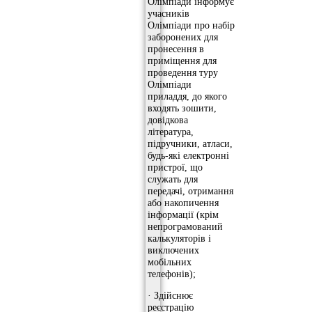
Олімпіади інформує
учасників
Олімпіади про набір
заборонених для
пронесення в
приміщення для
проведення туру
Олімпіади
приладдя, до якого
входять зошити,
довідкова
література,
підручники, атласи,
будь-які електронні
пристрої, що
служать для
передачі, отримання
або накопичення
інформації (крім
непрограмований
калькуляторів і
виключених
мобільних
телефонів);
· Здійснює
реєстрацію