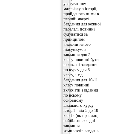
урахуванням
матеріалу з історії,
пройденого ними в
першій чверті.
Завдання для кожної
паралелі повинні
будуватися за
принципом
«накопиченого
підсумку»: в
завдання для 7
класу повинні бути
включені завдання
по курсу для 6
класу, і т.д.
Завдання для 10-11
класу повинні
включати завдання
по всьому
основному
шкільного курсу
історії - від 5 до 10
класів (як правило,
найбільш складні
завдання з
комплектів завдань