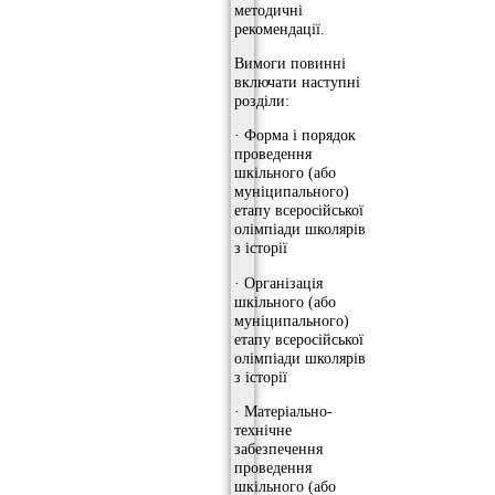
методичні
рекомендації.
Вимоги повинні
включати наступні
розділи:
· Форма і порядок
проведення
шкільного (або
муніципального)
етапу всеросійської
олімпіади школярів
з історії
· Організація
шкільного (або
муніципального)
етапу всеросійської
олімпіади школярів
з історії
· Матеріально-
технічне
забезпечення
проведення
шкільного (або