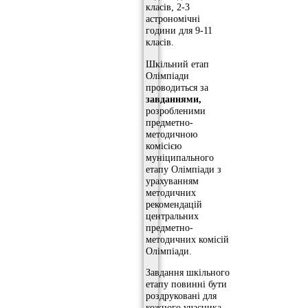
класів, 2-3
астрономічні
години для 9-11
класів.
Шкільний етап
Олімпіади
проводиться за
завданнями,
розробленими
предметно-
методичною
комісією
муніципального
етапу Олімпіади з
урахуванням
методичних
рекомендацій
центральних
предметно-
методичних комісій
Олімпіади.
Завдання шкільного
етапу повинні бути
роздруковані для
кожного учасника