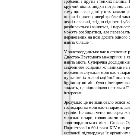
зроблені з прутів і тонких палиць. Наг
круглий вікно, звідки потрапляє світл
тому що в середині у них завжди розл
покриті повстю, двері зроблені також з
деякі невеликі, згідно гідності і убоз
розбираються і чиняться, і переносять
можуть розбиратися, але перевозяться
перевезених на возі досить одного бик
навіть більше ".
У золотоординське час в степових ра
Днестро-Прутського межиріччя, з'явля
навіть міста. Суперечка дослідників пр
свідченням осідання кочівників на зем
поселення служили монголо-татарам 
пунктами їх колонізаційної політики
будівництво міст було цілеспрямовано
значить, це відповідало не тільки її 
інтересам.
Зрозуміло це не змінювало основ коче
господарства монголо-татарами, але с
сусідів. Не виключено, що серед жител
монголо-татари, головним чином - рем
золотоординських міст - Старого Орхе
Подністров'ї в 60-і роки XIV в. в резу
експансії підтверджує їх органічну вк