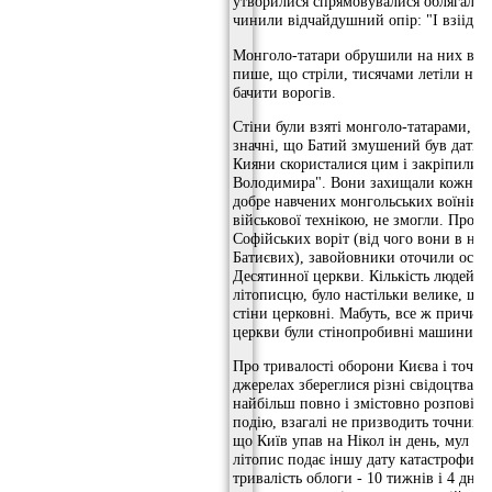
утворилися спрямовувалися облягали. 
чинили відчайдушний опір: "І взіідош
Монголо-татари обрушили на них всю м
пише, що стріли, тисячами летіли на 
бачити ворогів.
Стіни були взяті монголо-татарами, ал
значні, що Батий змушений був дати 
Кияни скористалися цим і закріпилися
Володимира". Вони захищали кожну ді
добре навчених монгольських воїнів, 
військової технікою, не змогли. Прор
Софійських воріт (від чого вони в на
Батиєвих), завойовники оточили остан
Десятинної церкви. Кількість людей, щ
літописцю, було настільки велике, що в
стіни церковні. Мабуть, все ж причи
церкви були стінопробивні машини мо
Про тривалості оборони Києва і точну
джерелах збереглися різні свідоцтва. І
найбільш повно і змістовно розповіда
подію, взагалі не призводить точних д
що Київ упав на Нікол ін день, мул і 
літопис подає іншу дату катастрофи -
тривалість облоги - 10 тижнів і 4 дні