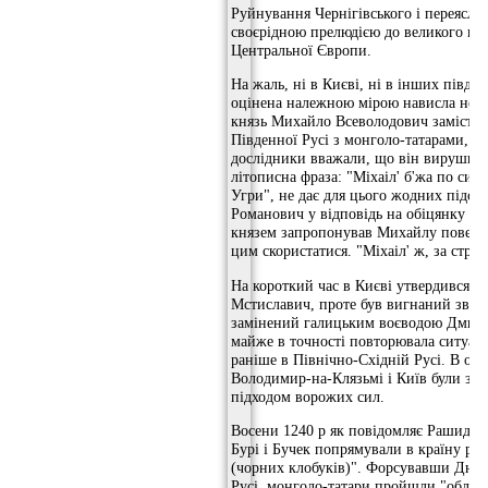
Руйнування Чернігівського і переяслав
своєрідною прелюдією до великого пох
Центральної Європи.
На жаль, ні в Києві, ні в інших півде
оцінена належною мірою нависла небе
князь Михайло Всеволодович замість 
Південної Русі з монголо-татарами, в
дослідники вважали, що він вирушив 
літописна фраза: "Міхаіл' б'жа по син
Угри", не дає для цього жодних підст
Романович у відповідь на обіцянку на
князем запропонував Михайлу повернут
цим скористатися. "Міхаіл' ж, за страх
На короткий час в Києві утвердився с
Мстиславич, проте був вигнаний звід
замінений галицьким воєводою Дмитро
майже в точності повторювала ситуаці
раніше в Північно-Східній Русі. В обо
Володимир-на-Клязьмі і Київ були за
підходом ворожих сил.
Восени 1240 р як повідомляє Рашид-ад
Бурі і Бучек попрямували в країну ро
(чорних клобуків)". Форсувавши Дніп
Русі, монголо-татари пройшли "облав