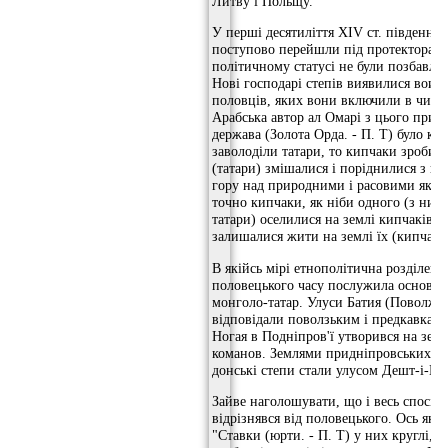
Литву і Польщу.
У перші десятиліття XIV ст. південнору
поступово перейшли під протекторат Л
політичному статусі не були позбавлені
Нові господарі степів виявилися воин
половців, яких вони включили в число
Арабська автор ал Омарі з цього прив
держава (Золота Орда. - П. Т) було кр
заволоділи татари, то кипчаки зробил
(татари) змішалися і поріднилися з ни
гору над природними і расовими якостя
точно кипчаки, як ніби одного (з ним
татари) оселилися на землі кипчаків,
залишалися жити на землі їх (кипчаків
В якійсь мірі етнополітична розділені
половецького часу послужила основою
монголо-татар. Улуси Батия (Поволжя)
відповідали поволзьким і предкавказс
Ногая в Подніпров'ї утворився на зем
команов. Землями придніпровських по
донські степи стали улусом Дешт-і-Ки
Зайве наголошувати, що і весь спосіб
відрізнявся від половецького. Ось як 
"Ставки (юрти. - П. Т) у них круглі, в