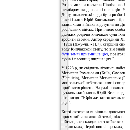
Розгромивши племена Північного Кавк
незабаром наздогнали і половців. У би
Дону, половецькі орди були розбиті; б
числі і хани Юрій Кончакович і Данил
залишками війська відступив до Дніп
російських військ. Причиною особливої
далеких родичів кипчакам були їхні ба
зробити своїми. Автор середини XIII 
"Туші (Джу-чи. - П.7), старший син Ч
воду Кипчакской степу, то він знайшо
бути землі приємніше цієї
, повітря кр
луків і пасовищ ширше цих ".
У 1223 р, як свідчить літопис, найст
Мстислав Романович (Київ, Смоленськ
(Чернігів), Мстислав Мстиславич (Гал
монгольської небезпеки князі-сюзерен
прийняття рішень. На раді повинен бу
суздальський князь Юрій Всеволодови
літописця: "Юрія же, князя великого су
раді".
Князі-сюзерени вирішили допомогти 
приємний я на чюжой землі, ніж на сво
військо, яке складалося з київських, 
волинських, Чернігово-сіверських, ку