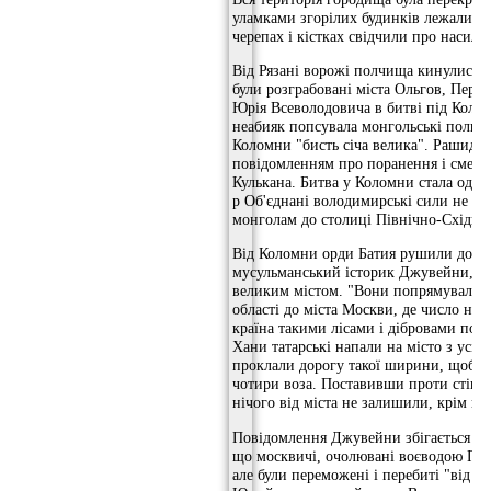
уламками згорілих будинків лежали тр
черепах і кістках свідчили про насиль
Від Рязані ворожі полчища кинулися д
були розграбовані міста Ольгов, Перея
Юрія Всеволодовича в битві під Колом
неабияк попсувала монгольські полки.
Коломни "бисть січа велика". Рашид-а
повідомленням про поранення і смерті
Кулькана. Битва у Коломни стала одні
р Об'єднані володимирські сили не з
монголам до столиці Північно-Східної
Від Коломни орди Батия рушили до М
мусульманський історик Джувейни, во
великим містом. "Вони попрямували в 
області до міста Москви, де число нар
країна такими лісами і дібровами покр
Хани татарські напали на місто з усіх
проклали дорогу такої ширини, щоб п
чотири воза. Поставивши проти стін м
нічого від міста не залишили, крім йог
Повідомлення Джувейни збігається з л
що москвичі, очолювані воєводою Пил
але були переможені і перебиті "від с