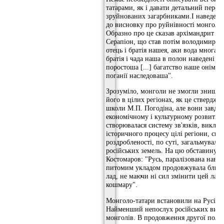
татарами, як і давати детальний перелі
зруйнованих загарбниками.І наведени
до висновку про руйнівності монголо-т
Образно про це сказав архімандрит К
Серапіон, що став потім володимиро-
отець і братія нашея, аки вода многа 
братія і чада наша в полон наведені б
поростоша [...] багатство наше онімів
поганії наследоваша".
Зрозуміло, монголи не змогли знищит
його в цілих регіонах, як це ствердж
школи М.П. Погодіна, але вони завда
економічному і культурному розвитку 
створювалася систему зв'язків, виключ
історичного процесу цілі регіони, спр
роздробленості, по суті, загальмувал
російських земель. На цю обставину вк
Костомаров: "Русь, паралізована навал
питомим укладом продовжувала близьк
лад, не маючи ні сил змінити цей лад, 
кошмару".
Монголо-татари встановили на Русі "
Найменший непослух російських викли
монголів. В продовження другої полов