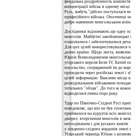
феодальна роздробленість князівств 
концентрації військ в одному місці і 
Русь, мабуть "дійсно поступалася монго
професійного війська. Ополченці не 
добре навченим монгольським воїнам.
Дослідники відзначають ще одну особл
монголів. Майбутні завойовницькі по
планувалися і забезпечувалися детал
Для цих цілей використовувалися числ
далекі країни. Щодо листа, виявленог
Юрієм Всеволодовичем монгольських п
угорського короля Бели IV, Батий пис
посольство, споряджений їм до короля
проходили через російські землі і зби
цілей інформацію. Важливе місце від
розвідувальним військовим походам п
тотальних "облав". До того ж кожному
відводилася певна пора року.
Удар по Північно-Східної Русі припав
повідомляє, що він не був спонтанним
приймалося на курултаї всіх монгольс
джерел, вторгнення монголів в межі П
несподіваним і для руських князів. К
у південно-східних кордонів землі не
Угорський чернець Юліан з розмови з 