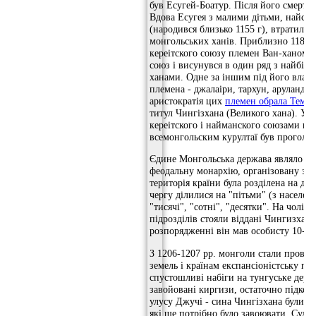
був Есугей-Боатур. Після його смерті 
Вдова Есугея з малими дітьми, найст
(народився близько 1155 г), втратила 
монгольських ханів. Приблизно 1185 р
кереітского союзу племен Ван-ханом 
союз і висунувся в один ряд з найбі
ханами. Одне за іншим під його влад
племена - джалаіри, тархун, аруланди.
аристократія цих
племен обрала Тему
титул Чингізхана (Великого хана). У 1
кереітского і найманского союзами пл
всемонгольским курултаї був проголош
Єдине Монгольська держава являло со
феодальну монархію, організовану за 
територія країни була розділена на два
чергу ділилися на "пітьми" (з населен
"тисячі", "сотні", "десятки". На чолі 
підрозділів стояли віддані Чингизхану
розпорядженні він мав особисту 10-ти
З 1206-1207 рр. монголи стали провод
земель і країнам експансіоністську по
спустошливі набіги на тунгуське держа
завойовані киргизи, остаточно підкоре
улусу Джучі - сина Чингізхана були в
які ще потрібно було завоювати. Судя