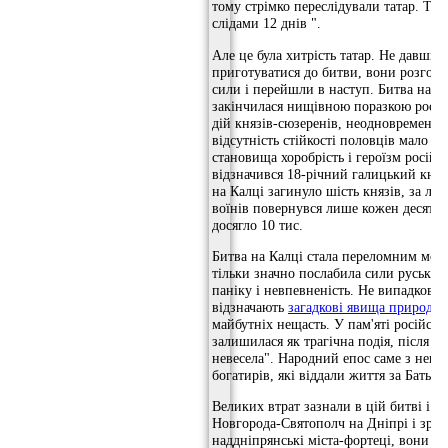
тому стрімко переслідували татар. Тата
слідами 12 днів ".
Але це була хитрість татар. Не давши 
приготуватися до битви, вони розгорн
сили і перейшли в наступ. Битва на рі
закінчилася нищівною поразкою росіян
дій князів-сюзеренів, неодновременное
відсутність стійкості половців мало з
становища хоробрість і героїзм російс
відзначився 18-річний галицький кня
на Калці загинуло шість князів, за л
воїнів повернувся лише кожен десятий,
досягло 10 тис.
Битва на Калці стала переломним моме
тільки значно послабила сили руських к
паніку і невпевненість. Не випадково 
відзначають
загадкові явища природи
,
майбутніх нещасть. У пам'яті російськ
залишилася як трагічна подія, після я
невесела". Народний епос саме з нею 
богатирів, які віддали життя за Батьк
Великих втрат зазнали в цій битві і 
Новгорода-Святополч на Дніпрі і зру
наддніпрянські міста-фортеці, вони не