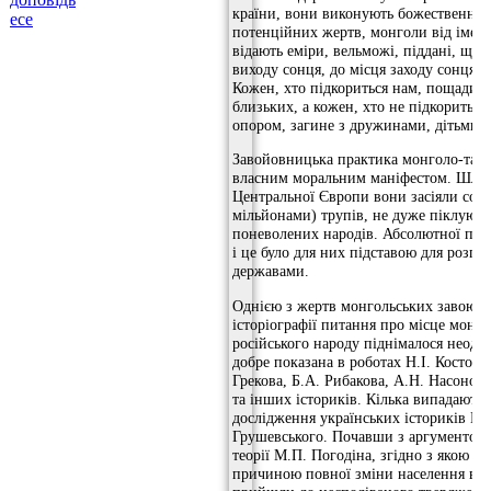
країни, вони виконують божественну м
есе
потенційних жертв, монголи від імені
відають еміри, вельможі, піддані, що 
виходу сонця, до місця заходу сонця Г
Кожен, хто підкориться нам, пощадить 
близьких, а кожен, хто не підкориться 
опором, загине з дружинами, дітьми, 
Завойовницька практика монголо-татар
власним моральним маніфестом. Шлях 
Центральної Європи вони засіяли сотн
мільйонами) трупів, не дуже піклуючи
поневолених народів. Абсолютної поко
і це було для них підставою для розпр
державами.
Однією з жертв монгольських завоюван
історіографії питання про місце монго
російського народу піднімалося неодно
добре показана в роботах Н.І. Костома
Грекова, Б.А. Рибакова, А.Н. Насонов
та інших істориків. Кілька випадають
дослідження українських істориків В.
Грушевського. Почавши з аргументова
теорії М.П. Погодіна, згідно з якою м
причиною повної зміни населення в С