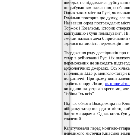
швидко, не піддавалися руйнуванню і 
пограбуванням населення, особливо ба
Однак таких міст на Русі, як вважав М
Гумільов повторив цю думку, але по-
Назвавши серед постраждалих міста Р
Торжок і Козельськ, історик стверджув
капітуляцію і були помилувані". Ні М.
змогли назвати хоча б приблизний спи
здалися на милість переможців і не з
Твердження ряду дослідників про ніби
татар в руйнуванні Русі і їх шляхетні
переможених не знаходять підтверджен
археологічних джерелах. Ось кілька п
і половців 1223 р, монголо-татари ки
пограниччі. При цьому вони запевняли
зробить опору. Люди,
як пише літопис
виходили назустріч з хрестами, але не
"ізбіша Іхь всіх".
Під час облоги Володимира-на-Клязьмі
обіцянку татар пощадити місто, вийш
багатими дарами. Однак князь був уби
спалений.
Капітулювали перед монголо-татарами
невеликого містечка Київської землі, 