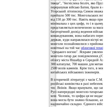
тяжце", "бесчіслена безліч, яко Прузе
перерахував військо Батия, брали в обл
Угорський літописець Симон вважав,
прийшло 500 тис. Монгольських воїн
від 150 до 300 тис. Навіть якщо прип
мінімальна з цих цифр, то і в цьому в
представляється величезною за масшт
багаторічний досвід ведення військови
командуванням, вона набагато перевер
держав, куди направлялася вістрі монг
монголи познайомилися з прийомами 
новітньої на той час
облогової техніки
"грецького вогню". Яскраве уявлення п
монголо-татар дає повідомлення д'Оссо
облогу міста Нішабур в Середній Азії.
300 катапульт, 700 машин для метання
2500 возів каменів. Крім того, в монг
китайських військових інженерів.
В історичній літературі з часів С.М. 
російські князівства в разі небезпеки
тис. Воїнів. Якщо врахувати, що зага
Русі напередодні монголо-татарської 
млн. Чоловік, то цифра ця не видаєть
вона могла бути значно більшою, але 
надзвичайно складно. Єдиного військов