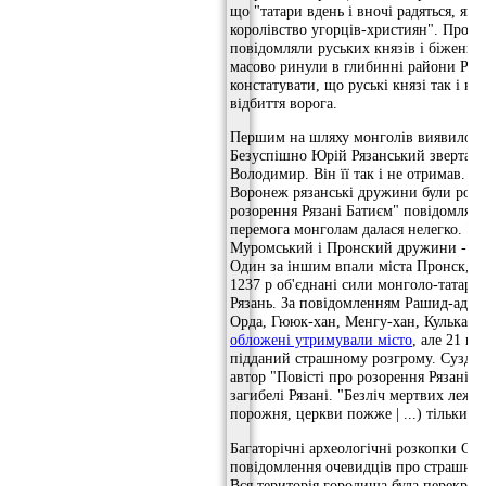
що "татари вдень і вночі радяться, як 
королівство угорців-християн". Про 
повідомляли руських князів і біженці 
масово ринули в глибинні райони Русі
констатувати, що руські князі так і не
відбиття ворога.
Першим на шляху монголів виявилося 
Безуспішно Юрій Рязанський звертався
Володимир. Він її так і не отримав. У 
Воронеж рязанські дружини були розг
розорення Рязані Батиєм" повідомляє п
перемога монголам далася нелегко. "Ті
Муромський і Пронский дружини - П.Т.
Один за іншим впали міста Пронск, Бі
1237 р об'єднані сили монголо-татар 
Рязань. За повідомленням Рашид-ад-Дін
Орда, Гююк-хан, Менгу-хан, Кулькана,
обложені утримували місто
, але 21 г
підданий страшному розгрому. Суздал
автор "Повісті про розорення Рязані 
загибелі Рязані. "Безліч мертвих лежа
порожня, церкви пожже | ...) тільки ди
Багаторічні археологічні розкопки Ста
повідомлення очевидців про страшну т
Вся територія городища була перекрит