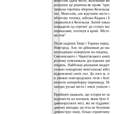
монголів здати місто, козельчане вир
розцінює це рішення як прояв "крепк
тривала героїчна оборона Козельська.
тис. Монголів, але відстояти місто не
облогову техніку, війська Кадана і Бур
увірвалися в Козельськ. Батий наказав
пощадили од отрочат' до ссущіх молок
переказами, потонув в крові. Місто К
містом".
Після падіння Твері і Торжка перед м
Новгород. Але, не дійшовши до нього 
несподівано повернули на південь, п
Смоленського і Чернігівського князівс
різному пояснювали дослідники цей "в
південь. Найбільш реальним видається
сильно пошарпані монгольські військ
відновленні своїх сил. До того ж, поч
в умовах новгородських лісів і боліт 
кінноти непереборну перешкоду. Новгор
західні руські міста і землі уникли су
Прийнято вважати, що історія не знає
відповісти на питання, яким було б п
давньоруських міст, які не піддамося
даному випадку ця теза не безумовни
демонструє іншу, більш сприятливу іс