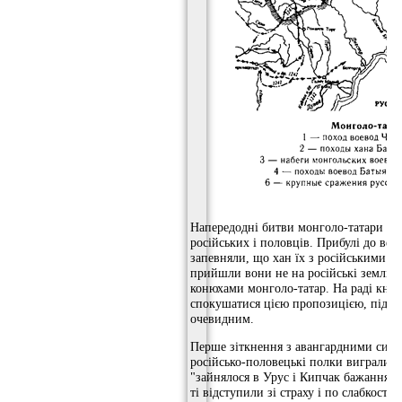
Напередодні битви монголо-татари сп
російських і половців. Прибулі до вел
запевняли, що хан їх з російськими ні
прийшли вони не на російські землі, 
конюхами монголо-татар. На раді княз
спокушатися цією пропозицією, підсту
очевидним.
Перше зіткнення з авангардними сила
російсько-половецькі полки виграли. 
"зайнялося в Урус і Кипчак бажання р
ті відступили зі страху і по слабкості