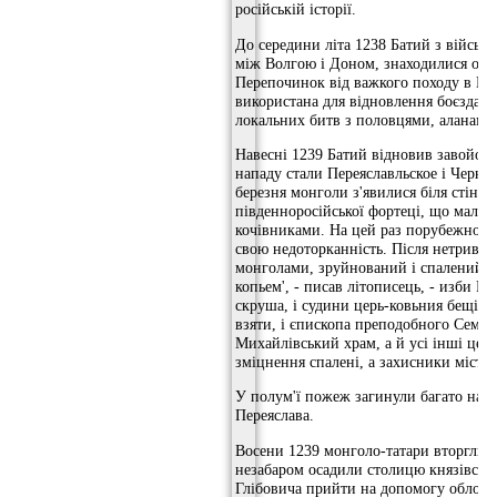
російській історії.
До середини літа 1238 Батий з військ
між Волгою і Доном, знаходилися осн
Перепочинок від важкого походу в Пів
використана для відновлення боєздатно
локальних битв з половцями, аланами,
Навесні 1239 Батий відновив завойовн
нападу стали Переяславльское і Черніг
березня монголи з'явилися біля стін П
південноросійської фортеці, що мала б
кочівниками. На цей раз порубежной т
свою недоторканність. Після нетривало
монголами, зруйнований і спалений. "
копьем', - писав літописець, - изби B
скруша, і судини церь-ковьния бещісл
взяти, і єпископа преподобного Семео
Михайлівський храм, а й усі інші цер
зміцнення спалені, а захисники міста 
У полум'ї пожеж загинули багато насе
Переяслава.
Восени 1239 монголо-татари вторглися 
незабаром осадили столицю князівства
Глібовича прийти на допомогу обложе