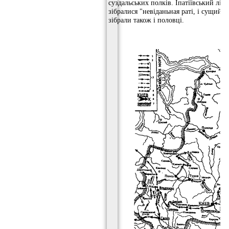
суздальських полків. Іпатіївський літ
зібралися "невіданьная раті, і сущий 
зібрали також і половці.