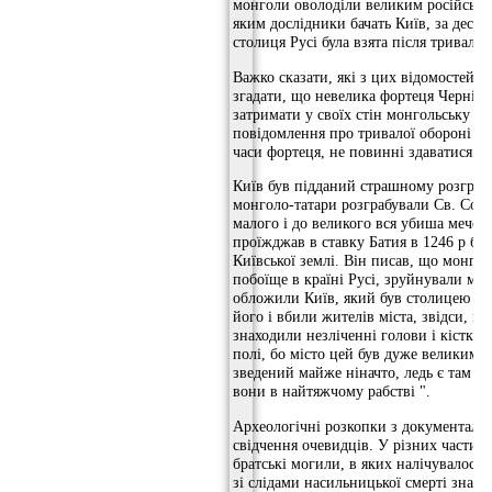
монголи оволоділи великим російськ
яким дослідники бачать Київ, за десять
столиця Русі була взята після тривалої
Важко сказати, які з цих відомостей б
згадати, що невелика фортеця Чернігів
затримати у своїх стін монгольську ор
повідомлення про тривалої обороні Ки
часи фортеця, не повинні здаватися с
Київ був підданий страшному розгром
монголо-татари розграбували Св. Софію
малого і до великого вся убиша мечем
проїжджав в ставку Батия в 1246 р ба
Київської землі. Він писав, що монго
побоїще в країні Русі, зруйнували міс
обложили Київ, який був столицею Рус
його і вбили жителів міста, звідси, ко
знаходили незліченні голови і кістки 
полі, бо місто цей був дуже великим і
зведений майже ніначто, ледь є там 2
вони в найтяжчому рабстві ".
Археологічні розкопки з документаль
свідчення очевидців. У різних частина
братські могили, в яких налічувалося п
зі слідами насильницької смерті знах