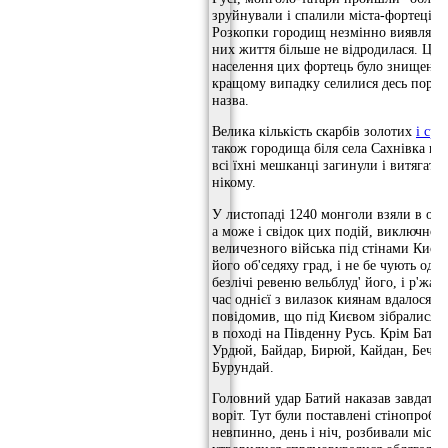
зруйнували і спалили міста-фортеці по
Розкопки городищ незмінно виявляють
них життя більше не відродилася. Це, 
населення цих фортець було знищено,
кращому випадку селилися десь поруч
назва.
Велика кількість скарбів золотих
і ср
також городища біля села Сахнівка на
всі їхні мешканці загинули і витягати 
нікому.
У листопаді 1240 монголи взяли в обл
а може і свідок цих подій, виключно 
величезного війська під стінами Києва.
його об'седяху град, і не бе чують од г
безлічі ревеню вельблуд' його, і р'жані
час однієї з вилазок киянам вдалося з
повідомив, що під Києвом зібралися в
в поході на Південну Русь. Крім Батия
Урдюй, Байдар, Бирюй, Кайдан, Бечак,
Бурундай.
Головний удар Батий наказав завдати 
воріт. Тут були поставлені стінопроб
невпинно, день і ніч, розбивали міськ