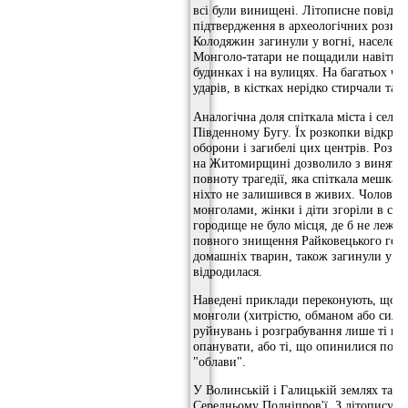
всі були винищені. Літописне повідо
підтвердження в археологічних розкоп
Колодяжин загинули у вогні, населен
Монголо-татари не пощадили навіть діт
будинках і на вулицях. На багатьох че
ударів, в кістках нерідко стирчали тата
Аналогічна доля спіткала міста і села 
Південному Бугу. Їх розкопки відкрив
оборони і загибелі цих центрів. Розк
на Житомирщині дозволило з винятко
повноту трагедії, яка спіткала мешкан
ніхто не залишився в живих. Чоловіки
монголами, жінки і діти згоріли в сво
городище не було місця, де б не лежа
повного знищення Райковецького гор
домашніх тварин, також загинули у во
відродилася.
Наведені приклади переконують, що до
монголи (хитрістю, обманом або сило
руйнувань і розграбування лише ті це
опанувати, або ті, що опинилися поз
"облави".
У Волинській і Галицькій землях таких
Середньому Подніпров'ї. З літопису в