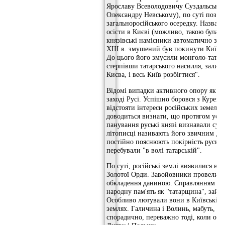
Ярославу Всеволодовичу Суздальського
Олександру Невському), по суті позба
загальноросійського осередку. Назван
осісти в Києві (можливо, такою була во
князівські намісники автоматично зни
XIII в. змушений був покинути Київ 
До цього його змусили монголо-тата
стерпівши татарського насилля, зали
Києва, і весь Київ розбігтися".
Відомі випадки активного опору як на 
заході Русі. Успішно боровся з Куре
відстояти інтереси російських земель 
доводиться визнати, що протягом усьо
панування руські князі визнавали сув
літописці називають його звичним для
постійно пояснюють покірність руськи
перебували "в волі татарській".
По суті, російські землі виявилися в
Золотої Орди. Завойовники провели в
обкладення даниною. Справлянням ціє
народну пам'ять як "татарщина", займ
Особливо лютували вони в Київській, 
землях. Галичина і Волинь, мабуть, п
спорадично, переважно тоді, коли орд