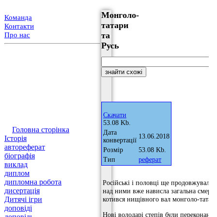
Монголо-
Команда
татари
Контакти
та
Про нас
Русь
Скачати
53.08 Kb.
Головна сторінка
Дата
13.06.2018
Історія
конвертації
автореферат
Розмір
53.08 Kb.
біографія
Тип
реферат
виклад
диплом
дипломна робота
Російські і половці ще продовжували
дисертація
над ними вже нависла загальна смертел
Дитячі ігри
котився нищівного вал монголо-татарс
доповіді
Нові володарі степів були переконані,
доповідь