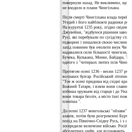
повернули назад. Не виключено, що п
не входило в плани Чингізхана.
Після смерті Чингізхана влада перейш
Угедей і його найближчі радники роз
На курултаї 1235 року, згідно свідчен
Джувейни, "відбулося рішення заволод
Русі, які перебували по сусідству ста
підкорені і пишалися своєю численні
захід повинен був очолити внук Чингі
надавалися сили більшості чингизидо
Бучека, Кулькана, Монке, Байдара, Тун
одного з "чотирьох лютих псів Чингіз
Протягом осені 1236 - весни 1237 рмо
волзьких булгар. Російський літописе
"Тое ж осені придоша від східні краї
Божний Татари, і взяли вони славний 
избиша оружьем від старця і до Унагі 
вони товара безліч, а місто їхні пожг
пленіша ".
До осені 1237 монгольські "облави" п
аланів, потім були розгромлені Буртас
похід на Північно-Східну Русь, і з ці
зосередили величезне військо. Російсь
абсолютних цифр, але відзначають, щ