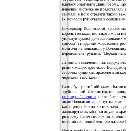
вдалося опанувати Даниловому, Креме
невеликі містечка не представляли для
займали в його стратегії такого важли
Їх монголи руйнували з особливим за
Володимир-Волинський, красою якого 
король і вважав, що такого міста немає
уникнув сумної долі завойованих монг
списом" і підданий жорстокому розгро
монголи не пощадили у Володимирі ні
переповнені трупами. "Церкви наповне
Літописні свідчення підтверджуються
різних місцях древнього Володимира, 
згорілих будинків, археологи знаходят
черепами і кістками.
Галич був узятий військами Батия післ
зруйнований. Літописець не приводит
столицю Галичини
, проте його заува
долю Володимира, вказує на величезні
катастрофи. Розкопки показали, що ба
давньоруських міст, загинули в храмах
розгрому Галич спорожнів; столиця зе
нове місто з однойменною назвою був
Немає необхідності описувати всі битв