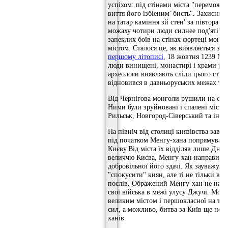
успіхом: під стінами міста "переможен
виття його ізбіеним' бисть". Захисник
на татар каміння зй стен' за півтора пе
можаху чотири люди силнее под'яті". П
запеклих боїв на стінах фортеці монго
містом. Сталося це, як виявляється з 
першому літописі
, 18 жовтня 1239 Мі
люди винищені, монастирі і храми роз
археологи виявляють сліди цього стра
відновився в давньоруських межах тіл
Від Чернігова монголи рушили на схід 
Ними були зруйновані і спалені міста
Рильськ, Новгород-Сіверський та інші
На північ від столиці князівства заво
під початком Менгу-хана попрямували 
Києву.Від міста їх відділяв лише Дні
величчю Києва, Менгу-хан направив т
добровільної його здачі. Як зауважує 
"спокусити" киян, але ті не тільки від
послів. Ображений Менгу-хан не нава
свої війська в межі улусу Джучі. Мож
великим містом і першокласної на ті 
сил, а можливо, битва за Київ ще не 
ханів.