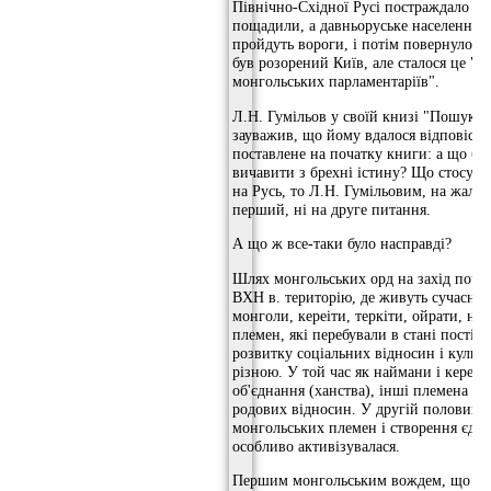
Північно-Східної Русі постраждало ли
пощадили, а давньоруське населення п
пройдуть вороги, і потім повернулося 
був розорений Київ, але сталося це "
монгольських парламентаріїв".
Л.Н. Гумільов у своїй книзі "Пошуки 
зауважив, що йому вдалося відповісти
поставлене на початку книги: а що бул
вичавити з брехні істину? Що стосуєт
на Русь, то Л.Н. Гумільовим, на жаль, 
перший, ні на друге питання.
А що ж все-таки було насправді?
Шлях монгольських орд на захід почав
ВХН в. територію, де живуть сучасні 
монголи, кереіти, теркіти, ойрати, на
племен, які перебували в стані постій
розвитку соціальних відносин і культ
різною. У той час як наймани і кереі
об'єднання (ханства), інші племена ще
родових відносин. У другій половині X
монгольських племен і створення єди
особливо активізувалася.
Першим монгольським вождем, що об'є