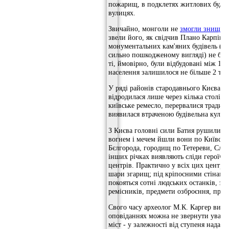
пожарищ, в подклетях житлових будинк
вулицях.
Звичайно, монголи не
змогли знищит
звели його, як свідчив Плано Карпіні,
монументальних кам'яних будівель (пала
сильно пошкодженому вигляді) не більш
ті, ймовірно, були відбудовані між 124
населення залишилося не більше 2 тис
У ряді районів стародавнього Києва, 
відродилася лише через кілька століт
київське ремесло, перервалися традиці
виявилася втраченою будівельна культу
З Києва головні сили Батия рушили до
вогнем і мечем йшли вони по Київськ
Бєлгорода, городищ по Тетереви, Случ
інших річках виявляють сліди героїчно
центрів. Практично у всіх цих центра
шари згарищ; під кріпосними стінами,
покояться сотні людських останків, зн
ремісників, предмети озброєння, прик
Свого часу археолог М.К. Каргер висл
оповіданнях можна не звернути уваги 
міст - у залежності від ступеня надано