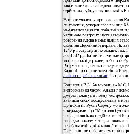
прийшли до несподіваного твердженн
завойовники не заподіяли південнорос
серйозних руйнувань, що навіть Київ 
Невірне уявлення про розорення Києв
Антонович, утвердилося з кінця XVI с
намагалися зв'язати побачені ними руї
картиною розгрому міста завойовника
розорення Києва немає ніяких згадок,
склепінь Десятинної церкви. Як вваж
1240 р постраждав не більше, ніж при
або 1202 рр. Батий, маючи намір зроб
монгольської держави, нібито не був з
Розуміючи, що сказане не узгоджуєть
Карпіні про повне запустіння Києва,
сильно перебільшеними
, заснованими
Концепція В.Б. Антоновича - М.С. Гр
випробування часом. Аналіз письмових
джерел показує її повну неспроможніс
знайшла своїх послідовників в новий 
що похід на Русь і Європу монголам бу
стверджував, що "Монголія була втягну
волею, а логікою подій світової історії
наслідки походу Батия, як вважав Л. Н
перебільшені. Дві кампанії, виграні м
Писав він, не набагато зменшили росі