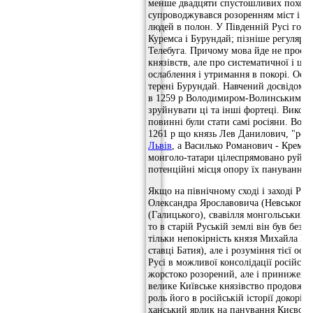
менше двадцяти спустошливих походів
супроводжувався розоренням міст і сі
людей в полон. У Південній Русі госп
Куремса і Бурундай; пізніше регулярні
Телебуга. Причому мова йде не просто
князівств, але про систематичної і ці
ослаблення і утримання в покорі. Осо
терені Бурундай. Навчений досвідом К
в 1259 р Володимиром-Волинським і Л
зруйнувати ці та інші фортеці. Викона
повинні були стати самі росіяни. Вол
1261 р що князь Лев Данилович, "ро
Львів
, а Василько Романович - Креме
монголо-татари цілеспрямовано руйн
потенційні місця опору їх пануванню.
Якщо на північному сході і заході Русі
Олександра Ярославовича (Невського)
(Галицького), свавілля монгольських 
то в старій Руській землі він був бе
тільки непокірність князя Михайла Вс
ставці Батия), але і розуміння тієї особ
Русі в можливої ​​консолідації російськ
жорстоко розорений, але і принижен
велике Київське князівство продовжув
роль його в російській історії докорі
ханський ярлик на панування Києвом 