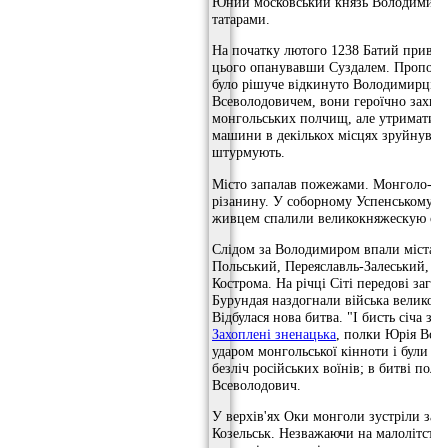
Юний московський князь Володимир 
татарами.
На початку лютого 1238 Батий привів 
цього опанувавши Суздалем. Пропозиц
було рішуче відкинуто Володимирці. 
Всеволодовичем, вони героїчно захища
монгольських полчищ, але утримати й
машини в декількох місцях зруйнували
штурмують.
Місто запалав пожежами. Монголо-та
різанину. У соборному Успенському хр
живцем спалили великокняжескую сім'ю
Слідом за Володимиром впали міста Ро
Польський, Переяславль-Залеський, К
Кострома. На річці Сіті передові заго
Бурундая наздогнали війська великого
Відбулася нова битва. "І бисть січа зла
Захоплені зненацька
, полки Юрія Все
ударом монгольської кінноти і були п
безліч російських воїнів; в битві поля
Всеволодович.
У верхів'ях Оки монголи зустріли зап
Козельськ. Незважаючи на малолітство