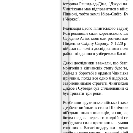
історика Рашид-ад-Діна, "Джучі на пі
Чингізхана мав відправитися з військо
Півночі, тобто землі Ібірь-Сибір, Бул
і Черкес".
Реалізація цього гігантського задуму по
Розгромивши сили хорезмського шаха
Середню Азію, монголи розчистили соб
Південно-Східну Європу. У 1220 р Чи
військо на чолі з досвідченими полко
район південного узбережжя Каспію і 
Деякі дослідники вважали, що безпос
монголів в кіпчакскіх степу було те,
Хамед в боротьбі з ордами Чингізхана.
причини, похід все одно б відбувся. В
завойовницької стратегії Чингізхана.
Джебе і Субедея був спланований сам
був тривати три роки.
Розбивши грузинське військо і захопи
Дербент вийшли в степи Північного Ка
об'єднані полки половців, яссов, черк
битва не дала переваги жодній зі стор
роз'єднати сили противника - умовит
союзників. Багаті подарунки і лукаві 
зробили свою справу - половці відійш