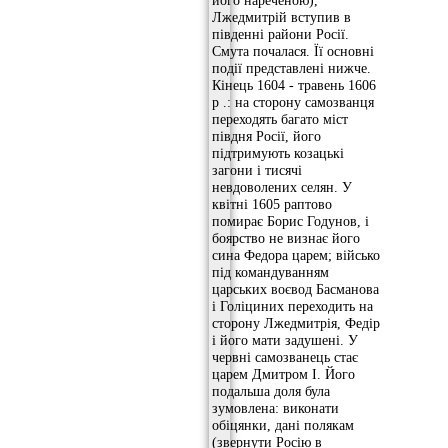
Лжедмитрій вступив в
південні райони Росії.
Смута почалася. Її основні
події представлені нижче.
Кінець 1604 - травень 1606
р .: на сторону самозванця
переходять багато міст
півдня Росії, його
підтримують козацькі
загони і тисячі
невдоволених селян. У
квітні 1605 раптово
помирає Борис Годунов, і
боярство не визнає його
сина Федора царем; військо
під командуванням
царських воєвод Басманова
і Голіциних переходить на
сторону Лжедмитрія, Федір
і його мати задушені. У
червні самозванець стає
царем Дмитром I. Його
подальша доля була
зумовлена: виконати
обіцянки, дані полякам
(звернути Росію в