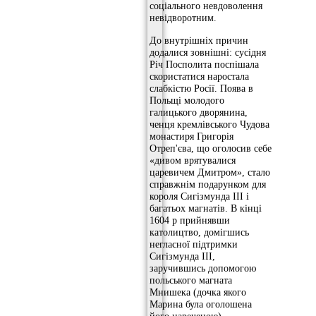
соціального невдоволення
невідворотним.
До внутрішніх причин
додалися зовнішні: сусідня
Річ Посполита поспішала
скористатися наростала
слабкістю Росії. Поява в
Польщі молодого
галицького дворянина,
ченця кремлівського Чудова
монастиря Григорія
Отреп'єва, що оголосив себе
«дивом врятувалися
царевичем Дмитром», стало
справжнім подарунком для
короля Сигізмунда III і
багатьох магнатів. В кінці
1604 р прийнявши
католицтво, домігшись
негласної підтримки
Сигізмунда III,
заручившись допомогою
польського магната
Мнишека (дочка якого
Марина була оголошена
його нареченою),