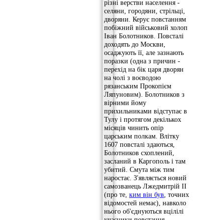
різні верстви населення -
селяни, городяни, стрільці,
дворяни. Керує повстанням
побіжний військовий холоп
Іван Болотников. Повсталі
доходять до Москви,
осаджують її, але зазнають
поразки (одна з причин -
перехід на бік царя дворян
на чолі з воєводою
рязанським Прокопієм
Ляпуновим). Болотников з
вірними йому
прихильниками відступає в
Тулу і протягом декількох
місяців чинить опір
царським полкам. Влітку
1607 повсталі здаються,
Болотников схоплений,
засланий в Каргополь і там
убитий. Смута між тим
наростає. З'являється новий
самозванець Лжедмитрій II
(про те,
ким він був
, точних
відомостей немає), навколо
нього об'єднуються вцілілі
учасники повстання