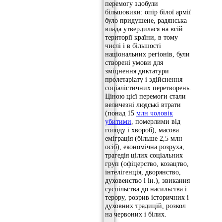
перемогу здобули
більшовики: опір білої армії
було придушене, радянська
влада утвердилася на всій
території країни, в тому
числі і в більшості
національних регіонів, були
створені умови для
зміцнення диктатури
пролетаріату і здійснення
соціалістичних перетворень.
Ціною цієї перемоги стали
величезні людські втрати
(понад 15
млн чоловік
убитими
, померлими від
голоду і хвороб), масова
еміграція (більше 2,5 млн
осіб), економічна розруха,
трагедія цілих соціальних
груп (офіцерство, козацтво,
інтелігенція, дворянство,
духовенство і ін.), звикання
суспільства до насильства і
терору, розрив історичних і
духовних традицій, розкол
на червоних і білих.