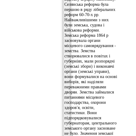
Селянська реформа була
першою в ряду ліберальних
реформ 60-70-х рр.
Найважливішими з них
були земська, судова і
військова реформи.
Земська реформа 1864 р
засновувала органи
місцевого самоврядування -
земства. Земства
створювалися в повітах і
губерніях, мали розпорядчі
(земські збори) і виконавчі
органи (земські управи),
вони формувалися на основі
виборів, які наділяли
переважними правами
дворян. Земства займалися
питаннями місцевого
господарства, охорони
здоров'я, освіти,
статистики. Вони
підпорядковувалися
губернаторам, центрального
земського органу засноване
не було. Значення земської