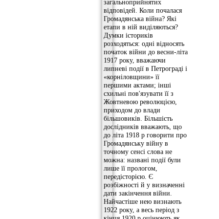
загальноприйнятих
відповідей. Коли почалася
Громадянська війна? Які
етапи в ній виділяються?
Думки істориків
розходяться: одні відносять
початок війни до весни-літа
1917 року, вважаючи
липневі події в Петрограді і
«корніловщини» її
першими актами; інші
схильні пов'язувати її з
Жовтневою революцією,
приходом до влади
більшовиків. Більшість
дослідників вважають, що
до літа 1918 р говорити про
Громадянську війну в
точному сенсі слова не
можна: названі події були
лише її прологом,
передісторією. Є
розбіжності й у визначенні
дати закінчення війни.
Найчастіше нею визнають
1922 року, а весь період з
кінця 1920 р оцінюють як