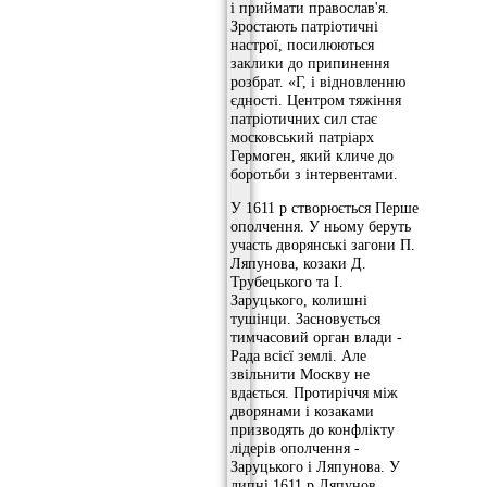
і приймати православ'я.
Зростають патріотичні
настрої, посилюються
заклики до припинення
розбрат. «Г, і відновленню
єдності. Центром тяжіння
патріотичних сил стає
московський патріарх
Гермоген, який кличе до
боротьби з інтервентами.
У 1611 р створюється Перше
ополчення. У ньому беруть
участь дворянські загони П.
Ляпунова, козаки Д.
Трубецького та І.
Заруцького, колишні
тушінци. Засновується
тимчасовий орган влади -
Рада всієї землі. Але
звільнити Москву не
вдається. Протиріччя між
дворянами і козаками
призводять до конфлікту
лідерів ополчення -
Заруцького і Ляпунова. У
липні 1611 р Ляпунов