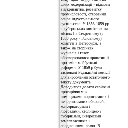
шлях модернізації - відмови
від кріпацтва, розвитку
промисловості, створення
основ індустріального
суспільства. У 1856-1859 рр.
в губернських комітетах на
місцях і в Секретному (з
1858 року - Головному)
комітеті в Петербурзі, а
також на сторінках
журналів і газет
обговорювалися пропозиції
про зміст майбутньої
реформи. У 1859 р були
засновані Редакційні комісії
для вироблення остаточного
тексту документа.
Доводилося долати серйозні
протиріччя між
поміщиками чорноземних і
нечорноземних областей,
консерваторами і
лібералами, столицею і
губерніями, інтересами
землевласників і
сподіваннями селян. В