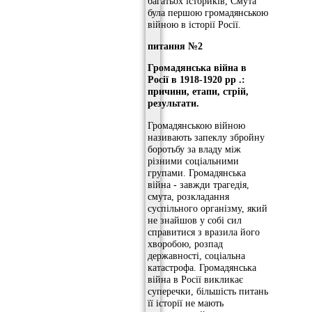
багатьох істориків, Смута
була першою громадянською
війною в історії Росії.
питання №2
Громадянська війна в
Росії в 1918-1920 рр .:
причини, етапи, стрій,
результати.
Громадянською війною
називають запеклу збройну
боротьбу за владу між
різними соціальними
групами. Громадянська
війна - завжди трагедія,
смута, розкладання
суспільного організму, який
не знайшов у собі сил
справитися з вразила його
хворобою, розпад
державності, соціальна
катастрофа. Громадянська
війна в Росії викликає
суперечки, більшість питань
її історії не мають