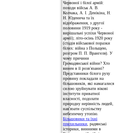
Червоної і білої армій:
походи військ А. В.
Колчака, А. І. Денікіна, Н.
Н. Юденича та їх
відображення, з другої
половини 1919 року -
вирішальні успіхи Червоної
армії); літо-осінь 1920 року
(стадія військової поразки
білих: війна з Польщею,
розгром П. П. Врангеля). У
чому причини
Громадянської війни? Хто
винен в її розв'язанні?
Представники білого руху
провину покладали на
більшовиків, які намагалися
силою зруйнувати вікові
інститути приватної
власності, подолати
природну нерівність людей,
нав'язати суспільству
небезпечну утопію.
Більшовики та їхні
прихильники
, радянські
історики, винними в