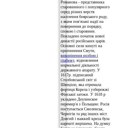
Романова - представника
старовинного і популярного
серед різних верств
населення боярського роду,
з яким пов'язані надії на
повернення до порядку,
спокою і старовини.
Покладено початок нової
династії російських царів.
Основні сили кинуті на
припинення Смути,
викорінення розбою і
грабежу
, відновлення
нормальної діяльності
державного апарату. У
1617р. підписаний
Столбовський світ зі
Швецією, яка отримала
фортеця Корела і узбережжі
Фінської затоки. У 1618 р
укладено Деулинское
перемир'я з Польщею: Росія
поступається Смоленськ,
Чернігів та ряд інших міст.
Довгий і важкий криза була
нарешті вирішена. На думку