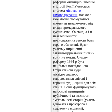
реформи очевидно: вперше
в історії Росії з'являлася
система
місцевого
самоврядування
, навколо
якої могли формуватися
елементи незалежного від
влади громадянського
суспільства. Очевидна і її
незавершеність:
повноваження земств були
строго обмежені, брати
участь у вирішенні
загальнодержавних питань
вони не могли. Судову
реформу 1864 р була
найбільш послідовною.
Старі станові суди
ліквідовувалися,
створювалися світові і
коронні суди, єдині для всіх
станів. Вони функціонували
на основі принципів
публічності та гласності,
змагальності сторін (участь
адвоката і прокурора в
судовому засіданні),