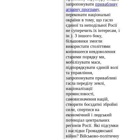
запропонувати
привабливу
аграрну програму
,
переконати національні
окраїни в тому, що гасло
єдиної та неподільної Росії
не суперечить їх інтересам, і
ін.). З іншого боку,
більшовики змогли
використати століттями
копившееся невдоволення
старими порядку ми,
мобілізувати маси,
підпорядкувати єдиній волі
та управління,
запропонувати привабливі
гасла переділу землі,
націоналізації
промисловості,
самовизначення націй,
створити боєздатні збройні
сили, спертися на
економічний і людський
потенціал центральних
регіонів Росії. Які підсумки
і наслідки Громадянської
війни? Військово-політичну