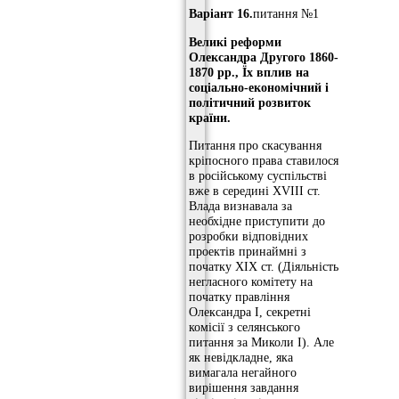
Варіант 16.
питання №1
Великі реформи
Олександра Другого 1860-
1870 рр., Їх вплив на
соціально-економічний і
політичний розвиток
країни.
Питання про скасування
кріпосного права ставилося
в російському суспільстві
вже в середині XVIII ст.
Влада визнавала за
необхідне приступити до
розробки відповідних
проектів принаймні з
початку XIX ст. (Діяльність
негласного комітету на
початку правління
Олександра I, секретні
комісії з селянського
питання за Миколи I). Але
як невідкладне, яка
вимагала негайного
вирішення завдання