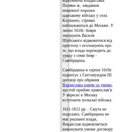
королевича Владислава.
Поляки ж, завдавши
нищівної поразки
царському війську у села
Клушино, стрімко
наближаються до Москви. У
липні 1610г. бояри
змушують Василя
Шуйського відмовитися від
престолу і оголошують про
те, що влада переходить до
уряду з семи бояр -
Самбірщина.
Самбірщина в серпні 1610г.
підписує з Сигізмундом III
договір про обрання
Владислава царем за умови
,
що той прийме православ'я.
У вересні в Москву
вступають польські війська.
1611-1612 рр .: Смута не
подолано, Самбірщина не
має реальної влади,
Владислав відмовляється
виконувати умови договору