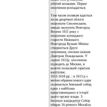
убитий козаками. Перше
ополчення розпадається.
Тим часом полякам вдається
після дворічної облоги
опанувати Смоленськом,
шведи окупують Новгород.
Восени 1611 року з
ініціативи купецького
старости Нижнього
Новгорода Кузьми Мініна
створюється Друге
ополчення, очолене князем
Дмитром Пожарським. У
серпні 1612р. ополчення
підходить до Москви, в
жовтні польський гарнізон
капітулює.
1613-1618 рр .: в 1613 р з
метою обрання нового царя
скликається Земський собор,
один з найбільш
представницьких в історії
цього органу влади. З
багатьох кандидатур Собор
обирає 16-річного Михайла