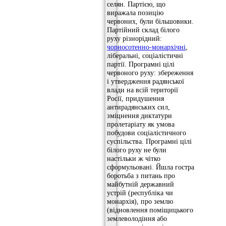
селян. Партією, що
виражала позицію
червоних, були більшовики.
Партійний склад білого
руху різнорідний:
чорносотенно-монархічні
,
ліберальні, соціалістичні
партії. Програмні цілі
червоного руху: збереження
і утвердження радянської
влади на всій території
Росії, придушення
антирадянських сил,
зміцнення диктатури
пролетаріату як умова
побудови соціалістичного
суспільства. Програмні цілі
білого руху не були
настільки ж чітко
сформульовані. Йшла гостра
боротьба з питань про
майбутній державний
устрій (республіка чи
монархія), про землю
(відновлення поміщицького
землеволодіння або