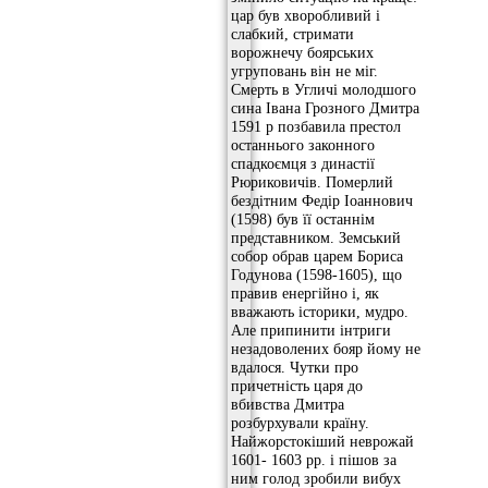
цар був хворобливий і
слабкий, стримати
ворожнечу боярських
угруповань він не міг.
Смерть в Угличі молодшого
сина Івана Грозного Дмитра
1591 р позбавила престол
останнього законного
спадкоємця з династії
Рюриковичів. Померлий
бездітним Федір Іоаннович
(1598) був її останнім
представником. Земський
собор обрав царем Бориса
Годунова (1598-1605), що
правив енергійно і, як
вважають історики, мудро.
Але припинити інтриги
незадоволених бояр йому не
вдалося. Чутки про
причетність царя до
вбивства Дмитра
розбурхували країну.
Найжорстокіший неврожай
1601- 1603 рр. і пішов за
ним голод зробили вибух