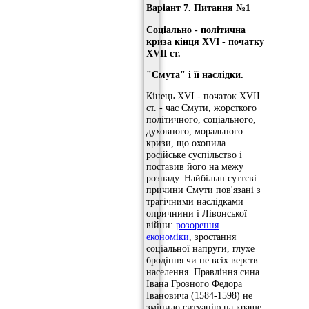
Варіант 7. Питання №1
Соціально - політична
криза кінця
XVI
- початку
XVII
ст.
"Смута" і її наслідки.
Кінець XVI - початок XVII
ст. - час Смути, жорсткого
політичного, соціального,
духовного, морального
кризи, що охопила
російське суспільство і
поставив його на межу
розпаду. Найбільш суттєві
причини Смути пов'язані з
трагічними наслідками
опричнини і Лівонської
війни:
розорення
економіки
, зростання
соціальної напруги, глухе
бродіння чи не всіх верств
населення. Правління сина
Івана Грозного Федора
Івановича (1584-1598) не
змінило ситуацію на краще: