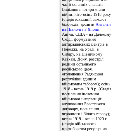
час її останніх спалахів.
Виділяють чотири етапи
війни: літо-осінь 1918 року
(стадія ескалації: заколот
білочехів, десанти
Антанти
на Півночі і в Японії
,
Англії, США - на Далекому
Сході, формування
антирадянських центрів в
Поволжі, на Уралі, в
Сибіру, ​​на Північному
Кавказі, Дону, розстріл
родини останнього
російського царя,
оголошення Радянської
республіки єдиним
військовим табором); осінь
1918 - весна 1919 р. (Стадія
посилення іноземної
військової інтервенції:
анулювання Брестського
договору, посилення
червоного і білого терору);
весна 1919 - весна 1920 г.
(стадія військового
протиборства регулярних