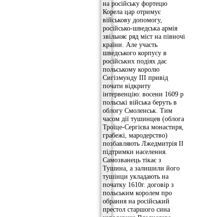
на російську фортецю
Корела цар отримує
військову допомогу,
російсько-шведська армія
звільняє ряд міст на півночі
країни. Але участь
шведського корпусу в
російських подіях дає
польському королю
Сигізмунду III привід
почати відкриту
інтервенцію: восени 1609 р
польські війська беруть в
облогу Смоленськ. Тим
часом дії тушинцев (облога
Троїце-Сергієва монастиря,
грабежі, мародерство)
позбавляють Лжедмитрія II
підтримки населення.
Самозванець тікає з
Тушина, а залишили його
тушінци укладають на
початку 1610г. договір з
польським королем про
обрання на російський
престол старшого сина