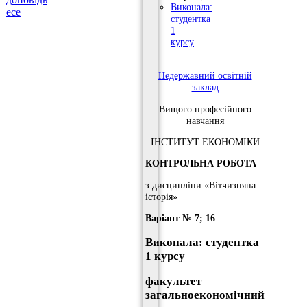
Виконала:
есе
студентка
1
курсу
Недержавний освітній
заклад
Вищого професійного
навчання
ІНСТИТУТ ЕКОНОМІКИ
КОНТРОЛЬНА РОБОТА
з дисципліни «Вітчизняна
історія»
Варіант № 7; 16
Виконала: студентка
1 курсу
факультет
загальноекономічний