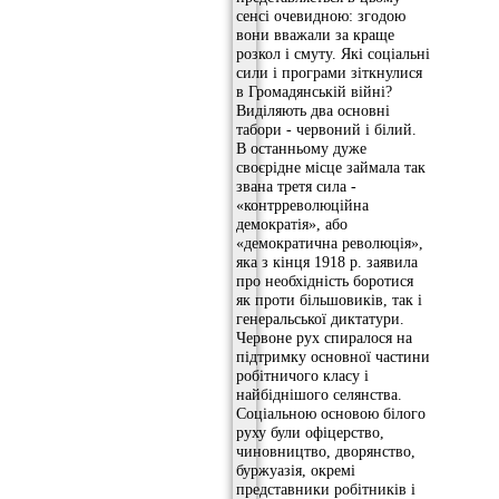
сенсі очевидною: згодою
вони вважали за краще
розкол і смуту. Які соціальні
сили і програми зіткнулися
в Громадянській війні?
Виділяють два основні
табори - червоний і білий.
В останньому дуже
своєрідне місце займала так
звана третя сила -
«контрреволюційна
демократія», або
«демократична революція»,
яка з кінця 1918 р. заявила
про необхідність боротися
як проти більшовиків, так і
генеральської диктатури.
Червоне рух спиралося на
підтримку основної частини
робітничого класу і
найбіднішого селянства.
Соціальною основою білого
руху були офіцерство,
чиновництво, дворянство,
буржуазія, окремі
представники робітників і