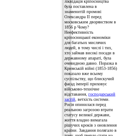
ліквідація кріпосництва
була поставлена ​​в
знаменитій промові
Олександра II перед
московським дворянством в
1856 р Чому?
Неефективність
кріпосницької економіки
для багатьох мислячих
людей, в тому числі і тих,
хто займав високі посади в
державному апараті, була
очевидною давно. Поразка в
Кримській війні (1853-1856)
показало вже всьому
суспільству, що блискучий
фасад імперії приховує
військово-технічне
відставання,
господарський
застій
, ветхість системи.
Росія опинилася перед
реальною загрозою втрати
статусу великої держави,
життя владно вимагала
рішучих кроків з оновлення
країни. Завдання полягало в
тому, щоб твердо стати на