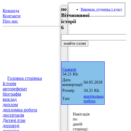
по
Виконала: студентка 1 курсу
Команда
Вітчизняної
Контакти
історії
Про нас
6
Скачати
34.21 Kb.
Головна сторінка
Дата
04.05.2018
Історія
конвертації
автореферат
Розмір
34.21 Kb.
біографія
контрольна
Тип
виклад
робота
диплом
дипломна робота
Навігація
дисертація
по
Дитячі ігри
даній
доповіді
сторінці:
доповідь