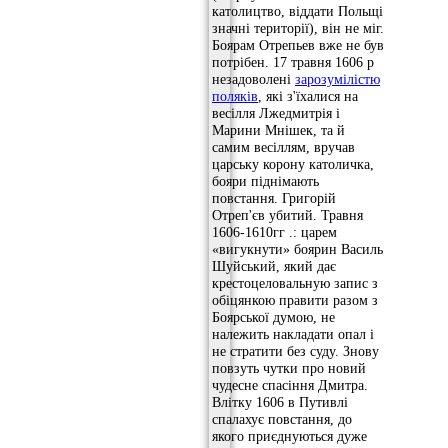
католицтво, віддати Польщі
значні території), він не міг.
Боярам Отрепьев вже не був
потрібен. 17 травня 1606 р
незадоволені
зарозумілістю
поляків
, які з'їхалися на
весілля Лжедмитрія і
Марини Мнішек, та й
самим весіллям, вручав
царську корону католичка,
бояри піднімають
повстання. Григорій
Отреп'єв убитий. Травня
1606-1610гг .: царем
«вигукнути» боярин Василь
Шуйський, який дає
крестоцеловальную запис з
обіцянкою правити разом з
Боярської думою, не
належить накладати опал і
не стратити без суду. Знову
повзуть чутки про новий
чудесне спасіння Дмитра.
Влітку 1606 в Путивлі
спалахує повстання, до
якого приєднуються дуже