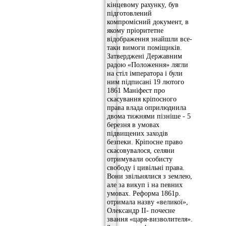
кінцевому рахунку, був
підготовлений
компромісний документ, в
якому пріоритетне
відображення знайшли все-
таки вимоги поміщиків.
Затверджені Державним
радою «Положення» лягли
на стіл імператора і були
ним підписані 19 лютого
1861 Маніфест про
скасування кріпосного
права влада оприлюднила
двома тижнями пізніше - 5
березня в умовах
підвищених заходів
безпеки. Кріпосне право
скасовувалося, селяни
отримували особисту
свободу і цивільні права.
Вони звільнялися з землею,
але за викуп і на певних
умовах. Реформа 1861р.
отримала назву «великої»,
Олександр II- почесне
звання «царя-визволителя».