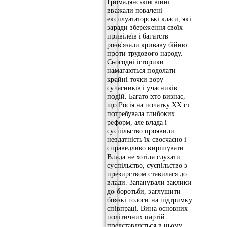
Громадянській війні
вважали повалені
експлуататорські класи, які
заради збереження своїх
привілеїв і багатств
розв'язали криваву бійню
проти трудового народу.
Сьогодні історики
намагаються подолати
крайні точки зору
сучасників і учасників
подій. Багато хто визнає,
що Росія на початку XX ст.
потребувала глибоких
реформ, але влада і
суспільство проявили
нездатність їх своєчасно і
справедливо вирішувати.
Влада не хотіла слухати
суспільство, суспільство з
презирством ставилася до
влади. Запанували заклики
до боротьби, заглушити
боязкі голоси на підтримку
співпраці. Вина основних
політичних партій
представляється в цьому