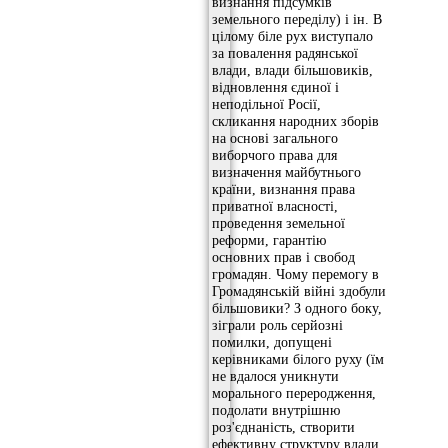
визнання підсумків
земельного переділу) і ін. В
цілому біле рух виступало
за повалення радянської
влади, влади більшовиків,
відновлення єдиної і
неподільної Росії,
скликання народних зборів
на основі загального
виборчого права для
визначення майбутнього
країни, визнання права
приватної власності,
проведення земельної
реформи, гарантію
основних прав і свобод
громадян. Чому перемогу в
Громадянській війні здобули
більшовики? З одного боку,
зіграли роль серйозні
помилки, допущені
керівниками білого руху (їм
не вдалося уникнути
морального переродження,
подолати внутрішню
роз'єднаність, створити
ефективну структуру влади,