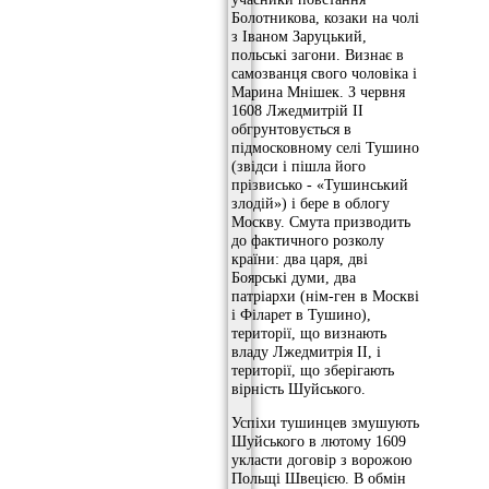
Болотникова, козаки на чолі
з Іваном Заруцький,
польські загони. Визнає в
самозванця свого чоловіка і
Марина Мнішек. З червня
1608 Лжедмитрій II
обгрунтовується в
підмосковному селі Тушино
(звідси і пішла його
прізвисько - «Тушинський
злодій») і бере в облогу
Москву. Смута призводить
до фактичного розколу
країни: два царя, дві
Боярські думи, два
патріархи (нім-ген в Москві
і Філарет в Тушино),
території, що визнають
владу Лжедмитрія II, і
території, що зберігають
вірність Шуйського.
Успіхи тушинцев змушують
Шуйського в лютому 1609
укласти договір з ворожою
Польщі Швецією. В обмін