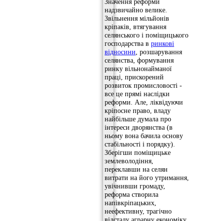
Значення реформи
надзвичайно велике.
Звільнення мільйонів
кріпаків, втягування
селянського і поміщицького
господарства в
ринкові
відносини
, розшарування
селянства, формування
ринку вільнонайманої
праці, прискорений
розвиток промисловості -
все це прямі наслідки
реформи. Але, ліквідуючи
кріпосне право, владу
найбільше думала про
інтереси дворянства (в
ньому вона бачила основу
стабільності і порядку).
Зберігши поміщицьке
землеволодіння,
переклавши на селян
витрати на його утримання,
увічнивши громаду,
реформа створила
напівкріпацьких,
неефективну, трагічно
відсталу аграрну економіку.