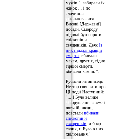
мужів ", забирали їх
жінок ... і по
злочинна
захоплювалися
Високі [Державні]
посади. Смороду
піднялі бунт проти
єпіскопів и
священіків, Деяк
Із
них піддалі кращій
смерти
, вбивали
мечем, других, гідно
гіршої смерти,
вбивали камінь ".
Руський літописець
Нестор говорити про
ЦІ події Наступний:
"... І Було велике
заворушення в землі
ляській, люди,
повстали
вбивали
єпіскопів и
священіків
, и бояр
своих, и Було в них
хвілювання."