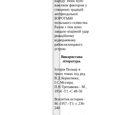
народу. Воно Було
важлівім фактором у
створенні традіцій
антіфеодальної
БОРОТЬБИ
польського селянства.
Разом з тим воно
завдало ніщівній удар
реакційному
відміраючому
рабовласницького
устрою.
Використана
література.
Історія Польщі в
трьох томах під ред.
В.Д.Корнелюка,
І.С.Міллера,
П.Н.Третьякова.- М.,
1954.-Т1.-С.48-50
Всесвітня история.-
М.-1957.-Т3.-с.236-
240