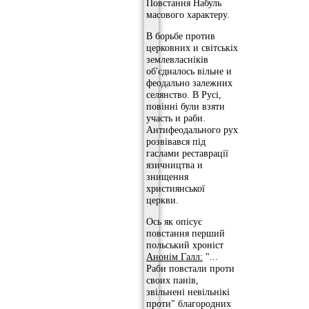
Повстання Набуль
масового характеру.
В борьбе против
церковних и світськіх
землевласніків
об'єдналось вільне и
феодально залежних
селянство. В Русі,
повінні були взяти
участь и раби.
Антифеодального рух
розвівався під
гаслами реставрації
язичництва и
знищення
християнської
церкви.
Ось як опісує
повстання перший
польський хроніст
Анонім Галл:
"...
Раби повстали проти
своих панів,
звільнені невільнікі
проти" благородних