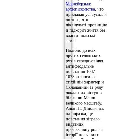
Магдебурзьке
архієпіскопства
, что
прікладав усі зусилля
до того, что
ліквідуваті провінцію
и підкоріті життя без
власти польські
землі.
Подібно до всіх
других селянських
рухів середньовіччя
антифеодальне
повстання 1037-
1038рр. носило
стіхійній характер и
Складанний Із ряду
локальних віступів
більш чи Менш
великого масштабу.
Альо НЕ Дивлячись
на поразка, це
повстання зіграло
видатних
прогресивну роль в
історії польського