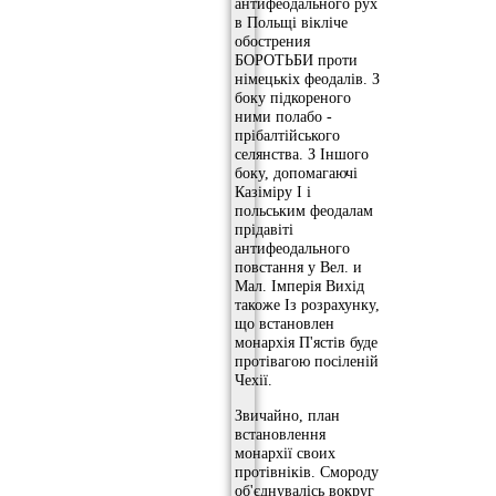
антифеодального рух
в Польщі вікліче
обострения
БОРОТЬБИ проти
німецькіх феодалів. З
боку підкореного
ними полабо -
прібалтійського
селянства. З Іншого
боку, допомагаючі
Казіміру І і
польським феодалам
прідавіті
антифеодального
повстання у Вел. и
Мал. Імперія Вихід
такоже Із розрахунку,
що встановлен
монархія П'ястів буде
протівагою посіленій
Чехії.
Звичайно, план
встановлення
монархії своих
протівніків. Смороду
об'єднувалісь вокруг