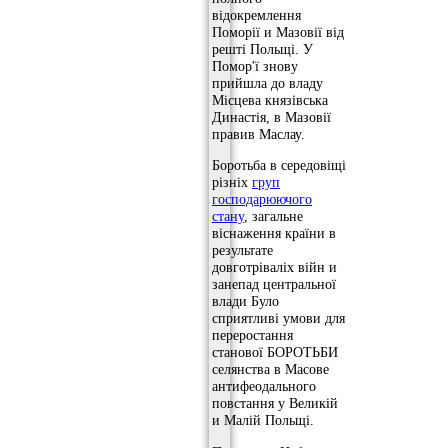
відокремлення
Поморії и Мазовії від
решті Польщі. У
Помор'ї знову
прийшла до владу
Місцева князівська
Династія, в Мазовії
правив Маслау.
Боротьба в середовіщі
різніх
груп
господарюючого
стану
, загальне
віснаження країни в
результате
довготріваліх війн и
занепад центральної
влади Було
сприятливі умови для
переростання
станової БОРОТЬБИ
селянства в Масове
антифеодального
повстання у Великій
и Малій Польщі.