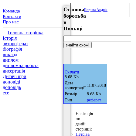
Станова
Петріва Андрія
Команда
боротьба
Контакти
в
Про нас
Польщі
Головна сторінка
Історія
автореферат
біографія
виклад
диплом
дипломна робота
дисертація
Скачати
Дитячі ігри
8.68 Kb.
доповіді
Дата
11.07.2018
доповідь
конвертації
есе
Розмір
8.68 Kb.
Тип
реферат
Навігація
по
даній
сторінці:
Петріва