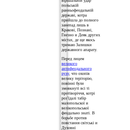
вірішальній удар
польській
ранньофеодальній
державі, котра
прийшла до полного
занепад лишь в
Кракові, Познані,
Гнезно и Деяк других
містах, де ще якось
тримаю Залишки
державного апарату.
Перед лицем
великого
антифеодального
руху
, что охопів
велику теріторію,
повінні були
змовкнуті всі ті
протіворіччя, котрі
роз'їдалі табір
малопольскої и
велікопольської
феодально знаті. В
борьбе против
повстання світські и
Духовні