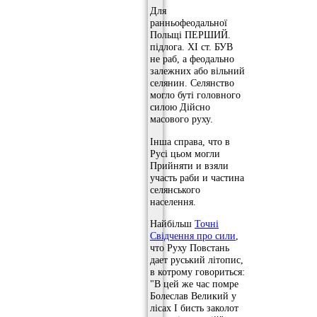
Для
ранньофеодальної
Польщі ПЕРШИЙ.
підлога. ХІ ст. БУВ
не раб, а феодально
залежних або вільний
селянин. Селянство
могло буті головного
силою Дійсно
масового руху.
Інша справа, что в
Русі цьом могли
Прийняти и взяли
участь раби и частина
селянського
населення.
Найбільш
Точні
Свідчення про сили
,
что Руху Повстань
дает руський літопис,
в котрому говориться:
"В цей же час помре
Болеслав Великий у
лісах І бисть заколот