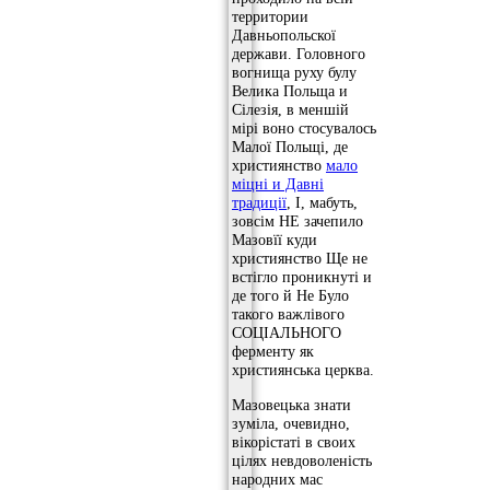
территории
Давньопольскої
держави. Головного
вогнища руху булу
Велика Польща и
Сілезія, в меншій
мірі воно стосувалось
Малої Польщі, де
християнство
мало
міцні и Давні
традиції
, І, мабуть,
зовсім НЕ зачепило
Мазовїї куди
християнство Ще не
встігло проникнуті и
де того й Не Було
такого важлівого
СОЦІАЛЬНОГО
ферменту як
християнська церква.
Мазовецька знати
зуміла, очевидно,
вікорістаті в своих
цілях невдоволеність
народних мас