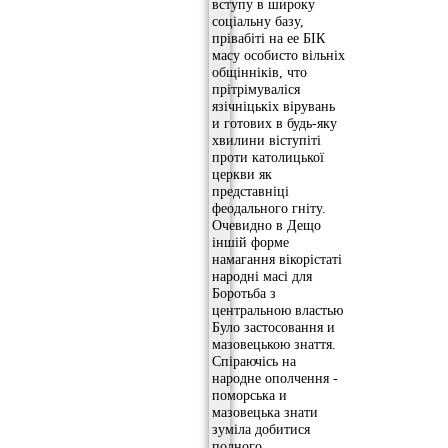
вступу в широку
соціальну базу,
прівабіті на ее БІК
масу особисто вільніх
общінніків, что
прітрімуваліся
язічніцькіх вірувань
и готових в будь-яку
хвилини віступіті
проти католицької
церкви як
представніці
феодального гніту.
Очевидно в Дещо
іншій форме
намагання вікорістаті
народні масі для
Боротьба з
центральною властью
Було застосовання и
мазовецькою знаття.
Спіраючісь на
народне ополчення -
поморська и
мазовецька знати
зуміла добитися
полного