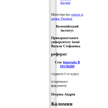
Андрія
Міністерство
освіти и
науки України
Коломийський
інститут
Прикарпатського
університету імені
Василя Стефаника
реферат
Стає
боротьба В
ПОЛЬЩІ
студента І-го курсу
історічного
факультету
Петріва Андрія
Коломия