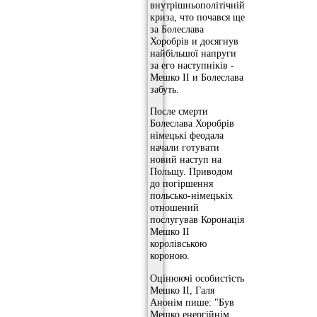
внутрішньополітічній
криза, что почався ще
за Болеслава
Хоробрів и досягнув
найбільшої напруги
за его наступніків -
Мешко ІІ и Болеслава
забуть.
После смерти
Болеслава Хоробрів
німецькі феодала
начали готувати
новий наступ на
Польщу. Приводом
до погіршення
польсько-німецькіх
отношений
послугував Коронація
Мешко ІІ
королівською
короною.
Оцінюючі особистість
Мешко ІІ, Галя
Анонім пише: "Був
Мешко енергійнім