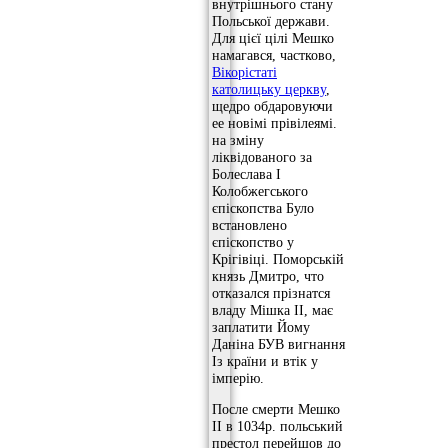
внутрішнього стану
Польської держави.
Для цієї цілі Мешко
намагався, частково,
Вікорістаті
католицьку церкву
,
щедро обдаровуючи
ее новімі прівілеямі.
на зміну
ліквідованого за
Болеслава І
Колобжегського
єпіскопства Було
встановлено
єпіскопство у
Крігівіці. Поморській
князь Дмитро, что
отказался прізнатся
владу Мішка ІІ, має
заплатити Йому
Даніна БУВ вигнання
Із країни и втік у
імперію.
После смерти Мешко
ІІ в 1034р. польський
престол перейшов до