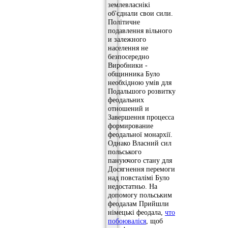
землевласнікі
об'єднали свои сили.
Політичне
подавлення вільного
и залежного
населення не
безпосередно
Виробники -
общинника Було
необхідною умів для
Подальшого розвитку
феодальних
отношений и
Завершення процесса
формирование
феодальної монархії.
Однако Власний сил
польського
пануючого стану для
Досягнення перемоги
над повсталімі Було
недостатньо. На
допомогу польським
феодалам Прийшли
німецькі феодала,
что
побоюваліся
, щоб