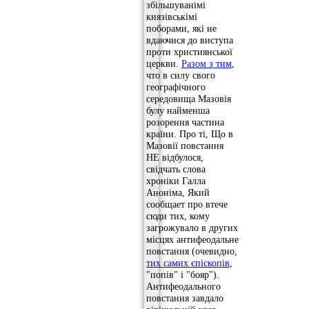
збільшуванімі
князівськімі
поборами, які не
вдаючися до виступа
проти християнської
церкви.
Разом з тим
,
что в силу свого
географічного
середовища Мазовія
булу найменша
розорення частина
країни. Про ті, Що в
Мазовії повстання
НЕ відбулося,
свідчать слова
хроніки Галла
Аноніма, Який
сообщает про втече
сюди тих, кому
загрожувало в других
місцях антифеодальне
повстання (очевидно,
тих самих єпіскопів
,
"попів" і "бояр").
Антифеодального
повстання завдало