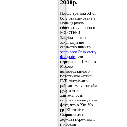
2000р.
Перша третина ХІ ст.
булу ознаменована в
Польщі різкім
обострения станової
БОРОТЬБИ.
Закріпачення и
закріпачуване
селянство чинило
запеклася Опір стану
феодалів
, что
переросло в 1037р. в
Масове
антифеодального
повстання-Виступ
БУВ підтріманій
рабами. На масштаби
руху и его
длительность
серйозно вплінув тієї
факт, что в 20х-30х
рр. ХІ століття.
Старопольські
держава переживала
глибокий