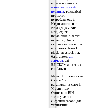
воїном и здійснів
много нецарськіх
подвигів
, розповісті
про котрі
потребувалось бі
Надто много годині.
Всім сусідам ВІН
БУВ, однак,
ненавісній Із-за тієї
ненавісті, Котре
смороду відчувалі до
его батька. Альо НЕ
відрізнявся ВІН так
багатством,
ані
звичаєм
, ані
БЛІСКОМ життя, як
его батько.
Мешко ІІ отказался от
Словакії и
вступивши в союз Із
Угорщиною.
Одночасно ВІН
застосувались
енергійні засоби для
укріплення