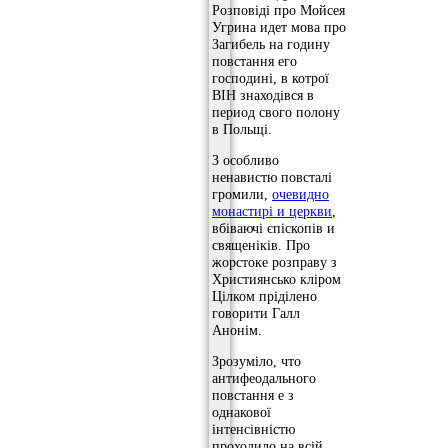
Розповіді про Мойсея
Угрина идет мова про
Загибель на годину
повстання его
господині, в котрої
ВІН знаходівся в
период свого полону
в Польщі.
З особливо
ненавистю повсталі
громили,
очевидно
монастирі и церкви
,
вбіваючі єпіскопів и
священіків. Про
жорстоке розправу з
Християнсько кліром
Цілком пріділено
говорити Галл
Анонім.
Зрозуміло, что
антифеодального
повстання е з
однакової
інтенсівністю
проходило на всій