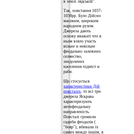
в землі лядській".
Так, повстання 1037-
1038рр. Було Дійсно
масовим, широким
народним рухом.
Джерела дають
основу вважаті что в
ньом взяло участь
вільне и невільне
феодально залежних
селянство,
знедолених
населення підміст и
раби.
Що стосується
характеристики Дій
повсталіх
, то всі три
джерела Яскрава
характеризують
антифеодальну
направленість.
Повсталі громили
садиби феодалів (
"бояр"), вбивали їх
самих между іншім, в