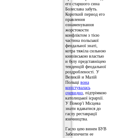
его старшого сина
Болеслава забуть.
Короткий период его
правления
ознаменування
жорстокости
конфліктом з тією
частина польської
феодальної знаті,
котра тяжіла сильною
князівською властью
и булу представніцею
тенденцій феодальної
роздробленості. У
Великій и Малій
Польщі
вона
корістувалась
очевидно
, підтрімкою
католицької ієрархії.
У Помор'ї Місцева
знати вдаватися до
гаслу реставрації
язичництва.
Гасло цею винен БУВ
Забезпечити ее