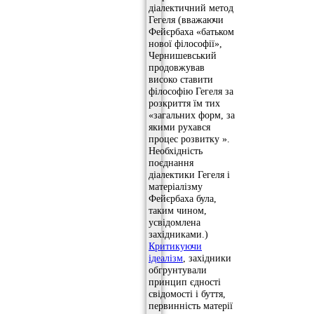
діалектичний метод
Гегеля (вважаючи
Фейєрбаха «батьком
нової філософії»,
Чернишевський
продовжував
високо ставити
філософію Гегеля за
розкриття їм тих
«загальних форм, за
якими рухався
процес розвитку ».
Необхідність
поєднання
діалектики Гегеля і
матеріалізму
Фейєрбаха була,
таким чином,
усвідомлена
західниками.)
Критикуючи
ідеалізм
, західники
обгрунтували
принцип єдності
свідомості і буття,
первинність матерії