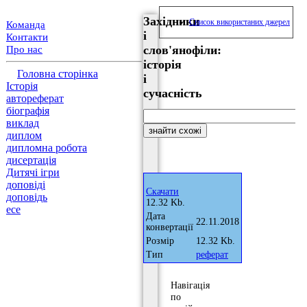
Західники
Список використаних джерел
Команда
і
Контакти
слов'янофіли:
Про нас
історія
Головна сторінка
і
Історія
сучасність
автореферат
біографія
виклад
диплом
дипломна робота
дисертація
Дитячі ігри
доповіді
Скачати
доповідь
12.32 Kb.
есе
Дата
22.11.2018
конвертації
Розмір
12.32 Kb.
Тип
реферат
Навігація
по