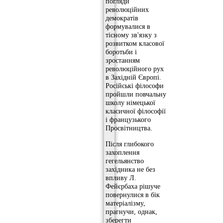
погляди
революційних
демократів
формувалися в
тісному зв'язку з
розвитком класової
боротьби і
зростанням
революційного рух
в Західній Європі.
Російські філософи
пройшли повчальну
школу німецької
класичної філософії
і французького
Просвітництва.
Після глибокого
захоплення
гегельянство
західника не без
впливу Л.
Фейєрбаха рішуче
повернулися в бік
матеріалізму,
прагнучи, однак,
зберегти