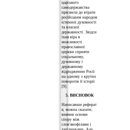
царського
самодержавства
призвела до втрати
російським народом
істинної духовності
та власної
державності. Звідси
їхня віра в
можливості
православної
церкви сприяти
соціальному,
духовному і
державному
відродженню Росії
на одному з крутих
поворотів її історії
[9].
5. ВИСНОВОК
Написавши реферат
я, можна сказати,
вивчив основи
спору між
слов'янофілами і
західниками. Але