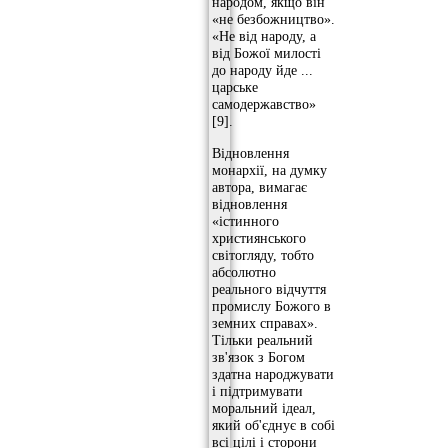
народом, якщо він
«не безбожництво».
«Не від народу, а
від Божої милості
до народу йде ...
царське
самодержавство»
[9].
Відновлення
монархії, на думку
автора, вимагає
відновлення
«істинного
християнського
світогляду, тобто
абсолютно
реального відчуття
промислу Божого в
земних справах».
Тільки реальний
зв'язок з Богом
здатна народжувати
і підтримувати
моральний ідеал,
який об'єднує в собі
всі цілі і сторони