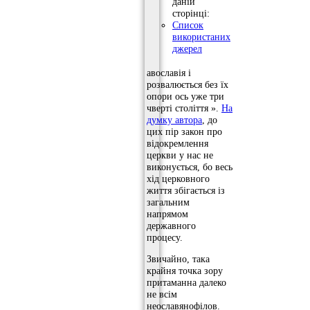
даній
сторінці:
Список
використаних
джерел
авославія і
розвалюється без їх
опори ось уже три
чверті століття ».
На
думку автора
, до
цих пір закон про
відокремлення
церкви у нас не
виконується, бо весь
хід церковного
життя збігається із
загальним
напрямом
державного
процесу.
Звичайно, така
крайня точка зору
притаманна далеко
не всім
неославянофілов.