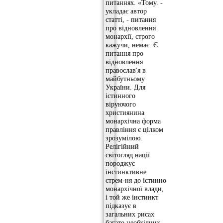
питаннях. «Тому. -
укладає автор
статті, - питання
про відновлення
монархії, строго
кажучи, немає. Є
питання про
відновлення
православ'я в
майбутньому
України. Для
істинного
віруючого
християнина
монархічна форма
правління є цілком
зрозумілою.
Релігійний
світогляд нації
породжує
інстинктивне
стрем-ня до істинно
монархічної влади,
і той же інстинкт
підказує в
загальних рисах
багато необхідних