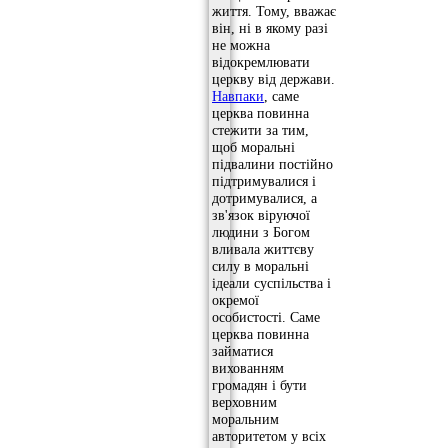
життя. Тому, вважає
він, ні в якому разі
не можна
відокремлювати
церкву від держави.
Навпаки
, саме
церква повинна
стежити за тим,
щоб моральні
підвалини постійно
підтримувалися і
дотримувалися, а
зв'язок віруючої
людини з Богом
вливала життєву
силу в моральні
ідеали суспільства і
окремої
особистості. Саме
церква повинна
займатися
вихованням
громадян і бути
верховним
моральним
авторитетом у всіх