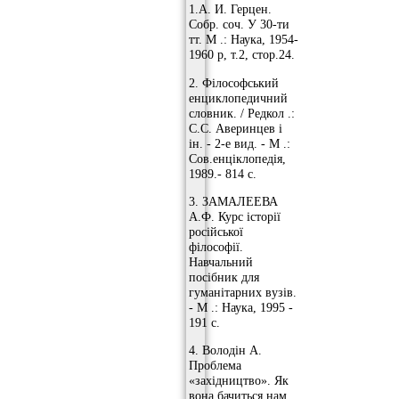
1.А. И. Герцен.
Собр. соч. У 30-ти
тт. М .: Наука, 1954-
1960 р, т.2, стор.24.
2. Філософський
енциклопедичний
словник. / Редкол .:
С.С. Аверинцев і
ін. - 2-е вид. - М .:
Сов.енціклопедія,
1989.- 814 с.
3. ЗАМАЛЕЕВА
А.Ф. Курс історії
російської
філософії.
Навчальний
посібник для
гуманітарних вузів.
- М .: Наука, 1995 -
191 с.
4. Володін А.
Проблема
«західництво». Як
вона бачиться нам