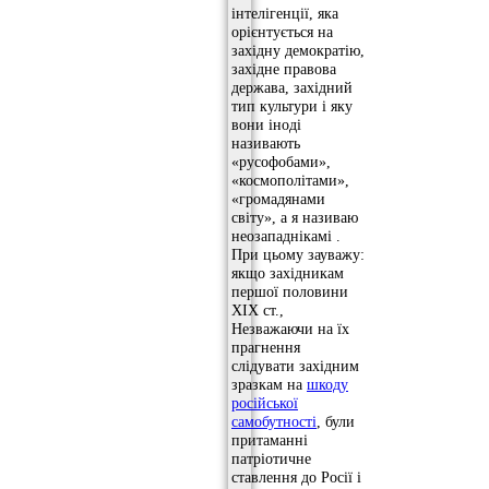
інтелігенції, яка
орієнтується на
західну демократію,
західне правова
держава, західний
тип культури і яку
вони іноді
називають
«русофобами»,
«космополітами»,
«громадянами
світу», а я називаю
неозападнікамі .
При цьому зауважу:
якщо західникам
першої половини
XIX ст.,
Незважаючи на їх
прагнення
слідувати західним
зразкам на
шкоду
російської
самобутності
, були
притаманні
патріотичне
ставлення до Росії і