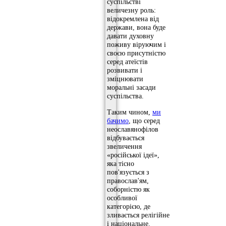
суспільстві
величезну роль:
відокремлена від
держави, вона буде
давати духовну
поживу віруючим і
своєю присутністю
серед атеїстів
розвивати і
зміцнювати
моральні засади
суспільства.
Таким чином,
ми
бачимо
, що серед
неославянофілов
відбувається
звеличення
«російської ідеї»,
яка тісно
пов'язується з
православ'ям,
соборністю як
особливої ​​
категорією, де
зливається релігійне
і національне.