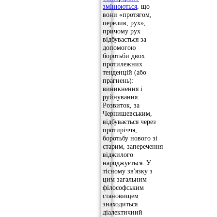
змінюються
, що
вони «протягом,
перелив, рух»,
причому рух
відбувається за
допомогою
боротьби двох
протилежних
тенденцій (або
прагнень):
виникнення і
руйнування.
Розвиток, за
Чернишевським,
відбувається через
протиріччя,
боротьбу нового зі
старим, заперечення
віджилого
народжується. У
тісному зв'язку з
цим загальним
філософським
становищем
знаходиться
діалектичний