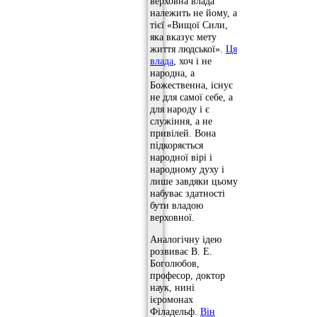
верховна влада
належить не йому, а
тієї «Вищої Сили,
яка вказує мету
життя людської».
Ця
влада
, хоч і не
народна, а
Божественна, існує
не для самої себе, а
для народу і є
служіння, а не
привілей. Вона
підкоряється
народної вірі і
народному духу і
лише завдяки цьому
набуває здатності
бути владою
верховної.
Аналогічну ідею
розвиває В. Е.
Боголюбов,
професор, доктор
наук, нині
ієромонах
Філадельф.
Він