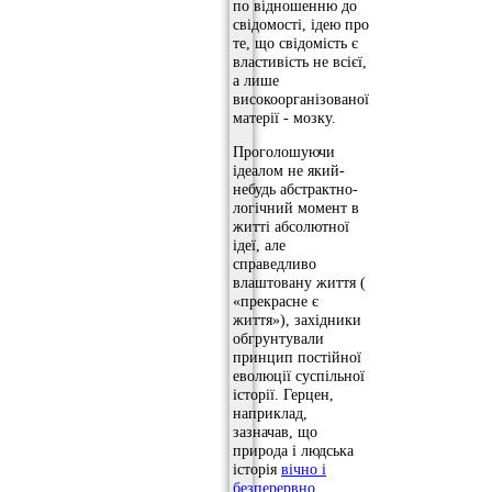
по відношенню до
свідомості, ідею про
те, що свідомість є
властивість не всієї,
а лише
високоорганізованої
матерії - мозку.
Проголошуючи
ідеалом не який-
небудь абстрактно-
логічний момент в
житті абсолютної
ідеї, але
справедливо
влаштовану життя (
«прекрасне є
життя»), західники
обгрунтували
принцип постійної
еволюції суспільної
історії. Герцен,
наприклад,
зазначав, що
природа і людська
історія
вічно і
безперервно