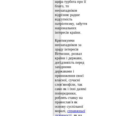
щира турбота про її
благо, то
неозападніков
відрізняє радше
відсутність
патріотизму, забуття
національних
інтересів країни.
Критикуючи
неозападніков за
зраду інтересів
Вітчизни, розвал
країни і держави,
догідливість перед
західними
державами і
приниження своєї
власної, сучасні
слов'янофіли, так
само як і їхні далекі
попередники,
роблять ставку на
православ'я як
основу суспільної
моралі,
справжньої
духовності
, як на