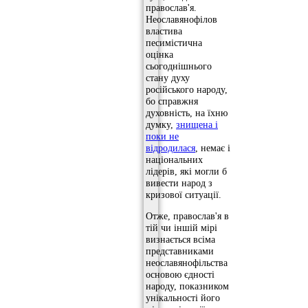
православ'я.
Неославянофілов
властива
песимістична
оцінка
сьогоднішнього
стану духу
російського народу,
бо справжня
духовність, на їхню
думку,
знищена і
поки не
відродилася
, немає і
національних
лідерів, які могли б
вивести народ з
кризової ситуації.
Отже, православ'я в
тій чи іншій мірі
визнається всіма
представниками
неославянофільства
основою єдності
народу, показником
унікальності його