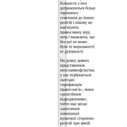
Більшість з них
дотримуються більш
терпимого
ставлення до інших
релігій і нікому не
нав'язують
православну віру,
хоча і вважають, що
без неї не може
бути ні моральності,
ні духовності.
На думку деяких
представників
неославянофільства,
у нас відбувається
сьогодні
«профанація
православ'я», звана
«релігійним
відродженням»,
тобто має місце
захоплення
зовнішньої
культової стороною
релігій при явній