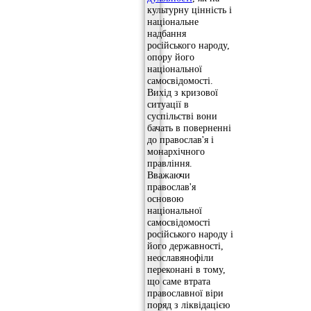
культурну цінність і
національне
надбання
російського народу,
опору його
національної
самосвідомості.
Вихід з кризової
ситуації в
суспільстві вони
бачать в поверненні
до православ'я і
монархічного
правління.
Вважаючи
православ'я
основою
національної
самосвідомості
російського народу і
його державності,
неославянофіли
переконані в тому,
що саме втрата
православної віри
поряд з ліквідацією