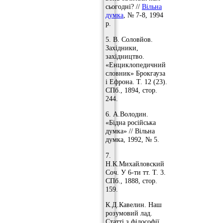
сьогодні? //
Вільна
думка
, № 7-8, 1994
р.
5. В. Соловйов.
Західники,
західництво.
«Енциклопедичний
словник» Брокгауза
і Ефрона. Т. 12 (23).
СПб., 1894, стор.
244.
6. А.Володин.
«Бідна російська
думка» // Вільна
думка, 1992, № 5.
7.
Н.К.Михайловский
Соч. У 6-ти тт. Т. 3.
СПб., 1888, стор.
159.
К.Д.Кавелин. Наш
розумовий лад.
Статті з філософії