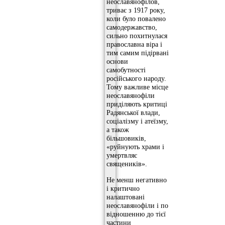
неославянофілов,
триває з 1917 року,
коли було повалено
самодержавство,
сильно похитнулася
православна віра і
тим самим підірвані
основи
самобутності
російського народу.
Тому важливе місце
неославянофіли
приділяють критиці
Радянської влади,
соціалізму і атеїзму,
а також
більшовиків,
«руйнують храми і
умертвляє
священиків».
Не менш негативно
і критично
налаштовані
неославянофіли і по
відношенню до тієї
частини