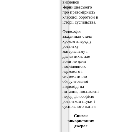
висновок
Чернишевського
про правомірність
класової боротьби в
історії суспільства.
Філософія
західників стала
кроком вперед у
розвитку
матеріалізму і
діалектики, але
вони не дали
послідовного
наукового і
систематично
обгрунтованої
відповіді на
питання, поставлені
перед філософією
розвитком науки і
суспільного життя.
Список
використаних
джерел