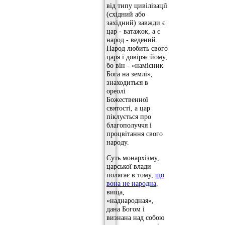
від типу цивілізації
(східний або
західний) завжди є
цар - ватажок, а є
народ - ведений.
Народ любить свого
царя і довіряє йому,
бо він - «намісник
Бога на землі»,
знаходиться в
ореолі
Божественної
святості, а цар
піклується про
благополуччя і
процвітання свого
народу.
Суть монархізму,
царської влади
полягає в тому,
що
вона не народна
,
вища,
«наднародная»,
дана Богом і
визнана над собою