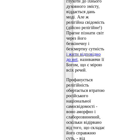
глухоти до їхнього
духовного змісту,
віддається дань
моді. Але ж
релігійна свідомість
(дійсно релігійне!)
Прагне пізнати світ
через його
безкінечну і
безсмертну сутність
і жити відповідно
до неї
, називаючи її
Богом, що є мірою
всіх речей.
Профанується
релігійність
обертається втратою
російського
національної
самосвідомості -
воно аморфно і
слаборозвинений,
оскільки відірвано
від того, що складає
його справжню
суть, - від