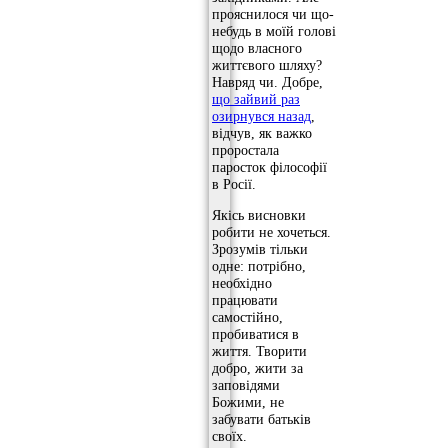
прояснилося чи що-
небудь в моїй голові
щодо власного
життєвого шляху?
Навряд чи. Добре,
що зайвий раз
озирнувся назад
,
відчув, як важко
проростала
паросток філософії
в Росії.
Якісь висновки
робити не хочеться.
Зрозумів тільки
одне: потрібно,
необхідно
працювати
самостійно,
пробиватися в
життя. Творити
добро, жити за
заповідями
Божими, не
забувати батьків
своїх.