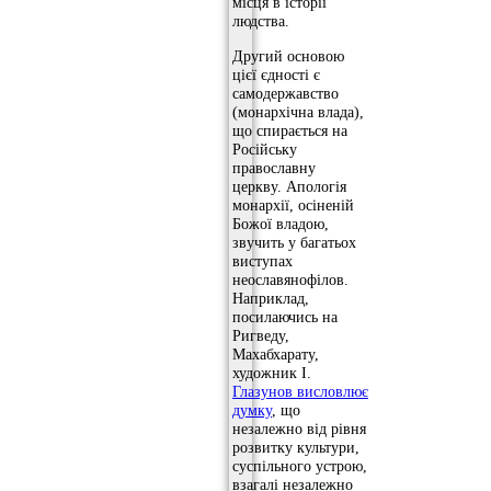
місця в історії
людства.
Другий основою
цієї єдності є
самодержавство
(монархічна влада),
що спирається на
Російську
православну
церкву. Апологія
монархії, осіненій
Божої владою,
звучить у багатьох
виступах
неославянофілов.
Наприклад,
посилаючись на
Ригведу,
Махабхарату,
художник І.
Глазунов висловлює
думку
, що
незалежно від рівня
розвитку культури,
суспільного устрою,
взагалі незалежно