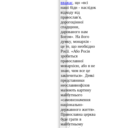
вважає
, що «всі
наші біди - наслідок
відходу від
православ'я,
дорогоцінної
спадщини,
дарованого нам
Богом». На його
думку, монархія -
це те, що необхідно
Росії. «Або Росія
зробиться
православної
монархією, або я не
знаю, чим все це
закінчиться». Деякі
представники
неославянофілов
малюють картину
майбутнього
«самовизначення
національно-
державного життя».
Православна церква
буде грати в
майбутньому