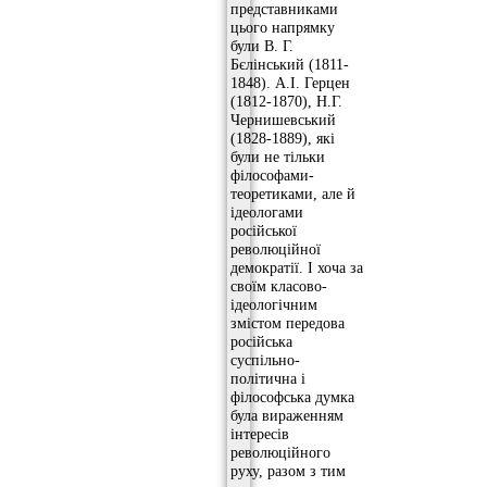
представниками
цього напрямку
були В. Г.
Бєлінський (1811-
1848). А.І. Герцен
(1812-1870), Н.Г.
Чернишевський
(1828-1889), які
були не тільки
філософами-
теоретиками, але й
ідеологами
російської
революційної
демократії. І хоча за
своїм класово-
ідеологічним
змістом передова
російська
суспільно-
політична і
філософська думка
була вираженням
інтересів
революційного
руху, разом з тим