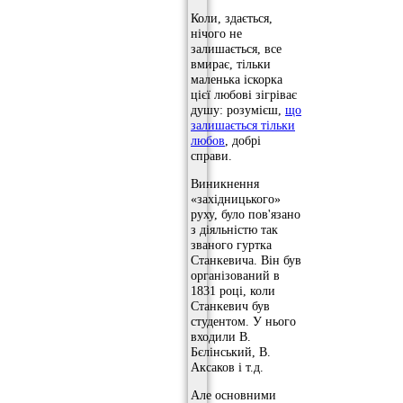
Коли, здається,
нічого не
залишається, все
вмирає, тільки
маленька іскорка
цієї любові зігріває
душу: розумієш,
що
залишається тільки
любов
, добрі
справи.
Виникнення
«західницького»
руху, було пов'язано
з діяльністю так
званого гуртка
Станкевича. Він був
організований в
1831 році, коли
Станкевич був
студентом. У нього
входили В.
Бєлінський, В.
Аксаков і т.д.
Але основними