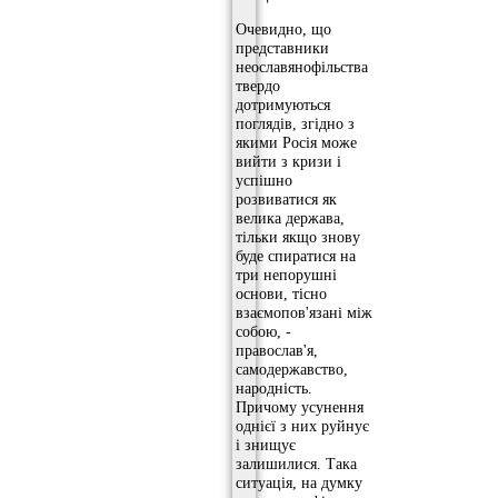
Очевидно, що
представники
неославянофільства
твердо
дотримуються
поглядів, згідно з
якими Росія може
вийти з кризи і
успішно
розвиватися як
велика держава,
тільки якщо знову
буде спиратися на
три непорушні
основи, тісно
взаємопов'язані між
собою, -
православ'я,
самодержавство,
народність.
Причому усунення
однієї з них руйнує
і знищує
залишилися. Така
ситуація, на думку