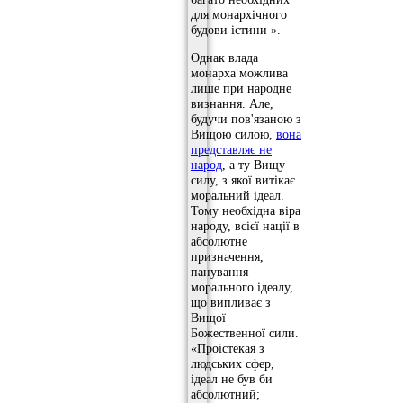
для монархічного
будови істини ».
Однак влада
монарха можлива
лише при народне
визнання. Але,
будучи пов'язаною з
Вищою силою,
вона
представляє не
народ
, а ту Вищу
силу, з якої витікає
моральний ідеал.
Тому необхідна віра
народу, всієї нації в
абсолютне
призначення,
панування
морального ідеалу,
що випливає з
Вищої
Божественної сили.
«Проістекая з
людських сфер,
ідеал не був би
абсолютний;