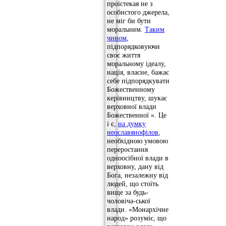
проістекая не з
особистого джерела,
не міг би бути
моральним.
Таким
чином
,
підпорядковуючи
своє життя
моральному ідеалу,
нація, власне, бажає
себе підпорядкувати
Божественному
керівництву, шукає
верховної влади
Божественної ». Це
і є,
на думку
неославянофілов
,
необхідною умовою
переростання
одноосібної влади в
верховну, дану від
Бога, незалежну від
людей, що стоїть
вище за будь-
чоловіча-ської
влади. «Монархічне
народ» розуміє, що