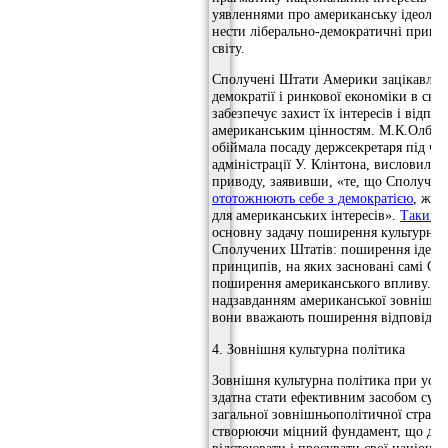
уявленнями про американську ідеологіч
нести ліберально-демократичні принц
світу.
Сполучені Штати Америки зацікавлен
демократії і ринкової економіки в світ
забезпечує захист їх інтересів і відпов
американським цінностям. М.К.Олбрай
обіймала посаду держсекретаря під час
адміністрації У. Клінтона, висловилася
приводу, заявивши, «те, що Сполучен
ототожнюють себе з демократією
, жит
для американських інтересів».
Таким 
основну задачу поширення культурних
Сполучених Штатів: поширення ідеол
принципів, на яких засновані самі СШ
поширення американського впливу. І,
надзавданням американської зовнішнь
вони вважають поширення відповідни
4. Зовнішня культурна політика
Зовнішня культурна політика при успі
здатна стати ефективним засобом суп
загальної зовнішньополітичної стратег
створюючи міцний фундамент, що дозв