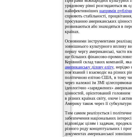
Програми міжнародної культурної пол
урядовому рівні розглядаються як один
найефективніших
напрямів публічної
сприяють стабільності, процвітання, а
просуванню американських цінностей 
розвиваються або знаходяться в перехі
країнах.
Основними інструментами реалізації 
зовнішнього культурного впливу вист
першу чергу американські, часто входя
ще більших фінансово-промислових і
Керівний склад таких компаній, яка ф
американську ділову еліту
, нерідко не
пов'язаний і взаємодіє на різних рівн
політичною елітою США, в тому числ
через належні їм ЗМІ цілеспрямовани
ідеологічно «заряджених» американсь
цінностей, орієнтований головним чи
в різних країнах світу, охоче і актив
Америку також через її субкультурні 
Тим самим реалізується і політичне з
забезпечення національних інтересів
відповідає цілям і задачам, продеклар
різного роду концептуальних і прогр
документах американської зовнішньої 