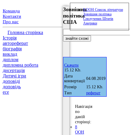
Зовнішня
8 ООН Список літератури
Команда
Зовнішня політика
політика
Контакти
Сполучених Штатів
США
Про нас
Америки
Головна сторінка
Історія
автореферат
біографія
виклад
диплом
дипломна робота
Скачати
дисертація
15.12 Kb.
Дитячі ігри
Дата
04.08.2019
доповіді
конвертації
доповідь
Розмір
15.12 Kb.
есе
Тип
реферат
Навігація
по
даній
сторінці:
8
ООН