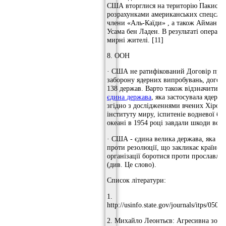
США вторглися на територію Пакистану
розрахунками американських спецслуж
члени «Аль-Каїди» , а також Айман аль
Усама бен Ладен. В результаті операці
мирні жителі. [11]
8. ООН
· США не ратифікований Договір про
заборону ядерних випробувань, догов
138 держав. Варто також відзначити,
щ
єдина держава
, яка застосувала ядерн
згідно з дослідженнями вчених Хіросі
інституту миру, іспитеніе водневої б
океані в 1954 році завдали шкоди всій 
· США - єдина велика держава, яка пр
проти резолюції, що закликає країн-ч
організації боротися проти прославл
(див. Це слово).
Список літератури:
1.
http://usinfo.state.gov/journals/itps/0507
2. Михайло Леонтьєв: Агресивна зовн