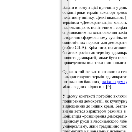
Багато в чому з цієї причини у деяких 
останні роки термін «експорт демокра
негативну оцінку. Деякі вважають [8],
терміном «Демократизація» ховається
насильницьких політичним і соціальн
спрямованим на встановлення західни
історично сформованому суспільстві і
економічних переваг для демократизу
(тобто США). Крім того, негативне ст
багатьох росіян до терміну «демократиз
поняття демократії, може бути пов'яза
проведенням політики нинішнього уря
Однак в той же час противники гегем
використовують термін «демократизац
позначення бажаних,
на їхню думку
, 
міжнародних відносин. [9]
У цьому контексті потрібно включити
поширення демократії, як культурну п
відношенню до інших країн. Безпек
визначається характером режимів в ін
Концепція «розширення демократії» р
ідейному руслі вільсоніанского лібера
універсалізму, який традиційно поєдну
прагматику національних інтересів А