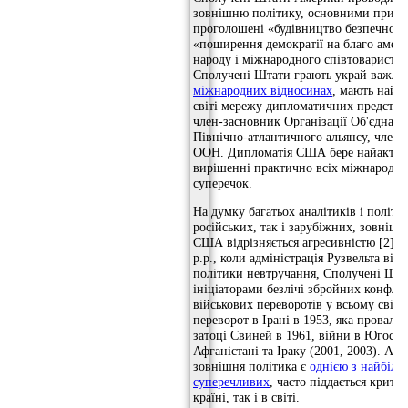
зовнішню політику, основними принц
проголошені «будівництво безпечного 
«поширення демократії на благо амер
народу і міжнародного співтовариства»
Сполучені Штати грають украй важл
міжнародних відносинах
, мають найр
світі мережу дипломатичних предста
член-засновник Організації Об'єднани
Північно-атлантичного альянсу, член 
ООН. Дипломатія США бере найактивн
вирішенні практично всіх міжнародних
суперечок.
На думку багатьох аналітиків і політик
російських, так і зарубіжних, зовнішн
США відрізняється агресивністю [2] [3]
р.р., коли адміністрація Рузвельта від
політики невтручання, Сполучені Шт
ініціаторами безлічі збройних конфлік
військових переворотів у всьому світі,
переворот в Ірані в 1953, яка провали
затоці Свиней в 1961, війни в Югослав
Афганістані та Іраку (2001, 2003). Ам
зовнішня політика є
однією з найбіль
суперечливих
, часто піддається критиц
країні, так і в світі.