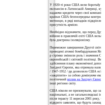
У 1920-ті роки США вели боротьбу за
експансію в Латинській Америці, куп
надаючи кредити через свої компанії. 
країнах США безпосередньо контролю
митницю, в ряді випадків підкріплюю
присутність армією.
Необхідно відзначити, що перед Друг
війною в правлячій еліті США вельм
була доктрина ізоляціонізму.
Переможне завершення Другої світової
проведені атомні бомбардування Японі
р стрімко змінили роль і значення СШ
європейській і світовій політиці. Вел
здійснення плану економічної допомо
Західної Європи, яка отримала назву
/ 1947-1952 / рр дозволило США оста
«закріпити» за собою домінуюче екон
політичний
вплив на Західну Європу
,
інші регіони світу.
США ніколи не приховували, що зах
національні, а не загальнолюдські інте
після теракту 11 вересня 2001 року, 
відкрито заявляти, що будуть захищати