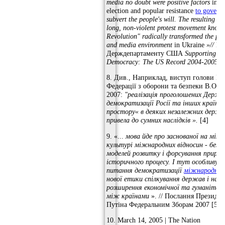
media no doubt were positive factors
in th
election and popular resistance
to govern
subvert the people's will.
The resulting ma
long, non-violent protest movement know
Revolution" radically transformed the pol
and media environment
in Ukraine
»//
Вит
Держдепартаменту США
Supporting H
Democracy: The US Record 2004-2005
. 
8. Див., Наприклад, виступ голови Ко
Федерації з оборони та безпеки В.Озер
2007:
"реалізація проголошених Держд
демократизації Росії та інших країн 
простору« в деяких незалежних держ
привела до сумних наслідків ».
[4]
9. «...
мова йде про заснованої на між
культурі міжнародних відносин - без н
моделей розвитку і форсування природ
історичного процесу.
І тут особливу 
питання демократизації
міжнародно
нової етики спілкування держав і нар
розширення економічної та гуманітарн
між країнами
». // Послання Президент
Путіна Федеральним Зборам 2007 [5] [
10. March 14, 2005 | The Nation