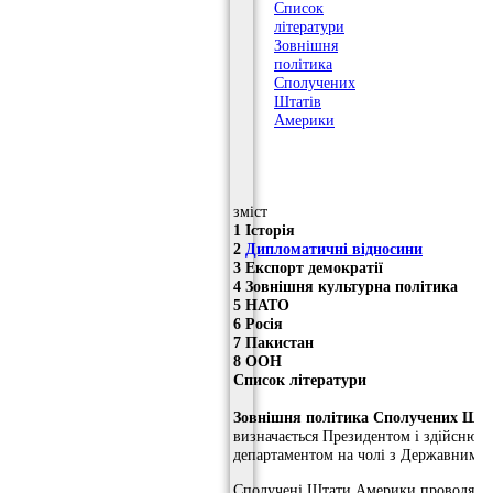
Список
літератури
Зовнішня
політика
Сполучених
Штатів
Америки
зміст
1 Історія
2
Дипломатичні відносини
3 Експорт демократії
4 Зовнішня культурна політика
5 НАТО
6 Росія
7 Пакистан
8 ООН
Список літератури
Зовнішня політика Сполучених Шт
визначається Президентом і здійснює
департаментом на чолі з Державним с
Сполучені Штати Америки проводять 