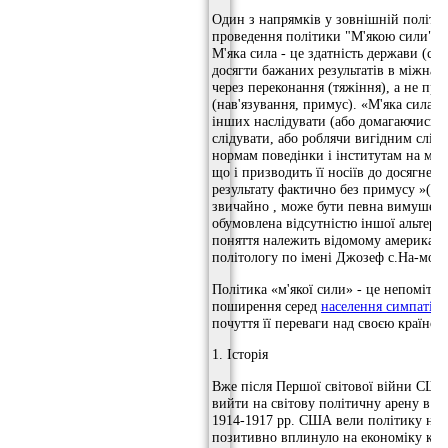
Один з напрямків у зовнішній політи
проведення політики "М'якою сили" (S
М'яка сила - це здатність держави (сою
досягти бажаних результатів в міжнар
через переконання (тяжіння), а не пр
(нав'язування, примус). «М'яка сила» 
інших наслідувати (або домагаючись ї
слідувати, або роблячи вигідним слід
нормам поведінки і інститутам на між
що і призводить її носіїв до досягнен
результату фактично без примусу »(хоча
звичайно , може бути певна вимушені
обумовлена ​​відсутністю іншої альтерн
поняття належить відомому американ
політологу по імені Джозеф с.На-мо
Політика «м'якої сили» - це непомітн
поширення серед
населення симпатії 
почуття її переваги над своєю країною
1. Історія
Вже після Першої світової війни США
вийти на світову політичну арену в го
1914-1917 рр. США вели політику ней
позитивно вплинуло на економіку кра