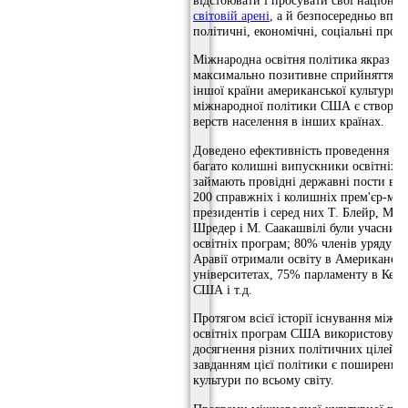
відстоювати і просувати свої націона
світовій арені
, а й безпосередньо впли
політичні, економічні, соціальні проце
Міжнародна освітня політика якраз сп
максимально позитивне сприйняття н
іншої країни американської культури.
міжнародної політики США є створен
верств населення в інших країнах.
Доведено ефективність проведення дан
багато колишні випускники освітніх 
займають провідні державні пости в св
200 справжніх і колишніх прем'єр-міні
президентів і серед них Т. Блейр, М. Т
Шредер і М. Саакашвілі були учасник
освітніх програм; 80% членів уряду Са
Аравії отримали освіту в Американсь
університетах, 75% парламенту в Кенії
США і т.д.
Протягом всієї історії існування міжн
освітніх програм США використовувал
досягнення різних політичних цілей, 
завданням цієї політики є поширення 
культури по всьому світу.