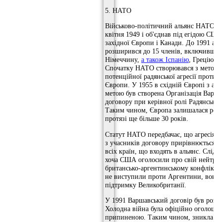
5. НАТО
Військово-політичний альянс НАТО бу
квітня 1949 і об'єднав під егідою СШ
західної Європи і Канади. До 1991 аль
розширився до 15 членів, включивши 
Німеччину,
а також Іспанію
, Грецію т
Спочатку НАТО створювався з метою 
потенційної радянської агресії проти з
Європи. У 1955 в східній Європі з ан
метою був створена Організація Варш
договору при керівної ролі Радянсько
Таким чином, Європа залишалася роз
протязі ще більше 30 років.
Статут НАТО передбачає, що агресія п
з учасників договору прирівнюється до
всіх країн, що входять в альянс. Слід 
хоча США оголосили про свій нейтрал
британсько-аргентинському конфлікті 
не виступили проти Аргентини, вони 
підтримку Великобританії.
У 1991 Варшавський договір був розп
Холодна війна була офіційно оголоше
припиненою. Таким чином, зникла п