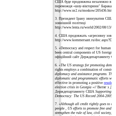
США буде продовжена незалежно від
переможця «шоу-вікторини" Барака О
http://www.nr2.ru/moskow/205436.html
3. Президент Ірану звинуватив США в
зовнішній політиці
http://www.lenta.ru/world/2002/08/13/visi
4. США продовжать «агресивну зовні
http://www.kommersant.ru/doc.aspx?Do
5. «Democracy and respect for human rig
been central components of US foreign p
офіційний сайт Держдепартаменту С
6.
«The US strategy for promoting demo
rights employs a combination of consiste
diplomacy and assistance programs.
The 
diplomatic and programmatic efforts was
effective in promoting a positive
resoluti
election crisis in Georgia »//
Витяг з Доп
Держдепартаменту США
Supporting H
Democracy: The US Record 2004-2005.
[
7.
«Although all credit rightly goes to th
people
, US efforts to promote free and fai
strengthen the rule of law, civil society, 