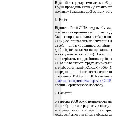
В даний час уряду семи держав Європи
Грузії проводять активну атлантистсь
політику і ставлять собі за мету всту
6. Росія
Відносно Росії США ведуть обмежену
політику за принципом поправок Дже
(дана поправка вводила ембарго по в
СРСР, основиваваясь на існування дис
євреїв; поправка залишається діяти т
до Росії, незважаючи на прохання євр
її скасувати як застарілу). Така політи
спостерігається щодо інших країн, крі
США не вважають уряду демократичн
дня діє організація КOКОМ (аббр. М
координаційний комітет з експортного
створена в 1949 році США і іншими 
з
метою контролю експорту в СРСР
, а
країни Варшавського договору.
7.Пакистан
3 вересня 2008 року, незважаючи на д
боротьбу проти тероризму в якому ска
контртерористичні операції на територ
може здійснювати тільки місцева служ