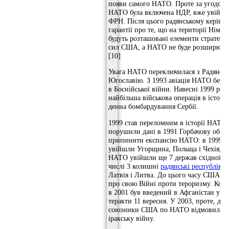
появи самого НАТО. Проте за угодою
НАТО була включена НДР, вже увійшл
ФРН. Після цього радянському керівн
гарантії про те, що на території Німе
будуть розташовані елементи стратегі
сил США, а НАТО не буде розширювати
[10]
Увага НАТО переключилася з Радянсь
Югославію. З 1993 авіація НАТО бере 
в Боснійської війни. Навесні 1999 роз
найбільша військова операція в історії
денна бомбардування Сербії.
1999 став переломним в історії НАТ
порушили дані в 1991 Горбачову обіц
припинити експансію НАТО: в 1999 в
увійшли Угорщина, Польща і Чехія, в 
НАТО увійшли ще 7 держав східної Є
числі 3 колишні
радянські республіки 
Латвія і Литва. До цього часу США в
про свою Війні проти тероризму. Ко
в 2001 був введений в Афганістан у ві
теракти 11 вересня. У 2003, проте, дея
союзники США по НАТО відмовилися 
іракську війну.