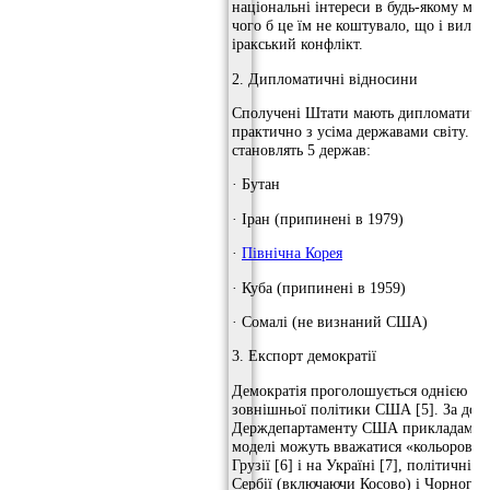
національні інтереси в будь-якому місц
чого б це їм не коштувало, що і вилил
іракський конфлікт.
2. Дипломатичні відносини
Сполучені Штати мають дипломатичні
практично з усіма державами світу. В
становлять 5 держав:
· Бутан
· Іран (припинені в 1979)
·
Північна Корея
· Куба (припинені в 1959)
· Сомалі (не визнаний США)
3. Експорт демократії
Демократія проголошується однією з 
зовнішньої політики США [5]. За доп
Держдепартаменту США прикладами ус
моделі можуть вважатися «кольорові р
Грузії [6] і на Україні [7], політичні 
Сербії (включаючи Косово) і Чорногорі