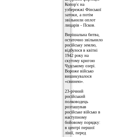
Копор'є на
узбережжі Фінської
затоки, а потім
звільнили оплот
лицарів - Псков.
Вирішальна битва,
остаточно звільнило
російську землю,
відбулося в квітні
1942 року на
скутому кригою
Чудському озері.
Вороже військо
вишикувалося
«свинею».
23-річний
російський
полководець
розташував
російське військо в
наступному
бойовому порядку:
в центрі першої
лінії, перед