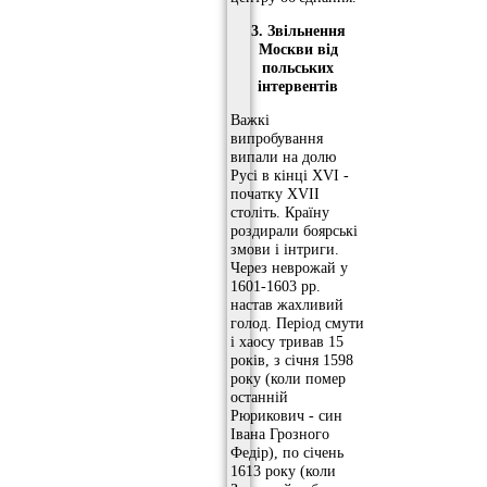
3. Звільнення
Москви від
польських
інтервентів
Важкі
випробування
випали на долю
Русі в кінці XVI -
початку XVII
століть. Країну
роздирали боярські
змови і інтриги.
Через неврожай у
1601-1603 рр.
настав жахливий
голод. Період смути
і хаосу тривав 15
років, з січня 1598
року (коли помер
останній
Рюрикович - син
Івана Грозного
Федір), по січень
1613 року (коли