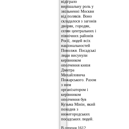
відіграло
вирішальну роль у
звільненні Москви
від поляків. Воно
складалося з загонів
дворян, городян,
селян центральних і
північних районів
Росії, людей всіх
національностей
Поволжя. Посадські
люди висунули
керівником
ополчення князя
Дмитра
Михайловича
Пожарського. Разом
з ним
організатором і
керівником
ополчення був
Кузьма Мінін, який
походив з
нижегородських
посадських людей.
В серпня 1612