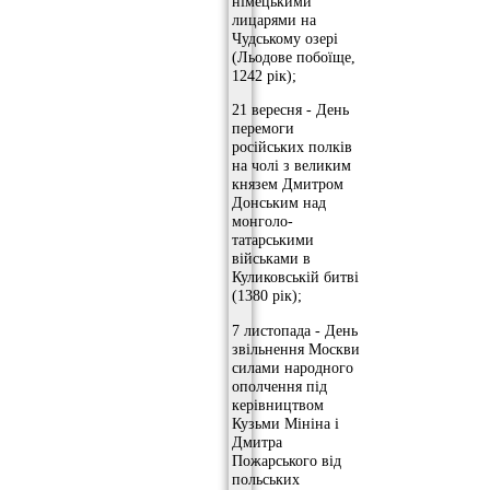
німецькими
лицарями на
Чудському озері
(Льодове побоїще,
1242 рік);
21 вересня - День
перемоги
російських полків
на чолі з великим
князем Дмитром
Донським над
монголо-
татарськими
військами в
Куликовській битві
(1380 рік);
7 листопада - День
звільнення Москви
силами народного
ополчення під
керівництвом
Кузьми Мініна і
Дмитра
Пожарського від
польських