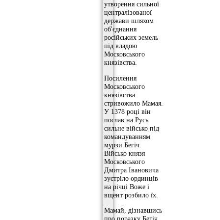
утворення сильної
централізованої
держави шляхом
об'єднання
російських земель
під владою
Московського
князівства.
Посилення
Московського
князівства
стривожило Мамая.
У 1378 році він
послав на Русь
сильне військо під
командуванням
мурзи Бегіч.
Військо князя
Московського
Дмитра Івановича
зустріло ординців
на річці Воже і
вщент розбило їх.
Мамай, дізнавшись
про поразку Бегіч,