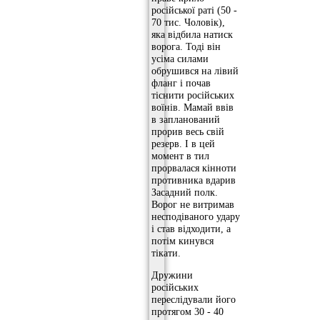
російської раті (50 -
70 тис. Чоловік),
яка відбила натиск
ворога. Тоді він
усіма силами
обрушився на лівий
фланг і почав
тіснити російських
воїнів. Мамай ввів
в запланований
прорив весь свій
резерв. І в цей
момент в тил
прорвалася кінноти
противника вдарив
Засадний полк.
Ворог не витримав
несподіваного удару
і став відходити, а
потім кинувся
тікати.
Дружини
російських
переслідували його
протягом 30 - 40