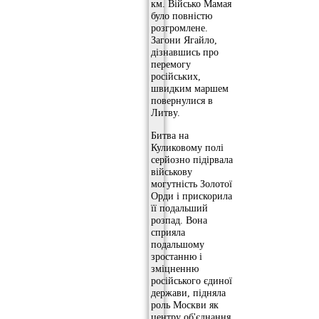
км. Військо Мамая
було повністю
розгромлене.
Загони Ягайло,
дізнавшись про
перемогу
російських,
швидким маршем
повернулися в
Литву.
Битва на
Куликовому полі
серйозно підірвала
військову
могутність Золотої
Орди і прискорила
її подальший
розпад. Вона
сприяла
подальшому
зростанню і
зміцненню
російського єдиної
держави, підняла
роль Москви як
центру об'єднання.