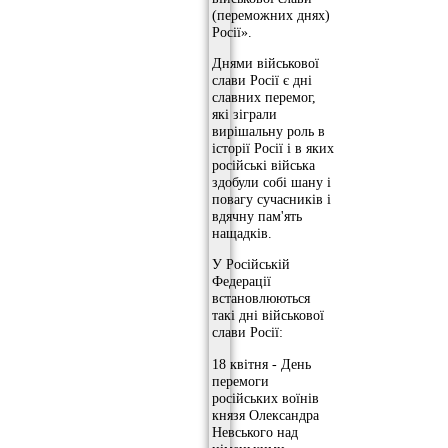
(переможних днях)
Росії».
Днями військової
слави Росії є дні
славних перемог,
які зіграли
вирішальну роль в
історії Росії і в яких
російські війська
здобули собі шану і
повагу сучасників і
вдячну пам'ять
нащадків.
У Російській
Федерації
встановлюються
такі дні військової
слави Росії:
18 квітня - День
перемоги
російських воїнів
князя Олександра
Невського над