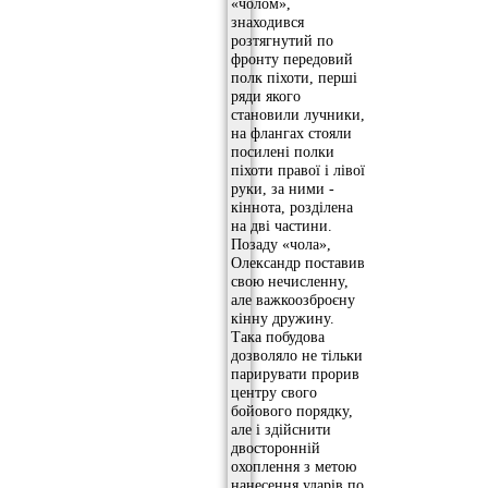
«чолом»,
знаходився
розтягнутий по
фронту передовий
полк піхоти, перші
ряди якого
становили лучники,
на флангах стояли
посилені полки
піхоти правої і лівої
руки, за ними -
кіннота, розділена
на дві частини.
Позаду «чола»,
Олександр поставив
свою нечисленну,
але важкоозброєну
кінну дружину.
Така побудова
дозволяло не тільки
парирувати прорив
центру свого
бойового порядку,
але і здійснити
двосторонній
охоплення з метою
нанесення ударів по