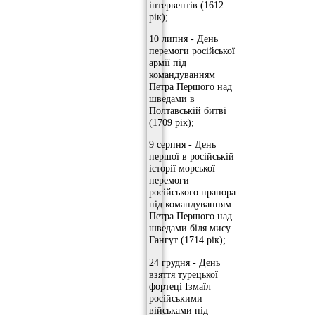
інтервентів (1612
рік);
10 липня - День
перемоги російської
армії під
командуванням
Петра Першого над
шведами в
Полтавській битві
(1709 рік);
9 серпня - День
першої в російській
історії морської
перемоги
російського прапора
під командуванням
Петра Першого над
шведами біля мису
Гангут (1714 рік);
24 грудня - День
взяття турецької
фортеці Ізмаїл
російськими
військами під