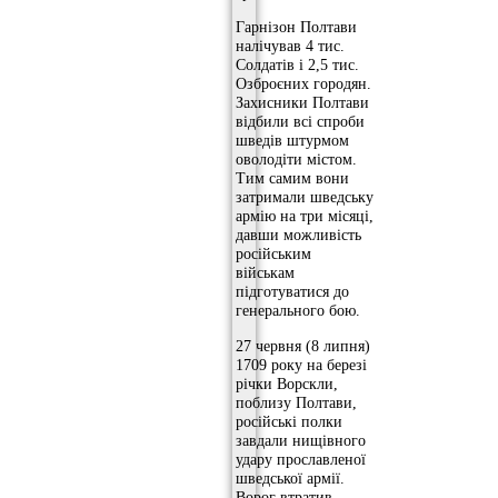
Гарнізон Полтави
налічував 4 тис.
Солдатів і 2,5 тис.
Озброєних городян.
Захисники Полтави
відбили всі спроби
шведів штурмом
оволодіти містом.
Тим самим вони
затримали шведську
армію на три місяці,
давши можливість
російським
військам
підготуватися до
генерального бою.
27 червня (8 липня)
1709 року на березі
річки Ворскли,
поблизу Полтави,
російські полки
завдали нищівного
удару прославленої
шведської армії.
Ворог втратив