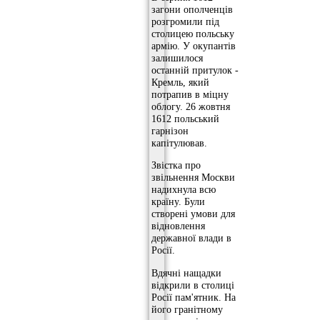
загони ополченців
розгромили під
столицею польську
армію. У окупантів
залишилося
останній притулок -
Кремль, який
потрапив в міцну
облогу. 26 жовтня
1612 польський
гарнізон
капітулював.
Звістка про
звільнення Москви
надихнула всю
країну. Були
створені умови для
відновлення
державної влади в
Росії.
Вдячні нащадки
відкрили в столиці
Росії пам'ятник. На
його гранітному