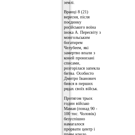
землі.
Вранці 8 (21)
вересня, після
поєдинку
російського воїна
інока А. Пересвіту з
монгольським
богатирем
Челубеем, які
замертво впали з
коней пронизані
списами,
розгорілася запекла
битва. Особисто
Дмитро Іванович
бився в перших
рядах своїх військ.
Протягом трьох
годин військо
Мамая (понад 90 -
100 тис. Чоловік)
безуспішно
намагалося
прорвати центр і
праве крило