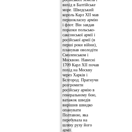
вихід в Балтійське
море. Шведський
король Карл XII мав
першокласну армію
і флот. Він завдав
поразки польсько-
саксонської армії і
російської армії (в
перші роки війни),
планував оволодіти
Смоленськом і
Москвою. Навесні
1709 Карл XII почав
похід на Москву
через Харків і
Бєлгород. Прагнучи
розгромити
російську армію в
генеральному бою,
ватажок шведів
вирішив швидко
опанувати
Полтавою, яка
перебувала на
шляху руху його
армії.