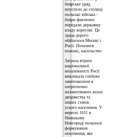
боярське уряд
впустило до столиці
польські війська -
бояри фактично
передали державну
владу ворогові. Це
зрада дорого
обійшлося Москві і
Росії. Почалися
пожежі, насильство.
Загроза втрати
національної
незалежності Росії
викликала глибоке
занепокоєння в
патріотично
налаштованих колах
дворянства та
інших станів,
усього населення. У
вересні 1611 в
Нижньому
Новгороді почалося
формування
ополчення, яке