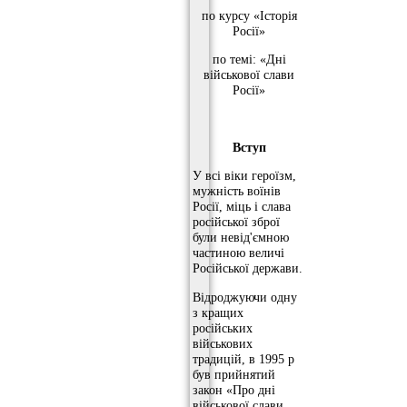
по курсу «Історія
Росії»
по темі: «Дні
військової слави
Росії»
Вступ
У всі віки героїзм,
мужність воїнів
Росії, міць і слава
російської зброї
були невід'ємною
частиною величі
Російської держави.
Відроджуючи одну
з кращих
російських
військових
традицій, в 1995 р
був прийнятий
закон «Про дні
військової слави