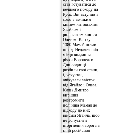
став готуватися до
великого походу на
Русь. Він вступив в
союз з великим
князем литовським
Ягайлом і
рязанським князем
Олегом. Влітку
1380 Мамай почав
похід. Недалеко від
місця впадання
річки Воронеж в
Дон ординці
розбили свої стани,
і, кочуючи,
очікували звісток
від Ягайло і Олега.
Князь Дмитро
вирішив
розгромити
полчища Мамая до
підходу до них
війська Ягайла, щоб
не допустити
вторгнення ворога в
глиб російської