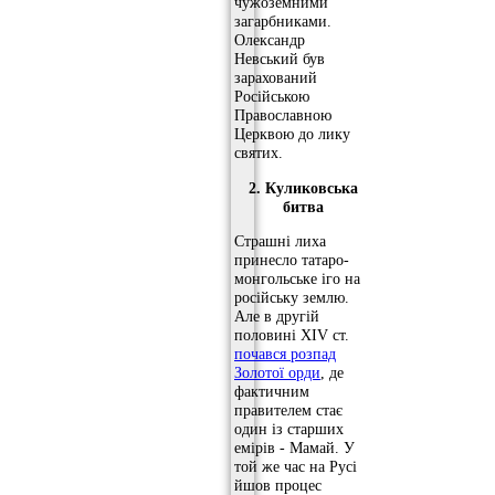
чужоземними
загарбниками.
Олександр
Невський був
зарахований
Російською
Православною
Церквою до лику
святих.
2. Куликовська
битва
Страшні лиха
принесло татаро-
монгольське іго на
російську землю.
Але в другій
половині XIV ст.
почався розпад
Золотої орди
, де
фактичним
правителем стає
один із старших
емірів - Мамай. У
той же час на Русі
йшов процес