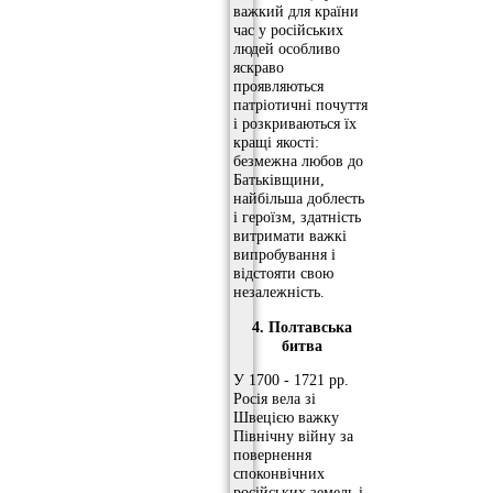
важкий для країни
час у російських
людей особливо
яскраво
проявляються
патріотичні почуття
і розкриваються їх
кращі якості:
безмежна любов до
Батьківщини,
найбільша доблесть
і героїзм, здатність
витримати важкі
випробування і
відстояти свою
незалежність.
4. Полтавська
битва
У 1700 - 1721 рр.
Росія вела зі
Швецією важку
Північну війну за
повернення
споконвічних
російських земель і