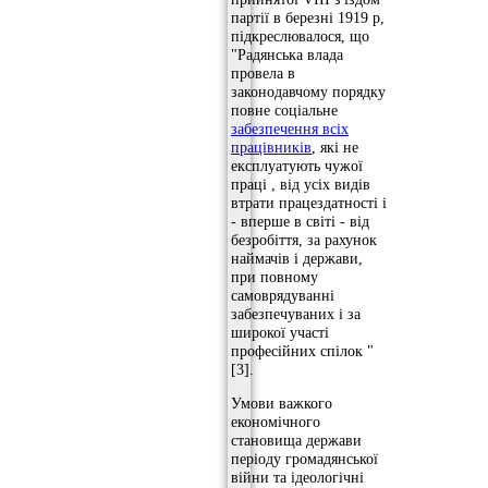
партії в березні 1919 р,
підкреслювалося, що
"Радянська влада
провела в
законодавчому порядку
повне соціальне
забезпечення всіх
працівників
, які не
експлуатують чужої
праці , від усіх видів
втрати працездатності і
- вперше в світі - від
безробіття, за рахунок
наймачів і держави,
при повному
самоврядуванні
забезпечуваних і за
широкої участі
професійних спілок "
[3].
Умови важкого
економічного
становища держави
періоду громадянської
війни та ідеологічні