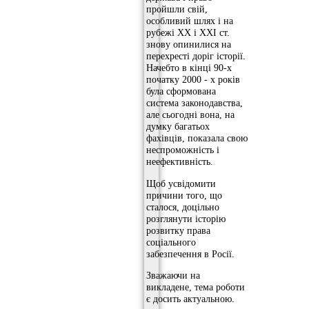
пройшли свій,
особливий шлях і на
рубежі ХХ і ХХI ст.
знову опинилися на
перехресті доріг історії.
Начебто в кінці 90-х
початку 2000 - х років
була сформована
система законодавства,
але сьогодні вона, на
думку багатьох
фахівців, показала свою
неспроможність і
неефективність.
Щоб усвідомити
причини того, що
сталося, доцільно
розглянути історію
розвитку права
соціального
забезпечення в Росії.
Зважаючи на
викладене, тема роботи
є досить актуальною.