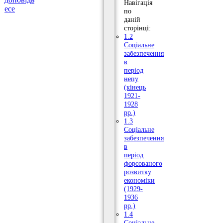
Навігація
есе
по
даній
сторінці:
1.2
Соціальне
забезпечення
в
період
непу
(кінець
1921-
1928
рр.)
1.3
Соціальне
забезпечення
в
період
форсованого
розвитку
економіки
(1929-
1936
рр.)
1.4
Соціальне