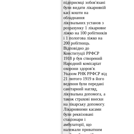
підприємці зобов'язані
були видати лікарняній
касі кошти на
обладнання
лікувальних установ з
розрахунку 1 лікарняне
ліжко на 100 робітників
і 1 пологова ліжко на
200 робітниць.
Відповідно до
Конституції РРФСР
1918 р був створений
Народний комісаріат
охорони здоров'я.
Указом РНК РРФСР від
21 лютого 1919 в його
ведення були передані
санітарний нагляд,
лікувальна допомога, а
також страхові внески
на лікарську допомогу.
Лікарняними касами
були реквізовані
стаціонари і
амбулаторії, що
належали приватним