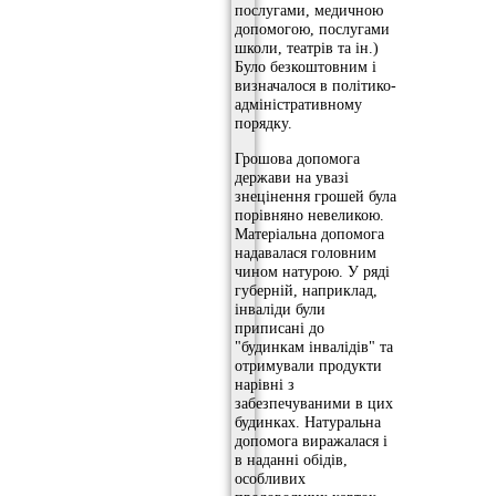
послугами, медичною
допомогою, послугами
школи, театрів та ін.)
Було безкоштовним і
визначалося в політико-
адміністративному
порядку.
Грошова допомога
держави на увазі
знецінення грошей була
порівняно невеликою.
Матеріальна допомога
надавалася головним
чином натурою. У ряді
губерній, наприклад,
інваліди були
приписані до
"будинкам інвалідів" та
отримували продукти
нарівні з
забезпечуваними в цих
будинках. Натуральна
допомога виражалася і
в наданні обідів,
особливих