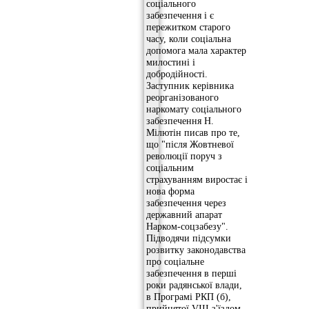
соціального
забезпечення і є
пережитком старого
часу, коли соціальна
допомога мала характер
милостині і
добродійності.
Заступник керівника
реорганізованого
наркомату соціального
забезпечення Н.
Мілютін писав про те,
що "після Жовтневої
революції поруч з
соціальним
страхуванням виростає і
нова форма
забезпечення через
державний апарат
Нарком-соцзабезу".
Підводячи підсумки
розвитку законодавства
про соціальне
забезпечення в перші
роки радянської влади,
в Програмі РКП (б),
прийнятої VIII з'їздом