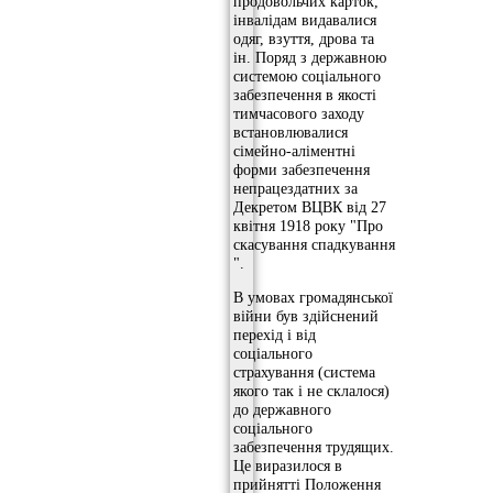
продовольчих карток,
інвалідам видавалися
одяг, взуття, дрова та
ін. Поряд з державною
системою соціального
забезпечення в якості
тимчасового заходу
встановлювалися
сімейно-аліментні
форми забезпечення
непрацездатних за
Декретом ВЦВК від 27
квітня 1918 року "Про
скасування спадкування
".
В умовах громадянської
війни був здійснений
перехід і від
соціального
страхування (система
якого так і не склалося)
до державного
соціального
забезпечення трудящих.
Це виразилося в
прийнятті Положення