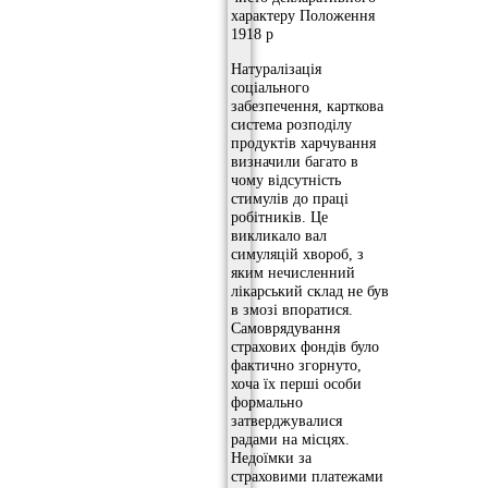
характеру Положення
1918 р
Натуралізація
соціального
забезпечення, карткова
система розподілу
продуктів харчування
визначили багато в
чому відсутність
стимулів до праці
робітників. Це
викликало вал
симуляцій хвороб, з
яким нечисленний
лікарський склад не був
в змозі впоратися.
Самоврядування
страхових фондів було
фактично згорнуто,
хоча їх перші особи
формально
затверджувалися
радами на місцях.
Недоїмки за
страховими платежами