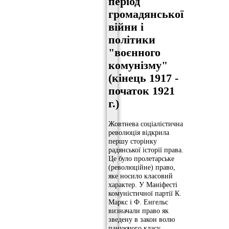
період
громадянської
війни і
політики
"воєнного
комунізму"
(кінець 1917 -
початок 1921
г.)
Жовтнева соціалістична
революція відкрила
першу сторінку
радянської історії права.
Це було пролетарське
(революційне) право,
яке носило класовий
характер. У Маніфесті
комуністичної партії К.
Маркс і Ф. Енгельс
визначали право як
зведену в закон волю
пануючого класу.