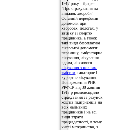
1917 року - Декрет
"Про страхування на
випадок хвороби".
Останній передбачав
допомоги при
хворобах, пологах, у
зв'язку зі смертю
працівника, а також
такі види безоплатної
лікарської допомоги:
первинну, амбулаторне
лікування, лікування
вдома, ліжкового
лікування з повним
змістом
, санаторне і
курортне лікування.
Повідомлення РНК
РРФСР від 30 жовтня
1917 р розповсюдило
страхування за рахунок
коштів підприємців на
всіх найманих
працівників і на всі
види втрати
працездатності, в тому
числі материнство, з