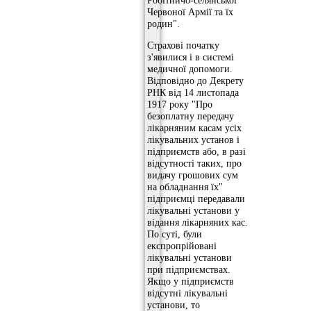
Червоної Армії та їх
родин".
Страхові початку
з'явилися і в системі
медичної допомоги.
Відповідно до Декрету
РНК від 14 листопада
1917 року "Про
безоплатну передачу
лікарняним касам усіх
лікувальних установ і
підприємств або, в разі
відсутності таких, про
видачу грошових сум
на обладнання їх"
підприємці передавали
лікувальні установи у
відання лікарняних кас.
По суті, були
експропрійовані
лікувальні установи
при підприємствах.
Якщо у підприємств
відсутні лікувальні
установи, то