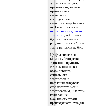
домашня прислуга,
прикажчики, наймані
працівники в
селянських
господарствах,
самостійні виробники і
ін. Це ж стосується
непрацюючих дружин
трудящих
, які повинні
були страхуватися за
рахунок глави сім'ї, але
таких випадків не було
Це була колосальна
кількість безперервно
тривають порушень.
Незважаючи на всі
блага повного
соціального
забезпечення,
населення відчувало
себе набагато менш
забезпеченим, ніж будь-
коли раніше, і
можливість втрати
працездатності була для