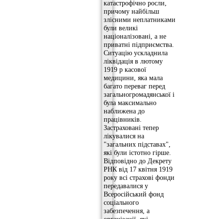
катастрофічно росли,
причому найбільш
злісними неплатниками
були великі
націоналізовані, а не
приватні підприємства.
Ситуацію ускладнила
ліквідація в лютому
1919 р касової
медицини, яка мала
багато переваг перед
загальногромадянської і
була максимально
наближена до
працівників.
Застраховані тепер
лікувалися на
"загальних підставах",
які були істотно гірше.
Відповідно до Декрету
РНК від 17 квітня 1919
року всі страхові фонди
передавалися у
Всеросійський фонд
соціального
забезпечення, а
організації, які