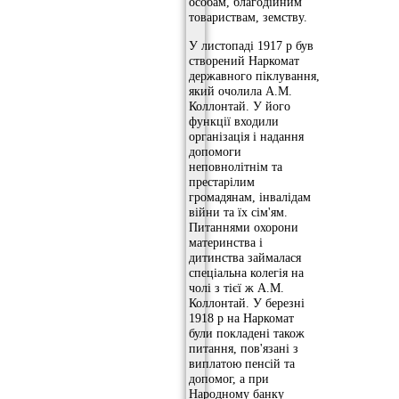
особам, благодійним
товариствам, земству.
У листопаді 1917 р був
створений Наркомат
державного піклування,
який очолила А.М.
Коллонтай. У його
функції входили
організація і надання
допомоги
неповнолітнім та
престарілим
громадянам, інвалідам
війни та їх сім'ям.
Питаннями охорони
материнства і
дитинства займалася
спеціальна колегія на
чолі з тієї ж А.М.
Коллонтай. У березні
1918 р на Наркомат
були покладені також
питання, пов'язані з
виплатою пенсій та
допомог, а при
Народному банку