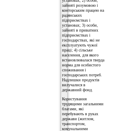
установах; 2) особи,
зайняті розумовою і
конторським працею на
радянських
підприємствах і
установах; 3) особи,
зайняті в приватних
підприємствах і
господарствах, які не
експлуатують чужої
праці; 4) сільське
населення, для якого
встановлювалася тверда
норма для особистого
споживання і
господарських потреб.
Надлишки продуктів
вилучалися в
державний фонд.
Користування
трудящими загальними
благами, які
перебувають в руках
держави (житлом,
транспортом,
комунальними