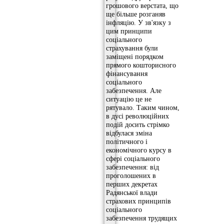
грошового верстата, що
ще більше розганяв
інфляцію. У зв'язку з
цим принципи
соціального
страхування були
заміщені порядком
прямого кошторисного
фінансування
соціального
забезпечення. Але
ситуацію це не
рятувало. Таким чином,
в дусі революційних
подій досить стрімко
відбулася зміна
політичного і
економічного курсу в
сфері соціального
забезпечення: від
проголошених в
перших декретах
Радянської влади
страхових принципів
соціального
забезпечення трудящих