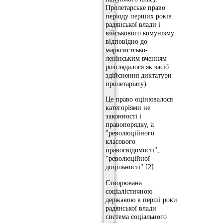
Пролетарське право
періоду перших років
радянської влади і
військового комунізму
відповідно до
марксистсько-
ленінським вченням
розглядалося як засіб
здійснення диктатури
пролетаріату).
Це право оцінювалося
категоріями не
законності і
правопорядку, а
"революційного
класового
правосвідомості",
"революційної
доцільності" [2].
Створювана
соціалістичною
державою в перші роки
радянської влади
система соціального