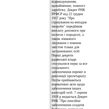
відшкодуванням,
щонайменше, повного
заробітку. Декрет РНК
РРФСР від 22 грудня
1917 року "Про
страхування на випадок
хвороби" передбачав
виплату допомоги при
пологах і породіллі, а
також ліжкового
лікування з повним
змістом тільки для
застрахованих осіб.
Перші декрети
радянської влади
стосувалися перш за все
соціального
забезпечення переміг в
революції пролетаріату.
Потім приймаються
нормативні акти щодо
забезпечення інших
категорій осіб. 7 серпня
1918 р видається Декрет
РНК "Про пенсійне
забезпечення солдатів
Робітничо-селянської