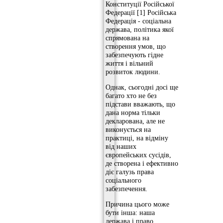
Конституції Російської
Федерації [1] Російська
Федерація - соціальна
держава, політика якої
спрямована на
створення умов, що
забезпечують гідне
життя і вільний
розвиток людини.
Однак, сьогодні досі ще
багато хто не без
підстави вважають, що
дана норма тільки
декларована, але не
виконується на
практиці, на відміну
від наших
європейських сусідів,
де створена і ефективно
діє галузь права
соціального
забезпечення.
Причина цього може
бути інша: наша
держава і право