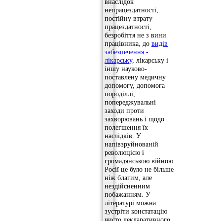
внаслідок
непрацездатності,
постійну втрату
працездатності,
безробіття не з вини
працівника, до
видів
забезпечення -
лікарську
, лікарську і
іншу науково-
поставлену медичну
допомогу, допомога
породіллі,
попереджувальні
заходи проти
захворювань і щодо
полегшення їх
наслідків. У
напівзруйнованій
революцією і
громадянською війною
Росії це було не більше
ніж благим, але
нездійсненним
побажанням. У
літературі можна
зустріти констатацію
чисто декларативного