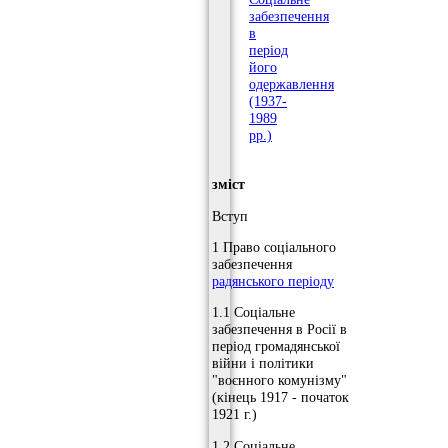
забезпечення
в
період
його
одержавлення
(1937-
1989
рр.)
зміст
Вступ
1 Право соціального
забезпечення
радянського періоду
1.1 Соціальне
забезпечення в Росії в
період громадянської
війни і політики
"воєнного комунізму"
(кінець 1917 - початок
1921 г.)
1.2 Соціальне