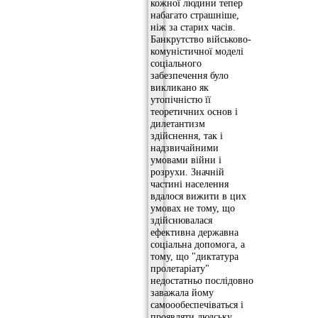
кожної людини тепер
набагато страшніше,
ніж за старих часів.
Банкрутство військово-
комуністичної моделі
соціального
забезпечення було
викликано як
утопічністю її
теоретичних основ і
дилетантизм
здійснення, так і
надзвичайними
умовами війни і
розрухи. Значній
частині населення
вдалося вижити в цих
умовах не тому, що
здійснювалася
ефективна державна
соціальна допомога, а
тому, що "диктатура
пролетаріату"
недостатньо послідовно
заважала йому
самоообеспечіваться і
проявляти людську