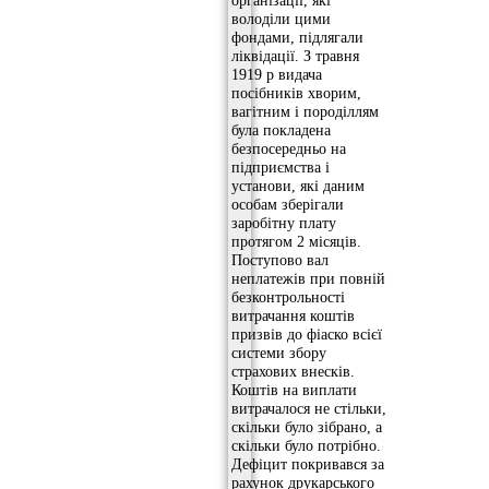
володіли цими
фондами, підлягали
ліквідації. З травня
1919 р видача
посібників хворим,
вагітним і породіллям
була покладена
безпосередньо на
підприємства і
установи, які даним
особам зберігали
заробітну плату
протягом 2 місяців.
Поступово вал
неплатежів при повній
безконтрольності
витрачання коштів
призвів до фіаско всієї
системи збору
страхових внесків.
Коштів на виплати
витрачалося не стільки,
скільки було зібрано, а
скільки було потрібно.
Дефіцит покривався за
рахунок друкарського