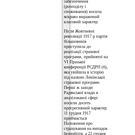
забезпечення
(розподілу і
споживання) носила
яскраво виражений
класовий характер.
Після Жовтневої
революції 1917 р партія
більшовиків
приступила до
реалізації страхової
програми, прийнятої на
VI Празької
конференції РСДРП (б),
яка увійшла в історію
під назвою Ленінської
страхової програми.
Перші ж заходи
Радянської влади в
аналізованої сфері
носили досить
прогресивний характер.
11 грудня 1917
приймається
Положення про
страхування на випадок
безробіття, а 22 грудня