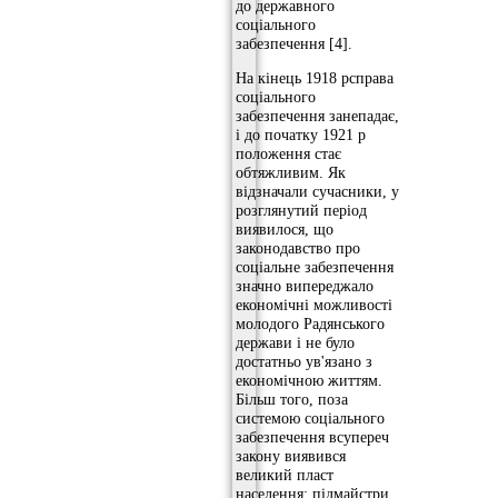
до державного
соціального
забезпечення [4].
На кінець 1918 рсправа
соціального
забезпечення занепадає,
і до початку 1921 р
положення стає
обтяжливим. Як
відзначали сучасники, у
розглянутий період
виявилося, що
законодавство про
соціальне забезпечення
значно випереджало
економічні можливості
молодого Радянського
держави і не було
достатньо ув'язано з
економічною життям.
Більш того, поза
системою соціального
забезпечення всупереч
закону виявився
великий пласт
населення: підмайстри,