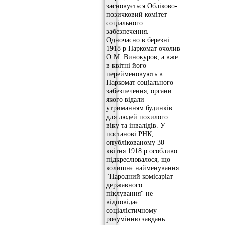
засновується Обліково-
позичковий комітет
соціального
забезпечення.
Одночасно в березні
1918 р Наркомат очолив
О.М. Винокуров, а вже
в квітні його
перейменовують в
Наркомат соціального
забезпечення, органи
якого відали
утриманням будинків
для людей похилого
віку та інвалідів. У
постанові РНК,
опублікованому 30
квітня 1918 р особливо
підкреслювалося, що
колишнє найменування
"Народний комісаріат
державного
піклування" не
відповідає
соціалістичному
розумінню завдань