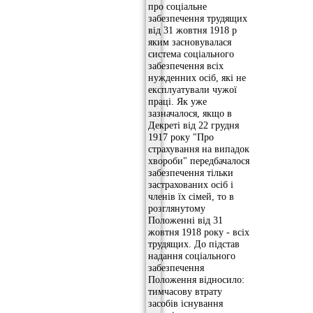
про соціальне
забезпечення трудящих
від 31 жовтня 1918 р
яким засновувалася
система соціального
забезпечення всіх
нужденних осіб, які не
експлуатували чужої
праці. Як уже
зазначалося, якщо в
Декреті від 22 грудня
1917 року "Про
страхування на випадок
хвороби" передбачалося
забезпечення тільки
застрахованих осіб і
членів їх сімей, то в
розглянутому
Положенні від 31
жовтня 1918 року - всіх
трудящих. До підстав
надання соціального
забезпечення
Положення відносило:
тимчасову втрату
засобів існування