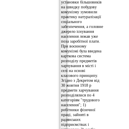
установки більшовиків
на швидку побудову
комунізму зумовили
практику натуралізації
соціального
забезпечення, а головне
джерело існування
населення лежав уже
поза заробітної плати.
При воєнному
комунізмі була введена
карткова система
розподілу предметів
харчування в місті і
селі на основі
класового принципу.
Згідно з Декретом від
30 жовтня 1918 р
предмети харчування
розподілялися по 4
категоріям "трудового
населення"; 1)
робітники фізичної
праці, зайняті в
радянських
підприємствах і