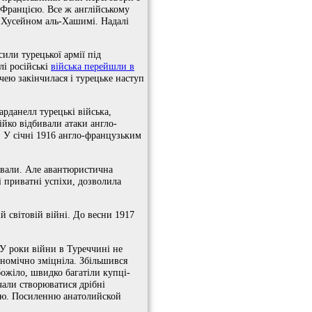
 Францією. Все ж англійському
и Хусейном аль-Хашимі. Надалі
или турецької армії під
лі російські
війська перейшли в
чею закінчилася і турецьке наступ
арданелл турецькі війська,
йко відбивали атаки англо-
. У січні 1916 англо-французьким
лювали. Але авантюристична
і приватні успіхи, дозволила
 світовій війні. До весни 1917
 У роки війни в Туреччині не
ономічно зміцніла. Збільшився
божіло, швидко багатіли купці-
чали створюватися дрібні
рмію. Посиленню анатолийской