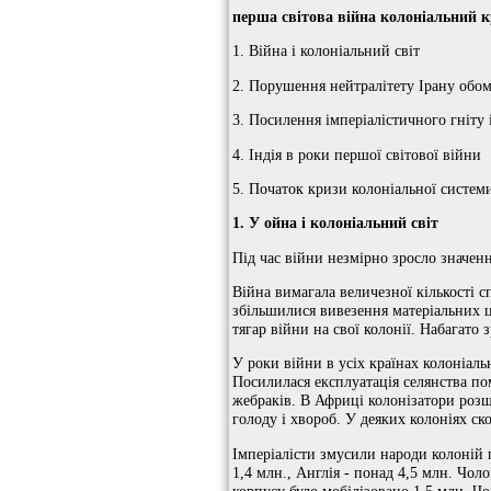
перша світова війна колоніальний 
1. Війна і колоніальний світ
2. Порушення нейтралітету Ірану обо
3. Посилення імперіалістичного гніту 
4. Індія в роки першої світової війни
5. Початок кризи колоніальної систем
1. У
ойна і колоніальний світ
Під час війни незмірно зросло значен
Війна вимагала величезної кількості с
збільшилися вивезення матеріальних 
тягар війни на свої колонії. Набагато 
У роки війни в усіх країнах колоніаль
Посилилася експлуатація селянства по
жебраків. В Африці колонізатори розш
голоду і хвороб. У деяких колоніях ск
Імперіалісти змусили народи колоній 
1,4 млн., Англія - ​​понад 4,5 млн. Чо
корпусу було мобілізовано 1,5 млн. Чо