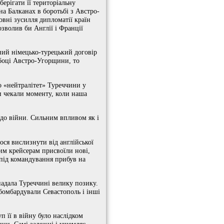
ерігати її територіальну
 на Балканах в боротьбі з Австро-
ловні зусилля дипломатії країн
зволив би Англії і Франції
мний німецько-турецький договір
 боці Австро-Угорщини, то
о «нейтралітет» Туреччини у
и чекали моменту, коли наша
 до війни. Сильним впливом як і
ся вислизнути від англійської
им крейсерам присвоїли нові,
 під командування прибув на
надала Туреччині велику позику.
 бомбардували Севастополь і інші
.
п її в війну було наслідком