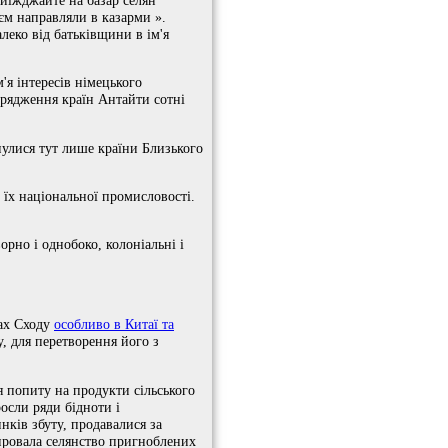
єм направляли в казарми ».
еко від батьківщини в ім'я
'я інтересів німецького
орядження країн Антайти сотні
кнулися тут лише країни Близького
 їх національної промисловості.
орно і однобоко, колоніальні і
нах Сходу
особливо в Китаї та
, для перетворення його з
я попиту на продукти сільського
осли ряди бідноти і
нків збуту, продавалися за
зировала селянство пригноблених