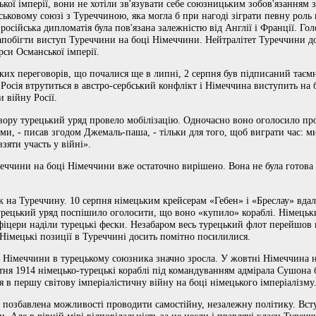
ої імперії, вони не хотіли зв'язувати себе союзницьким зобов'язанням зб
ійськовому союзі з Туреччиною, яка могла б при нагоді зіграти певну роль
е російська дипломатія була пов'язана залежністю від Англії і Франції. Го
апобігти виступ Туреччини на боці Німеччини. Нейтралітет Туреччини до
рси Османської імперії.
ьких переговорів, що почалися ще в липні, 2 серпня був підписаний тає
Росія втрутиться в австро-сербський конфлікт і Німеччина виступить на
 війну Росії.
вору турецький уряд провело мобілізацію. Одночасно воно оголосило пр
ми, - писав згодом Джемаль-паша, - тільки для того, щоб виграти час: м
зяти участь у війні».
реччини на боці Німеччини вже остаточно вирішено. Вона не була готова
.
на Туреччину. 10 серпня німецьким крейсерам «Гебен» і «Бреслау» вдало
урецький уряд поспішило оголосити, що воно «купило» кораблі. Німецьк
 офіцери наділи турецькі фески. Незабаром весь турецький флот перейшов
Німецькі позиції в Туреччині досить помітно посилилися.
ь Німеччини в турецькому союзника значно зросла. У жовтні Німеччина 
овтня 1914 німецько-турецькі кораблі під командуванням адмірала Сушона
 в першу світову імперіалістичну війну на боці німецького імперіалізму
а позбавлена ​​можливості проводити самостійну, незалежну політику. Всту