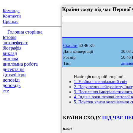
Країни сходу під час Першої 
Команда
Контакти
Про нас
Головна сторінка
Історія
автореферат
Скачати
50.46 Kb.
біографія
Дата конвертації
30.08.
виклад
Розмір
50.46 
диплом
Тип
дипло
дипломна робота
дисертація
Дитячі ігри
Навігація по даній сторінці:
доповіді
1. У ойна і колоніальний світ
доповідь
2. Порушення нейтралітету Іра
есе
3. Посилення імперіалістичного 
4. Індія в роки першої світової 
5. Початок кризи колоніальної с
КРАЇНИ СХОДУ
ПІД ЧАС ПЕ
план