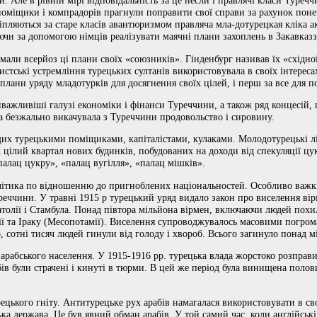
 Але в рівній мірі відповідальність за це несли і правлячі класи Туречч
поміщики і компрадорів прагнули поправити свої справи за рахунок пон
іпляються за старе класів авантюризмом правляча мла-дотурецкая кліка 
ючи за допомогою німців реалізувати маячні плани захоплень в Закавказз
мали всерйоз ці плани своїх «союзників». Гінденбург називав їх «східно
шистські устремління турецьких султанів використовувала в своїх інтереса
плани уряду младотурків для досягнення своїх цілей, і перш за все для 
ажливіші галузі економіки і фінанси Туреччини, а також ряд концесій,
а безжально викачувала з Туреччини продовольство і сировину.
щих турецькими поміщиками, капіталістами, кулаками. Молодотурецькі л
цілий квартал нових будинків, побудованих на доходи від спекуляції цу
алац цукру», «палац вугілля», «палац мішків».
літика по відношенню до пригноблених національностей. Особливо важк
ччини. У травні 1915 р турецький уряд видало закон про виселення вір
атолії і Стамбула. Понад півтора мільйона вірмен, включаючи людей похило
ії та Іраку (Месопотамії). Виселення супроводжувалось масовими погром
, сотні тисяч людей гинули від голоду і хвороб. Всього загинуло понад м
арабського населення. У 1915-1916 рр. турецька влада жорстоко розправ
абів були страчені і кинуті в тюрми. В цей же період була винищена пол
цького гніту. Антитурецьке рух арабів намагалася використовувати в сво
ка держава. Це був явний обман арабів. У той самий час, коли англійськ