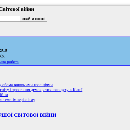
Світової війни
2018
Kb.
мна робота
ну обома воюючими коаліціями
гніту і зростання демократичного руху в Китаї
війни
истеми імперіалізму
РШОЇ СВІТОВОЇ ВІЙНИ