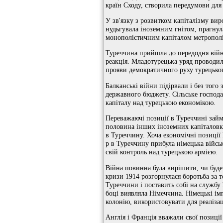
країн Сходу, створила передумови для
У зв'язку з розвитком капіталізму вир
нудьгувала іноземним гнітом, прагнул
монополістичним капіталом метрополій
Туреччина прийшла до передодня війн
реакція. Младотурецька уряд проводи
прояви демократичного руху турецьког
Балканські війни підірвали і без тог
державного бюджету. Сільське господа
капіталу над турецькою економікою.
Переважаючі позиції в Туреччині займ
половина інших іноземних капіталовкл
в Туреччину. Хоча економічні позиції
р в Туреччину прибула німецька війс
свій контроль над турецькою армією.
Війна повинна була вирішити, чи буде
кризи 1914 розгорнулася боротьба за т
Туреччини і поставить собі на службу 
боці виявляла Німеччина. Німецькі ім
колонію, використовувати для реалізац
Англія і Франція вважали свої позиції