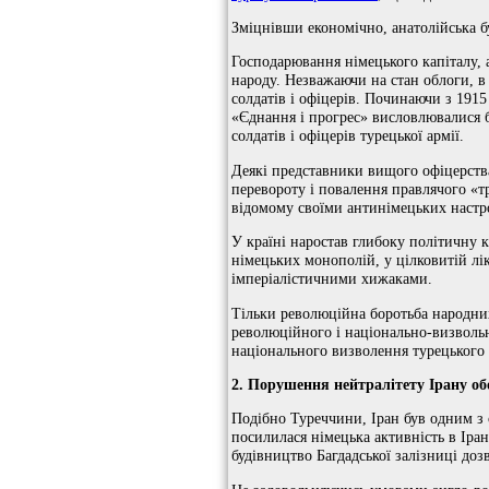
Зміцнівши економічно, анатолійська б
Господарювання німецького капіталу,
народу. Незважаючи на стан облоги, в
солдатів і офіцерів. Починаючи з 191
«Єднання і прогрес» висловлювалися 
солдатів і офіцерів турецької армії.
Деякі представники вищого офіцерств
перевороту і повалення правлячого «т
відомому своїми антинімецьких настр
У країні наростав глибоку політичну 
німецьких монополій, у цілковитій лік
імперіалістичними хижаками.
Тільки революційна боротьба народних
революційного і національно-визвольн
національного визволення турецького 
2.
Порушення нейтралітету Ірану о
Подібно Туреччини, Іран був одним з о
посилилася німецька активність в Іран
будівництво Багдадської залізниці доз