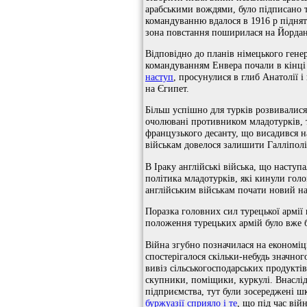
арабськими вождями, було підписано т
командуванню вдалося в 1916 р підня
зона повстання поширилася на Йордан
Відповідно до планів німецького гене
командуванням Енвера почали в кінці 
наступ
, просунулися в глиб Анатолії 
на Єгипет.
Більш успішно для турків розвивалися
очолювані противником младотурків, 
французького десанту, що висадився н
військам довелося залишити Галліполі
В Іраку англійські війська, що наступ
політика младотурків, які кинули голо
англійським військам почати новий нас
Поразка головних сил турецької армії
положення турецьких армій було вже 
Війна згубно позначилася на економіці
спостерігалося скільки-небудь значног
вивіз сільськогосподарських продукті
скупники, поміщики, куркулі. Внаслід
підприємства, тут були зосереджені ш
буржуазії сприяло і те
, що під час вій