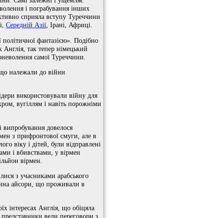
ини. Самі залежні і ущемляє
еволення і пограбування інших
активно сприяла вступу Туреччини
і,
Середній Азії
, Ірані, Африці.
ї політичної фантазією». Подібно
х Англія, так тепер німецький
поневолення самої Туреччини.
 що належали до війни
ідери використовували війну для
кром, вугіллям і навіть порожніми
і випробування довелося
мен з прифронтової смуги, але в
го віку і дітей, були відправлені
ами і вбивствами, у вірмен
ільйон вірмен.
илися з учасниками арабського
овина айсори, що проживали в
їх інтересах Англія, що обіцяла
і представники вели переговори з