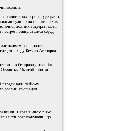
чні позиції.
ення найширших верств турецького
инокими були вбивства німецьких
стичної політики лідерів партії
і настрої поширювалися серед
х мас шляхом палацового
передати владу Кемаля Ататюрка,
уреччини в безправну колонію
л Османської імперії іншими
ві передумови підйому
ла реальні умови для
ої війни. Перед війною різко
періалісти розраховували, що