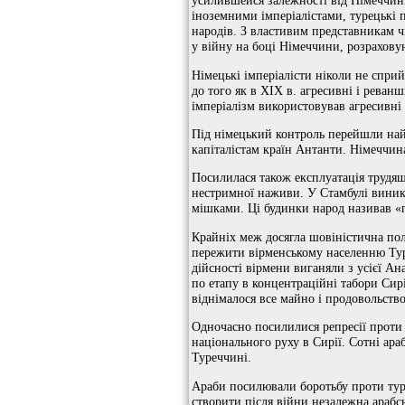
усилившейся залежності від Німеччини.
іноземними імперіалістами, турецькі 
народів. З властивим представникам ч
у війну на боці Німеччини, розрахову
Німецькі імперіалісти ніколи не сприй
до того як в XIX в. агресивні і реван
імперіалізм використовував агресивні 
Під німецький контроль перейшли найв
капіталістам країн Антанти. Німеччин
Посилилася також експлуатація трудя
нестримної наживи. У Стамбулі виник 
мішками. Ці будинки народ називав «п
Крайніх меж досягла шовіністична по
пережити вірменському населенню Туре
дійсності вірмени виганяли з усієї Ан
по етапу в концентраційні табори Сир
віднімалося все майно і продовольство
Одночасно посилилися репресії проти 
національного руху в Сирії. Сотні ар
Туреччині.
Араби посилювали боротьбу проти туре
створити після війни незалежна арабсь