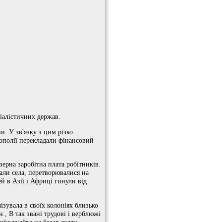
ріалістичних держав.
и. У зв'язку з цим різко
ополії перекладали фінансовий
зерна заробітна плата робітників.
али села, перетворювалися на
й в Азії і Африці гинули від
зувала в своїх колоніях близько
н., В так звані трудові і верблюжі
риїжджайте на базар селян