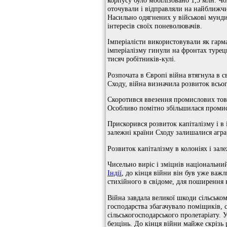
оточували і відправляли на найближчи
Насильно одягнених у військові мунди
інтересів своїх поневолювачів.
Імперіалісти використовували як гарма
імперіалізму гинули на фронтах турец
тисяч робітників-кулі.
Розпочата в Європі війна втягнула в с
Сходу, війна визначила розвиток всьог
Скоротився ввезення промислових това
Особливо помітно збільшилася промисл
Прискорився розвиток капіталізму і в 
залежні країни Сходу залишалися агр
Розвиток капіталізму в колоніях і зал
Чисельно виріс і зміцнів національн
Індії
, до кінця війни він був уже ва
стихійного в свідоме, для поширення 
Війна завдала великої шкоди сільсько
господарства збагачувало поміщиків, с
сільськогосподарського пролетаріату. 
безцінь. До кінця війни майже скрізь