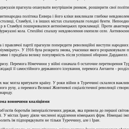
уржуазія прагнула опанувати внутрішнім ринком, розширити свої політи
 антинародна політика Енвера і його кліки викликали глибоке невдовол
 столиці, Стамбулі, і в інших містах спалахували голодні бунти. Непоод
5 р в Стамбулі поширювалися антинімецьких прокламації. Проти авантюри
буржуазні кола. Стихійні спалаху невдоволення охопили село. Антивоєнн
а і правлячої партії прагнули попередити революційні виступи народни
ріумвірату». У 1916 була розкрита змова, учасники якого розраховували 
оями і придбала велику популярність після успішної оборони Дарданелл.
кризу. Перемога Німеччини у війні означала б остаточне перетворення Т
відації її самостійного державного існування, перемога Антанти - розді
 мас могла врятувати країну. У роки війни в Туреччині склалися важли
ого руху, а перемога Великої Жовтневої соціалістичної революції створи
народу.
бома воюючими коаліціями
б'єктів боротьби імперіалістичних держав, яка привела до першої світов
і. У містах Ірану діяли численні відділення німецьких фірм. Німецькі ім
волить їм підпорядкувати не тільки Туреччину, але і Іран.