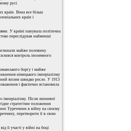
ному русі.
их країн. Вона все більш
лоніальних країн і
ями. У країні панувала політична
стоко переслідував найменші
 поглинали майже половину
силився контроль іноземного
оманського боргу і майже
никнення німецького імперіалізму
ичний вплив швидко росло. У 1913
новаження і фактично встановила
о імперіалізму. Після липневої
игідне стратегічне положення
ченні Туреччини в війну на своєму
реччину, перетворити її в свою
д її участі у війні на боці