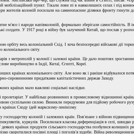
й мобілізаційний пункт. Тікали лови пі в навколишніх селах і під конво
ри жителів колоній посилали на самиеопасние ділянки фронту гинути дал
тне м'ясо і народи напівколоній, формально зберігали самостійність. В ім
ькі солдати. У 1917 році в війну був залучений Китай, що послав у розп
вою орбіту весь колоніальний Схід. І хоча безпосередні військові дії тор
о колоніального світу.
рів з метрополій у колонії і залежні країни. Це дало поштовх зростанню
ове виробництво в Індії, Китаї, Єгипті, Кореї.
інших країнах колоніального світу. Але воно як і раніше відбувалося потв
арно-сировинними придатками капіталістичних держав Заходу.
ежних країнах мало важливі соціальні наслідки.
ий пролетаріат. У найбільш розвинених в промисловому відношенні краї
жливою суспільною силою. Виникли передумови для підйому робочого руху
в країнах Сходу ідей марксизму-ленінізму.
му господарству колоній і залежних країн. Пов'язане з війною підвищенн
пекулянтів, куркулів. Посилилася класова диференціація в селі, швидко р
У деяких країнах продукти сільського господарства позбулися колишніх ри
 різко скоротилися посівні площі і поголів'я худоби. Війна революциони