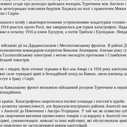
аємної угоди про розподіл арабських володінь Туреччини між Англією і
ти антитурецьке повстання бедуїнів Хиджаза на чолі з правителем Мекк
ію і Сирію.
рального штабу і авантюристичними устремліннями младотурків головні с
1914 рнаступ проти Росії, яке завершилося для турків катастрофою. Нада
і вже в початку 1916 р взяли Ерзурум, а потім Трабзон і Ерзінджан. Невда
 військові дії на Дарданелльском і Месопотамському фронтах. В районі Д
талановитим командиром-патріотом Кемалем Ататюрком, близько року сті
а Галліполійському півострові з метою оволодіти протоками і Стамбулом
йський півострів.
али з півдня, були оточені турками в Кут-аль-Амарі і в 1916 року капіту
вні сили турецької армії в безнадійний похід на Кавказ, звела нанівець ц
туп в Іраку і Сирії.
 на Кавказькому фронті визначило військовий розгром Туреччини в першій
безнадійним.
 країни. Катастрофічно скоротилися посівні плошади і поголів'я худоби.
о розвитку промисловості, але буржуазія внутрішніх районів Анатолії ек
в з Анатолії до Німеччини і Австро-Угорщини. У той час як селянство зу
ок скорочення ввезення промислових товарів з-за кордону в Анатолії по
кіряні, суконноткацкіе, шевські та інші майстерні, які обслуговували а
ни практично не застосовувався режим капітуляцій.