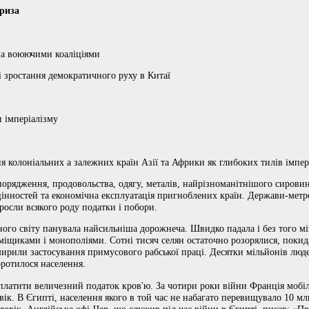
криза
ма воюючими коаліціями
і зростання демократичного руху в Китаї
и імперіалізму
ня колоніальних а залежних країн Азії та Африки як глибоких тилів імпе
порядження, продовольства, одягу, металів, найрізноманітнішого сировин
цінностей та економічна експлуатація пригноблених країн. Держави-метр
зросли всякого роду податки і побори.
ного світу панувала найсильніша дорожнеча. Швидко падала і без того мі
міщиками і монополіями. Сотні тисяч селян остаточно розорялися, покид
ирили застосування примусового рабської праці. Десятки мільйонів люде
оротилося населення.
платити величезний податок кров'ю. За чотири роки війни Франція мобілі
ловік. В Єгипті, населення якого в той час не набагато перевищувало 10 мл
ловік. Англійська офі-Чер, що служив під час війни в Єгипті, писав: «П