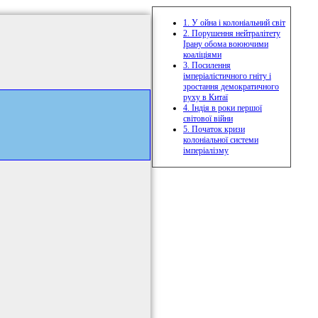
1. У ойна і колоніальний світ
2. Порушення нейтралітету
Ірану обома воюючими
коаліціями
3. Посилення
імперіалістичного гніту і
зростання демократичного
руху в Китаї
4. Індія в роки першої
світової війни
5. Початок кризи
колоніальної системи
імперіалізму