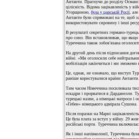
Антанти. Прагнучи до розділу Османськ
цілісність. Відома зацікавленість у в
Угорщиною,
була у царській Росії
, ал
Антанти були спрямовані на те, щоб з
використовувати сировину і інші ресу
В результаті секретних германо-турец
про союз. Він встановлював, що якщо 
Туреччина також зобов'язана оголосити
На другий день після підписання дого
війні. «Ми оголосили себе нейтральни
мобілізація закінчиться і ми зможемо в
Це, однак, не означало, що виступ Ту
раніше користувалися країни Антанти
Тим часом Німеччина посилювала тиск 
ескадри і прорватися в Дарданелли. Т
турецькі назви, а німецькі матроси і
«Гебен» німецького адмірала Сушона. 
Після поразки на Марні зацікавленіст
Це була плата за вступ у війну. 29 ж
російські порти. Туреччина включилася
Як і інші напівколонії, Туреччина бул