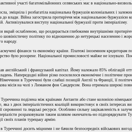
 активної участі багатомільйонних селянських мас в національно-визволь
осла, зміцніла і розбагатіла національна буржуазія колоніальних і залежн
а до влади. Війна загострила протиріччя між національною буржуазією ко
. Активізувалися виступу національної буржуазії проти імперіалізму.
и вкрай ослабленою, що роздирається глибокими внутрішніми протирічч
ло шовіністичну політику по відношенню до нетурецькі населенню і жор
о народу.
о засмучені фінанси та економіку країни. Платежі іноземним кредиторам
рство було розорене. Національної промисловості майже не існувало. По
ав англійський і французький капітал. Йому належало 85% облігацій отт
адень. Напередодні війни різко посилилося економічне і політичне про
 Німеччини в Туреччині були слабші позицій Англії та Франції, її політ
ькова місія на чолі з Лиманом фон Сандерсом. Вона отримала широкі пов
 Туреччина поділена між країнами Антанти або стане колонією німецьког
е, яка з двох імперіалістичних коаліцій використовує в своїх інтересах в
її сировинні та людські ресурси. Особливо сильну зацікавленість в залу
періалісти розраховували таким шляхом окенчатель-но підпорядкувати Ту
ії своїх планів турецьку армію.
 в Туреччині досить міцними і не бачили безпосередніх військових вигод ві